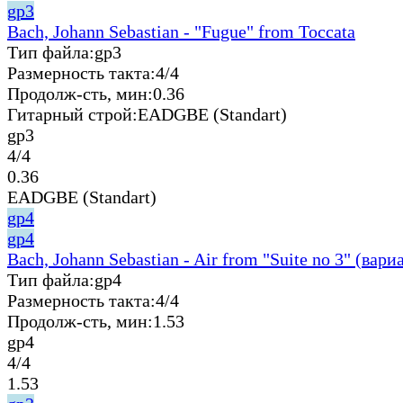
gp3
Bach, Johann Sebastian - "Fugue" from Toccata
Тип файла:
gp3
Размерность такта:
4/4
Продолж-сть, мин:
0.36
Гитарный строй:
EADGBE (Standart)
gp3
4/4
0.36
EADGBE (Standart)
gp4
gp4
Bach, Johann Sebastian - Air from "Suite no 3" (вари
Тип файла:
gp4
Размерность такта:
4/4
Продолж-сть, мин:
1.53
gp4
4/4
1.53