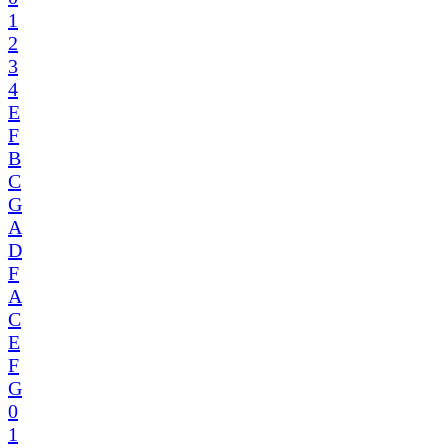
1
2
3
4
E
F
B
C
G
A
D
F
A
C
E
F
G
0
1