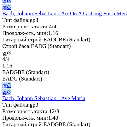
gp3
gp3
Bach, Johann Sebastian - Air On A G string For a Met
Тип файла:
gp3
Размерность такта:
4/4
Продолж-сть, мин:
1.16
Гитарный строй:
EADGBE (Standart)
Строй баса:
EADG (Standart)
gp3
4/4
1.16
EADGBE (Standart)
EADG (Standart)
gp3
gp3
Bach, Johann Sebastian - Ave Maria
Тип файла:
gp3
Размерность такта:
12/8
Продолж-сть, мин:
1.48
Гитарный строй:
EADGBE (Standart)