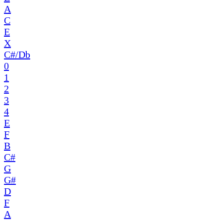
A
C
E
X
C#/Db
0
1
2
3
4
E
F
B
C#
G
G#
D
F
A