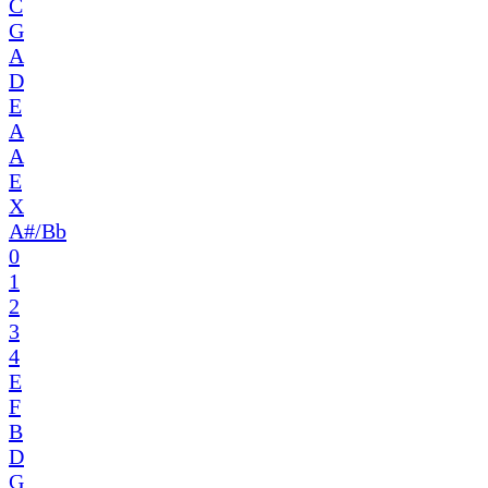
C
G
A
D
E
A
A
E
X
A#/Bb
0
1
2
3
4
E
F
B
D
G