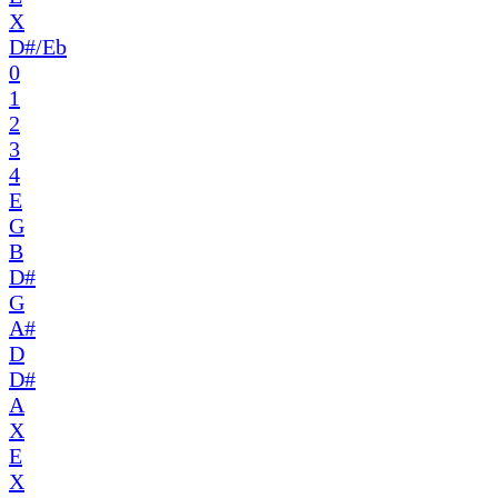
X
D#/Eb
0
1
2
3
4
E
G
B
D#
G
A#
D
D#
A
X
E
X