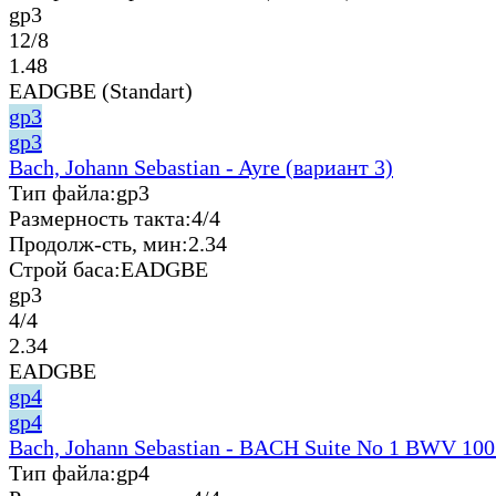
gp3
12/8
1.48
EADGBE (Standart)
gp3
gp3
Bach, Johann Sebastian - Ayre (вариант 3)
Тип файла:
gp3
Размерность такта:
4/4
Продолж-сть, мин:
2.34
Строй баса:
EADGBE
gp3
4/4
2.34
EADGBE
gp4
gp4
Bach, Johann Sebastian - BACH Suite No 1 BWV 100
Тип файла:
gp4