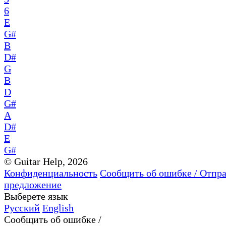
6
E
G#
B
D#
G
B
D
G#
A
D#
E
G#
© Guitar Help, 2026
Конфиденциальность
Сообщить об ошибке / Отпр
предложение
Выберете язык
Русский
English
Сообщить об ошибке /