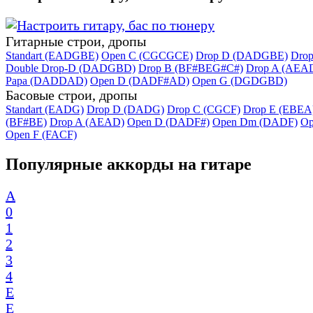
Гитарные строи, дропы
Standart (EADGBE)
Open C (CGCGCE)
Drop D (DADGBE)
Dro
Double Drop-D (DADGBD)
Drop B (BF#BEG#C#)
Drop A (AEA
Papa (DADDAD)
Open D (DADF#AD)
Open G (DGDGBD)
Басовые строи, дропы
Standart (EADG)
Drop D (DADG)
Drop C (CGCF)
Drop E (EBEA
(BF#BE)
Drop A (AEAD)
Open D (DADF#)
Open Dm (DADF)
Op
Open F (FACF)
Популярные аккорды на гитаре
A
0
1
2
3
4
E
E