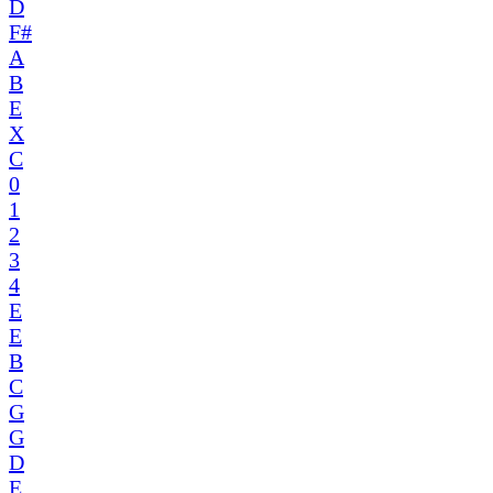
D
F#
A
B
E
X
C
0
1
2
3
4
E
E
B
C
G
G
D
E