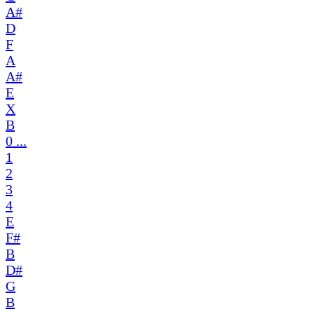
A#
D
F
A
A#
E
X
B
0 ...
1
2
3
4
E
F#
B
D#
G
B