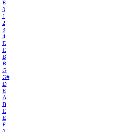
E
0
1
2
3
4
E
E
B
B
G
G#
D
E
A
B
E
E
F
0