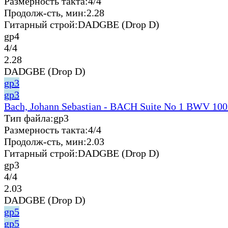
Размерность такта:
4/4
Продолж-сть, мин:
2.28
Гитарный строй:
DADGBE (Drop D)
gp4
4/4
2.28
DADGBE (Drop D)
gp3
gp3
Bach, Johann Sebastian - BACH Suite No 1 BWV 100
Тип файла:
gp3
Размерность такта:
4/4
Продолж-сть, мин:
2.03
Гитарный строй:
DADGBE (Drop D)
gp3
4/4
2.03
DADGBE (Drop D)
gp5
gp5