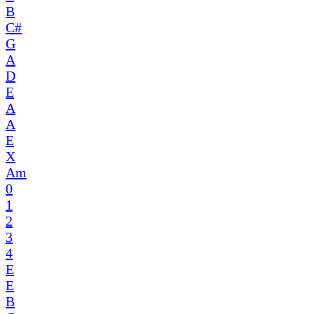
B
C#
G
A
D
E
A
A
E
X
Am
0
1
2
3
4
E
E
B