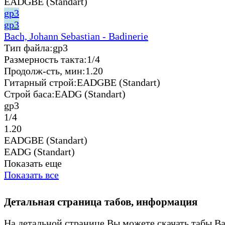
EADGBE (Standart)
gp3
gp3
Bach, Johann Sebastian - Badinerie
Тип файла:
gp3
Размерность такта:
1/4
Продолж-сть, мин:
1.20
Гитарный строй:
EADGBE (Standart)
Строй баса:
EADG (Standart)
gp3
1/4
1.20
EADGBE (Standart)
EADG (Standart)
Показать еще
Показать все
Детальная страница табов, информация
На детальной странице Вы можете скачать табы Ba