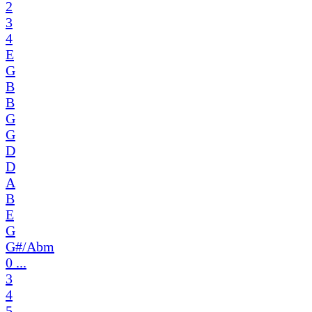
2
3
4
E
G
B
B
G
G
D
D
A
B
E
G
G#/Abm
0 ...
3
4
5