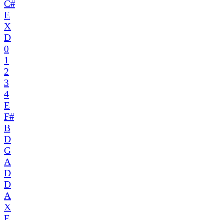
C#
E
X
D
0
1
2
3
4
E
F#
B
D
G
A
D
D
A
X
E