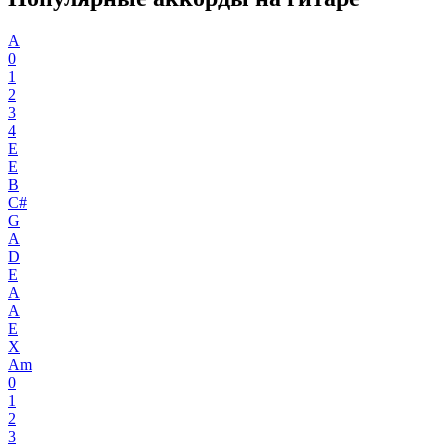
A
0
1
2
3
4
E
E
B
C#
G
A
D
E
A
A
E
X
Am
0
1
2
3