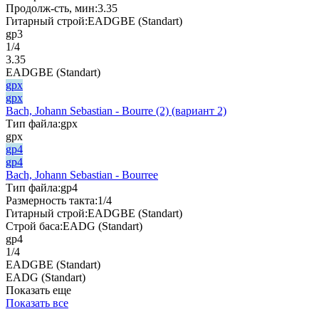
Продолж-сть, мин:
3.35
Гитарный строй:
EADGBE (Standart)
gp3
1/4
3.35
EADGBE (Standart)
gpx
gpx
Bach, Johann Sebastian - Bourre (2) (вариант 2)
Тип файла:
gpx
gpx
gp4
gp4
Bach, Johann Sebastian - Bourree
Тип файла:
gp4
Размерность такта:
1/4
Гитарный строй:
EADGBE (Standart)
Строй баса:
EADG (Standart)
gp4
1/4
EADGBE (Standart)
EADG (Standart)
Показать еще
Показать все