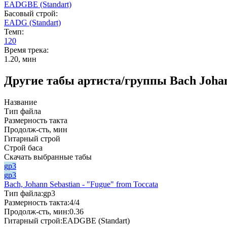
EADGBE (Standart)
Басовый строй:
EADG (Standart)
Темп:
120
Время трека:
1.20, мин
Другие табы артиста/группы Bach Johan
Название
Тип файла
Размерность такта
Продолж-сть, мин
Гитарный строй
Строй баса
Скачать выбранные табы
gp3
gp3
Bach, Johann Sebastian - "Fugue" from Toccata
Тип файла:
gp3
Размерность такта:
4/4
Продолж-сть, мин:
0.36
Гитарный строй:
EADGBE (Standart)