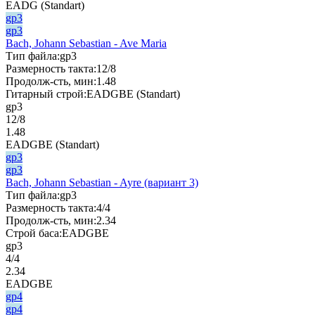
EADG (Standart)
gp3
gp3
Bach, Johann Sebastian - Ave Maria
Тип файла:
gp3
Размерность такта:
12/8
Продолж-сть, мин:
1.48
Гитарный строй:
EADGBE (Standart)
gp3
12/8
1.48
EADGBE (Standart)
gp3
gp3
Bach, Johann Sebastian - Ayre (вариант 3)
Тип файла:
gp3
Размерность такта:
4/4
Продолж-сть, мин:
2.34
Строй баса:
EADGBE
gp3
4/4
2.34
EADGBE
gp4
gp4