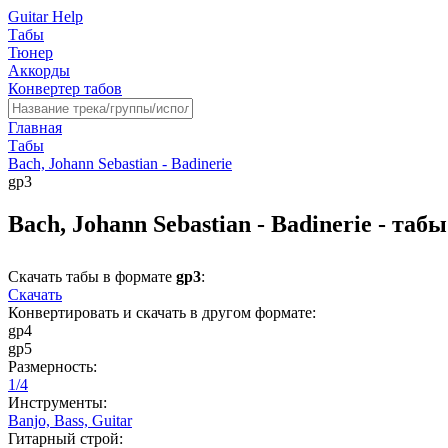
Guitar Help
Табы
Тюнер
Аккорды
Конвертер табов
Главная
Табы
Bach, Johann Sebastian - Badinerie
gp3
Bach, Johann Sebastian - Badinerie - таб
Скачать табы в формате
gp3
:
Скачать
Конвертировать и скачать в другом формате:
gp4
gp5
Размерность:
1/4
Инструменты:
Banjo,
Bass,
Guitar
Гитарный строй: