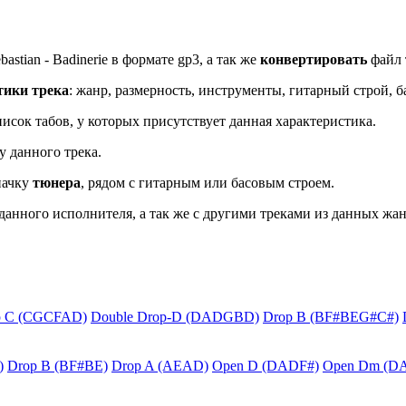
stian - Badinerie в формате gp3, а так же
конвертировать
файл т
тики трека
: жанр, размерность, инструменты, гитарный строй, б
исок табов, у которых присутствует данная характеристика.
у данного трека.
начку
тюнера
, рядом с гитарным или басовым строем.
данного исполнителя, а так же с другими треками из данных жан
p C (CGCFAD)
Double Drop-D (DADGBD)
Drop B (BF#BEG#C#)
)
Drop B (BF#BE)
Drop A (AEAD)
Open D (DADF#)
Open Dm (D