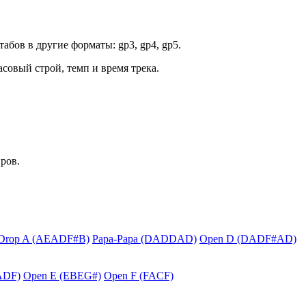
абов в другие форматы: gp3, gp4, gp5.
асовый строй, темп и время трека.
ров.
Drop A (AEADF#B)
Papa-Papa (DADDAD)
Open D (DADF#AD)
ADF)
Open E (EBEG#)
Open F (FACF)