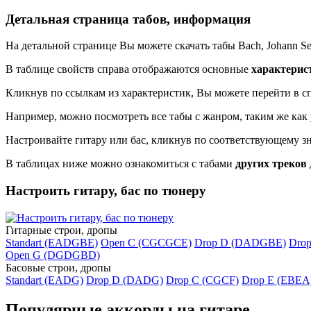
Детальная страница табов, информация
На детальной странице Вы можете скачать табы Bach, Johann Seba
В таблице свойств справа отображаются основные
характерис
Кликнув по ссылкам из характеристик, Вы можете перейти в сп
Например, можно посмотреть все табы с жанром, таким же как 
Настроивайте гитару или бас, кликнув по соответствующему з
В таблицах ниже можно ознакомиться с табами
других треков
Настроить гитару, бас по тюнеру
Гитарные строи, дропы
Standart (EADGBE)
Open C (CGCGCE)
Drop D (DADGBE)
Dro
Open G (DGDGBD)
Басовые строи, дропы
Standart (EADG)
Drop D (DADG)
Drop C (CGCF)
Drop E (EBEA
Популярные аккорды на гитаре