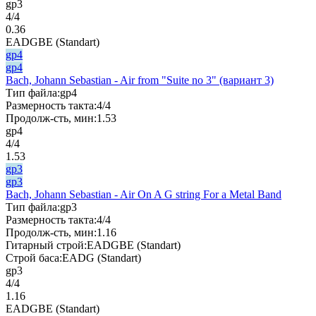
gp3
4/4
0.36
EADGBE (Standart)
gp4
gp4
Bach, Johann Sebastian - Air from "Suite no 3" (вариант 3)
Тип файла:
gp4
Размерность такта:
4/4
Продолж-сть, мин:
1.53
gp4
4/4
1.53
gp3
gp3
Bach, Johann Sebastian - Air On A G string For a Metal Band
Тип файла:
gp3
Размерность такта:
4/4
Продолж-сть, мин:
1.16
Гитарный строй:
EADGBE (Standart)
Строй баса:
EADG (Standart)
gp3
4/4
1.16
EADGBE (Standart)