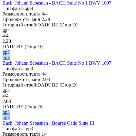
Bach, Johann Sebastian - BACH Suite No 1 BWV 1007
Тип файла:
gp4
Размерность такта:
4/4
Продолж-сть, мин:
2.28
Гитарный строй:
DADGBE (Drop D)
gp4
4/4
2.28
DADGBE (Drop D)
gp3
gp3
Bach, Johann Sebastian - BACH Suite No 1 BWV 1007
Тип файла:
gp3
Размерность такта:
4/4
Продолж-сть, мин:
2.03
Гитарный строй:
DADGBE (Drop D)
gp3
4/4
2.03
DADGBE (Drop D)
gp3
gp3
Bach, Johann Sebastian - Bouree Cello Suite III
Тип файла:
gp3
Размерность такта:
1/4