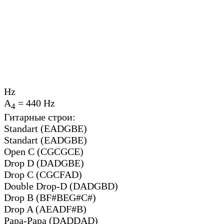
Hz
A
=
440
Hz
4
Гитарные строи:
Standart (EADGBE)
Standart (EADGBE)
Open C (CGCGCE)
Drop D (DADGBE)
Drop C (CGCFAD)
Double Drop-D (DADGBD)
Drop B (BF#BEG#C#)
Drop A (AEADF#B)
Papa-Papa (DADDAD)