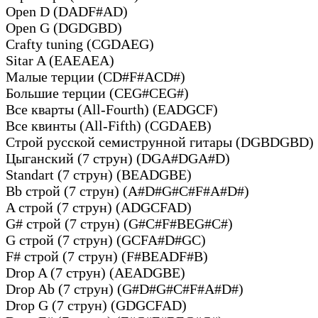
Open D (DADF#AD)
Open G (DGDGBD)
Crafty tuning (CGDAEG)
Sitar A (EAEAEA)
Малые терции (CD#F#ACD#)
Большие терции (CEG#CEG#)
Все кварты (All-Fourth) (EADGCF)
Все квинты (All-Fifth) (CGDAEB)
Строй русской семиструнной гитары (DGBDGBD)
Цыганский (7 струн) (DGA#DGA#D)
Standart (7 струн) (BEADGBE)
Bb строй (7 струн) (A#D#G#C#F#A#D#)
A строй (7 струн) (ADGCFAD)
G# строй (7 струн) (G#C#F#BEG#C#)
G строй (7 струн) (GCFA#D#GC)
F# строй (7 струн) (F#BEADF#B)
Drop A (7 струн) (AEADGBE)
Drop Ab (7 струн) (G#D#G#C#F#A#D#)
Drop G (7 струн) (GDGCFAD)