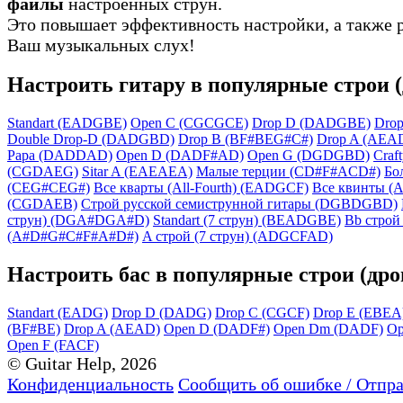
файлы
настроенных струн.
Это повышает эффективность настройки, а также 
Ваш музыкальных слух!
Настроить гитару в популярные строи 
Standart (EADGBE)
Open C (CGCGCE)
Drop D (DADGBE)
Dro
Double Drop-D (DADGBD)
Drop B (BF#BEG#C#)
Drop A (AEA
Papa (DADDAD)
Open D (DADF#AD)
Open G (DGDGBD)
Craft
(CGDAEG)
Sitar A (EAEAEA)
Малые терции (CD#F#ACD#)
Бо
(CEG#CEG#)
Все кварты (All-Fourth) (EADGCF)
Все квинты (Al
(CGDAEB)
Строй русской семиструнной гитары (DGBDGBD)
струн) (DGA#DGA#D)
Standart (7 струн) (BEADGBE)
Bb строй 
(A#D#G#C#F#A#D#)
A строй (7 струн) (ADGCFAD)
Настроить бас в популярные строи (дро
Standart (EADG)
Drop D (DADG)
Drop C (CGCF)
Drop E (EBEA
(BF#BE)
Drop A (AEAD)
Open D (DADF#)
Open Dm (DADF)
Op
Open F (FACF)
© Guitar Help, 2026
Конфиденциальность
Сообщить об ошибке / Отпр