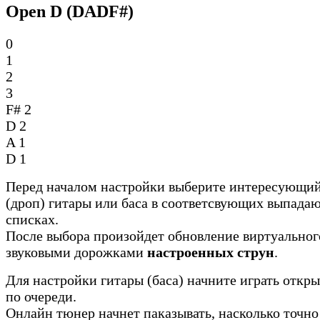
Open D (DADF#)
0
1
2
3
F#
2
D
2
A
1
D
1
Перед началом настройки выберите интересующий
(дроп) гитары или баса в соответсвующих выпада
списках.
После выбора произойдет обновление виртуальног
звуковыми дорожками
настроенных струн
.
Для настройки гитары (баса) начните играть откр
по очереди.
Онлайн тюнер начнет паказывать, насколько точно