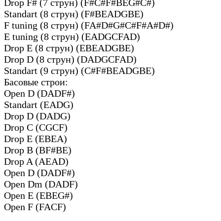
Drop F# (7 струн) (F#C#F#BEG#C#)
Standart (8 струн) (F#BEADGBE)
F tuning (8 струн) (FA#D#G#C#F#A#D#)
E tuning (8 струн) (EADGCFAD)
Drop E (8 струн) (EBEADGBE)
Drop D (8 струн) (DADGCFAD)
Standart (9 струн) (C#F#BEADGBE)
Басовые строи:
Open D (DADF#)
Standart (EADG)
Drop D (DADG)
Drop C (CGCF)
Drop E (EBEA)
Drop B (BF#BE)
Drop A (AEAD)
Open D (DADF#)
Open Dm (DADF)
Open E (EBEG#)
Open F (FACF)