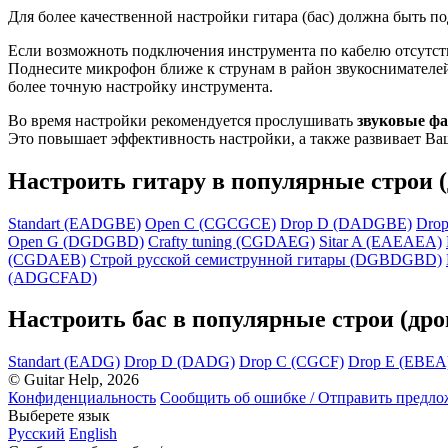
Для более качественной настройки гитара (бас) должна быть п
Если возможноть подключения инструмента по кабелю отсутств
Поднесите микрофон ближе к струнам в район звукоснимателей
более точную настройку инструмента.
Во время настройки рекомендуется прослушивать
звуковые ф
Это повышает эффективность настройки, а также развивает Ва
Настроить гитару в популярные строи 
Standart (EADGBE)
Open C (CGCGCE)
Drop D (DADGBE)
Dro
Open G (DGDGBD)
Crafty tuning (CGDAEG)
Sitar A (EAEAEA)
(CGDAEB)
Строй русской семиструнной гитары (DGBDGBD)
(ADGCFAD)
Настроить бас в популярные строи (дро
Standart (EADG)
Drop D (DADG)
Drop C (CGCF)
Drop E (EBEA
© Guitar Help, 2026
Конфиденциальность
Сообщить об ошибке / Отправить предл
Выберете язык
Русский
English