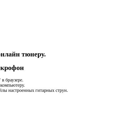
онлайн тюнеру.
икрофон
"
в браузере.
 компьютеру.
йлы настроенных гитарных струн.