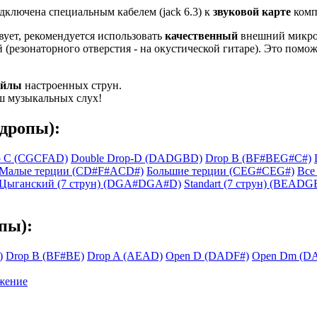
одключена специальным кабелем (jack 6.3) к
звуковой карте
комп
ует, рекомендуется использовать
качественный
внешний микро
 (резонаторного отверстия - на окустической гитаре). Это пом
айлы
настроенных струн.
ш музыкальных слух!
(дропы):
p C (CGCFAD)
Double Drop-D (DADGBD)
Drop B (BF#BEG#C#)
Малые терции (CD#F#ACD#)
Большие терции (CEG#CEG#)
Все
Цыганский (7 струн) (DGA#DGA#D)
Standart (7 струн) (BEADG
пы):
)
Drop B (BF#BE)
Drop A (AEAD)
Open D (DADF#)
Open Dm (D
ожение