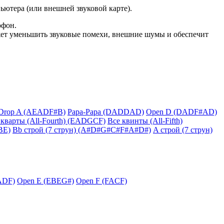
ьютера (или внешней звуковой карте).
фон.
ожет уменьшить звуковые помехи, внешние шумы и обеспечит
Drop A (AEADF#B)
Papa-Papa (DADDAD)
Open D (DADF#AD)
 кварты (All-Fourth) (EADGCF)
Все квинты (All-Fifth)
BE)
Bb строй (7 струн) (A#D#G#C#F#A#D#)
A строй (7 струн)
ADF)
Open E (EBEG#)
Open F (FACF)