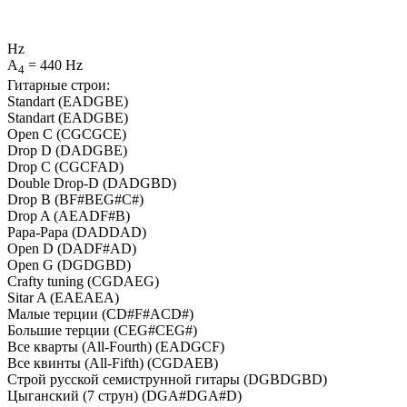
Hz
A
=
440
Hz
4
Гитарные строи:
Standart (EADGBE)
Standart (EADGBE)
Open C (CGCGCE)
Drop D (DADGBE)
Drop C (CGCFAD)
Double Drop-D (DADGBD)
Drop B (BF#BEG#C#)
Drop A (AEADF#B)
Papa-Papa (DADDAD)
Open D (DADF#AD)
Open G (DGDGBD)
Crafty tuning (CGDAEG)
Sitar A (EAEAEA)
Малые терции (CD#F#ACD#)
Большие терции (CEG#CEG#)
Все кварты (All-Fourth) (EADGCF)
Все квинты (All-Fifth) (CGDAEB)
Строй русской семиструнной гитары (DGBDGBD)
Цыганский (7 струн) (DGA#DGA#D)