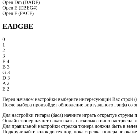
Open Dm (DADF)
Open E (EBEG#)
Open F (FACF)
EADGBE
0
1
2
3
E
4
B
3
G
3
D
3
A
2
E
2
Перед началом настройки выберите интересующий Вас строй (
После выбора произойдет обновление виртуального грифа со
Для настройки гитары (баса) начните играть открытуе струны п
Онлайн тюнер начнет паказывать, насколько точно настроена эт
Для правильной настройки стрелка тюнера должна быть в
зеле
Подкручивайте колок до тех пор, пока стрелка тюнера не окаже