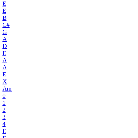
E
E
B
C#
G
A
D
E
A
A
E
X
Am
0
1
2
3
4
E
E