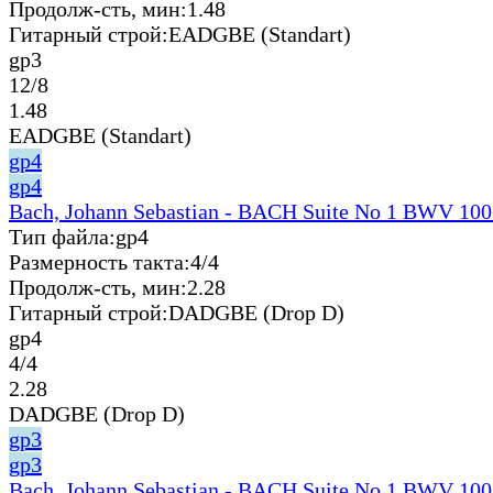
Продолж-сть, мин:
1.48
Гитарный строй:
EADGBE (Standart)
gp3
12/8
1.48
EADGBE (Standart)
gp4
gp4
Bach, Johann Sebastian - BACH Suite No 1 BWV 100
Тип файла:
gp4
Размерность такта:
4/4
Продолж-сть, мин:
2.28
Гитарный строй:
DADGBE (Drop D)
gp4
4/4
2.28
DADGBE (Drop D)
gp3
gp3
Bach, Johann Sebastian - BACH Suite No 1 BWV 100