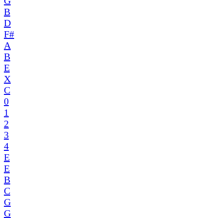
G
B
D
F#
A
B
E
X
C
0
1
2
3
4
E
E
B
C
G
G