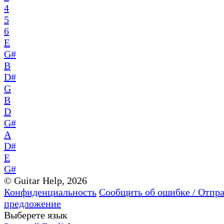
4
5
6
E
G#
B
D#
G
B
D
G#
A
D#
E
G#
© Guitar Help, 2026
Конфиденциальность
Сообщить об ошибке / Отпр
предложение
Выберете язык