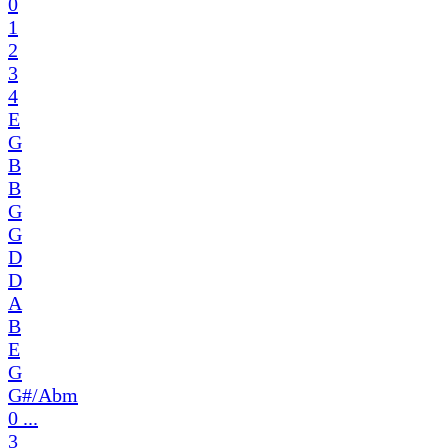
0
1
2
3
4
E
G
B
B
G
G
D
D
A
B
E
G
G#/Abm
0 ...
3