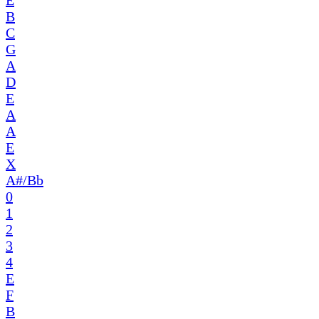
B
C
G
A
D
E
A
A
E
X
A#/Bb
0
1
2
3
4
E
F
B