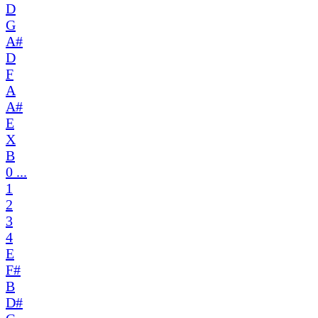
D
G
A#
D
F
A
A#
E
X
B
0 ...
1
2
3
4
E
F#
B
D#