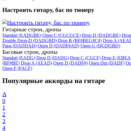
Настроить гитару, бас по тюнеру
Гитарные строи, дропы
Standart (EADGBE)
Open C (CGCGCE)
Drop D (DADGBE)
Dro
Double Drop-D (DADGBD)
Drop B (BF#BEG#C#)
Drop A (AEA
Papa (DADDAD)
Open D (DADF#AD)
Open G (DGDGBD)
Басовые строи, дропы
Standart (EADG)
Drop D (DADG)
Drop C (CGCF)
Drop E (EBEA
(BF#BE)
Drop A (AEAD)
Open D (DADF#)
Open Dm (DADF)
Op
Open F (FACF)
Популярные аккорды на гитаре
A
0
1
2
3
4