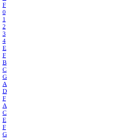
F
0
1
2
3
4
E
F
B
C
G
A
D
F
A
C
E
F
G