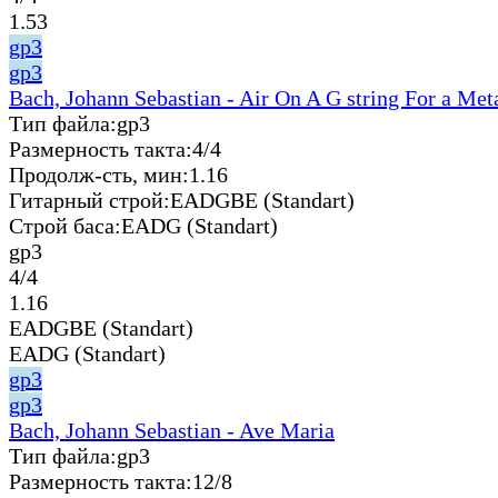
1.53
gp3
gp3
Bach, Johann Sebastian - Air On A G string For a Met
Тип файла:
gp3
Размерность такта:
4/4
Продолж-сть, мин:
1.16
Гитарный строй:
EADGBE (Standart)
Строй баса:
EADG (Standart)
gp3
4/4
1.16
EADGBE (Standart)
EADG (Standart)
gp3
gp3
Bach, Johann Sebastian - Ave Maria
Тип файла:
gp3
Размерность такта:
12/8