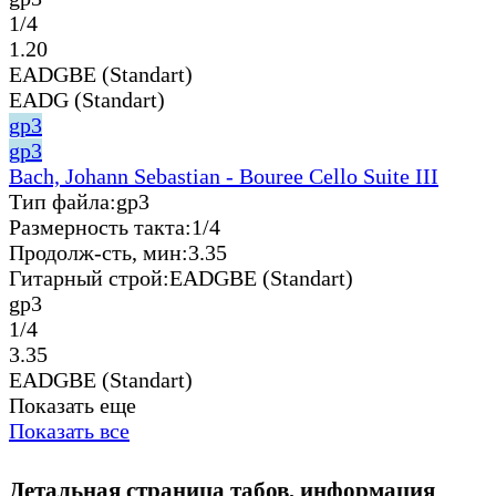
1/4
1.20
EADGBE (Standart)
EADG (Standart)
gp3
gp3
Bach, Johann Sebastian - Bouree Cello Suite III
Тип файла:
gp3
Размерность такта:
1/4
Продолж-сть, мин:
3.35
Гитарный строй:
EADGBE (Standart)
gp3
1/4
3.35
EADGBE (Standart)
Показать еще
Показать все
Детальная страница табов, информация