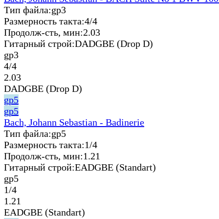
Тип файла:
gp3
Размерность такта:
4/4
Продолж-сть, мин:
2.03
Гитарный строй:
DADGBE (Drop D)
gp3
4/4
2.03
DADGBE (Drop D)
gp5
gp5
Bach, Johann Sebastian - Badinerie
Тип файла:
gp5
Размерность такта:
1/4
Продолж-сть, мин:
1.21
Гитарный строй:
EADGBE (Standart)
gp5
1/4
1.21
EADGBE (Standart)