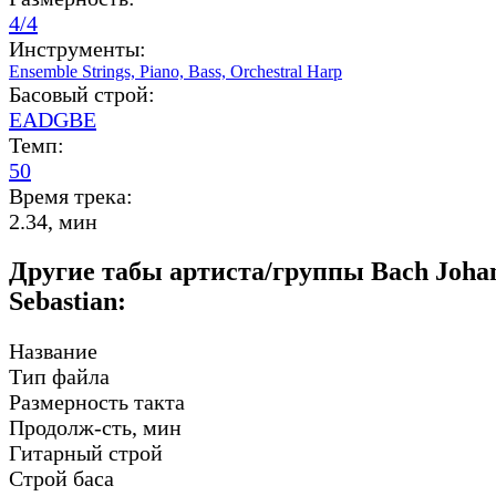
4/4
Инструменты:
Ensemble Strings,
Piano,
Bass,
Orchestral Harp
Басовый строй:
EADGBE
Темп:
50
Время трека:
2.34, мин
Другие табы артиста/группы Bach Joha
Sebastian:
Название
Тип файла
Размерность такта
Продолж-сть, мин
Гитарный строй
Строй баса