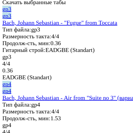
Скачать выбранные табы
gp3
gp3
Bach, Johann Sebastian - "Fugue" from Toccata
Тип файла:
gp3
Размерность такта:
4/4
Продолж-сть, мин:
0.36
Гитарный строй:
EADGBE (Standart)
gp3
4/4
0.36
EADGBE (Standart)
gp4
gp4
Bach, Johann Sebastian - Air from "Suite no 3" (вари
Тип файла:
gp4
Размерность такта:
4/4
Продолж-сть, мин:
1.53
gp4
4/4