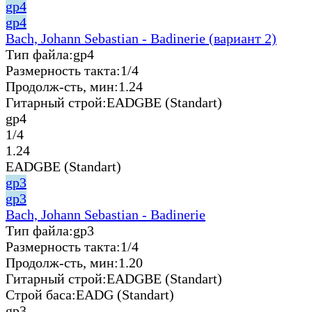
gp4
gp4
Bach, Johann Sebastian - Badinerie (вариант 2)
Тип файла:
gp4
Размерность такта:
1/4
Продолж-сть, мин:
1.24
Гитарный строй:
EADGBE (Standart)
gp4
1/4
1.24
EADGBE (Standart)
gp3
gp3
Bach, Johann Sebastian - Badinerie
Тип файла:
gp3
Размерность такта:
1/4
Продолж-сть, мин:
1.20
Гитарный строй:
EADGBE (Standart)
Строй баса:
EADG (Standart)
gp3