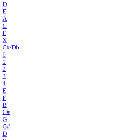
D
E
A
C
E
X
C#/Db
0
1
2
3
4
E
F
B
C#
G
G#
D