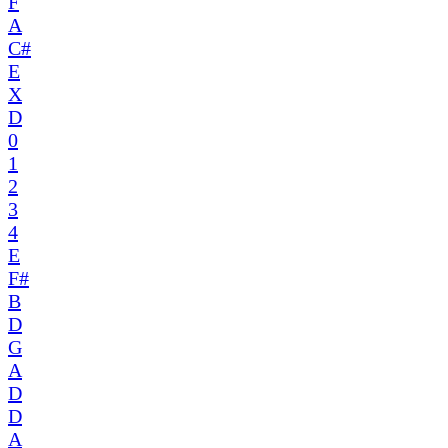
F
A
C#
E
X
D
0
1
2
3
4
E
F#
B
D
G
A
D
D
A