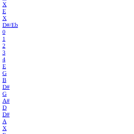
X
E
X
D#/Eb
0
1
2
3
4
E
G
B
D#
G
A#
D
D#
A
X