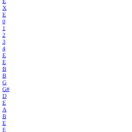
E
X
E
0
1
2
3
4
E
E
B
B
G
G#
D
E
A
B
E
E