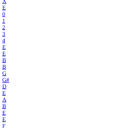
X
E
0
1
2
3
4
E
E
B
B
G
G#
D
E
A
B
E
E
F