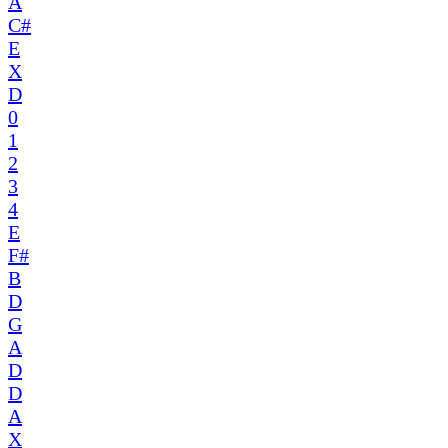
A
C#
E
X
D
0
1
2
3
4
E
F#
B
D
G
A
D
D
A
X