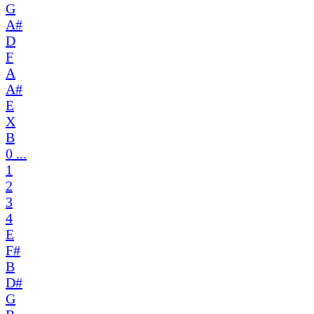
G
A#
D
F
A
A#
E
X
B
0 ...
1
2
3
4
E
F#
B
D#
G