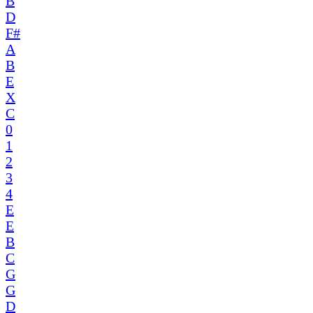
B
D
F#
A
B
E
X
C
0
1
2
3
4
E
E
B
C
G
G
D