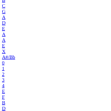
C
G
A
D
E
A
A
E
X
A#/Bb
0
1
2
3
4
E
F
B
D