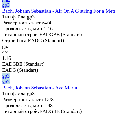
gp3
Bach, Johann Sebastian - Air On A G string For a Met
Тип файла:
gp3
Размерность такта:
4/4
Продолж-сть, мин:
1.16
Гитарный строй:
EADGBE (Standart)
Строй баса:
EADG (Standart)
gp3
4/4
1.16
EADGBE (Standart)
EADG (Standart)
gp3
gp3
Bach, Johann Sebastian - Ave Maria
Тип файла:
gp3
Размерность такта:
12/8
Продолж-сть, мин:
1.48
Гитарный строй:
EADGBE (Standart)