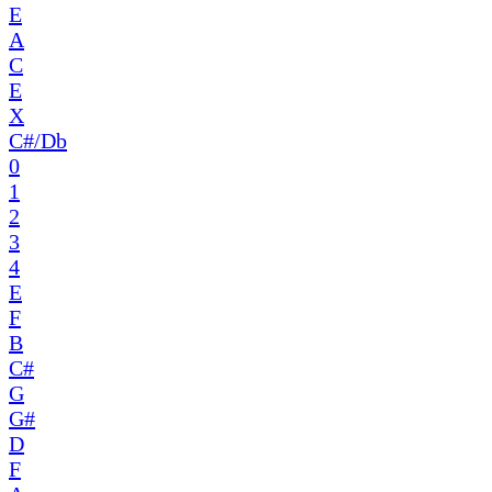
E
A
C
E
X
C#/Db
0
1
2
3
4
E
F
B
C#
G
G#
D
F