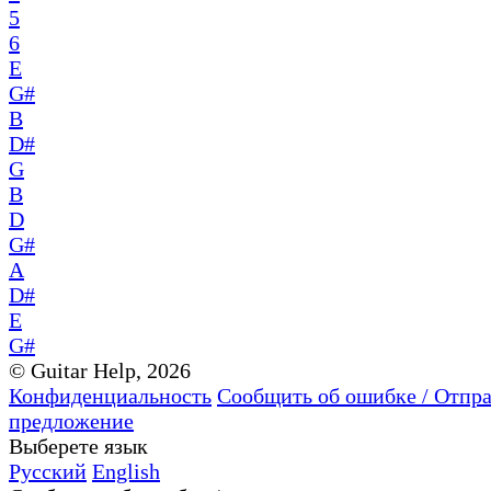
5
6
E
G#
B
D#
G
B
D
G#
A
D#
E
G#
© Guitar Help, 2026
Конфиденциальность
Сообщить об ошибке / Отпр
предложение
Выберете язык
Русский
English