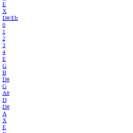
E
X
D#/Eb
0
1
2
3
4
E
G
B
D#
G
A#
D
D#
A
X
E