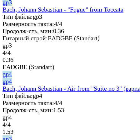
gp3
Bach, Johann Sebastian - "Fugue" from Toccata
Тип файла:
gp3
Размерность такта:
4/4
Продолж-сть, мин:
0.36
Гитарный строй:
EADGBE (Standart)
gp3
4/4
0.36
EADGBE (Standart)
gp4
gp4
Bach, Johann Sebastian - Air from "Suite no 3" (вари
Тип файла:
gp4
Размерность такта:
4/4
Продолж-сть, мин:
1.53
gp4
4/4
1.53
gp3