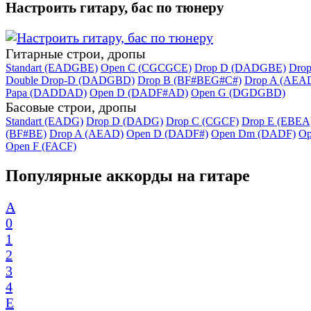
Настроить гитару, бас по тюнеру
Гитарные строи, дропы
Standart (EADGBE)
Open C (CGCGCE)
Drop D (DADGBE)
Dro
Double Drop-D (DADGBD)
Drop B (BF#BEG#C#)
Drop A (AEA
Papa (DADDAD)
Open D (DADF#AD)
Open G (DGDGBD)
Басовые строи, дропы
Standart (EADG)
Drop D (DADG)
Drop C (CGCF)
Drop E (EBEA
(BF#BE)
Drop A (AEAD)
Open D (DADF#)
Open Dm (DADF)
Op
Open F (FACF)
Популярные аккорды на гитаре
A
0
1
2
3
4
E