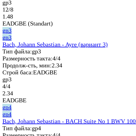
gp3
12/8
1.48
EADGBE (Standart)
gp3
gp3
Bach, Johann Sebastian - Ayre (вариант 3)
Тип файла:
gp3
Размерность такта:
4/4
Продолж-сть, мин:
2.34
Строй баса:
EADGBE
gp3
4/4
2.34
EADGBE
gp4
gp4
Bach, Johann Sebastian - BACH Suite No 1 BWV 100
Тип файла:
gp4
Размерность такта:
4/4