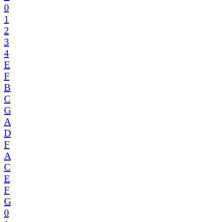
0
1
2
3
4
E
F
B
C
G
A
D
F
A
C
E
F
G
0