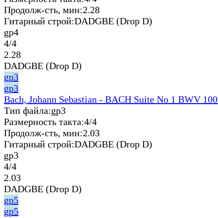
Продолж-сть, мин:
2.28
Гитарный строй:
DADGBE (Drop D)
gp4
4/4
2.28
DADGBE (Drop D)
gp3
gp3
Bach, Johann Sebastian - BACH Suite No 1 BWV 100
Тип файла:
gp3
Размерность такта:
4/4
Продолж-сть, мин:
2.03
Гитарный строй:
DADGBE (Drop D)
gp3
4/4
2.03
DADGBE (Drop D)
gp5
gp5