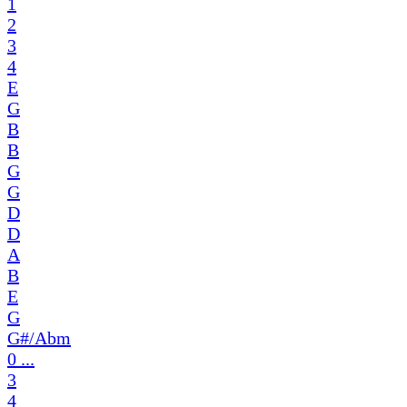
1
2
3
4
E
G
B
B
G
G
D
D
A
B
E
G
G#/Abm
0 ...
3
4