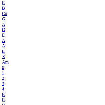
E
B
C#
G
A
D
E
A
A
E
X
Am
0
1
2
3
4
E
E
B