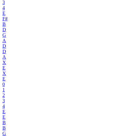
3
4
E
F#
B
D
G
A
D
D
A
X
E
X
E
0
1
2
3
4
E
E
B
B
G