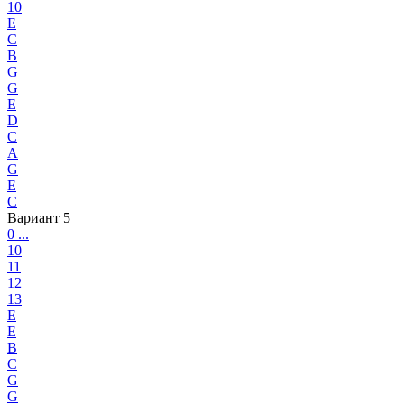
10
E
C
B
G
G
E
D
C
A
G
E
C
Вариант 5
0 ...
10
11
12
13
E
E
B
C
G
G