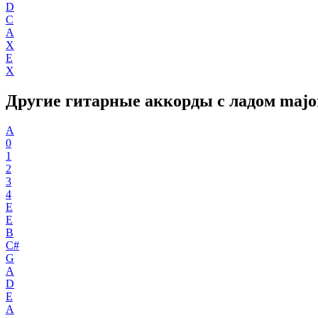
D
C
A
X
E
X
Другие гитарные аккорды с ладом majo
A
0
1
2
3
4
E
E
B
C#
G
A
D
E
A