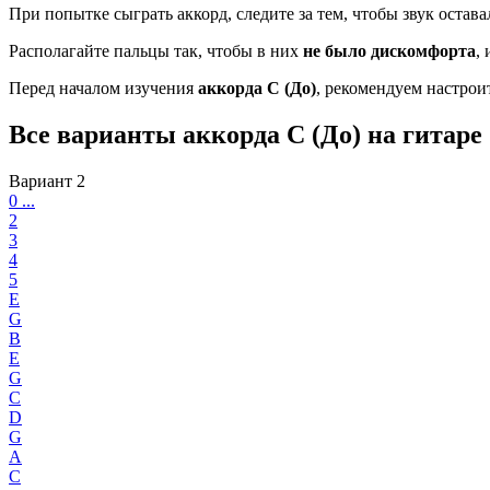
При попытке сыграть аккорд, следите за тем, чтобы звук остав
Располагайте пальцы так, чтобы в них
не было дискомфорта
,
Перед началом изучения
аккорда C (До)
, рекомендуем настро
Все варианты аккорда C (До) на гитаре
Вариант 2
0 ...
2
3
4
5
E
G
B
E
G
C
D
G
A
C