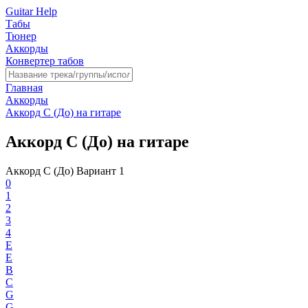
Guitar Help
Табы
Тюнер
Аккорды
Конвертер табов
Главная
Аккорды
Аккорд C (До) на гитаре
Аккорд C (До) на гитаре
Аккорд C (До) Вариант 1
0
1
2
3
4
E
E
B
C
G
G