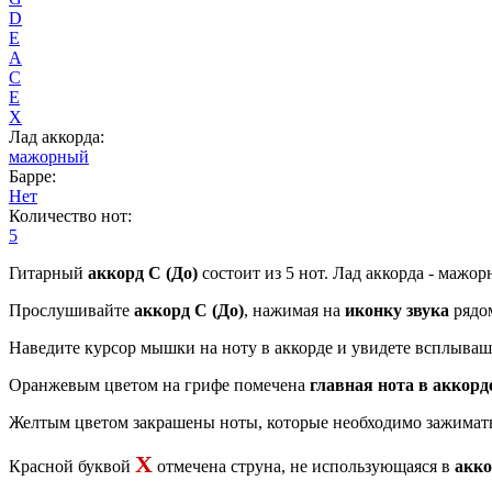
D
E
A
C
E
X
Лад аккорда:
мажорный
Барре:
Нет
Количество нот:
5
Гитарный
аккорд C (До)
состоит из 5 нот. Лад аккорда - мажор
Прослушивайте
аккорд C (До)
, нажимая на
иконку звука
рядо
Наведите курсор мышки на ноту в аккорде и увидете всплывашк
Оранжевым цветом на грифе помечена
главная нота в аккорд
Желтым цветом закрашены ноты, которые необходимо зажимать
X
Красной буквой
отмечена струна, не использующаяся в
акко