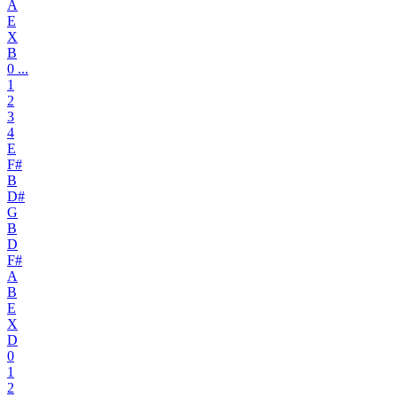
A
E
X
B
0 ...
1
2
3
4
E
F#
B
D#
G
B
D
F#
A
B
E
X
D
0
1
2