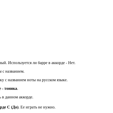
ный. Используется ли барре в аккорде - Нет.
м с названием.
у с названием ноты на русском языке.
е - тоника
.
 в данном аккорде.
рде C (До)
. Ее играть не нужно.