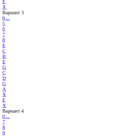
E
X
Вариант 3
0 ...
5
6
7
8
E
C
B
E
G
C
D
G
A
X
E
X
Вариант 4
0 ...
7
8
9