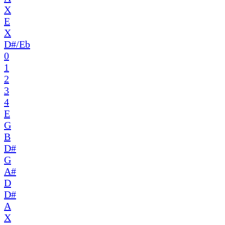
X
E
X
D#/Eb
0
1
2
3
4
E
G
B
D#
G
A#
D
D#
A
X