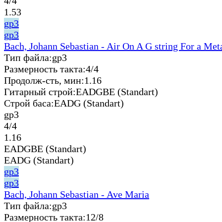
4/4
1.53
gp3
gp3
Bach, Johann Sebastian - Air On A G string For a Met
Тип файла:
gp3
Размерность такта:
4/4
Продолж-сть, мин:
1.16
Гитарный строй:
EADGBE (Standart)
Строй баса:
EADG (Standart)
gp3
4/4
1.16
EADGBE (Standart)
EADG (Standart)
gp3
gp3
Bach, Johann Sebastian - Ave Maria
Тип файла:
gp3
Размерность такта:
12/8