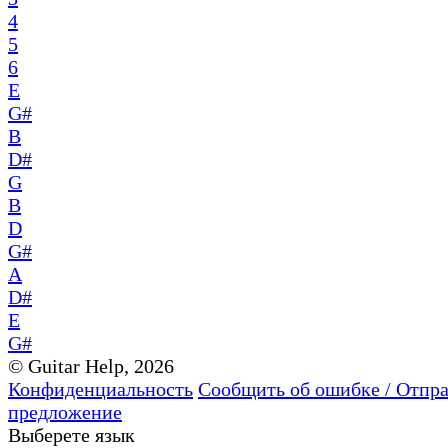
4
5
6
E
G#
B
D#
G
B
D
G#
A
D#
E
G#
© Guitar Help, 2026
Конфиденциальность
Сообщить об ошибке / Отпр
предложение
Выберете язык