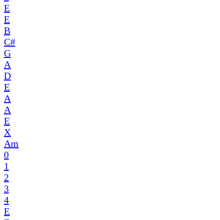
E
E
B
C#
G
A
D
E
A
A
E
X
Am
0
1
2
3
4
E