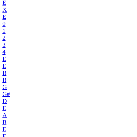
E
X
E
0
1
2
3
4
E
E
B
B
G
G#
D
E
A
B
E
E