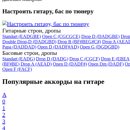
Настроить гитару, бас по тюнеру
Гитарные строи, дропы
Standart (EADGBE)
Open C (CGCGCE)
Drop D (DADGBE)
Dro
Double Drop-D (DADGBD)
Drop B (BF#BEG#C#)
Drop A (AEA
Papa (DADDAD)
Open D (DADF#AD)
Open G (DGDGBD)
Басовые строи, дропы
Standart (EADG)
Drop D (DADG)
Drop C (CGCF)
Drop E (EBEA
(BF#BE)
Drop A (AEAD)
Open D (DADF#)
Open Dm (DADF)
Op
Open F (FACF)
Популярные аккорды на гитаре
A
0
1
2
3
4