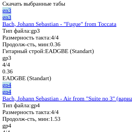
Скачать выбранные табы
gp3
gp3
Bach, Johann Sebastian - "Fugue" from Toccata
Тип файла:
gp3
Размерность такта:
4/4
Продолж-сть, мин:
0.36
Гитарный строй:
EADGBE (Standart)
gp3
4/4
0.36
EADGBE (Standart)
gp4
gp4
Bach, Johann Sebastian - Air from "Suite no 3" (вари
Тип файла:
gp4
Размерность такта:
4/4
Продолж-сть, мин:
1.53
gp4