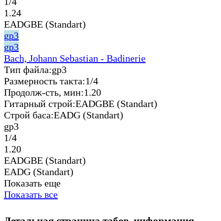
1/4
1.24
EADGBE (Standart)
gp3
gp3
Bach, Johann Sebastian - Badinerie
Тип файла:
gp3
Размерность такта:
1/4
Продолж-сть, мин:
1.20
Гитарный строй:
EADGBE (Standart)
Строй баса:
EADG (Standart)
gp3
1/4
1.20
EADGBE (Standart)
EADG (Standart)
Показать еще
Показать все
Детальная страница табов, информация