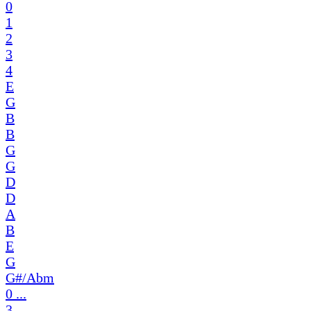
0
1
2
3
4
E
G
B
B
G
G
D
D
A
B
E
G
G#/Abm
0 ...
3