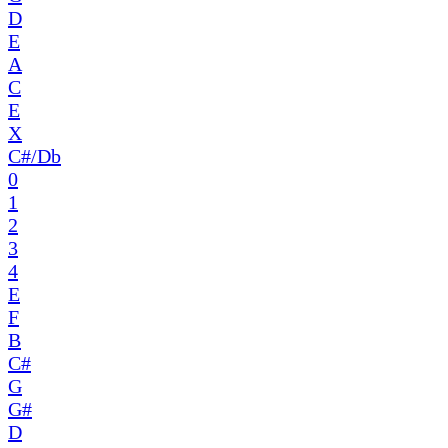
D
E
A
C
E
X
C#/Db
0
1
2
3
4
E
F
B
C#
G
G#
D