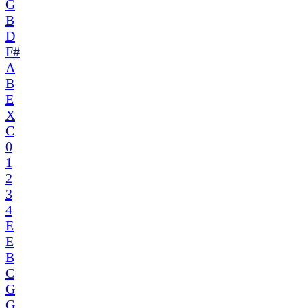
G
B
D
F#
A
B
E
X
C
0
1
2
3
4
E
E
B
C
G
G