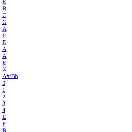
E
B
C
G
A
D
E
A
A
E
X
A#/Bb
0
1
2
3
4
E
F
B