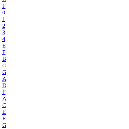
F
0
1
2
3
4
E
F
B
C
G
A
D
F
A
C
E
F
G