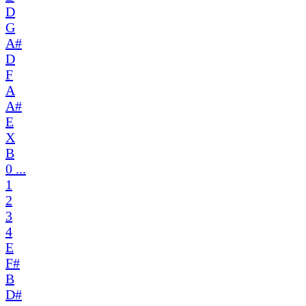
D
G
A#
D
F
A
A#
E
X
B
0 ...
1
2
3
4
E
F#
B
D#