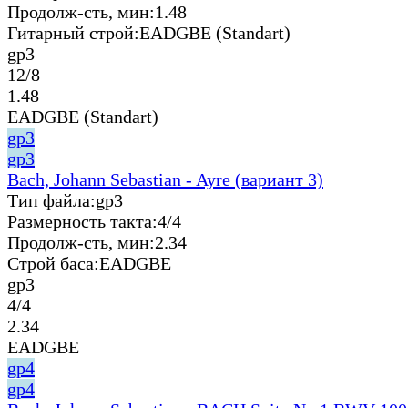
Продолж-сть, мин:
1.48
Гитарный строй:
EADGBE (Standart)
gp3
12/8
1.48
EADGBE (Standart)
gp3
gp3
Bach, Johann Sebastian - Ayre (вариант 3)
Тип файла:
gp3
Размерность такта:
4/4
Продолж-сть, мин:
2.34
Строй баса:
EADGBE
gp3
4/4
2.34
EADGBE
gp4
gp4