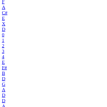
F
A
C#
E
X
D
0
1
2
3
4
E
F#
B
D
G
A
D
D
A