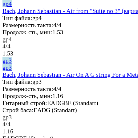
gp4
Bach, Johann Sebastian - Air from "Suite no 3" (вари
Тип файла:
gp4
Размерность такта:
4/4
Продолж-сть, мин:
1.53
gp4
4/4
1.53
gp3
gp3
Bach, Johann Sebastian - Air On A G string For a Met
Тип файла:
gp3
Размерность такта:
4/4
Продолж-сть, мин:
1.16
Гитарный строй:
EADGBE (Standart)
Строй баса:
EADG (Standart)
gp3
4/4
1.16