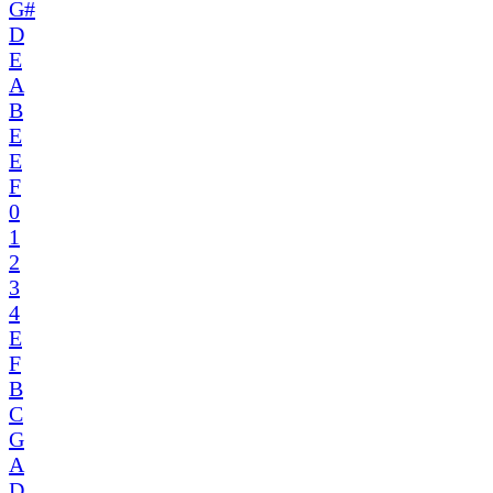
G#
D
E
A
B
E
E
F
0
1
2
3
4
E
F
B
C
G
A
D