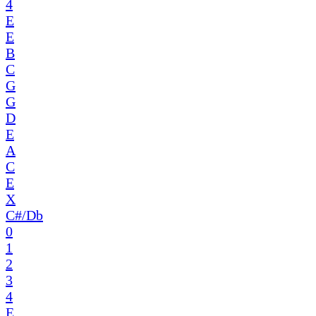
4
E
E
B
C
G
G
D
E
A
C
E
X
C#/Db
0
1
2
3
4
E