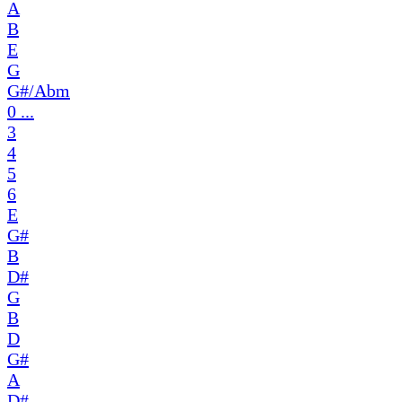
A
B
E
G
G#/Abm
0 ...
3
4
5
6
E
G#
B
D#
G
B
D
G#
A
D#