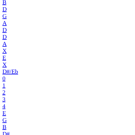
B
D
G
A
D
D
A
X
E
X
D#/Eb
0
1
2
3
4
E
G
B
D#