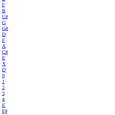
F
B
C#
G
G#
D
F
A
C#
E
X
D
0
1
2
3
4
E
F#