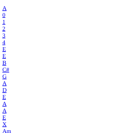
A
0
1
2
3
4
E
E
B
C#
G
A
D
E
A
A
E
X
Am