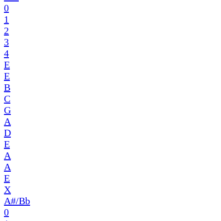
0
1
2
3
4
E
E
B
C
G
A
D
E
A
A
E
X
A#/Bb
0