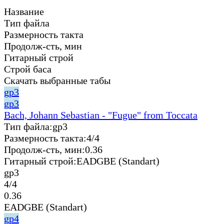
Название
Тип файла
Размерность такта
Продолж-сть, мин
Гитарный строй
Строй баса
Скачать выбранные табы
gp3
gp3
Bach, Johann Sebastian - "Fugue" from Toccata
Тип файла:
gp3
Размерность такта:
4/4
Продолж-сть, мин:
0.36
Гитарный строй:
EADGBE (Standart)
gp3
4/4
0.36
EADGBE (Standart)
gp4