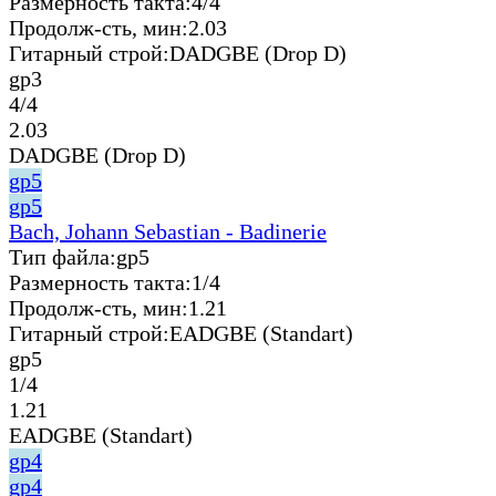
Размерность такта:
4/4
Продолж-сть, мин:
2.03
Гитарный строй:
DADGBE (Drop D)
gp3
4/4
2.03
DADGBE (Drop D)
gp5
gp5
Bach, Johann Sebastian - Badinerie
Тип файла:
gp5
Размерность такта:
1/4
Продолж-сть, мин:
1.21
Гитарный строй:
EADGBE (Standart)
gp5
1/4
1.21
EADGBE (Standart)
gp4
gp4