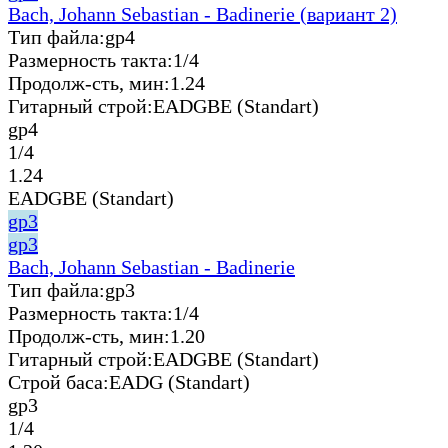
Bach, Johann Sebastian - Badinerie (вариант 2)
Тип файла:
gp4
Размерность такта:
1/4
Продолж-сть, мин:
1.24
Гитарный строй:
EADGBE (Standart)
gp4
1/4
1.24
EADGBE (Standart)
gp3
gp3
Bach, Johann Sebastian - Badinerie
Тип файла:
gp3
Размерность такта:
1/4
Продолж-сть, мин:
1.20
Гитарный строй:
EADGBE (Standart)
Строй баса:
EADG (Standart)
gp3
1/4