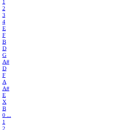
1
2
3
4
E
F
B
D
G
A#
D
F
A
A#
E
X
B
0 ...
1
2