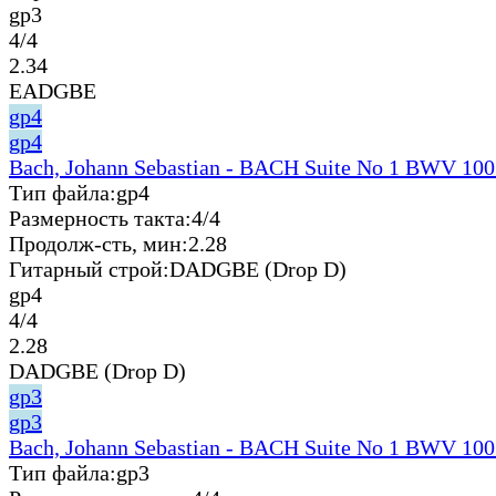
gp3
4/4
2.34
EADGBE
gp4
gp4
Bach, Johann Sebastian - BACH Suite No 1 BWV 100
Тип файла:
gp4
Размерность такта:
4/4
Продолж-сть, мин:
2.28
Гитарный строй:
DADGBE (Drop D)
gp4
4/4
2.28
DADGBE (Drop D)
gp3
gp3
Bach, Johann Sebastian - BACH Suite No 1 BWV 100
Тип файла:
gp3