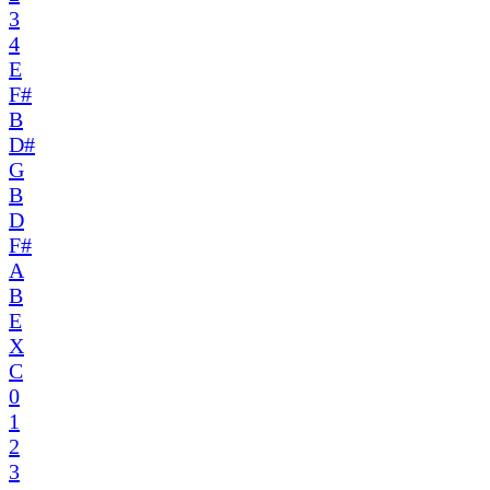
3
4
E
F#
B
D#
G
B
D
F#
A
B
E
X
C
0
1
2
3