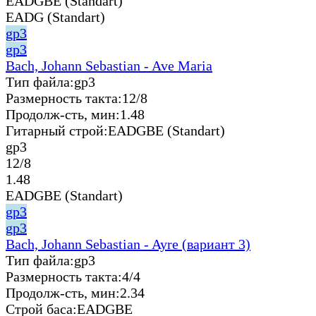
EADGBE (Standart)
EADG (Standart)
gp3
gp3
Bach, Johann Sebastian - Ave Maria
Тип файла:
gp3
Размерность такта:
12/8
Продолж-сть, мин:
1.48
Гитарный строй:
EADGBE (Standart)
gp3
12/8
1.48
EADGBE (Standart)
gp3
gp3
Bach, Johann Sebastian - Ayre (вариант 3)
Тип файла:
gp3
Размерность такта:
4/4
Продолж-сть, мин:
2.34
Строй баса:
EADGBE