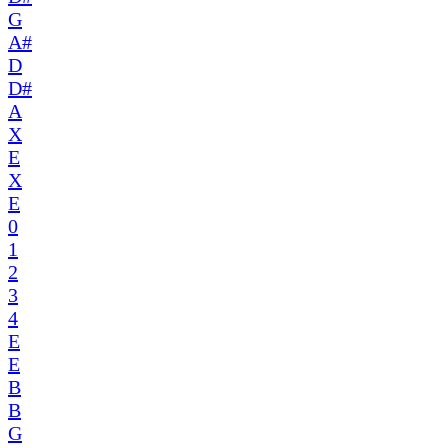
G
A#
D
D#
A
X
E
X
E
0
1
2
3
4
E
E
B
B
G