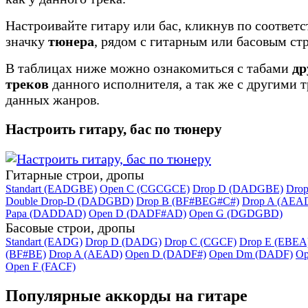
Настроивайте гитару или бас, кликнув по соотве
значку
тюнера
, рядом с гитарным или басовым ст
В таблицах ниже можно ознакомиться с табами
др
треков
данного исполнителя, а так же с другими 
данных жанров.
Настроить гитару, бас по тюнеру
Гитарные строи, дропы
Standart (EADGBE)
Open C (CGCGCE)
Drop D (DADGBE)
Dro
Double Drop-D (DADGBD)
Drop B (BF#BEG#C#)
Drop A (AEA
Papa (DADDAD)
Open D (DADF#AD)
Open G (DGDGBD)
Басовые строи, дропы
Standart (EADG)
Drop D (DADG)
Drop C (CGCF)
Drop E (EBEA
(BF#BE)
Drop A (AEAD)
Open D (DADF#)
Open Dm (DADF)
Op
Open F (FACF)
Популярные аккорды на гитаре