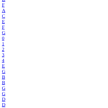
F
A
C
E
F
G
0
1
2
3
4
E
G
B
B
G
G
D
D