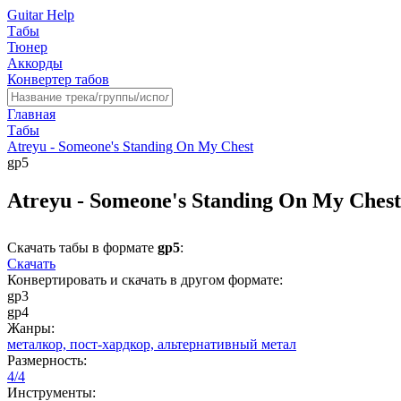
Guitar Help
Табы
Тюнер
Аккорды
Конвертер табов
Главная
Табы
Atreyu - Someone's Standing On My Chest
gp5
Atreyu - Someone's Standing On My Ches
Скачать табы в формате
gp5
:
Скачать
Конвертировать и скачать в другом формате:
gp3
gp4
Жанры:
металкор,
пост-хардкор,
альтернативный метал
Размерность:
4/4
Инструменты: