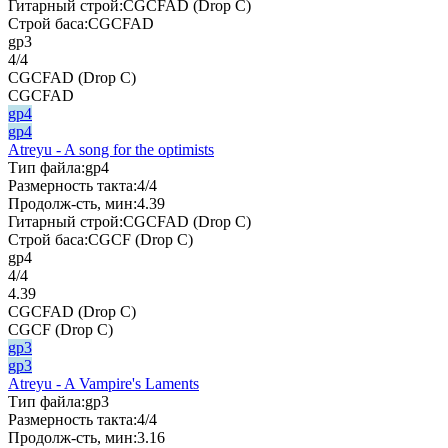
Гитарный строй:
CGCFAD (Drop C)
Строй баса:
CGCFAD
gp3
4/4
CGCFAD (Drop C)
CGCFAD
gp4
gp4
Atreyu - A song for the optimists
Тип файла:
gp4
Размерность такта:
4/4
Продолж-сть, мин:
4.39
Гитарный строй:
CGCFAD (Drop C)
Строй баса:
CGCF (Drop C)
gp4
4/4
4.39
CGCFAD (Drop C)
CGCF (Drop C)
gp3
gp3
Atreyu - A Vampire's Laments
Тип файла:
gp3
Размерность такта:
4/4
Продолж-сть, мин:
3.16