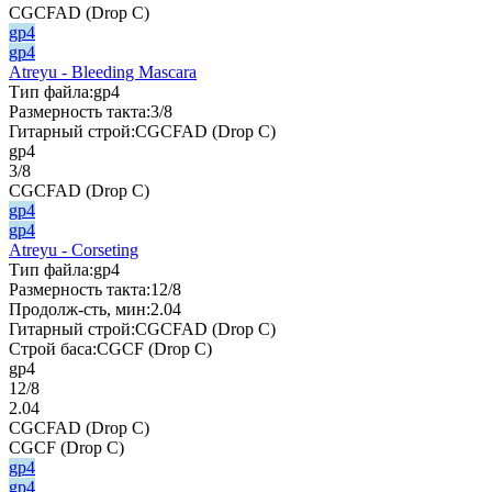
CGCFAD (Drop C)
gp4
gp4
Atreyu - Bleeding Mascara
Тип файла:
gp4
Размерность такта:
3/8
Гитарный строй:
CGCFAD (Drop C)
gp4
3/8
CGCFAD (Drop C)
gp4
gp4
Atreyu - Corseting
Тип файла:
gp4
Размерность такта:
12/8
Продолж-сть, мин:
2.04
Гитарный строй:
CGCFAD (Drop C)
Строй баса:
CGCF (Drop C)
gp4
12/8
2.04
CGCFAD (Drop C)
CGCF (Drop C)
gp4
gp4