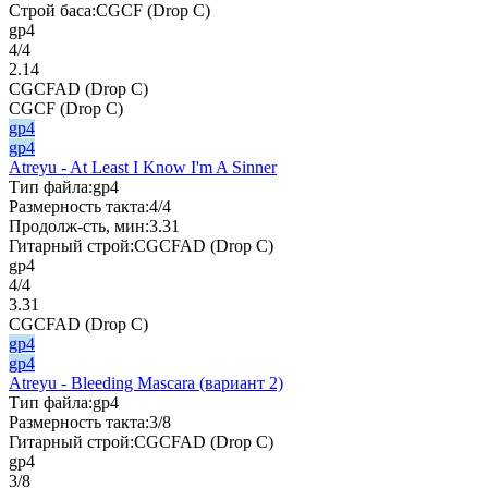
Строй баса:
CGCF (Drop C)
gp4
4/4
2.14
CGCFAD (Drop C)
CGCF (Drop C)
gp4
gp4
Atreyu - At Least I Know I'm A Sinner
Тип файла:
gp4
Размерность такта:
4/4
Продолж-сть, мин:
3.31
Гитарный строй:
CGCFAD (Drop C)
gp4
4/4
3.31
CGCFAD (Drop C)
gp4
gp4
Atreyu - Bleeding Mascara (вариант 2)
Тип файла:
gp4
Размерность такта:
3/8
Гитарный строй:
CGCFAD (Drop C)
gp4
3/8