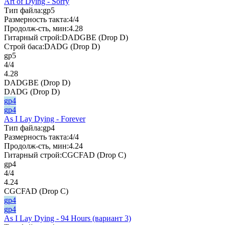
Art of Dying - Sorry
Тип файла:
gp5
Размерность такта:
4/4
Продолж-сть, мин:
4.28
Гитарный строй:
DADGBE (Drop D)
Строй баса:
DADG (Drop D)
gp5
4/4
4.28
DADGBE (Drop D)
DADG (Drop D)
gp4
gp4
As I Lay Dying - Forever
Тип файла:
gp4
Размерность такта:
4/4
Продолж-сть, мин:
4.24
Гитарный строй:
CGCFAD (Drop C)
gp4
4/4
4.24
CGCFAD (Drop C)
gp4
gp4
As I Lay Dying - 94 Hours (вариант 3)