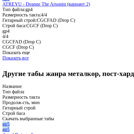
ATREYU - Deanne The Arsonist (вариант 2)
Тип файла:
gp4
Размерность такта:
4/4
Гитарный строй:
CGCFAD (Drop C)
Строй баса:
CGCF (Drop C)
gp4
4/4
CGCFAD (Drop C)
CGCF (Drop C)
Показать еще
Показать все
Другие табы жанра металкор, пост-хар
Название
Тип файла
Размерность такта
Продолж-сть, мин
Гитарный строй
Строй баса
Скачать выбранные табы
gp5
gp5