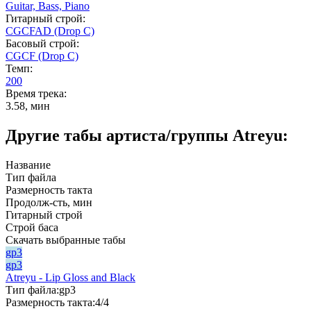
Guitar,
Bass,
Piano
Гитарный строй:
CGCFAD (Drop C)
Басовый строй:
CGCF (Drop C)
Темп:
200
Время трека:
3.58, мин
Другие табы артиста/группы Atreyu:
Название
Тип файла
Размерность такта
Продолж-сть, мин
Гитарный строй
Строй баса
Скачать выбранные табы
gp3
gp3
Atreyu - Lip Gloss and Black
Тип файла:
gp3
Размерность такта:
4/4