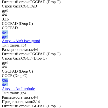
Гитарный строй:
CGCFAD (Drop C)
Строй баса:
CGCFAD
gp3
4/4
3.16
CGCFAD (Drop C)
CGCFAD
gp4
gp4
Atreyu - Ain't love grand
Тип файла:
gp4
Размерность такта:
4/4
Гитарный строй:
CGCFAD (Drop C)
Строй баса:
CGCF (Drop C)
gp4
4/4
CGCFAD (Drop C)
CGCF (Drop C)
gp4
gp4
Atreyu - An Interlude
Тип файла:
gp4
Размерность такта:
4/4
Продолж-сть, мин:
2.14
Гитарный строй:
CGCFAD (Drop C)