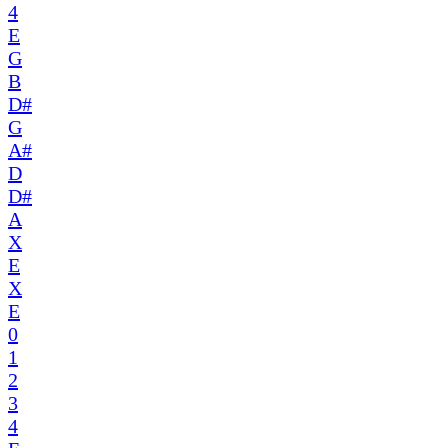
4
E
G
B
D#
G
A#
D
D#
A
X
E
X
E
0
1
2
3
4