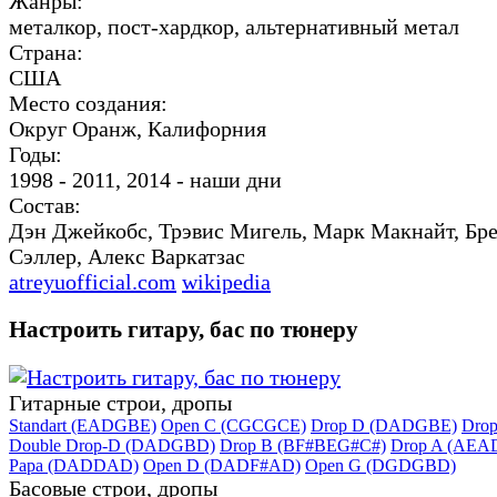
Жанры:
металкор, пост-хардкор, альтернативный метал
Страна:
США
Место создания:
Округ Оранж, Калифорния
Годы:
1998 - 2011, 2014 - наши дни
Состав:
Дэн Джейкобс, Трэвис Мигель, Марк Макнайт, Бр
Сэллер, Алекс Варкатзас
atreyuofficial.com
wikipedia
Настроить гитару, бас по тюнеру
Гитарные строи, дропы
Standart (EADGBE)
Open C (CGCGCE)
Drop D (DADGBE)
Dro
Double Drop-D (DADGBD)
Drop B (BF#BEG#C#)
Drop A (AEA
Papa (DADDAD)
Open D (DADF#AD)
Open G (DGDGBD)
Басовые строи, дропы