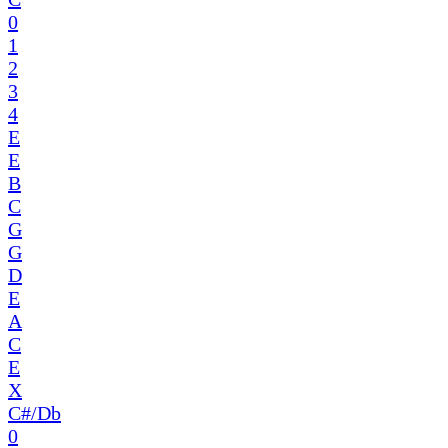
0
1
2
3
4
E
E
B
C
G
G
D
E
A
C
E
X
C#/Db
0