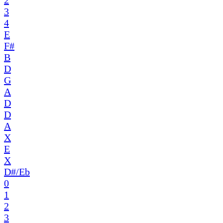
2
3
4
E
F#
B
D
G
A
D
D
A
X
E
X
D#/Eb
0
1
2
3