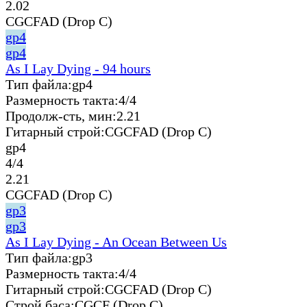
2.02
CGCFAD (Drop C)
gp4
gp4
As I Lay Dying - 94 hours
Тип файла:
gp4
Размерность такта:
4/4
Продолж-сть, мин:
2.21
Гитарный строй:
CGCFAD (Drop C)
gp4
4/4
2.21
CGCFAD (Drop C)
gp3
gp3
As I Lay Dying - An Ocean Between Us
Тип файла:
gp3
Размерность такта:
4/4
Гитарный строй:
CGCFAD (Drop C)
Строй баса:
CGCF (Drop C)