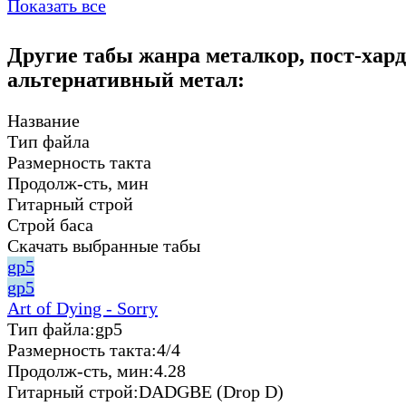
Показать все
Другие табы жанра металкор, пост-хард
альтернативный метал:
Название
Тип файла
Размерность такта
Продолж-сть, мин
Гитарный строй
Строй баса
Скачать выбранные табы
gp5
gp5
Art of Dying - Sorry
Тип файла:
gp5
Размерность такта:
4/4
Продолж-сть, мин:
4.28
Гитарный строй:
DADGBE (Drop D)