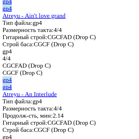
gp4
gp4
Atreyu - Ain't love grand
Тип файла:
gp4
Размерность такта:
4/4
Гитарный строй:
CGCFAD (Drop C)
Строй баса:
CGCF (Drop C)
gp4
4/4
CGCFAD (Drop C)
CGCF (Drop C)
gp4
gp4
Atreyu - An Interlude
Тип файла:
gp4
Размерность такта:
4/4
Продолж-сть, мин:
2.14
Гитарный строй:
CGCFAD (Drop C)
Строй баса:
CGCF (Drop C)
gp4