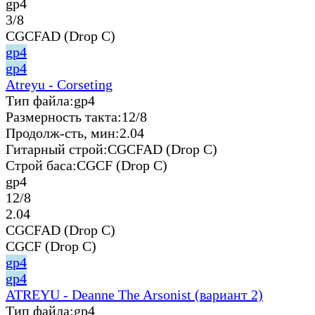
gp4
3/8
CGCFAD (Drop C)
gp4
gp4
Atreyu - Corseting
Тип файла:
gp4
Размерность такта:
12/8
Продолж-сть, мин:
2.04
Гитарный строй:
CGCFAD (Drop C)
Строй баса:
CGCF (Drop C)
gp4
12/8
2.04
CGCFAD (Drop C)
CGCF (Drop C)
gp4
gp4
ATREYU - Deanne The Arsonist (вариант 2)
Тип файла:
gp4