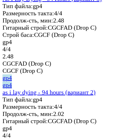
Тип файла:
gp4
Размерность такта:
4/4
Продолж-сть, мин:
2.48
Гитарный строй:
CGCFAD (Drop C)
Строй баса:
CGCF (Drop C)
gp4
4/4
2.48
CGCFAD (Drop C)
CGCF (Drop C)
gp4
gp4
as i lay dying - 94 hours (вариант 2)
Тип файла:
gp4
Размерность такта:
4/4
Продолж-сть, мин:
2.02
Гитарный строй:
CGCFAD (Drop C)
gp4
4/4