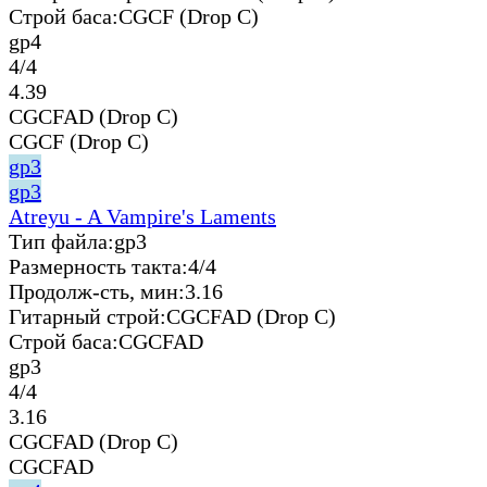
Строй баса:
CGCF (Drop C)
gp4
4/4
4.39
CGCFAD (Drop C)
CGCF (Drop C)
gp3
gp3
Atreyu - A Vampire's Laments
Тип файла:
gp3
Размерность такта:
4/4
Продолж-сть, мин:
3.16
Гитарный строй:
CGCFAD (Drop C)
Строй баса:
CGCFAD
gp3
4/4
3.16
CGCFAD (Drop C)
CGCFAD