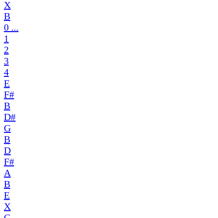
X
B
0 ...
1
2
3
4
E
F#
B
D#
G
B
D
F#
A
B
E
X
C