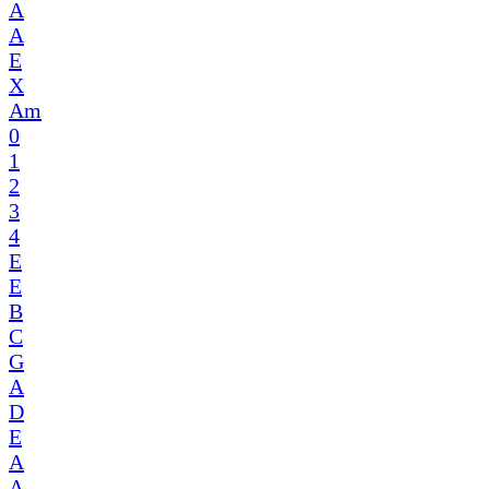
A
A
E
X
Am
0
1
2
3
4
E
E
B
C
G
A
D
E
A
A