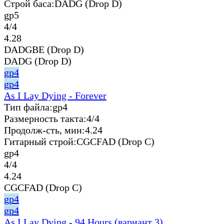
Строй баса:
DADG (Drop D)
gp5
4/4
4.28
DADGBE (Drop D)
DADG (Drop D)
gp4
gp4
As I Lay Dying - Forever
Тип файла:
gp4
Размерность такта:
4/4
Продолж-сть, мин:
4.24
Гитарный строй:
CGCFAD (Drop C)
gp4
4/4
4.24
CGCFAD (Drop C)
gp4
gp4
As I Lay Dying - 94 Hours (вариант 3)