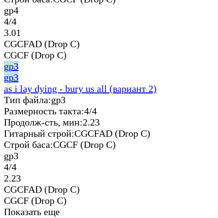
gp4
4/4
3.01
CGCFAD (Drop C)
CGCF (Drop C)
gp3
gp3
as i lay dying - bury us all (вариант 2)
Тип файла:
gp3
Размерность такта:
4/4
Продолж-сть, мин:
2.23
Гитарный строй:
CGCFAD (Drop C)
Строй баса:
CGCF (Drop C)
gp3
4/4
2.23
CGCFAD (Drop C)
CGCF (Drop C)
Показать еще