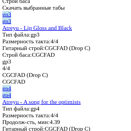
Строй баса
Скачать выбранные табы
gp3
gp3
Atreyu - Lip Gloss and Black
Тип файла:
gp3
Размерность такта:
4/4
Гитарный строй:
CGCFAD (Drop C)
Строй баса:
CGCFAD
gp3
4/4
CGCFAD (Drop C)
CGCFAD
gp4
gp4
Atreyu - A song for the optimists
Тип файла:
gp4
Размерность такта:
4/4
Продолж-сть, мин:
4.39
Гитарный строй:
CGCFAD (Drop C)