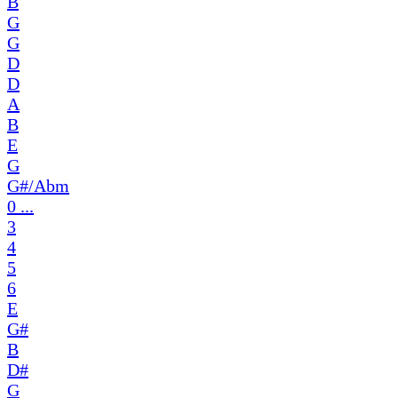
B
G
G
D
D
A
B
E
G
G#/Abm
0 ...
3
4
5
6
E
G#
B
D#
G