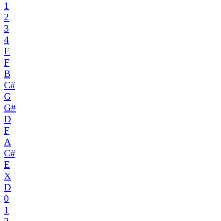
1
2
3
4
E
F
B
C#
G
G#
D
F
A
C#
E
X
D
0
1