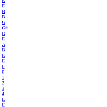
E
E
B
B
G
G#
D
E
A
B
E
E
F
0
1
2
3
4
E
F