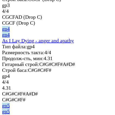
gp3
4/4
CGCFAD (Drop C)
CGCF (Drop C)
gp4
gp4
As I Lay Dying - anger and apathy
Тип файла:
gp4
Размерность такта:
4/4
Продолж-сть, мин:
4.31
Гитарный строй:
C#G#C#F#A#D#
Строй баса:
C#G#C#F#
gp4
4/4
4.31
C#G#C#F#A#D#
C#G#C#F#
gp5
gp5