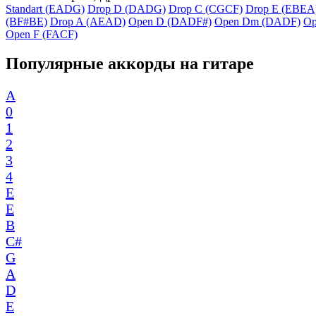
Standart (EADG)
Drop D (DADG)
Drop C (CGCF)
Drop E (EBEA
(BF#BE)
Drop A (AEAD)
Open D (DADF#)
Open Dm (DADF)
Op
Open F (FACF)
Популярные аккорды на гитаре
A
0
1
2
3
4
E
E
B
C#
G
A
D
E