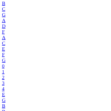
B
C
G
A
D
F
A
C
E
F
G
0
1
2
3
4
E
G
B