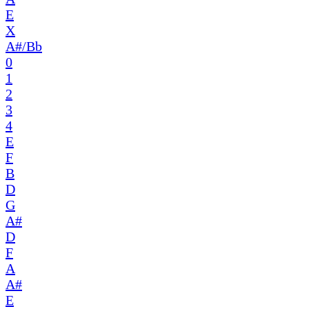
E
X
A#/Bb
0
1
2
3
4
E
F
B
D
G
A#
D
F
A
A#
E