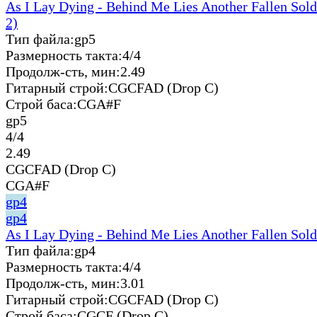
As I Lay Dying - Behind Me Lies Another Fallen Sold
2)
Тип файла:
gp5
Размерность такта:
4/4
Продолж-сть, мин:
2.49
Гитарный строй:
CGCFAD (Drop C)
Строй баса:
CGA#F
gp5
4/4
2.49
CGCFAD (Drop C)
CGA#F
gp4
gp4
As I Lay Dying - Behind Me Lies Another Fallen Sold
Тип файла:
gp4
Размерность такта:
4/4
Продолж-сть, мин:
3.01
Гитарный строй:
CGCFAD (Drop C)
Строй баса:
CGCF (Drop C)