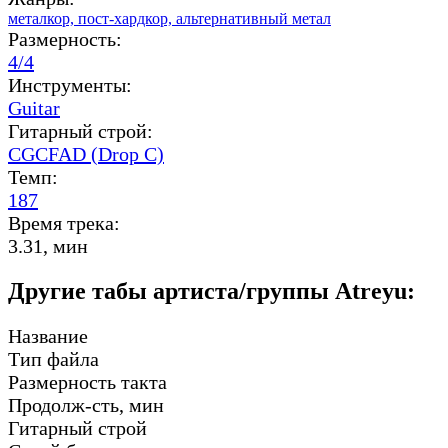
металкор,
пост-хардкор,
альтернативный метал
Размерность:
4/4
Инструменты:
Guitar
Гитарный строй:
CGCFAD (Drop C)
Темп:
187
Время трека:
3.31, мин
Другие табы артиста/группы Atreyu:
Название
Тип файла
Размерность такта
Продолж-сть, мин
Гитарный строй