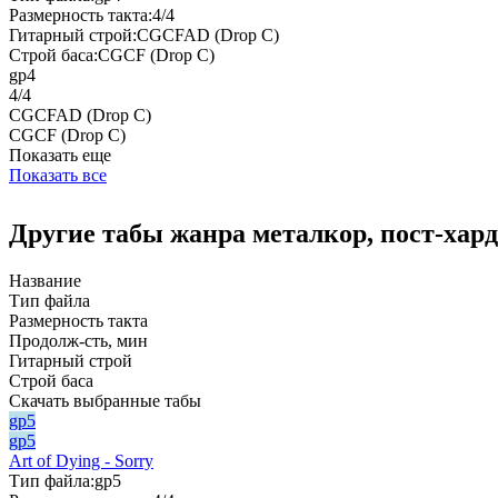
Размерность такта:
4/4
Гитарный строй:
CGCFAD (Drop C)
Строй баса:
CGCF (Drop C)
gp4
4/4
CGCFAD (Drop C)
CGCF (Drop C)
Показать еще
Показать все
Другие табы жанра металкор, пост-хар
Название
Тип файла
Размерность такта
Продолж-сть, мин
Гитарный строй
Строй баса
Скачать выбранные табы
gp5
gp5
Art of Dying - Sorry
Тип файла:
gp5