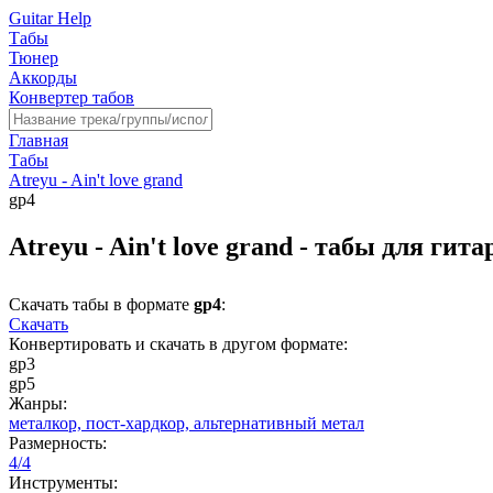
Guitar Help
Табы
Тюнер
Аккорды
Конвертер табов
Главная
Табы
Atreyu - Ain't love grand
gp4
Atreyu - Ain't love grand - табы для гит
Скачать табы в формате
gp4
:
Скачать
Конвертировать и скачать в другом формате:
gp3
gp5
Жанры:
металкор,
пост-хардкор,
альтернативный метал
Размерность:
4/4
Инструменты: