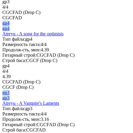
gp3
4/4
CGCFAD (Drop C)
CGCFAD
gp4
gp4
Atreyu - A song for the optimists
Тип файла:
gp4
Размерность такта:
4/4
Продолж-сть, мин:
4.39
Гитарный строй:
CGCFAD (Drop C)
Строй баса:
CGCF (Drop C)
gp4
4/4
4.39
CGCFAD (Drop C)
CGCF (Drop C)
gp3
gp3
Atreyu - A Vampire's Laments
Тип файла:
gp3
Размерность такта:
4/4
Продолж-сть, мин:
3.16
Гитарный строй:
CGCFAD (Drop C)
Строй баса:
CGCFAD