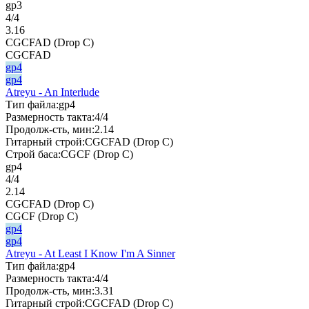
gp3
4/4
3.16
CGCFAD (Drop C)
CGCFAD
gp4
gp4
Atreyu - An Interlude
Тип файла:
gp4
Размерность такта:
4/4
Продолж-сть, мин:
2.14
Гитарный строй:
CGCFAD (Drop C)
Строй баса:
CGCF (Drop C)
gp4
4/4
2.14
CGCFAD (Drop C)
CGCF (Drop C)
gp4
gp4
Atreyu - At Least I Know I'm A Sinner
Тип файла:
gp4
Размерность такта:
4/4
Продолж-сть, мин:
3.31
Гитарный строй:
CGCFAD (Drop C)