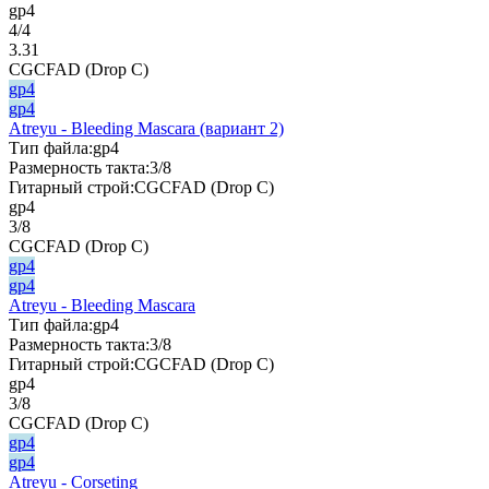
gp4
4/4
3.31
CGCFAD (Drop C)
gp4
gp4
Atreyu - Bleeding Mascara (вариант 2)
Тип файла:
gp4
Размерность такта:
3/8
Гитарный строй:
CGCFAD (Drop C)
gp4
3/8
CGCFAD (Drop C)
gp4
gp4
Atreyu - Bleeding Mascara
Тип файла:
gp4
Размерность такта:
3/8
Гитарный строй:
CGCFAD (Drop C)
gp4
3/8
CGCFAD (Drop C)
gp4
gp4
Atreyu - Corseting