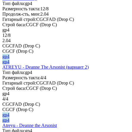
Тип файла:
gp4
Размерность такта:
12/8
Продолж-сть, мин:
2.04
Гитарный строй:
CGCFAD (Drop C)
Строй баса:
CGCF (Drop C)
gp4
12/8
2.04
CGCFAD (Drop C)
CGCF (Drop C)
gp4
gp4
ATREYU - Deanne The Arsonist (вариант 2)
Тип файла:
gp4
Размерность такта:
4/4
Гитарный строй:
CGCFAD (Drop C)
Строй баса:
CGCF (Drop C)
gp4
4/4
CGCFAD (Drop C)
CGCF (Drop C)
gp4
gp4
Atreyu - Deanne the Arsonist
Тип файла:
gp4