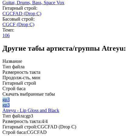
Guitar,
Drums,
Bass,
Space Vox
Гитарный строй:
CGCFAD (Drop C)
Басовый строй:
CGCF (Drop C)
Темп:
106
Другие табы артиста/группы Atreyu:
Название
Тип файла
Размерность такта
Продолж-сть, мин
Гитарный строй
Строй баса
Скачать выбранные табы
gp3
gp3
Atreyu - Lip Gloss and Black
Тип файла:
gp3
Размерность такта:
4/4
Гитарный строй:
CGCFAD (Drop C)
Строй баса:
CGCFAD