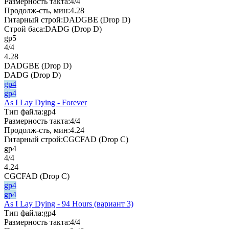
Размерность такта:
4/4
Продолж-сть, мин:
4.28
Гитарный строй:
DADGBE (Drop D)
Строй баса:
DADG (Drop D)
gp5
4/4
4.28
DADGBE (Drop D)
DADG (Drop D)
gp4
gp4
As I Lay Dying - Forever
Тип файла:
gp4
Размерность такта:
4/4
Продолж-сть, мин:
4.24
Гитарный строй:
CGCFAD (Drop C)
gp4
4/4
4.24
CGCFAD (Drop C)
gp4
gp4
As I Lay Dying - 94 Hours (вариант 3)
Тип файла:
gp4
Размерность такта:
4/4