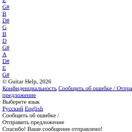
E
G#
B
D#
G
B
D
G#
A
D#
E
G#
© Guitar Help, 2026
Конфиденциальность
Сообщить об ошибке / Отпр
предложение
Выберете язык
Русский
English
Сообщить об ошибке /
Отправить предложение
Спасибо! Ваше сообщение отправлено!