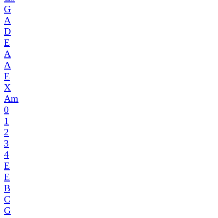
G
A
D
E
A
A
E
X
Am
0
1
2
3
4
E
E
B
C
G