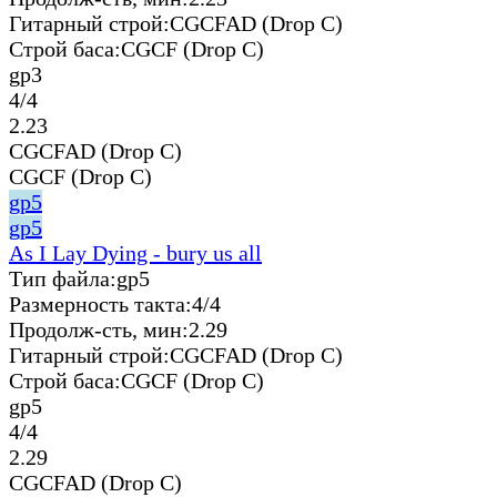
Гитарный строй:
CGCFAD (Drop C)
Строй баса:
CGCF (Drop C)
gp3
4/4
2.23
CGCFAD (Drop C)
CGCF (Drop C)
gp5
gp5
As I Lay Dying - bury us all
Тип файла:
gp5
Размерность такта:
4/4
Продолж-сть, мин:
2.29
Гитарный строй:
CGCFAD (Drop C)
Строй баса:
CGCF (Drop C)
gp5
4/4
2.29
CGCFAD (Drop C)