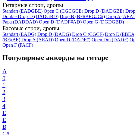
Гитарные строи, дропы
Standart (EADGBE)
Open C (CGCGCE)
Drop D (DADGBE)
Dro
Double Drop-D (DADGBD)
Drop B (BF#BEG#C#)
Drop A (AEA
Papa (DADDAD)
Open D (DADF#AD)
Open G (DGDGBD)
Басовые строи, дропы
Standart (EADG)
Drop D (DADG)
Drop C (CGCF)
Drop E (EBEA
(BF#BE)
Drop A (AEAD)
Open D (DADF#)
Open Dm (DADF)
Op
Open F (FACF)
Популярные аккорды на гитаре
A
0
1
2
3
4
E
E
B
C#