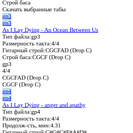
Строй баса
Скачать выбранные табы
gp3
gp3
As I Lay Dying - An Ocean Between Us
Тип файла:
gp3
Размерность такта:
4/4
Гитарный строй:
CGCFAD (Drop C)
Строй баса:
CGCF (Drop C)
gp3
4/4
CGCFAD (Drop C)
CGCF (Drop C)
gp4
gp4
As I Lay Dying - anger and apathy
Тип файла:
gp4
Размерность такта:
4/4
Продолж-сть, мин:
4.31
Гитарный строй:
C#G#C#F#A#D#