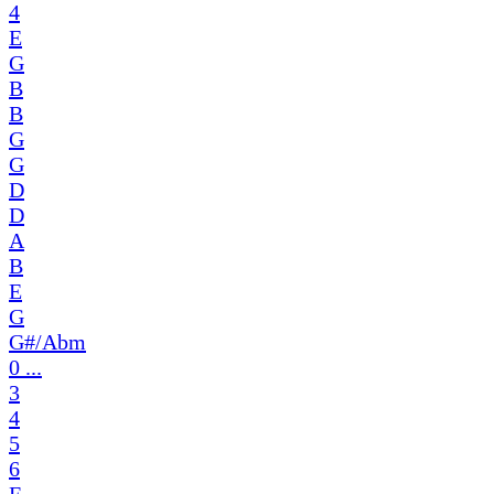
4
E
G
B
B
G
G
D
D
A
B
E
G
G#/Abm
0 ...
3
4
5
6