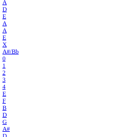
A
D
E
A
A
E
X
A#/Bb
0
1
2
3
4
E
F
B
D
G
A#
D