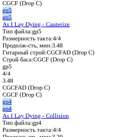
CGCF (Drop C)
gp5
gp5
As I Lay Dying - Cauterize
Тип файла:
gp5
Размерность такта:
4/4
Продолж-сть, мин:
3.48
Гитарный строй:
CGCFAD (Drop C)
Строй баса:
CGCF (Drop C)
gp5
4/4
3.48
CGCFAD (Drop C)
CGCF (Drop C)
gp4
gp4
As I Lay Dying - Collision
Тип файла:
gp4
Размерность такта:
4/4
Продолж-сть, мин:
3.20