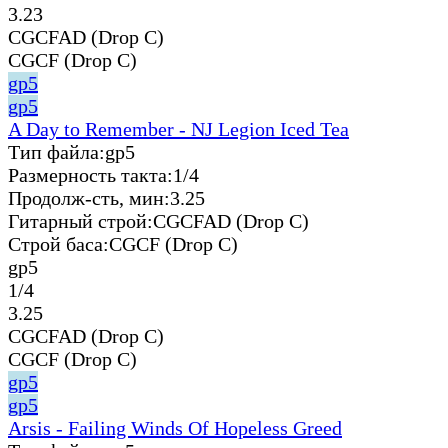
3.23
CGCFAD (Drop C)
CGCF (Drop C)
gp5
gp5
A Day to Remember - NJ Legion Iced Tea
Тип файла:
gp5
Размерность такта:
1/4
Продолж-сть, мин:
3.25
Гитарный строй:
CGCFAD (Drop C)
Строй баса:
CGCF (Drop C)
gp5
1/4
3.25
CGCFAD (Drop C)
CGCF (Drop C)
gp5
gp5
Arsis - Failing Winds Of Hopeless Greed