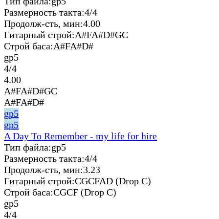
Тип файла:
gp5
Размерность такта:
4/4
Продолж-сть, мин:
4.00
Гитарный строй:
A#FA#D#GC
Строй баса:
A#FA#D#
gp5
4/4
4.00
A#FA#D#GC
A#FA#D#
gp5
gp5
A Day To Remember - my life for hire
Тип файла:
gp5
Размерность такта:
4/4
Продолж-сть, мин:
3.23
Гитарный строй:
CGCFAD (Drop C)
Строй баса:
CGCF (Drop C)
gp5
4/4