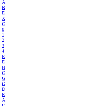
A
B
E
X
C
0
1
2
3
4
E
E
B
C
G
G
D
E
A
C