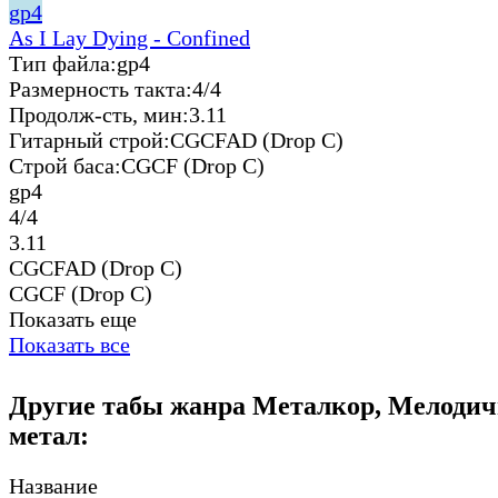
gp4
As I Lay Dying - Confined
Тип файла:
gp4
Размерность такта:
4/4
Продолж-сть, мин:
3.11
Гитарный строй:
CGCFAD (Drop C)
Строй баса:
CGCF (Drop C)
gp4
4/4
3.11
CGCFAD (Drop C)
CGCF (Drop C)
Показать еще
Показать все
Другие табы жанра Металкор, Мелодич
метал:
Название