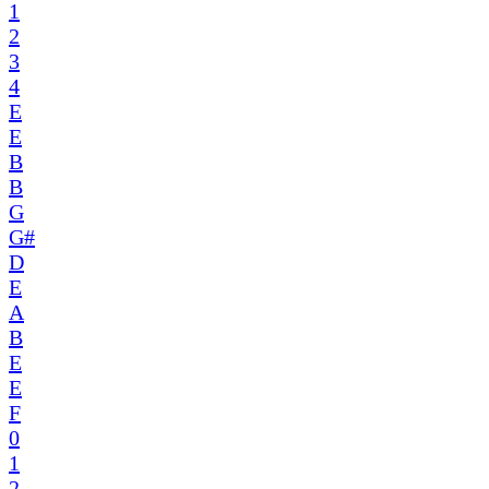
1
2
3
4
E
E
B
B
G
G#
D
E
A
B
E
E
F
0
1
2