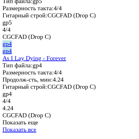
Тип файла:
gp5
Размерность такта:
4/4
Гитарный строй:
CGCFAD (Drop C)
gp5
4/4
CGCFAD (Drop C)
gp4
gp4
As I Lay Dying - Forever
Тип файла:
gp4
Размерность такта:
4/4
Продолж-сть, мин:
4.24
Гитарный строй:
CGCFAD (Drop C)
gp4
4/4
4.24
CGCFAD (Drop C)
Показать еще
Показать все