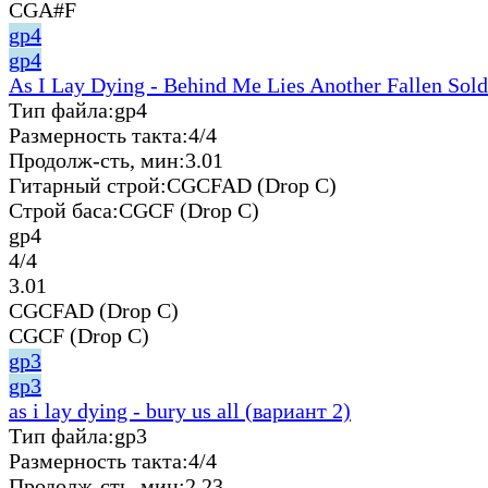
CGA#F
gp4
gp4
As I Lay Dying - Behind Me Lies Another Fallen Sold
Тип файла:
gp4
Размерность такта:
4/4
Продолж-сть, мин:
3.01
Гитарный строй:
CGCFAD (Drop C)
Строй баса:
CGCF (Drop C)
gp4
4/4
3.01
CGCFAD (Drop C)
CGCF (Drop C)
gp3
gp3
as i lay dying - bury us all (вариант 2)
Тип файла:
gp3
Размерность такта:
4/4
Продолж-сть, мин:
2.23