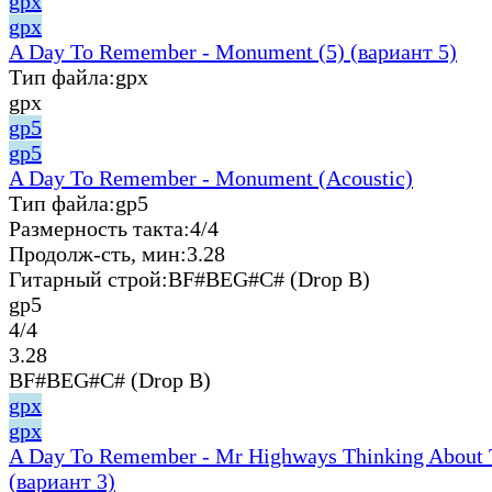
gpx
gpx
A Day To Remember - Monument (5) (вариант 5)
Тип файла:
gpx
gpx
gp5
gp5
A Day To Remember - Monument (Acoustic)
Тип файла:
gp5
Размерность такта:
4/4
Продолж-сть, мин:
3.28
Гитарный строй:
BF#BEG#C# (Drop B)
gp5
4/4
3.28
BF#BEG#C# (Drop B)
gpx
gpx
A Day To Remember - Mr Highways Thinking About 
(вариант 3)