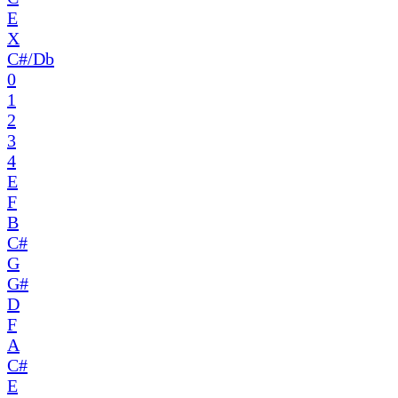
E
X
C#/Db
0
1
2
3
4
E
F
B
C#
G
G#
D
F
A
C#
E