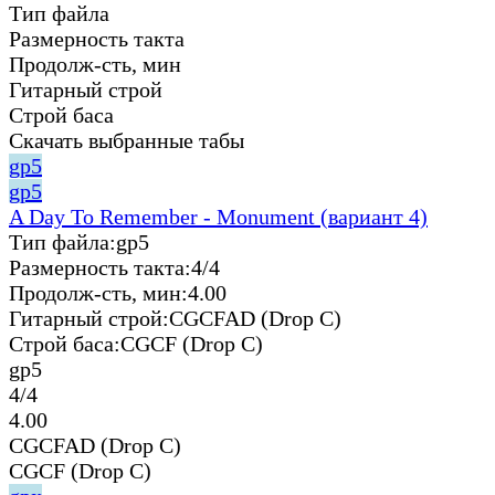
Тип файла
Размерность такта
Продолж-сть, мин
Гитарный строй
Строй баса
Скачать выбранные табы
gp5
gp5
A Day To Remember - Monument (вариант 4)
Тип файла:
gp5
Размерность такта:
4/4
Продолж-сть, мин:
4.00
Гитарный строй:
CGCFAD (Drop C)
Строй баса:
CGCF (Drop C)
gp5
4/4
4.00
CGCFAD (Drop C)
CGCF (Drop C)