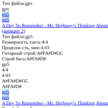
Тип файла:
gpx
gpx
gp5
gp5
A Day To Remember - Mr. Highway's Thinking About
(вариант 2)
Тип файла:
gp5
Размерность такта:
4/4
Продолж-сть, мин:
4.03
Гитарный строй:
A#FA#D#GC
Строй баса:
A#FA#D#
gp5
4/4
4.03
A#FA#D#GC
A#FA#D#
gp5
gp5
A Day To Remember - Mr. Highway's Thinking About