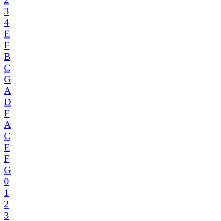
3
4
E
F
B
C
G
A
D
F
A
C
E
F
G
0
1
2
3