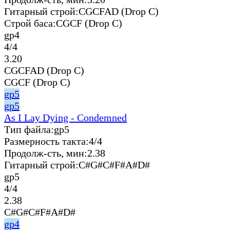
Гитарный строй:
CGCFAD (Drop C)
Строй баса:
CGCF (Drop C)
gp4
4/4
3.20
CGCFAD (Drop C)
CGCF (Drop C)
gp5
gp5
As I Lay Dying - Condemned
Тип файла:
gp5
Размерность такта:
4/4
Продолж-сть, мин:
2.38
Гитарный строй:
C#G#C#F#A#D#
gp5
4/4
2.38
C#G#C#F#A#D#
gp4