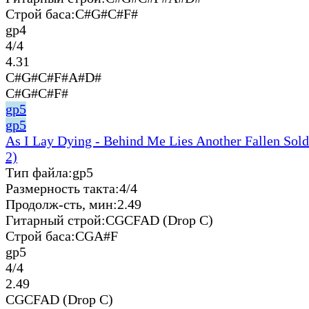
Строй баса:
C#G#C#F#
gp4
4/4
4.31
C#G#C#F#A#D#
C#G#C#F#
gp5
gp5
As I Lay Dying - Behind Me Lies Another Fallen Sold
2)
Тип файла:
gp5
Размерность такта:
4/4
Продолж-сть, мин:
2.49
Гитарный строй:
CGCFAD (Drop C)
Строй баса:
CGA#F
gp5
4/4
2.49
CGCFAD (Drop C)