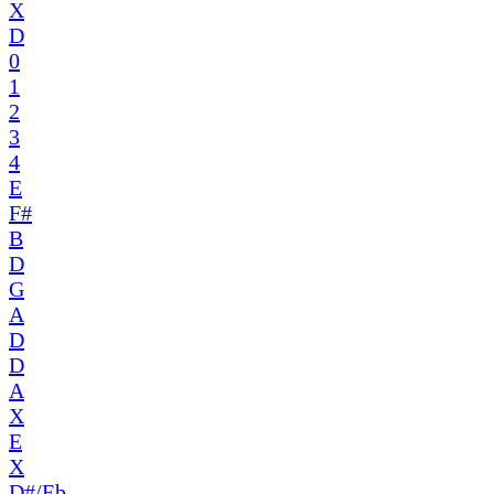
X
D
0
1
2
3
4
E
F#
B
D
G
A
D
D
A
X
E
X
D#/Eb