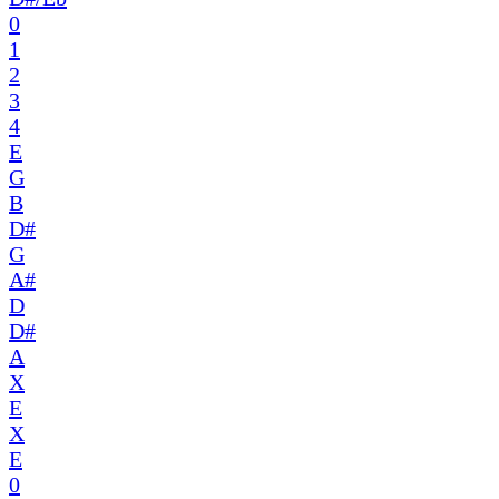
0
1
2
3
4
E
G
B
D#
G
A#
D
D#
A
X
E
X
E
0