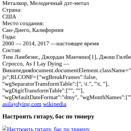
Металкор, Мелодичный дэт-метал
Страна:
США
Место создания:
Сан-Диего, Калифорния
Годы:
2000 — 2014, 2017 —настоящее время
Состав:
Тим Ламбезис, Джордан Манчино[1], Джош Гилбе
Сгроссо, As I Lay Dying —
Википедияdocument.documentElement.className="c
js";RLCONF={"wgBreakFrames":false,
"wgSeparatorTransformTable":[", \t.", "\t, "],
"wgDigitTransformTable":["", ""],
"wgDefaultDateFormat":"dmy", "wgMonthNames":["",
asilaydying.com
wikipedia
Настроить гитару, бас по тюнеру