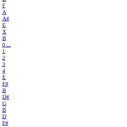
F
A
A#
E
X
B
0 ...
1
2
3
4
E
F#
B
D#
G
B
D
F#