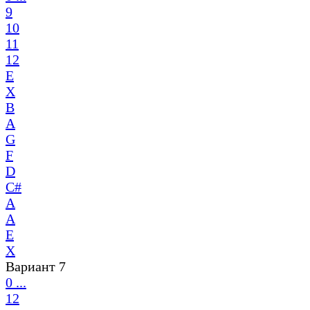
9
10
11
12
E
X
B
A
G
F
D
C#
A
A
E
X
Вариант 7
0 ...
12