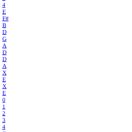
4
E
F#
B
D
G
A
D
D
A
X
E
X
E
0
1
2
3
4