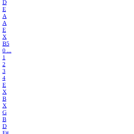
D
E
A
A
E
X
B5
0 ...
1
2
3
4
E
X
B
X
G
B
D
F#