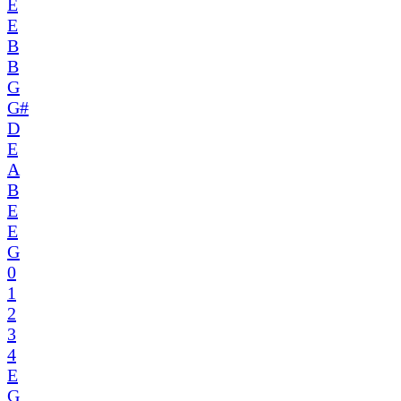
E
E
B
B
G
G#
D
E
A
B
E
E
G
0
1
2
3
4
E
G