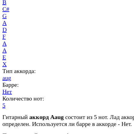
B
C#
G
A
D
F
A
A
E
X
Тип аккорда:
aug
Барре:
Нет
Количество нот:
5
Гитарный
аккорд Aaug
состоит из 5 нот. Лад акко
определен. Используется ли барре в аккорде - Нет.