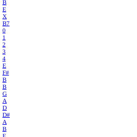
B
E
X
B7
0
1
2
3
4
E
F#
B
B
G
A
D
D#
A
B
E