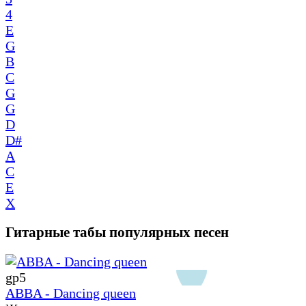
4
E
G
B
C
G
G
D
D#
A
C
E
X
Гитарные табы популярных песен
gp5
ABBA - Dancing queen