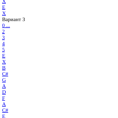
X
E
X
Вариант 3
0 ...
2
3
4
5
E
X
B
C#
G
A
D
F
A
C#
E