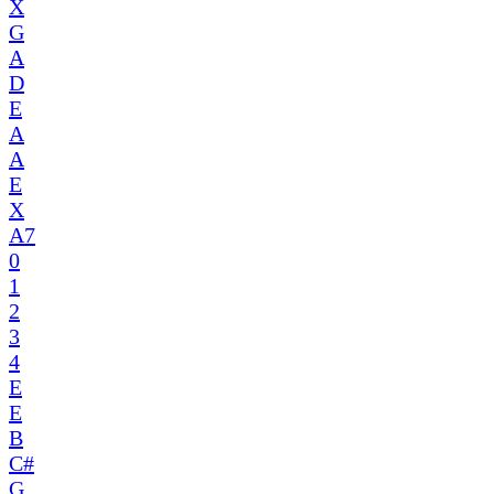
X
G
A
D
E
A
A
E
X
A7
0
1
2
3
4
E
E
B
C#
G