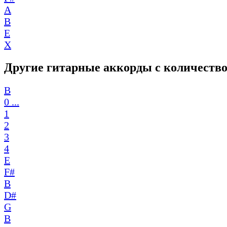
A
B
E
X
Другие гитарные аккорды с количество
B
0 ...
1
2
3
4
E
F#
B
D#
G
B