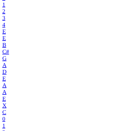
1
2
3
4
E
E
B
C#
G
A
D
E
A
A
E
X
C
0
1