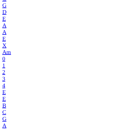
G
D
E
A
A
E
X
Am
0
1
2
3
4
E
E
B
C
G
A