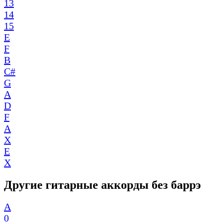
13
14
15
E
F
B
C#
G
A
D
F
A
X
E
X
Другие гитарные аккорды без баррэ
A
0