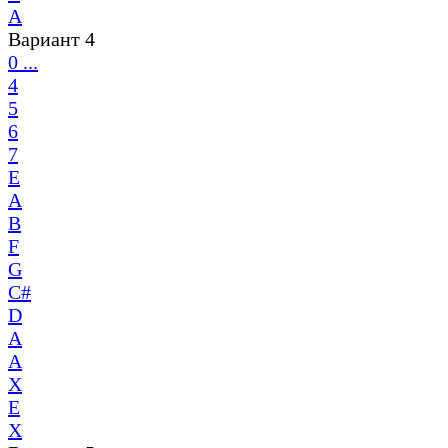
A
Вариант 4
0 ...
4
5
6
7
E
A
B
F
G
C#
D
A
A
X
E
X