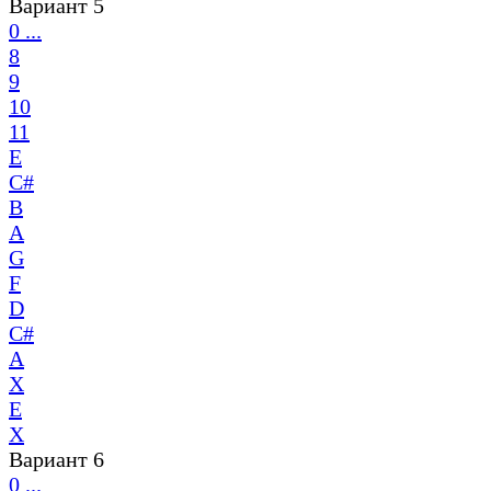
Вариант 5
0 ...
8
9
10
11
E
C#
B
A
G
F
D
C#
A
X
E
X
Вариант 6
0 ...