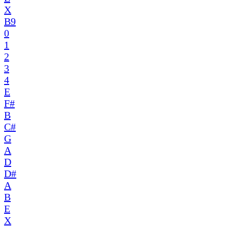
X
B9
0
1
2
3
4
E
F#
B
C#
G
A
D
D#
A
B
E
X