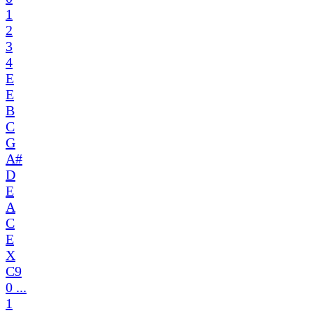
1
2
3
4
E
E
B
C
G
A#
D
E
A
C
E
X
C9
0 ...
1