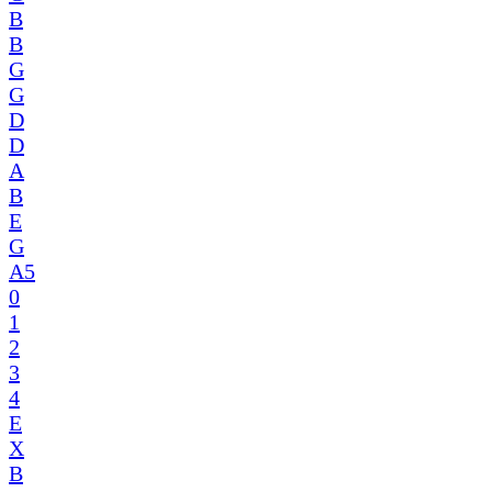
B
B
G
G
D
D
A
B
E
G
A5
0
1
2
3
4
E
X
B