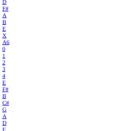
D
F#
A
B
E
X
A6
0
1
2
3
4
E
F#
B
C#
G
A
D
E