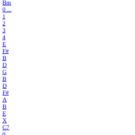
Bm
0 ...
1
2
3
4
E
F#
B
D
G
B
D
F#
A
B
E
X
C7
0