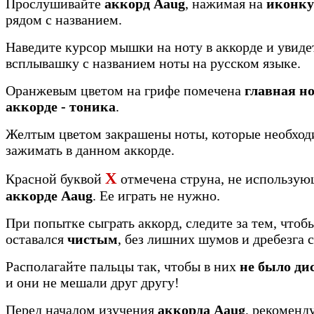
Прослушивайте
аккорд Aaug
, нажимая на
иконку
рядом с названием.
Наведите курсор мышки на ноту в аккорде и увиде
всплывашку с названием ноты на русском языке.
Оранжевым цветом на грифе помечена
главная но
аккорде - тоника
.
Желтым цветом закрашены ноты, которые необхо
зажимать в данном аккорде.
X
Красной буквой
отмечена струна, не использую
аккорде Aaug
. Ее играть не нужно.
При попытке сыграть аккорд, следите за тем, чтоб
оставался
чистым
, без лишних шумов и дребезга 
Располагайте пальцы так, чтобы в них
не было ди
и они не мешали друг другу!
Перед началом изучения
аккорда Aaug
, рекоменд