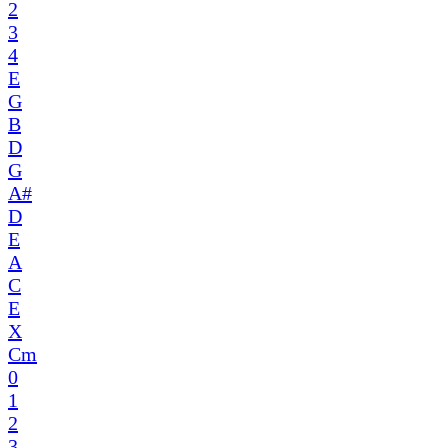
2
3
4
E
G
B
D
G
A#
D
E
A
C
E
X
Cm
0
1
2
3