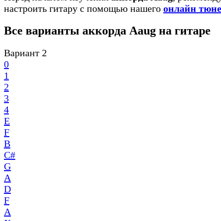
настроить гитару с помощью нашего
онлайн тюн
Все варианты аккорда Aaug на гитаре
Вариант 2
0
1
2
3
4
E
F
B
C#
G
A
D
F
A