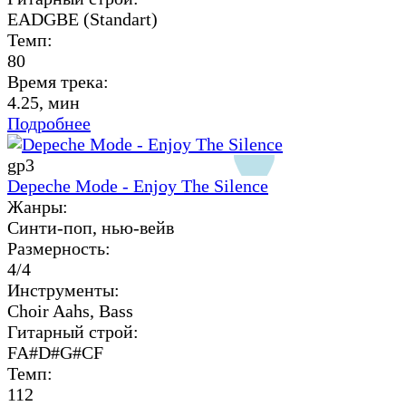
EADGBE (Standart)
Темп:
80
Время трека:
4.25, мин
Подробнее
gp3
Depeche Mode - Enjoy The Silence
Жанры:
Синти-поп, нью-вейв
Размерность:
4/4
Инструменты:
Choir Aahs, Bass
Гитарный строй:
FA#D#G#CF
Темп:
112