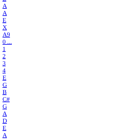
A
A
E
X
A9
0 ...
1
2
3
4
E
G
B
C#
G
A
D
E
A