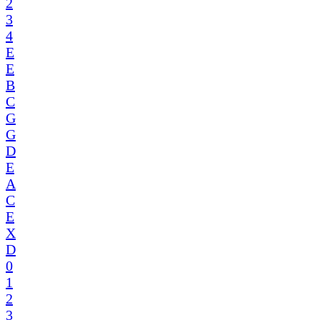
2
3
4
E
E
B
C
G
G
D
E
A
C
E
X
D
0
1
2
3