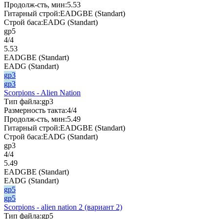
Продолж-сть, мин:
5.53
Гитарный строй:
EADGBE (Standart)
Строй баса:
EADG (Standart)
gp5
4/4
5.53
EADGBE (Standart)
EADG (Standart)
gp3
gp3
Scorpions - Alien Nation
Тип файла:
gp3
Размерность такта:
4/4
Продолж-сть, мин:
5.49
Гитарный строй:
EADGBE (Standart)
Строй баса:
EADG (Standart)
gp3
4/4
5.49
EADGBE (Standart)
EADG (Standart)
gp5
gp5
Scorpions - alien nation 2 (вариант 2)
Тип файла:
gp5