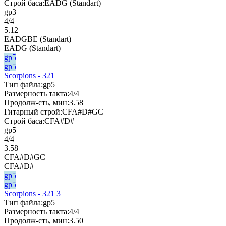
Строй баса:
EADG (Standart)
gp3
4/4
5.12
EADGBE (Standart)
EADG (Standart)
gp5
gp5
Scorpions - 321
Тип файла:
gp5
Размерность такта:
4/4
Продолж-сть, мин:
3.58
Гитарный строй:
CFA#D#GC
Строй баса:
CFA#D#
gp5
4/4
3.58
CFA#D#GC
CFA#D#
gp5
gp5
Scorpions - 321 3
Тип файла:
gp5
Размерность такта:
4/4
Продолж-сть, мин:
3.50