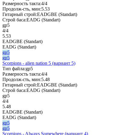
Размерность такта:
4/4
Продолж-сть, мин:
5.53
Гитарный строй:
EADGBE (Standart)
Строй баса:
EADG (Standart)
gp5
4/4
5.53
EADGBE (Standart)
EADG (Standart)
gp5
gp5
Scorpions - alien nation 5 (вариант 5)
Тип файла:
gp5
Размерность такта:
4/4
Продолж-сть, мин:
5.48
Гитарный строй:
EADGBE (Standart)
Строй баса:
EADG (Standart)
gp5
4/4
5.48
EADGBE (Standart)
EADG (Standart)
gp5
gp5
Scorpions - Always Somewhere (вариант 4)