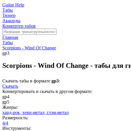
Guitar Help
Табы
Тюнер
Аккорды
Конвертер табов
Главная
Табы
Scorpions - Wind Of Change
gp3
Scorpions - Wind Of Change - табы для 
Скачать табы в формате
gp3
:
Скачать
Конвертировать и скачать в другом формате:
gp4
gp5
Жанры:
хард-рок,
хеви-метал,
глэм-метал
Размерность:
4/4
Инструменты: