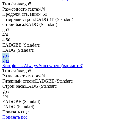
Тип файла:
gp5
Размерность такта:
4/4
Продолж-сть, мин:
4.50
Гитарный строй:
EADGBE (Standart)
Строй баса:
EADG (Standart)
gp5
4/4
4.50
EADGBE (Standart)
EADG (Standart)
gp5
gp5
Scorpions - Always Somewhere (вариант 3)
Тип файла:
gp5
Размерность такта:
4/4
Гитарный строй:
EADGBE (Standart)
Строй баса:
EADG (Standart)
gp5
4/4
EADGBE (Standart)
EADG (Standart)
Показать еще
Показать все