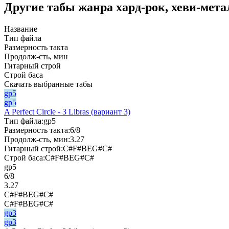
Другие табы жанра хард-рок, хеви-метал
Название
Тип файла
Размерность такта
Продолж-сть, мин
Гитарный строй
Строй баса
Скачать выбранные табы
gp5
gp5
A Perfect Circle - 3 Libras (вариант 3)
Тип файла:
gp5
Размерность такта:
6/8
Продолж-сть, мин:
3.27
Гитарный строй:
C#F#BEG#C#
Строй баса:
C#F#BEG#C#
gp5
6/8
3.27
C#F#BEG#C#
C#F#BEG#C#
gp3
gp3