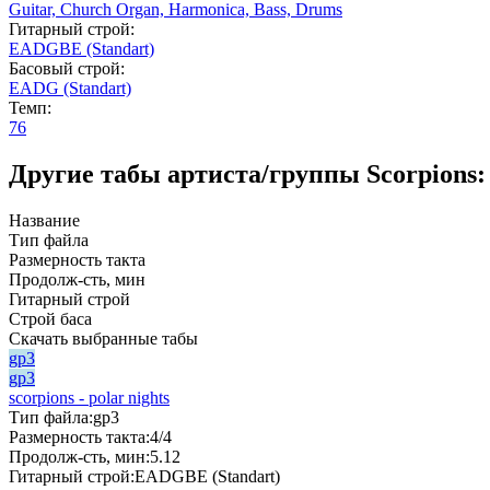
Guitar,
Church Organ,
Harmonica,
Bass,
Drums
Гитарный строй:
EADGBE (Standart)
Басовый строй:
EADG (Standart)
Темп:
76
Другие табы артиста/группы Scorpions:
Название
Тип файла
Размерность такта
Продолж-сть, мин
Гитарный строй
Строй баса
Скачать выбранные табы
gp3
gp3
scorpions - polar nights
Тип файла:
gp3
Размерность такта:
4/4
Продолж-сть, мин:
5.12
Гитарный строй:
EADGBE (Standart)