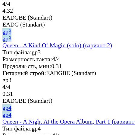
4/4
4.32
EADGBE (Standart)
EADG (Standart)
gp3
gp3
Queen - A Kind Of Magic (solo) (вариант 2)
Тип файла:
gp3
Размерность такта:
4/4
Продолж-сть, мин:
0.31
Гитарный строй:
EADGBE (Standart)
gp3
4/4
0.31
EADGBE (Standart)
gp4
gp4
Queen - A Night At the Opera Album, Part 1 (вариант
Тип файла:
gp4