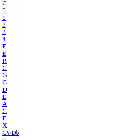
C
0
1
2
3
4
E
E
B
C
G
G
D
E
A
C
E
X
C#/Db
0