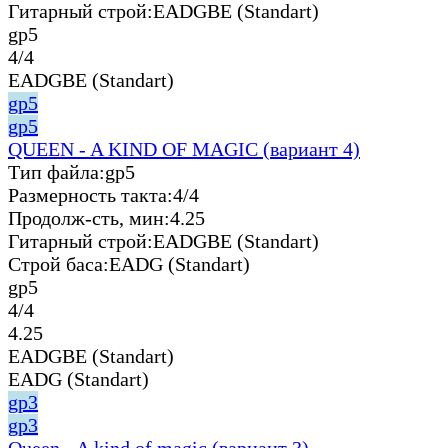
Гитарный строй:
EADGBE (Standart)
gp5
4/4
EADGBE (Standart)
gp5
gp5
QUEEN - A KIND OF MAGIC (вариант 4)
Тип файла:
gp5
Размерность такта:
4/4
Продолж-сть, мин:
4.25
Гитарный строй:
EADGBE (Standart)
Строй баса:
EADG (Standart)
gp5
4/4
4.25
EADGBE (Standart)
EADG (Standart)
gp3
gp3
Queen - A kind of magic (вариант 3)