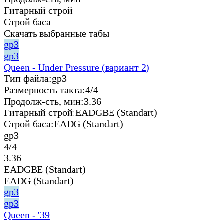
Гитарный строй
Строй баса
Скачать выбранные табы
gp3
gp3
Queen - Under Pressure (вариант 2)
Тип файла:
gp3
Размерность такта:
4/4
Продолж-сть, мин:
3.36
Гитарный строй:
EADGBE (Standart)
Строй баса:
EADG (Standart)
gp3
4/4
3.36
EADGBE (Standart)
EADG (Standart)
gp3
gp3
Queen - '39