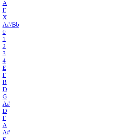
A
E
X
A#/Bb
0
1
2
3
4
E
F
B
D
G
A#
D
F
A
A#
E