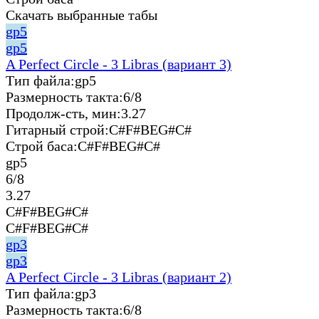
Скачать выбранные табы
gp5
gp5
A Perfect Circle - 3 Libras (вариант 3)
Тип файла:
gp5
Размерность такта:
6/8
Продолж-сть, мин:
3.27
Гитарный строй:
C#F#BEG#C#
Строй баса:
C#F#BEG#C#
gp5
6/8
3.27
C#F#BEG#C#
C#F#BEG#C#
gp3
gp3
A Perfect Circle - 3 Libras (вариант 2)
Тип файла:
gp3
Размерность такта:
6/8