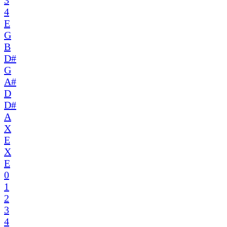
3
4
E
G
B
D#
G
A#
D
D#
A
X
E
X
E
0
1
2
3
4