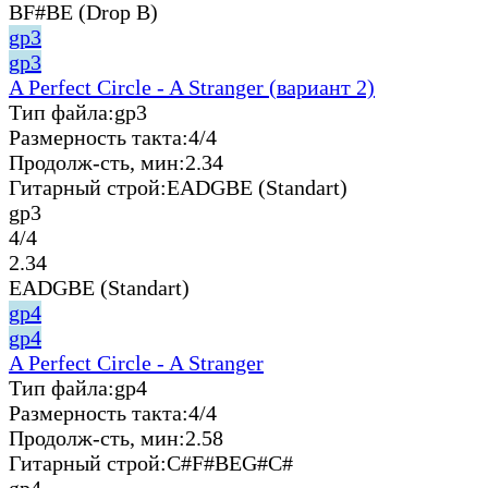
BF#BE (Drop B)
gp3
gp3
A Perfect Circle - A Stranger (вариант 2)
Тип файла:
gp3
Размерность такта:
4/4
Продолж-сть, мин:
2.34
Гитарный строй:
EADGBE (Standart)
gp3
4/4
2.34
EADGBE (Standart)
gp4
gp4
A Perfect Circle - A Stranger
Тип файла:
gp4
Размерность такта:
4/4
Продолж-сть, мин:
2.58
Гитарный строй:
C#F#BEG#C#
gp4