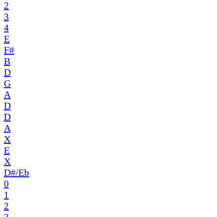
2
3
4
E
F#
B
D
G
A
D
D
A
X
E
X
D#/Eb
0
1
2