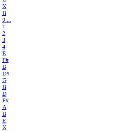
X
B
0 ...
1
2
3
4
E
F#
B
D#
G
B
D
F#
A
B
E
X