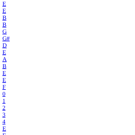
E
E
B
B
G
G#
D
E
A
B
E
E
F
0
1
2
3
4
E