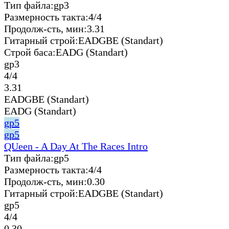
Тип файла:
gp3
Размерность такта:
4/4
Продолж-сть, мин:
3.31
Гитарный строй:
EADGBE (Standart)
Строй баса:
EADG (Standart)
gp3
4/4
3.31
EADGBE (Standart)
EADG (Standart)
gp5
gp5
QUeen - A Day At The Races Intro
Тип файла:
gp5
Размерность такта:
4/4
Продолж-сть, мин:
0.30
Гитарный строй:
EADGBE (Standart)
gp5
4/4
0.30