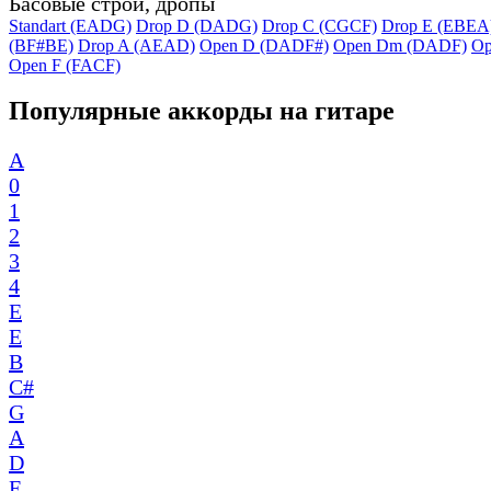
Басовые строи, дропы
Standart (EADG)
Drop D (DADG)
Drop C (CGCF)
Drop E (EBEA
(BF#BE)
Drop A (AEAD)
Open D (DADF#)
Open Dm (DADF)
Op
Open F (FACF)
Популярные аккорды на гитаре
A
0
1
2
3
4
E
E
B
C#
G
A
D
E