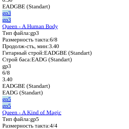
EADGBE (Standart)
gp3
gp3
Queen - A Human Body
Тип файла:
gp3
Размерность такта:
6/8
Продолж-сть, мин:
3.40
Гитарный строй:
EADGBE (Standart)
Строй баса:
EADG (Standart)
gp3
6/8
3.40
EADGBE (Standart)
EADG (Standart)
gp5
gp5
Queen - A Kind of Magic
Тип файла:
gp5
Размерность такта:
4/4