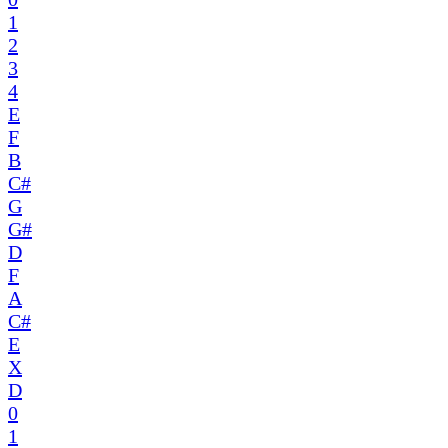
1
2
3
4
E
F
B
C#
G
G#
D
F
A
C#
E
X
D
0
1