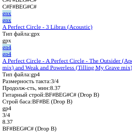
C#F#BEG#C#
gpx
gpx
A Perfect Circle - 3 Libras (Acoustic)
Тип файла:
gpx
gpx
gp4
gp4
A Perfect Circle - A Perfect Circle - The Outsider (A
mix) and Weak and Powerless (Tilling My Grave mix)
Тип файла:
gp4
Размерность такта:
3/4
Продолж-сть, мин:
8.37
Гитарный строй:
BF#BEG#C# (Drop B)
Строй баса:
BF#BE (Drop B)
gp4
3/4
8.37
BF#BEG#C# (Drop B)