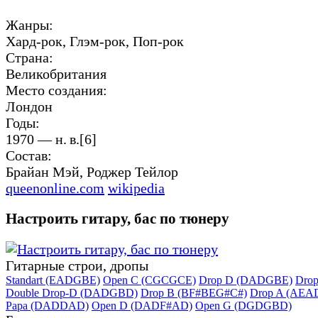
Жанры:
Хард-рок, Глэм-рок, Поп-рок
Страна:
Великобритания
Место создания:
Лондон
Годы:
1970 — н. в.[6]
Состав:
Брайан Мэй, Роджер Тейлор
queenonline.com
wikipedia
Настроить гитару, бас по тюнеру
Гитарные строи, дропы
Standart (EADGBE)
Open C (CGCGCE)
Drop D (DADGBE)
Dro
Double Drop-D (DADGBD)
Drop B (BF#BEG#C#)
Drop A (AEA
Papa (DADDAD)
Open D (DADF#AD)
Open G (DGDGBD)