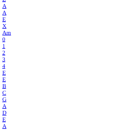
A
A
E
X
Am
0
1
2
3
4
E
E
B
C
G
A
D
E
A