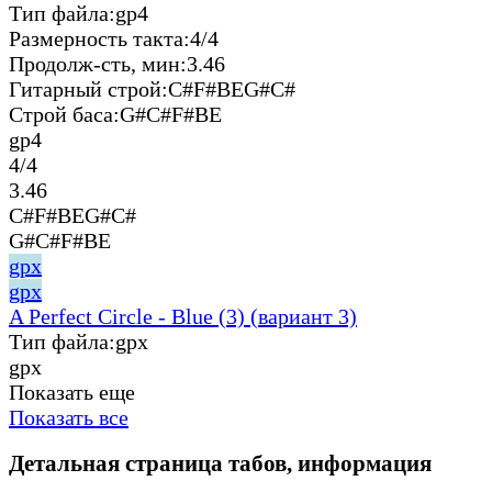
Тип файла:
gp4
Размерность такта:
4/4
Продолж-сть, мин:
3.46
Гитарный строй:
C#F#BEG#C#
Строй баса:
G#C#F#BE
gp4
4/4
3.46
C#F#BEG#C#
G#C#F#BE
gpx
gpx
A Perfect Circle - Blue (3) (вариант 3)
Тип файла:
gpx
gpx
Показать еще
Показать все
Детальная страница табов, информация