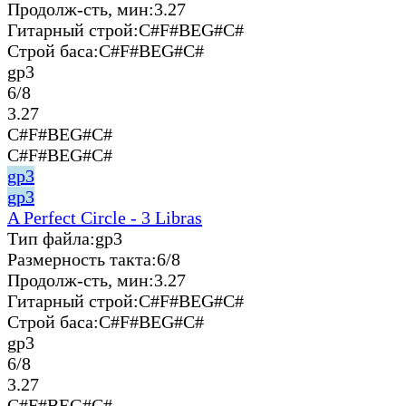
Продолж-сть, мин:
3.27
Гитарный строй:
C#F#BEG#C#
Строй баса:
C#F#BEG#C#
gp3
6/8
3.27
C#F#BEG#C#
C#F#BEG#C#
gp3
gp3
A Perfect Circle - 3 Libras
Тип файла:
gp3
Размерность такта:
6/8
Продолж-сть, мин:
3.27
Гитарный строй:
C#F#BEG#C#
Строй баса:
C#F#BEG#C#
gp3
6/8
3.27
C#F#BEG#C#