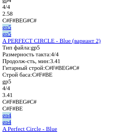
4/4
2.58
C#F#BEG#C#
gp5
gp5
A PERFECT CIRCLE - Blue (вариант 2)
Тип файла:
gp5
Размерность такта:
4/4
Продолж-сть, мин:
3.41
Гитарный строй:
C#F#BEG#C#
Строй баса:
C#F#BE
gp5
4/4
3.41
C#F#BEG#C#
C#F#BE
gp4
gp4
A Perfect Circle - Blue