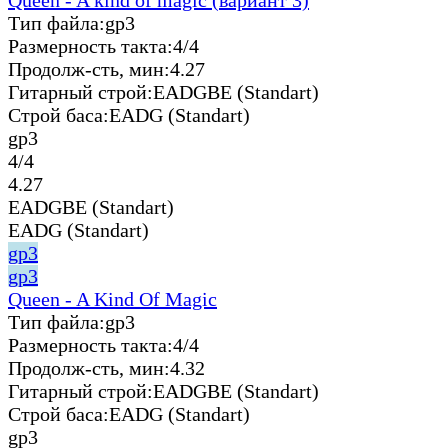
Тип файла:
gp3
Размерность такта:
4/4
Продолж-сть, мин:
4.27
Гитарный строй:
EADGBE (Standart)
Строй баса:
EADG (Standart)
gp3
4/4
4.27
EADGBE (Standart)
EADG (Standart)
gp3
gp3
Queen - A Kind Of Magic
Тип файла:
gp3
Размерность такта:
4/4
Продолж-сть, мин:
4.32
Гитарный строй:
EADGBE (Standart)
Строй баса:
EADG (Standart)
gp3