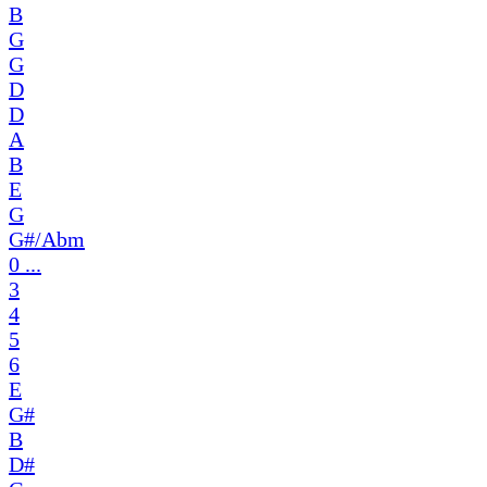
B
G
G
D
D
A
B
E
G
G#/Abm
0 ...
3
4
5
6
E
G#
B
D#