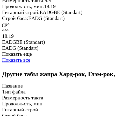
Размерность такта:
4/4
Продолж-сть, мин:
18.19
Гитарный строй:
EADGBE (Standart)
Строй баса:
EADG (Standart)
gp4
4/4
18.19
EADGBE (Standart)
EADG (Standart)
Показать еще
Показать все
Другие табы жанра Хард-рок, Глэм-рок,
Название
Тип файла
Размерность такта
Продолж-сть, мин
Гитарный строй
Строй баса