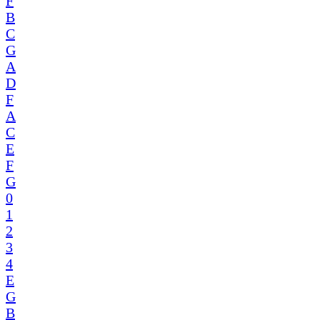
F
B
C
G
A
D
F
A
C
E
F
G
0
1
2
3
4
E
G
B