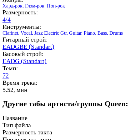
Хард-рок,
Глэм-рок,
Поп-рок
Размерность:
4/4
Инструменты:
Clarinet,
Vocal,
Jazz Electric Gtr,
Guitar,
Piano,
Bass,
Drums
Гитарный строй:
EADGBE (Standart)
Басовый строй:
EADG (Standart)
Темп:
72
Время трека:
5.52, мин
Другие табы артиста/группы Queen:
Название
Тип файла
Размерность такта
Продолж-сть, мин