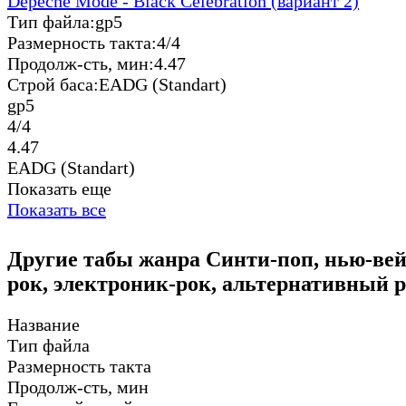
Depeche Mode - Black Celebration (вариант 2)
Тип файла:
gp5
Размерность такта:
4/4
Продолж-сть, мин:
4.47
Строй баса:
EADG (Standart)
gp5
4/4
4.47
EADG (Standart)
Показать еще
Показать все
Другие табы жанра Синти-поп, нью-вейв
рок, электроник-рок, альтернативный р
Название
Тип файла
Размерность такта
Продолж-сть, мин