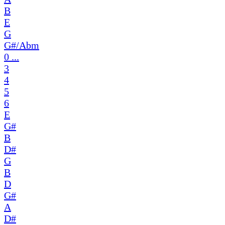
B
E
G
G#/Abm
0 ...
3
4
5
6
E
G#
B
D#
G
B
D
G#
A
D#