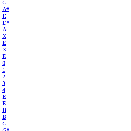
G
A#
D
D#
A
X
E
X
E
0
1
2
3
4
E
E
B
B
G
G#