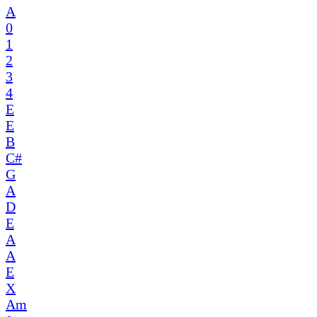
A
0
1
2
3
4
E
E
B
C#
G
A
D
E
A
A
E
X
Am