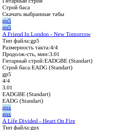
Гитарный строй
Строй баса
Скачать выбранные табы
gp5
gp5
A Friend In London - New Tomorrow
Тип файла:
gp5
Размерность такта:
4/4
Продолж-сть, мин:
3.01
Гитарный строй:
EADGBE (Standart)
Строй баса:
EADG (Standart)
gp5
4/4
3.01
EADGBE (Standart)
EADG (Standart)
gpx
gpx
A Life Divided - Heart On Fire
Тип файла:
gpx