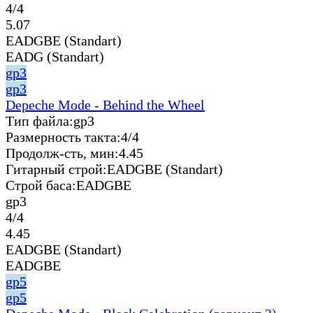
4/4
5.07
EADGBE (Standart)
EADG (Standart)
gp3
gp3
Depeche Mode - Behind the Wheel
Тип файла:
gp3
Размерность такта:
4/4
Продолж-сть, мин:
4.45
Гитарный строй:
EADGBE (Standart)
Строй баса:
EADGBE
gp3
4/4
4.45
EADGBE (Standart)
EADGBE
gp5
gp5