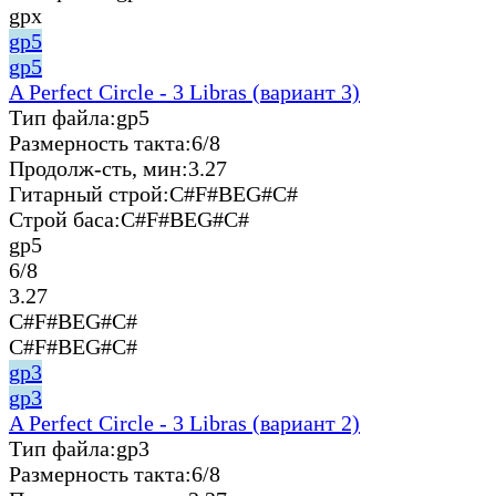
gpx
gp5
gp5
A Perfect Circle - 3 Libras (вариант 3)
Тип файла:
gp5
Размерность такта:
6/8
Продолж-сть, мин:
3.27
Гитарный строй:
C#F#BEG#C#
Строй баса:
C#F#BEG#C#
gp5
6/8
3.27
C#F#BEG#C#
C#F#BEG#C#
gp3
gp3
A Perfect Circle - 3 Libras (вариант 2)
Тип файла:
gp3
Размерность такта:
6/8