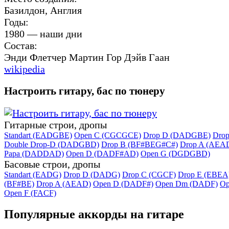
Базилдон, Англия
Годы:
1980 — наши дни
Состав:
Энди Флетчер Мартин Гор Дэйв Гаан
wikipedia
Настроить гитару, бас по тюнеру
Гитарные строи, дропы
Standart (EADGBE)
Open C (CGCGCE)
Drop D (DADGBE)
Dro
Double Drop-D (DADGBD)
Drop B (BF#BEG#C#)
Drop A (AEA
Papa (DADDAD)
Open D (DADF#AD)
Open G (DGDGBD)
Басовые строи, дропы
Standart (EADG)
Drop D (DADG)
Drop C (CGCF)
Drop E (EBEA
(BF#BE)
Drop A (AEAD)
Open D (DADF#)
Open Dm (DADF)
Op
Open F (FACF)
Популярные аккорды на гитаре