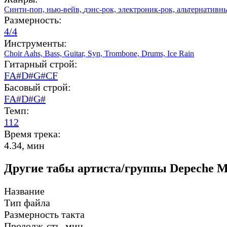
Синти-поп,
нью-вейв,
дэнс-рок,
электроник-рок,
альтернативн
Размерность:
4/4
Инструменты:
Choir Aahs,
Bass,
Guitar,
Syn,
Trombone,
Drums,
Ice Rain
Гитарный строй:
FA#D#G#CF
Басовый строй:
FA#D#G#
Темп:
112
Время трека:
4.34, мин
Другие табы артиста/группы Depeche M
Название
Тип файла
Размерность такта
Продолж-сть, мин