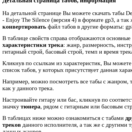
Детальная страница табов, информация
На детальной странице Вы можете скачать табы D
- Enjoy The Silence (версия 4) в формате gp3, а так
конвертировать
файл табов в другие форматы: gp3
В таблице свойств справа отображаются основные
характеристики трека
: жанр, размерность, инст
гитарный строй, басовый строй, темп и время трек
Кликнув по ссылкам из характеристик, Вы можете
список табов, у которых присутствует данная хара
Например, можно посмотреть все табы с жанром, 
как у данного трека.
Настроивайте гитару или бас, кликнув по соотве
значку
тюнера
, рядом с гитарным или басовым ст
В таблицах ниже можно ознакомиться с табами
др
треков
данного исполнителя, а так же с другими 
данных жанров.