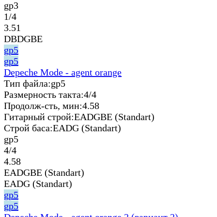
gp3
1/4
3.51
DBDGBE
gp5
gp5
Depeche Mode - agent orange
Тип файла:
gp5
Размерность такта:
4/4
Продолж-сть, мин:
4.58
Гитарный строй:
EADGBE (Standart)
Строй баса:
EADG (Standart)
gp5
4/4
4.58
EADGBE (Standart)
EADG (Standart)
gp5
gp5
Depeche Mode - agent orange 2 (вариант 2)