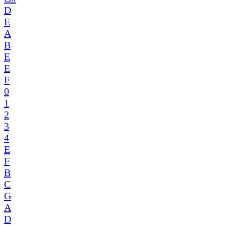
D
E
A
B
E
E
F
0
1
2
3
4
E
F
B
C
G
A
D