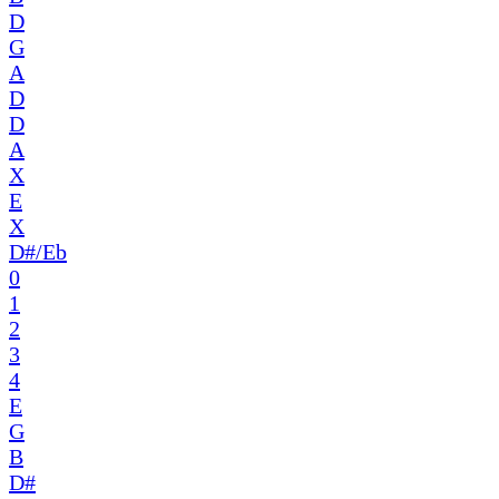
D
G
A
D
D
A
X
E
X
D#/Eb
0
1
2
3
4
E
G
B
D#