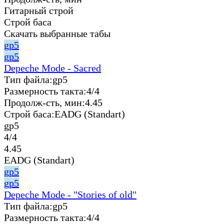
Гитарный строй
Строй баса
Скачать выбранные табы
gp5
gp5
Depeche Mode - Sacred
Тип файла:
gp5
Размерность такта:
4/4
Продолж-сть, мин:
4.45
Строй баса:
EADG (Standart)
gp5
4/4
4.45
EADG (Standart)
gp5
gp5
Depeche Mode - "Stories of old"
Тип файла:
gp5
Размерность такта:
4/4