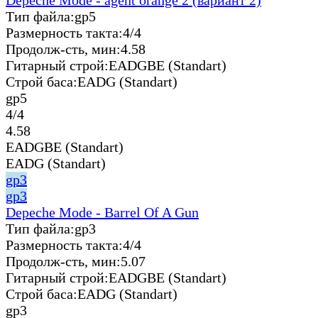
Тип файла:
gp5
Размерность такта:
4/4
Продолж-сть, мин:
4.58
Гитарный строй:
EADGBE (Standart)
Строй баса:
EADG (Standart)
gp5
4/4
4.58
EADGBE (Standart)
EADG (Standart)
gp3
gp3
Depeche Mode - Barrel Of A Gun
Тип файла:
gp3
Размерность такта:
4/4
Продолж-сть, мин:
5.07
Гитарный строй:
EADGBE (Standart)
Строй баса:
EADG (Standart)
gp3