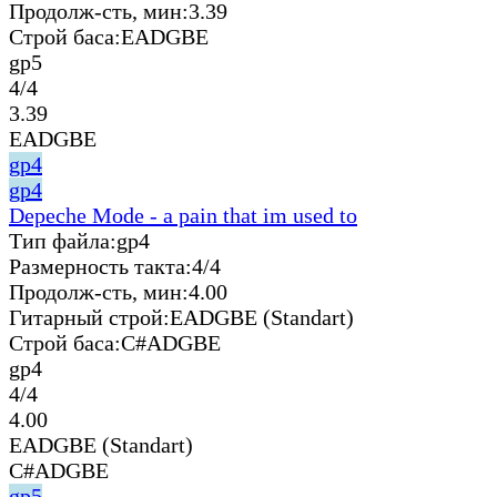
Продолж-сть, мин:
3.39
Строй баса:
EADGBE
gp5
4/4
3.39
EADGBE
gp4
gp4
Depeche Mode - a pain that im used to
Тип файла:
gp4
Размерность такта:
4/4
Продолж-сть, мин:
4.00
Гитарный строй:
EADGBE (Standart)
Строй баса:
C#ADGBE
gp4
4/4
4.00
EADGBE (Standart)
C#ADGBE
gp5