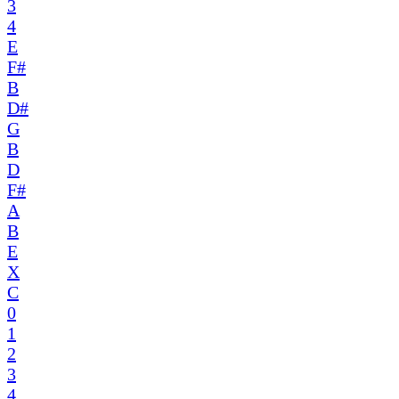
3
4
E
F#
B
D#
G
B
D
F#
A
B
E
X
C
0
1
2
3
4