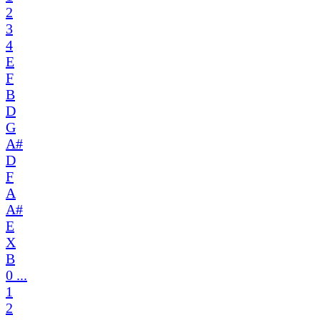
2
3
4
E
F
B
D
G
A#
D
F
A
A#
E
X
B
0 ...
1
2