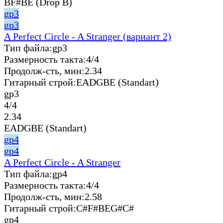
BF#BE (Drop B)
gp3
gp3
A Perfect Circle - A Stranger (вариант 2)
Тип файла:
gp3
Размерность такта:
4/4
Продолж-сть, мин:
2.34
Гитарный строй:
EADGBE (Standart)
gp3
4/4
2.34
EADGBE (Standart)
gp4
gp4
A Perfect Circle - A Stranger
Тип файла:
gp4
Размерность такта:
4/4
Продолж-сть, мин:
2.58
Гитарный строй:
C#F#BEG#C#
gp4