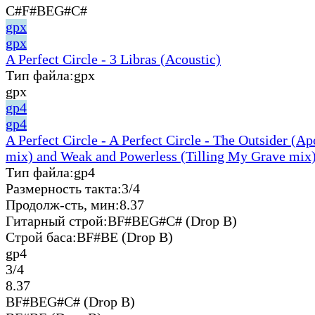
C#F#BEG#C#
gpx
gpx
A Perfect Circle - 3 Libras (Acoustic)
Тип файла:
gpx
gpx
gp4
gp4
A Perfect Circle - A Perfect Circle - The Outsider (A
mix) and Weak and Powerless (Tilling My Grave mix)
Тип файла:
gp4
Размерность такта:
3/4
Продолж-сть, мин:
8.37
Гитарный строй:
BF#BEG#C# (Drop B)
Строй баса:
BF#BE (Drop B)
gp4
3/4
8.37
BF#BEG#C# (Drop B)