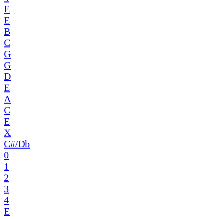
E
E
B
C
G
G
D
E
A
C
E
X
C#/Db
0
1
2
3
4
E