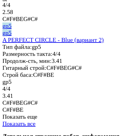
4/4
2.58
C#F#BEG#C#
gp5
gp5
A PERFECT CIRCLE - Blue (вариант 2)
Тип файла:
gp5
Размерность такта:
4/4
Продолж-сть, мин:
3.41
Гитарный строй:
C#F#BEG#C#
Строй баса:
C#F#BE
gp5
4/4
3.41
C#F#BEG#C#
C#F#BE
Показать еще
Показать все