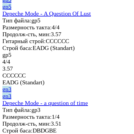
gp5
Depeche Mode - A Question Of Lust
Тип файла:
gp5
Размерность такта:
4/4
Продолж-сть, мин:
3.57
Гитарный строй:
CCCCCC
Строй баса:
EADG (Standart)
gp5
4/4
3.57
CCCCCC
EADG (Standart)
gp3
gp3
Depeche Mode - a question of time
Тип файла:
gp3
Размерность такта:
1/4
Продолж-сть, мин:
3.51
Строй баса:
DBDGBE