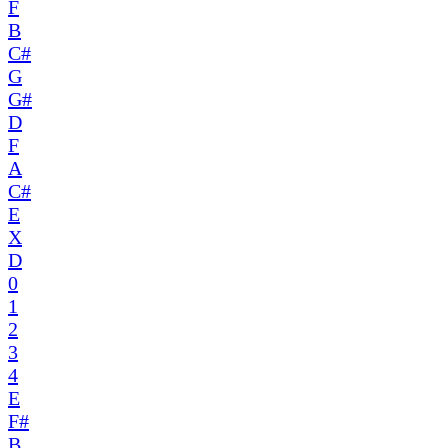
F
B
C#
G
G#
D
F
A
C#
E
X
D
0
1
2
3
4
E
F#
B