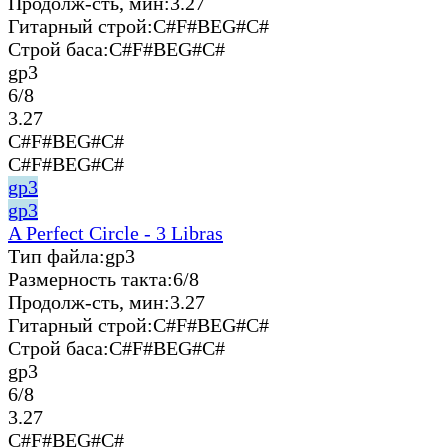
Продолж-сть, мин:
3.27
Гитарный строй:
C#F#BEG#C#
Строй баса:
C#F#BEG#C#
gp3
6/8
3.27
C#F#BEG#C#
C#F#BEG#C#
gp3
gp3
A Perfect Circle - 3 Libras
Тип файла:
gp3
Размерность такта:
6/8
Продолж-сть, мин:
3.27
Гитарный строй:
C#F#BEG#C#
Строй баса:
C#F#BEG#C#
gp3
6/8
3.27
C#F#BEG#C#