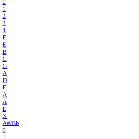
0
1
2
3
4
E
E
B
C
G
A
D
E
A
A
E
X
A#/Bb
0
1