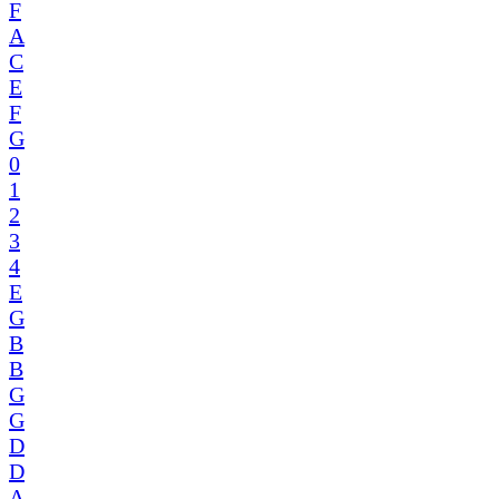
F
A
C
E
F
G
0
1
2
3
4
E
G
B
B
G
G
D
D
A