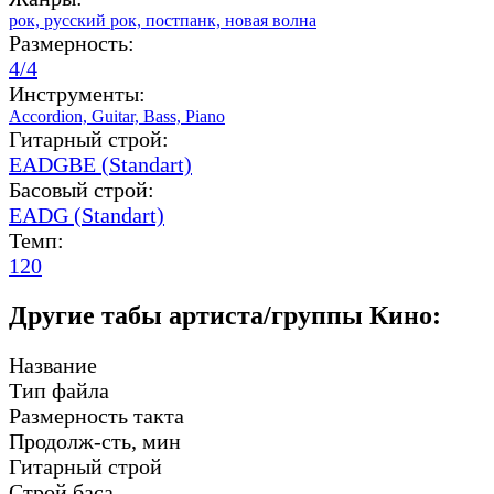
рок,
русский рок,
постпанк,
новая волна
Размерность:
4/4
Инструменты:
Accordion,
Guitar,
Bass,
Piano
Гитарный строй:
EADGBE (Standart)
Басовый строй:
EADG (Standart)
Темп:
120
Другие табы артиста/группы Кино:
Название
Тип файла
Размерность такта
Продолж-сть, мин
Гитарный строй
Строй баса