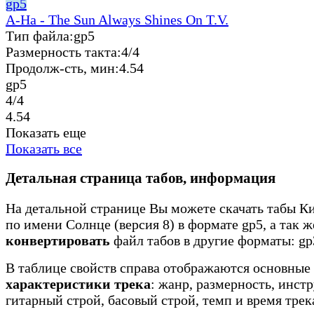
gp5
A-Ha - The Sun Always Shines On T.V.
Тип файла:
gp5
Размерность такта:
4/4
Продолж-сть, мин:
4.54
gp5
4/4
4.54
Показать еще
Показать все
Детальная страница табов, информация
На детальной странице Вы можете скачать табы Ки
по имени Солнце (версия 8) в формате gp5, а так ж
конвертировать
файл табов в другие форматы: gp3
В таблице свойств справа отображаются основные
характеристики трека
: жанр, размерность, инст
гитарный строй, басовый строй, темп и время трек