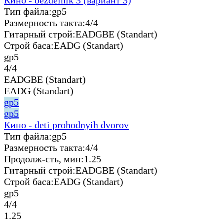
Тип файла:
gp5
Размерность такта:
4/4
Гитарный строй:
EADGBE (Standart)
Строй баса:
EADG (Standart)
gp5
4/4
EADGBE (Standart)
EADG (Standart)
gp5
gp5
Кино - deti prohodnyih dvorov
Тип файла:
gp5
Размерность такта:
4/4
Продолж-сть, мин:
1.25
Гитарный строй:
EADGBE (Standart)
Строй баса:
EADG (Standart)
gp5
4/4
1.25