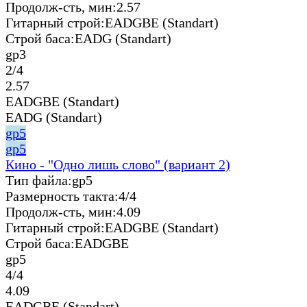
Продолж-сть, мин:
2.57
Гитарный строй:
EADGBE (Standart)
Строй баса:
EADG (Standart)
gp3
2/4
2.57
EADGBE (Standart)
EADG (Standart)
gp5
gp5
Кино - "Одно лишь слово" (вариант 2)
Тип файла:
gp5
Размерность такта:
4/4
Продолж-сть, мин:
4.09
Гитарный строй:
EADGBE (Standart)
Строй баса:
EADGBE
gp5
4/4
4.09
EADGBE (Standart)