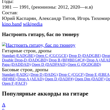
Годы:
1981 — 1991, (реюнионы: 2012, 2020—н.в)
Состав:
Юрий Каспарян, Александр Титов, Игорь Тихомир
kino.band
wikipedia
Настроить гитару, бас по тюнеру
Гитарные строи, дропы
Standart (EADGBE)
Open C (CGCGCE)
Drop D (DADGBE)
Dro
Double Drop-D (DADGBD)
Drop B (BF#BEG#C#)
Drop A (AEA
Papa (DADDAD)
Open D (DADF#AD)
Open G (DGDGBD)
Басовые строи, дропы
Standart (EADG)
Drop D (DADG)
Drop C (CGCF)
Drop E (EBEA
(BF#BE)
Drop A (AEAD)
Open D (DADF#)
Open Dm (DADF)
Op
Open F (FACF)
Популярные аккорды на гитаре
A