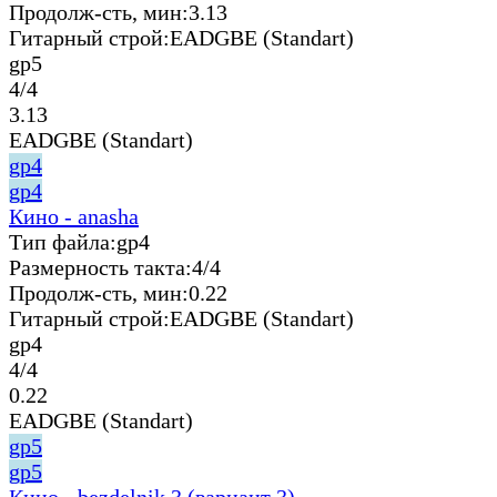
Продолж-сть, мин:
3.13
Гитарный строй:
EADGBE (Standart)
gp5
4/4
3.13
EADGBE (Standart)
gp4
gp4
Кино - anasha
Тип файла:
gp4
Размерность такта:
4/4
Продолж-сть, мин:
0.22
Гитарный строй:
EADGBE (Standart)
gp4
4/4
0.22
EADGBE (Standart)
gp5
gp5
Кино - bezdelnik 3 (вариант 3)