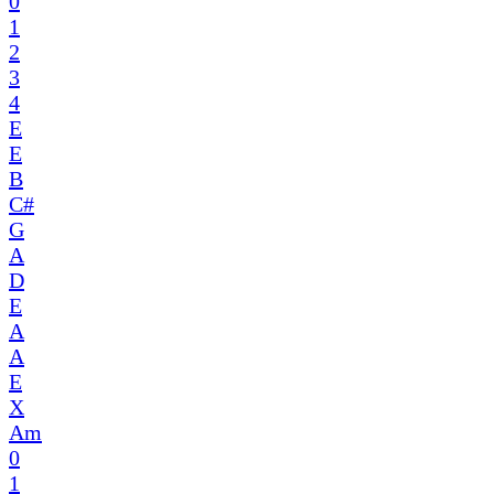
0
1
2
3
4
E
E
B
C#
G
A
D
E
A
A
E
X
Am
0
1