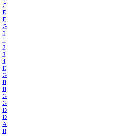
C
E
F
G
0
1
2
3
4
E
G
B
B
G
G
D
D
A
B