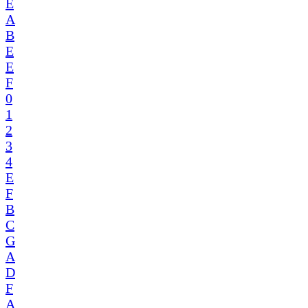
E
A
B
E
E
F
0
1
2
3
4
E
F
B
C
G
A
D
F
A