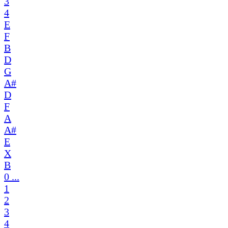
3
4
E
F
B
D
G
A#
D
F
A
A#
E
X
B
0 ...
1
2
3
4