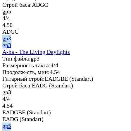
Строй баса:
ADGC
gp5
4/4
4.50
ADGC
gp3
gp3
A-ha - The Living Daylights
Тип файла:
gp3
Размерность такта:
4/4
Продолж-сть, мин:
4.54
Гитарный строй:
EADGBE (Standart)
Строй баса:
EADG (Standart)
gp3
4/4
4.54
EADGBE (Standart)
EADG (Standart)
gp5