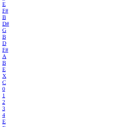
E
F#
B
D#
G
B
D
F#
A
B
E
X
C
0
1
2
3
4
E