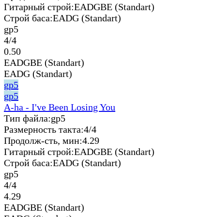
Гитарный строй:
EADGBE (Standart)
Строй баса:
EADG (Standart)
gp5
4/4
0.50
EADGBE (Standart)
EADG (Standart)
gp5
gp5
A-ha - I've Been Losing You
Тип файла:
gp5
Размерность такта:
4/4
Продолж-сть, мин:
4.29
Гитарный строй:
EADGBE (Standart)
Строй баса:
EADG (Standart)
gp5
4/4
4.29
EADGBE (Standart)