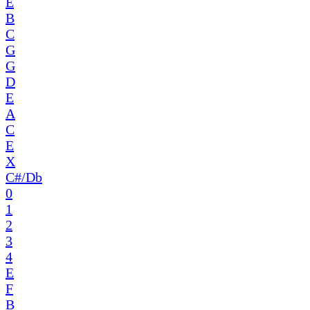
E
B
C
G
G
D
E
A
C
E
X
C#/Db
0
1
2
3
4
E
F
B