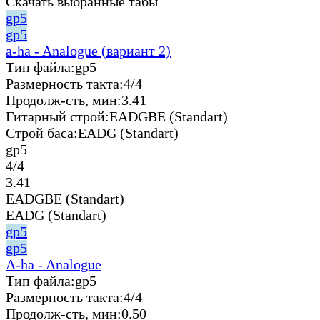
Скачать выбранные табы
gp5
gp5
a-ha - Analogue (вариант 2)
Тип файла:
gp5
Размерность такта:
4/4
Продолж-сть, мин:
3.41
Гитарный строй:
EADGBE (Standart)
Строй баса:
EADG (Standart)
gp5
4/4
3.41
EADGBE (Standart)
EADG (Standart)
gp5
gp5
A-ha - Analogue
Тип файла:
gp5
Размерность такта:
4/4
Продолж-сть, мин:
0.50