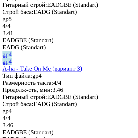
Гитарный строй:
EADGBE (Standart)
Строй баса:
EADG (Standart)
gp5
4/4
3.41
EADGBE (Standart)
EADG (Standart)
gp4
gp4
A-ha - Take On Me (вариант 3)
Тип файла:
gp4
Размерность такта:
4/4
Продолж-сть, мин:
3.46
Гитарный строй:
EADGBE (Standart)
Строй баса:
EADG (Standart)
gp4
4/4
3.46
EADGBE (Standart)