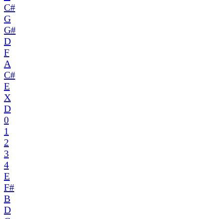
C#
G
G#
D
F
A
C#
E
X
D
0
1
2
3
4
E
F#
B
D