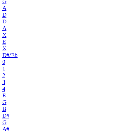
G
A
D
D
A
X
E
X
D#/Eb
0
1
2
3
4
E
G
B
D#
G
A#