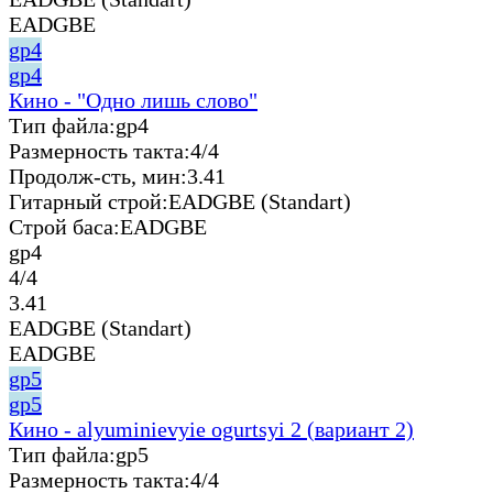
EADGBE
gp4
gp4
Кино - "Одно лишь слово"
Тип файла:
gp4
Размерность такта:
4/4
Продолж-сть, мин:
3.41
Гитарный строй:
EADGBE (Standart)
Строй баса:
EADGBE
gp4
4/4
3.41
EADGBE (Standart)
EADGBE
gp5
gp5
Кино - alyuminievyie ogurtsyi 2 (вариант 2)
Тип файла:
gp5
Размерность такта:
4/4