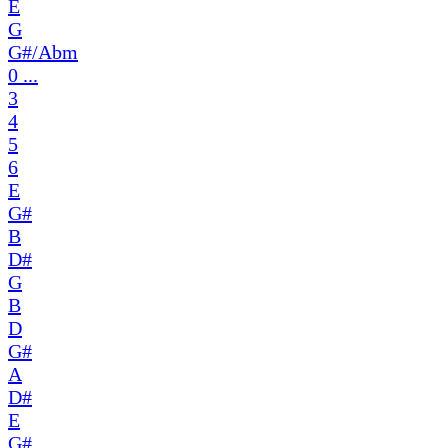
E
G
G#/Abm
0 ...
3
4
5
6
E
G#
B
D#
G
B
D
G#
A
D#
E
G#