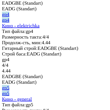
EADGBE (Standart)
EADG (Standart)
gp4
gp4
Кино - elektrichka
Тип файла:
gp4
Размерность такта:
4/4
Продолж-сть, мин:
4.44
Гитарный строй:
EADGBE (Standart)
Строй баса:
EADG (Standart)
gp4
4/4
4.44
EADGBE (Standart)
EADG (Standart)
gp5
gp5
Кино - general
Тип файла:
gp5