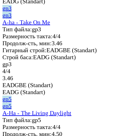
EADG (Standart)
gp3
gp3
A-ha - Take On Me
Тип файла:
gp3
Размерность такта:
4/4
Продолж-сть, мин:
3.46
Гитарный строй:
EADGBE (Standart)
Строй баса:
EADG (Standart)
gp3
4/4
3.46
EADGBE (Standart)
EADG (Standart)
gp5
gp5
A-Ha - The Living Daylight
Тип файла:
gp5
Размерность такта:
4/4
Продолж-сть, мин:
4.50