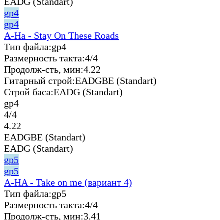
EADG (Standart)
gp4
gp4
A-Ha - Stay On These Roads
Тип файла:
gp4
Размерность такта:
4/4
Продолж-сть, мин:
4.22
Гитарный строй:
EADGBE (Standart)
Строй баса:
EADG (Standart)
gp4
4/4
4.22
EADGBE (Standart)
EADG (Standart)
gp5
gp5
A-HA - Take on me (вариант 4)
Тип файла:
gp5
Размерность такта:
4/4
Продолж-сть, мин:
3.41