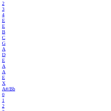
2
3
4
E
E
B
C
G
A
D
E
A
A
E
X
A#/Bb
0
1
2