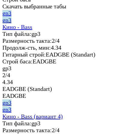
Скачать выбранные табы
gp3
gp3
Кино - Bass
Тип файла:
gp3
Размерность такта:
2/4
Продолж-сть, мин:
4.34
Гитарный строй:
EADGBE (Standart)
Строй баса:
EADGBE
gp3
2/4
4.34
EADGBE (Standart)
EADGBE
gp3
gp3
Кино - Bass (вариант 4)
Тип файла:
gp3
Размерность такта:
2/4