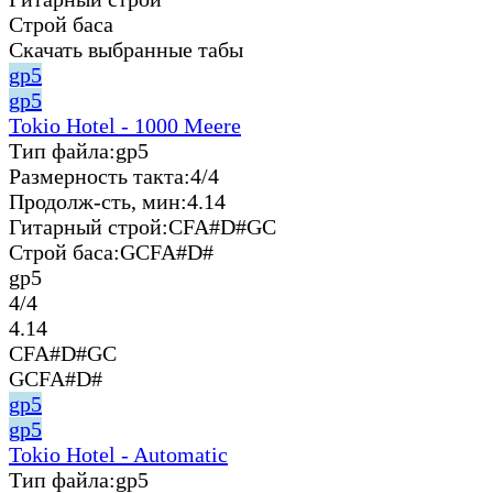
Строй баса
Скачать выбранные табы
gp5
gp5
Tokio Hotel - 1000 Meere
Тип файла:
gp5
Размерность такта:
4/4
Продолж-сть, мин:
4.14
Гитарный строй:
CFA#D#GC
Строй баса:
GCFA#D#
gp5
4/4
4.14
CFA#D#GC
GCFA#D#
gp5
gp5
Tokio Hotel - Automatic
Тип файла:
gp5