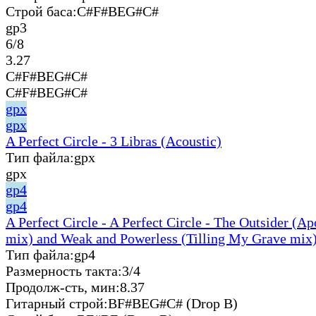
Строй баса:
C#F#BEG#C#
gp3
6/8
3.27
C#F#BEG#C#
C#F#BEG#C#
gpx
gpx
A Perfect Circle - 3 Libras (Acoustic)
Тип файла:
gpx
gpx
gp4
gp4
A Perfect Circle - A Perfect Circle - The Outsider (A
mix) and Weak and Powerless (Tilling My Grave mix)
Тип файла:
gp4
Размерность такта:
3/4
Продолж-сть, мин:
8.37
Гитарный строй:
BF#BEG#C# (Drop B)