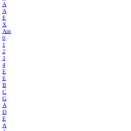
A
A
E
X
Am
0
1
2
3
4
E
E
B
C
G
A
D
E
A