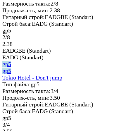
Размерность такта:
2/8
Продолж-сть, мин:
2.38
Гитарный строй:
EADGBE (Standart)
Строй баса:
EADG (Standart)
gp5
2/8
2.38
EADGBE (Standart)
EADG (Standart)
gp5
gp5
Tokio Hotel - Don't jump
Тип файла:
gp5
Размерность такта:
3/4
Продолж-сть, мин:
3.50
Гитарный строй:
EADGBE (Standart)
Строй баса:
EADG (Standart)
gp5
3/4