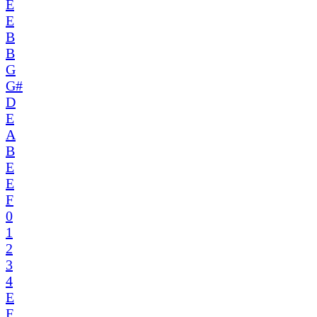
E
E
B
B
G
G#
D
E
A
B
E
E
F
0
1
2
3
4
E
F