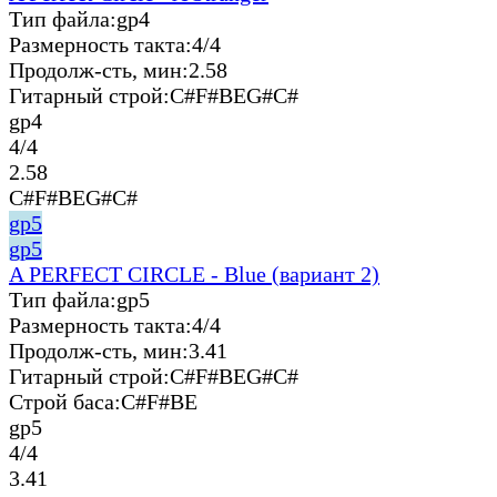
Тип файла:
gp4
Размерность такта:
4/4
Продолж-сть, мин:
2.58
Гитарный строй:
C#F#BEG#C#
gp4
4/4
2.58
C#F#BEG#C#
gp5
gp5
A PERFECT CIRCLE - Blue (вариант 2)
Тип файла:
gp5
Размерность такта:
4/4
Продолж-сть, мин:
3.41
Гитарный строй:
C#F#BEG#C#
Строй баса:
C#F#BE
gp5
4/4
3.41