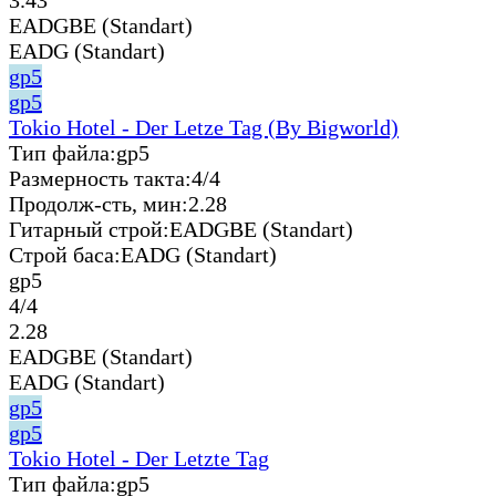
EADGBE (Standart)
EADG (Standart)
gp5
gp5
Tokio Hotel - Der Letze Tag (By Bigworld)
Тип файла:
gp5
Размерность такта:
4/4
Продолж-сть, мин:
2.28
Гитарный строй:
EADGBE (Standart)
Строй баса:
EADG (Standart)
gp5
4/4
2.28
EADGBE (Standart)
EADG (Standart)
gp5
gp5
Tokio Hotel - Der Letzte Tag
Тип файла:
gp5