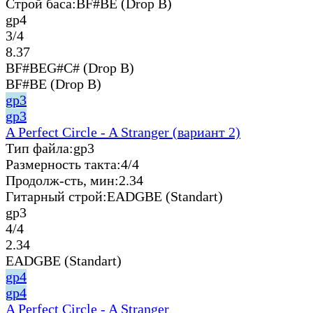
Строй баса:
BF#BE (Drop B)
gp4
3/4
8.37
BF#BEG#C# (Drop B)
BF#BE (Drop B)
gp3
gp3
A Perfect Circle - A Stranger (вариант 2)
Тип файла:
gp3
Размерность такта:
4/4
Продолж-сть, мин:
2.34
Гитарный строй:
EADGBE (Standart)
gp3
4/4
2.34
EADGBE (Standart)
gp4
gp4
A Perfect Circle - A Stranger