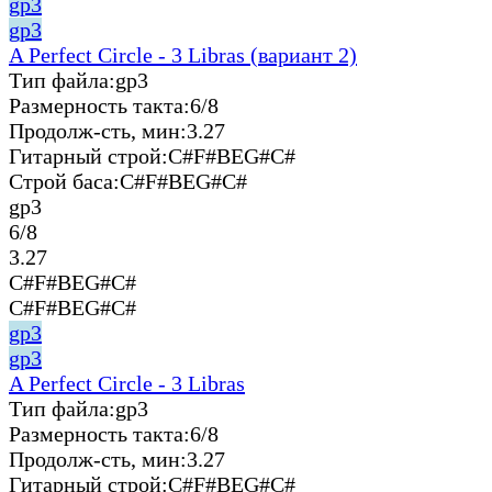
gp3
gp3
A Perfect Circle - 3 Libras (вариант 2)
Тип файла:
gp3
Размерность такта:
6/8
Продолж-сть, мин:
3.27
Гитарный строй:
C#F#BEG#C#
Строй баса:
C#F#BEG#C#
gp3
6/8
3.27
C#F#BEG#C#
C#F#BEG#C#
gp3
gp3
A Perfect Circle - 3 Libras
Тип файла:
gp3
Размерность такта:
6/8
Продолж-сть, мин:
3.27
Гитарный строй:
C#F#BEG#C#