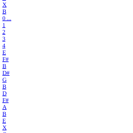
X
B
0 ...
1
2
3
4
E
F#
B
D#
G
B
D
F#
A
B
E
X