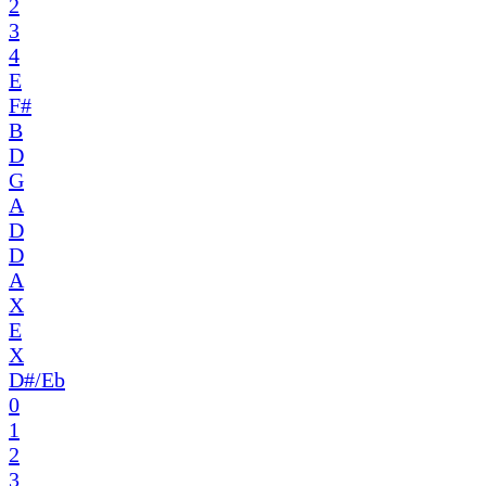
2
3
4
E
F#
B
D
G
A
D
D
A
X
E
X
D#/Eb
0
1
2
3