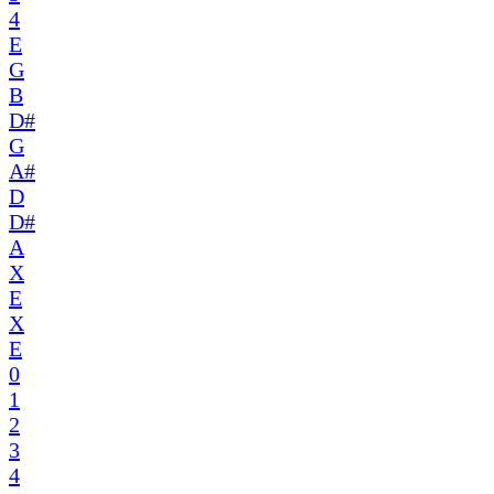
4
E
G
B
D#
G
A#
D
D#
A
X
E
X
E
0
1
2
3
4