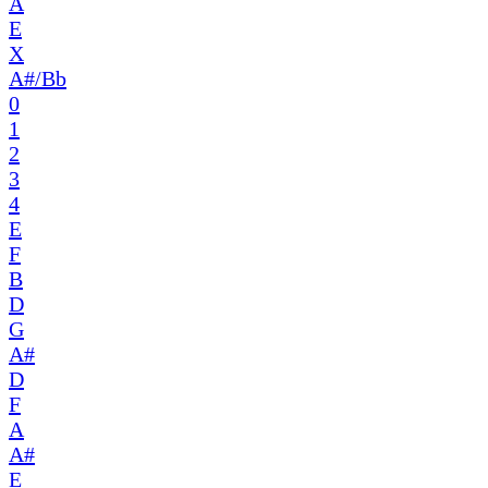
A
E
X
A#/Bb
0
1
2
3
4
E
F
B
D
G
A#
D
F
A
A#
E