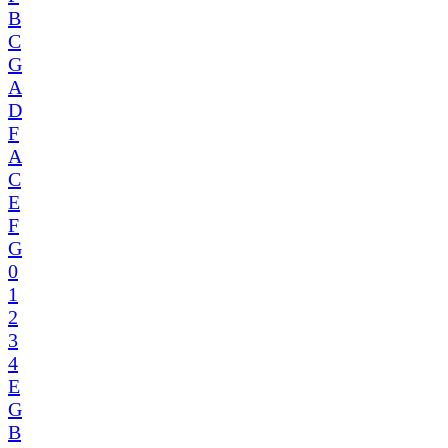
B
C
G
A
D
F
A
C
E
F
G
0
1
2
3
4
E
G
B