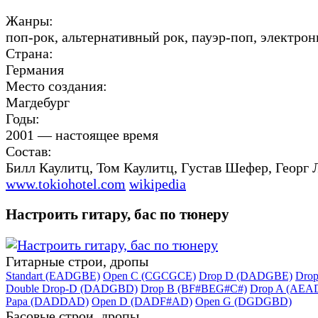
Жанры:
поп-рок, альтернативный рок, пауэр-поп, электрон
Страна:
Германия
Место создания:
Магдебург
Годы:
2001 — настоящее время
Состав:
Билл Каулитц, Том Каулитц, Густав Шефер, Георг 
www.tokiohotel.com
wikipedia
Настроить гитару, бас по тюнеру
Гитарные строи, дропы
Standart (EADGBE)
Open C (CGCGCE)
Drop D (DADGBE)
Dro
Double Drop-D (DADGBD)
Drop B (BF#BEG#C#)
Drop A (AEA
Papa (DADDAD)
Open D (DADF#AD)
Open G (DGDGBD)
Басовые строи, дропы