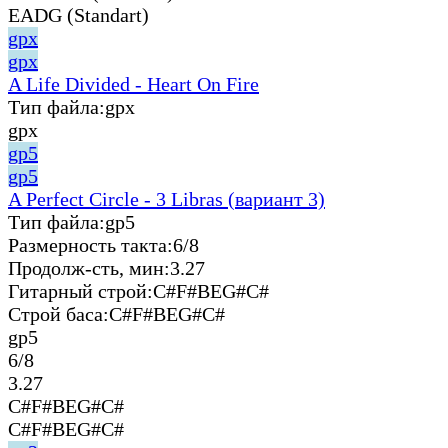
EADG (Standart)
gpx
gpx
A Life Divided - Heart On Fire
Тип файла:
gpx
gpx
gp5
gp5
A Perfect Circle - 3 Libras (вариант 3)
Тип файла:
gp5
Размерность такта:
6/8
Продолж-сть, мин:
3.27
Гитарный строй:
C#F#BEG#C#
Строй баса:
C#F#BEG#C#
gp5
6/8
3.27
C#F#BEG#C#
C#F#BEG#C#