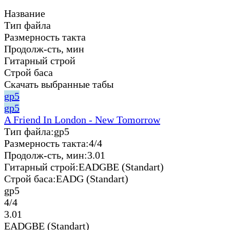
Название
Тип файла
Размерность такта
Продолж-сть, мин
Гитарный строй
Строй баса
Скачать выбранные табы
gp5
gp5
A Friend In London - New Tomorrow
Тип файла:
gp5
Размерность такта:
4/4
Продолж-сть, мин:
3.01
Гитарный строй:
EADGBE (Standart)
Строй баса:
EADG (Standart)
gp5
4/4
3.01
EADGBE (Standart)