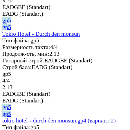
3.50
EADGBE (Standart)
EADG (Standart)
gp5
gp5
Tokio Hotel - Durch den monsun
Тип файла:
gp5
Размерность такта:
4/4
Продолж-сть, мин:
2.13
Гитарный строй:
EADGBE (Standart)
Строй баса:
EADG (Standart)
gp5
4/4
2.13
EADGBE (Standart)
EADG (Standart)
gp5
gp5
tokio hotel - durch den monsun.gp4 (вариант 2)
Тип файла:
gp5