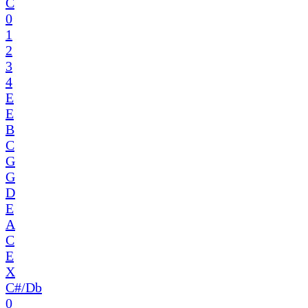
C
0
1
2
3
4
E
E
B
C
G
G
D
E
A
C
E
X
C#/Db
0