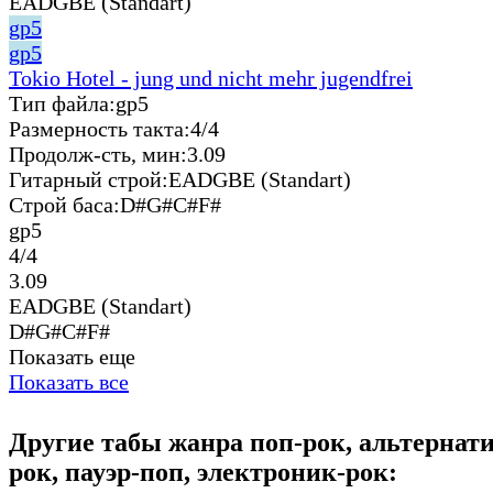
EADGBE (Standart)
gp5
gp5
Tokio Hotel - jung und nicht mehr jugendfrei
Тип файла:
gp5
Размерность такта:
4/4
Продолж-сть, мин:
3.09
Гитарный строй:
EADGBE (Standart)
Строй баса:
D#G#C#F#
gp5
4/4
3.09
EADGBE (Standart)
D#G#C#F#
Показать еще
Показать все
Другие табы жанра поп-рок, альтерна
рок, пауэр-поп, электроник-рок: