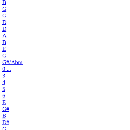
B
G
G
D
D
A
B
E
G
G#/Abm
0 ...
3
4
5
6
E
G#
B
D#
G