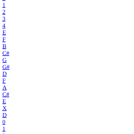
1
2
3
4
E
F
B
C#
G
G#
D
F
A
C#
E
X
D
0
1