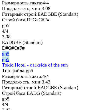
Размерность такта:
4/4
Продолж-сть, мин:
3.08
Гитарный строй:
EADGBE (Standart)
Строй баса:
D#G#C#F#
gp5
4/4
3.08
EADGBE (Standart)
D#G#C#F#
gp5
gp5
Tokio Hotel - darkside of the sun
Тип файла:
gp5
Размерность такта:
4/4
Продолж-сть, мин:
3.43
Гитарный строй:
EADGBE (Standart)
Строй баса:
EADG (Standart)
gp5
4/4
3.43