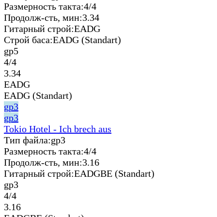
Размерность такта:
4/4
Продолж-сть, мин:
3.34
Гитарный строй:
EADG
Строй баса:
EADG (Standart)
gp5
4/4
3.34
EADG
EADG (Standart)
gp3
gp3
Tokio Hotel - Ich brech aus
Тип файла:
gp3
Размерность такта:
4/4
Продолж-сть, мин:
3.16
Гитарный строй:
EADGBE (Standart)
gp3
4/4
3.16