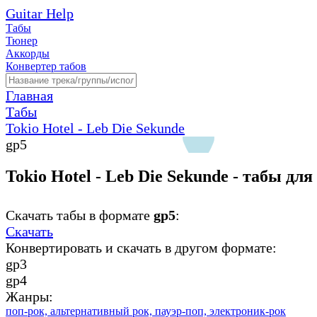
Guitar Help
Табы
Тюнер
Аккорды
Конвертер табов
Главная
Табы
Tokio Hotel - Leb Die Sekunde
gp5
Tokio Hotel - Leb Die Sekunde - табы дл
Скачать табы в формате
gp5
:
Скачать
Конвертировать и скачать в другом формате:
gp3
gp4
Жанры:
поп-рок,
альтернативный рок,
пауэр-поп,
электроник-рок