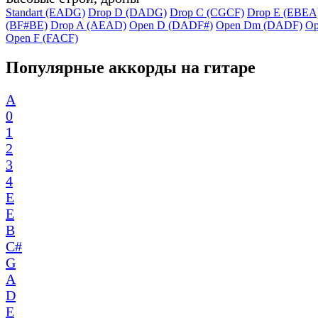
Standart (EADG)
Drop D (DADG)
Drop C (CGCF)
Drop E (EBEA
(BF#BE)
Drop A (AEAD)
Open D (DADF#)
Open Dm (DADF)
Op
Open F (FACF)
Популярные аккорды на гитаре
A
0
1
2
3
4
E
E
B
C#
G
A
D
E