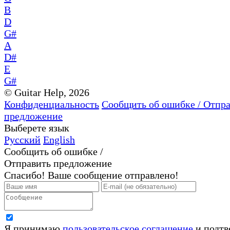
B
D
G#
A
D#
E
G#
© Guitar Help, 2026
Конфиденциальность
Сообщить об ошибке / Отпр
предложение
Выберете язык
Русский
English
Сообщить об ошибке /
Отправить предложение
Спасибо! Ваше сообщение отправлено!
Я принимаю
пользовательское соглашение
и подтв