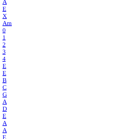
A
E
X
Am
0
1
2
3
4
E
E
B
C
G
A
D
E
A
A
E