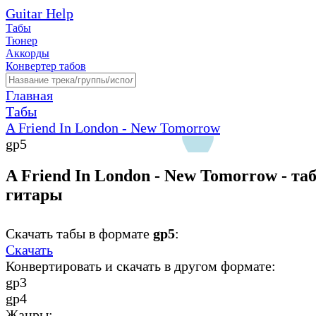
Guitar Help
Табы
Тюнер
Аккорды
Конвертер табов
Главная
Табы
A Friend In London - New Tomorrow
gp5
A Friend In London - New Tomorrow - та
гитары
Скачать табы в формате
gp5
:
Скачать
Конвертировать и скачать в другом формате:
gp3
gp4
Жанры: