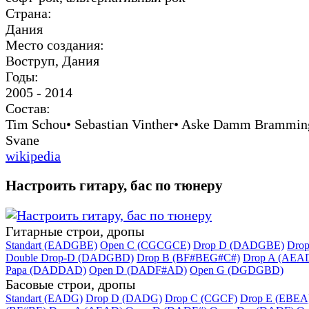
Страна:
Дания
Место создания:
Воструп, Дания
Годы:
2005 - 2014
Состав:
Tim Schou• Sebastian Vinther• Aske Damm Brammin
Svane
wikipedia
Настроить гитару, бас по тюнеру
Гитарные строи, дропы
Standart (EADGBE)
Open C (CGCGCE)
Drop D (DADGBE)
Dro
Double Drop-D (DADGBD)
Drop B (BF#BEG#C#)
Drop A (AEA
Papa (DADDAD)
Open D (DADF#AD)
Open G (DGDGBD)
Басовые строи, дропы
Standart (EADG)
Drop D (DADG)
Drop C (CGCF)
Drop E (EBEA