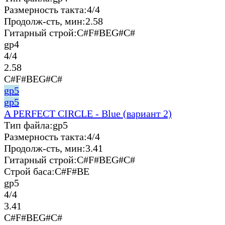
Размерность такта:
4/4
Продолж-сть, мин:
2.58
Гитарный строй:
C#F#BEG#C#
gp4
4/4
2.58
C#F#BEG#C#
gp5
gp5
A PERFECT CIRCLE - Blue (вариант 2)
Тип файла:
gp5
Размерность такта:
4/4
Продолж-сть, мин:
3.41
Гитарный строй:
C#F#BEG#C#
Строй баса:
C#F#BE
gp5
4/4
3.41
C#F#BEG#C#