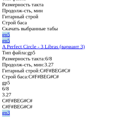
Размерность такта
Продолж-сть, мин
Гитарный строй
Строй баса
Скачать выбранные табы
gp5
gp5
A Perfect Circle - 3 Libras (вариант 3)
Тип файла:
gp5
Размерность такта:
6/8
Продолж-сть, мин:
3.27
Гитарный строй:
C#F#BEG#C#
Строй баса:
C#F#BEG#C#
gp5
6/8
3.27
C#F#BEG#C#
C#F#BEG#C#
gp3