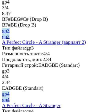
gp4
3/4
8.37
BF#BEG#C# (Drop B)
BF#BE (Drop B)
gp3
gp3
A Perfect Circle - A Stranger (вариант 2)
Тип файла:
gp3
Размерность такта:
4/4
Продолж-сть, мин:
2.34
Гитарный строй:
EADGBE (Standart)
gp3
4/4
2.34
EADGBE (Standart)
gp4
gp4
A Perfect Circle - A Stranger
Тип файла:
gp4