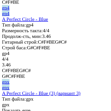
C#F#BE
gp4
gp4
A Perfect Circle - Blue
Тип файла:
gp4
Размерность такта:
4/4
Продолж-сть, мин:
3.46
Гитарный строй:
C#F#BEG#C#
Строй баса:
G#C#F#BE
gp4
4/4
3.46
C#F#BEG#C#
G#C#F#BE
gpx
gpx
A Perfect Circle - Blue (3) (вариант 3)
Тип файла:
gpx
gpx
Показать еще