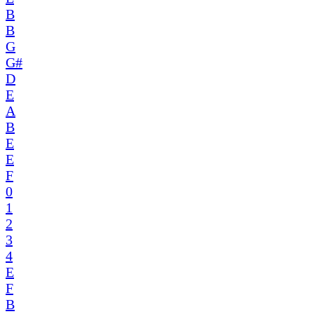
B
B
G
G#
D
E
A
B
E
E
F
0
1
2
3
4
E
F
B