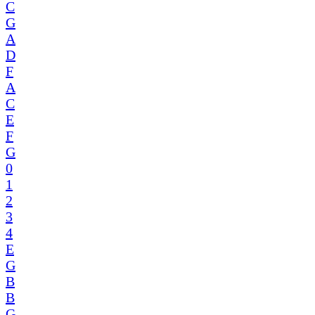
C
G
A
D
F
A
C
E
F
G
0
1
2
3
4
E
G
B
B
G