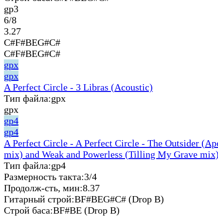
gp3
6/8
3.27
C#F#BEG#C#
C#F#BEG#C#
gpx
gpx
A Perfect Circle - 3 Libras (Acoustic)
Тип файла:
gpx
gpx
gp4
gp4
A Perfect Circle - A Perfect Circle - The Outsider (A
mix) and Weak and Powerless (Tilling My Grave mix)
Тип файла:
gp4
Размерность такта:
3/4
Продолж-сть, мин:
8.37
Гитарный строй:
BF#BEG#C# (Drop B)
Строй баса:
BF#BE (Drop B)