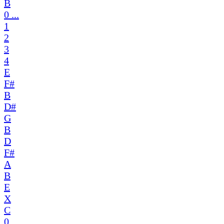
B
0 ...
1
2
3
4
E
F#
B
D#
G
B
D
F#
A
B
E
X
C
0