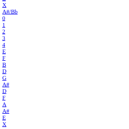
X
A#/Bb
0
1
2
3
4
E
F
B
D
G
A#
D
F
A
A#
E
X