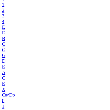
1
2
3
4
E
E
B
C
G
G
D
E
A
C
E
X
C#/Db
0
1