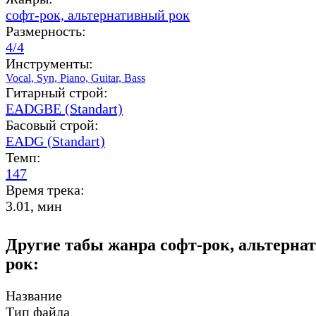
софт-рок,
альтернативный рок
Размерность:
4/4
Инструменты:
Vocal,
Syn,
Piano,
Guitar,
Bass
Гитарный строй:
EADGBE (Standart)
Басовый строй:
EADG (Standart)
Темп:
147
Время трека:
3.01, мин
Другие табы жанра софт-рок, альтерн
рок:
Название
Тип файла