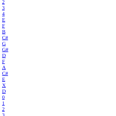
2
3
4
E
F
B
C#
G
G#
D
F
A
C#
E
X
D
0
1
2
3