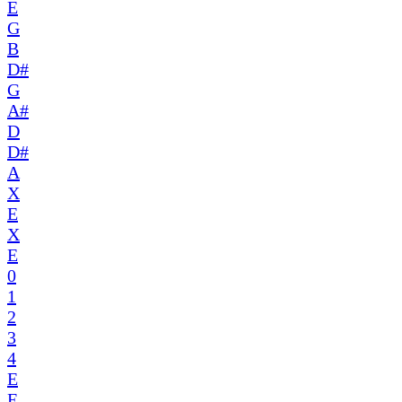
E
G
B
D#
G
A#
D
D#
A
X
E
X
E
0
1
2
3
4
E
E