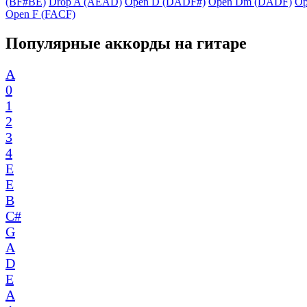
(BF#BE)
Drop A (AEAD)
Open D (DADF#)
Open Dm (DADF)
Op
Open F (FACF)
Популярные аккорды на гитаре
A
0
1
2
3
4
E
E
B
C#
G
A
D
E
A