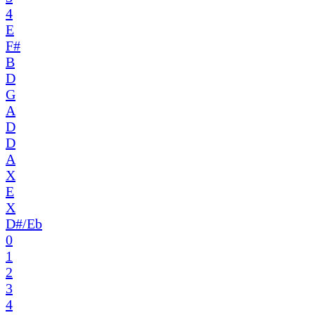
4
E
F#
B
D
G
A
D
D
A
X
E
X
D#/Eb
0
1
2
3
4