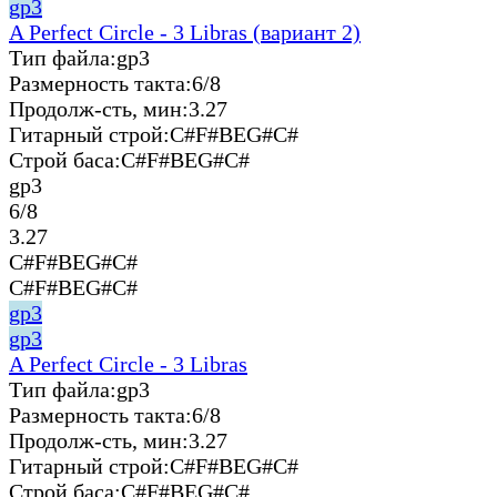
gp3
A Perfect Circle - 3 Libras (вариант 2)
Тип файла:
gp3
Размерность такта:
6/8
Продолж-сть, мин:
3.27
Гитарный строй:
C#F#BEG#C#
Строй баса:
C#F#BEG#C#
gp3
6/8
3.27
C#F#BEG#C#
C#F#BEG#C#
gp3
gp3
A Perfect Circle - 3 Libras
Тип файла:
gp3
Размерность такта:
6/8
Продолж-сть, мин:
3.27
Гитарный строй:
C#F#BEG#C#
Строй баса:
C#F#BEG#C#