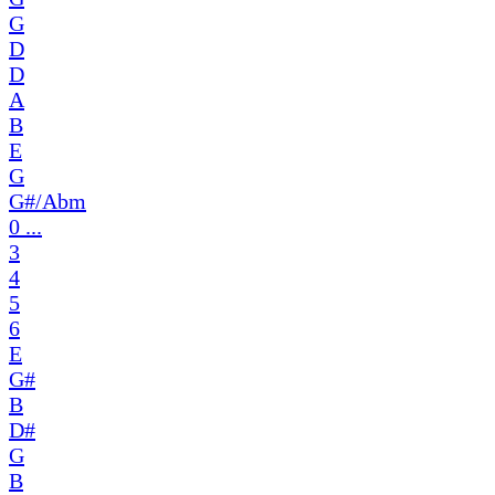
G
D
D
A
B
E
G
G#/Abm
0 ...
3
4
5
6
E
G#
B
D#
G
B