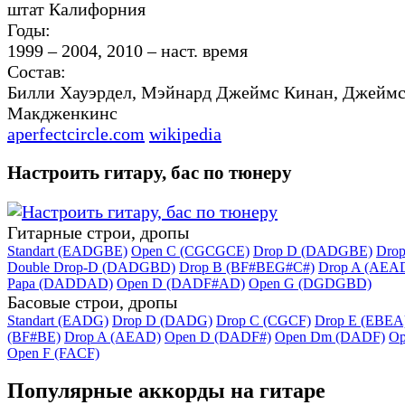
штат Калифорния
Годы:
1999 – 2004, 2010 – наст. время
Состав:
Билли Хауэрдел, Мэйнард Джеймс Кинан, Джеймс
Макдженкинс
aperfectcircle.com
wikipedia
Настроить гитару, бас по тюнеру
Гитарные строи, дропы
Standart (EADGBE)
Open C (CGCGCE)
Drop D (DADGBE)
Dro
Double Drop-D (DADGBD)
Drop B (BF#BEG#C#)
Drop A (AEA
Papa (DADDAD)
Open D (DADF#AD)
Open G (DGDGBD)
Басовые строи, дропы
Standart (EADG)
Drop D (DADG)
Drop C (CGCF)
Drop E (EBEA
(BF#BE)
Drop A (AEAD)
Open D (DADF#)
Open Dm (DADF)
Op
Open F (FACF)
Популярные аккорды на гитаре