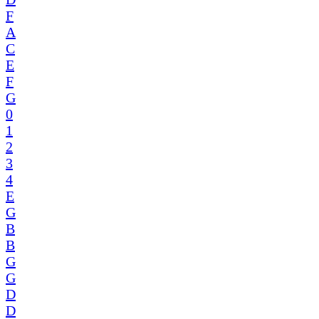
F
A
C
E
F
G
0
1
2
3
4
E
G
B
B
G
G
D
D