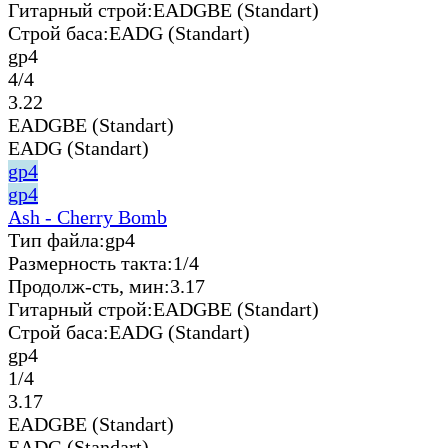
Гитарный строй:
EADGBE (Standart)
Строй баса:
EADG (Standart)
gp4
4/4
3.22
EADGBE (Standart)
EADG (Standart)
gp4
gp4
Ash - Cherry Bomb
Тип файла:
gp4
Размерность такта:
1/4
Продолж-сть, мин:
3.17
Гитарный строй:
EADGBE (Standart)
Строй баса:
EADG (Standart)
gp4
1/4
3.17
EADGBE (Standart)
EADG (Standart)