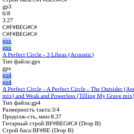
gp3
6/8
3.27
C#F#BEG#C#
C#F#BEG#C#
gpx
gpx
A Perfect Circle - 3 Libras (Acoustic)
Тип файла:
gpx
gpx
gp4
gp4
A Perfect Circle - A Perfect Circle - The Outsider (A
mix) and Weak and Powerless (Tilling My Grave mix)
Тип файла:
gp4
Размерность такта:
3/4
Продолж-сть, мин:
8.37
Гитарный строй:
BF#BEG#C# (Drop B)
Строй баса:
BF#BE (Drop B)