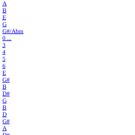
A
B
E
G
G#/Abm
0 ...
3
4
5
6
E
G#
B
D#
G
B
D
G#
A