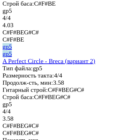
Строй баса:
C#F#BE
gp5
4/4
4.03
C#F#BEG#C#
C#F#BE
gp5
gp5
A Perfect Circle - Breсa (вариант 2)
Тип файла:
gp5
Размерность такта:
4/4
Продолж-сть, мин:
3.58
Гитарный строй:
C#F#BEG#C#
Строй баса:
C#F#BEG#C#
gp5
4/4
3.58
C#F#BEG#C#
C#F#BEG#C#
Показать еще