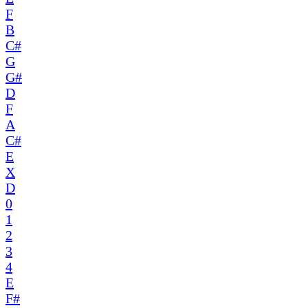
F
B
C#
G
G#
D
F
A
C#
E
X
D
0
1
2
3
4
E
F#