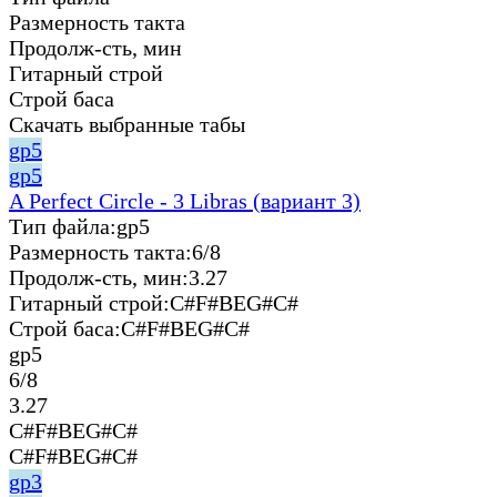
Размерность такта
Продолж-сть, мин
Гитарный строй
Строй баса
Скачать выбранные табы
gp5
gp5
A Perfect Circle - 3 Libras (вариант 3)
Тип файла:
gp5
Размерность такта:
6/8
Продолж-сть, мин:
3.27
Гитарный строй:
C#F#BEG#C#
Строй баса:
C#F#BEG#C#
gp5
6/8
3.27
C#F#BEG#C#
C#F#BEG#C#
gp3