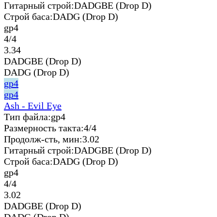
Гитарный строй:
DADGBE (Drop D)
Строй баса:
DADG (Drop D)
gp4
4/4
3.34
DADGBE (Drop D)
DADG (Drop D)
gp4
gp4
Ash - Evil Eye
Тип файла:
gp4
Размерность такта:
4/4
Продолж-сть, мин:
3.02
Гитарный строй:
DADGBE (Drop D)
Строй баса:
DADG (Drop D)
gp4
4/4
3.02
DADGBE (Drop D)
DADG (Drop D)