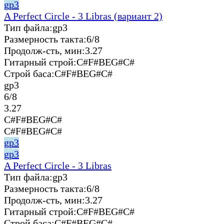
gp3
A Perfect Circle - 3 Libras (вариант 2)
Тип файла:
gp3
Размерность такта:
6/8
Продолж-сть, мин:
3.27
Гитарный строй:
C#F#BEG#C#
Строй баса:
C#F#BEG#C#
gp3
6/8
3.27
C#F#BEG#C#
C#F#BEG#C#
gp3
gp3
A Perfect Circle - 3 Libras
Тип файла:
gp3
Размерность такта:
6/8
Продолж-сть, мин:
3.27
Гитарный строй:
C#F#BEG#C#
Строй баса:
C#F#BEG#C#