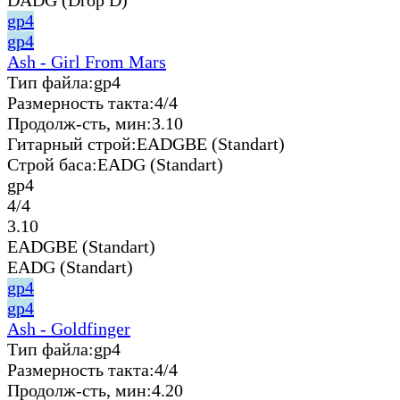
gp4
gp4
Ash - Girl From Mars
Тип файла:
gp4
Размерность такта:
4/4
Продолж-сть, мин:
3.10
Гитарный строй:
EADGBE (Standart)
Строй баса:
EADG (Standart)
gp4
4/4
3.10
EADGBE (Standart)
EADG (Standart)
gp4
gp4
Ash - Goldfinger
Тип файла:
gp4
Размерность такта:
4/4
Продолж-сть, мин:
4.20