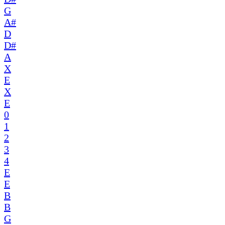
G
A#
D
D#
A
X
E
X
E
0
1
2
3
4
E
E
B
B
G