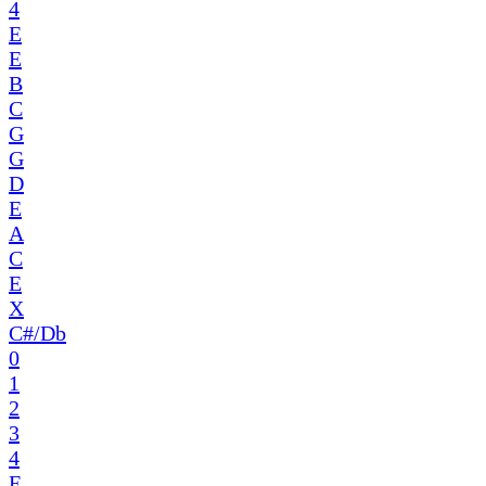
4
E
E
B
C
G
G
D
E
A
C
E
X
C#/Db
0
1
2
3
4
E