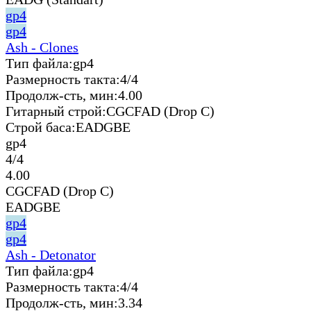
gp4
gp4
Ash - Clones
Тип файла:
gp4
Размерность такта:
4/4
Продолж-сть, мин:
4.00
Гитарный строй:
CGCFAD (Drop C)
Строй баса:
EADGBE
gp4
4/4
4.00
CGCFAD (Drop C)
EADGBE
gp4
gp4
Ash - Detonator
Тип файла:
gp4
Размерность такта:
4/4
Продолж-сть, мин:
3.34