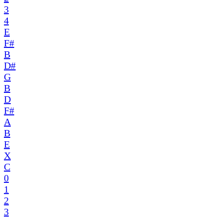
3
4
E
F#
B
D#
G
B
D
F#
A
B
E
X
C
0
1
2
3