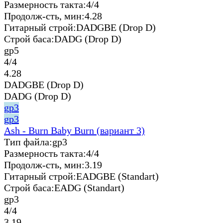
Размерность такта:
4/4
Продолж-сть, мин:
4.28
Гитарный строй:
DADGBE (Drop D)
Строй баса:
DADG (Drop D)
gp5
4/4
4.28
DADGBE (Drop D)
DADG (Drop D)
gp3
gp3
Ash - Burn Baby Burn (вариант 3)
Тип файла:
gp3
Размерность такта:
4/4
Продолж-сть, мин:
3.19
Гитарный строй:
EADGBE (Standart)
Строй баса:
EADG (Standart)
gp3
4/4
3.19