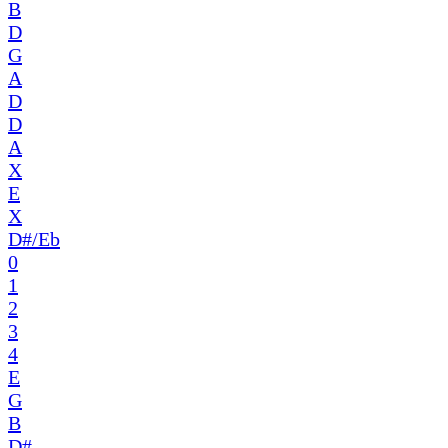
B
D
G
A
D
D
A
X
E
X
D#/Eb
0
1
2
3
4
E
G
B
D#