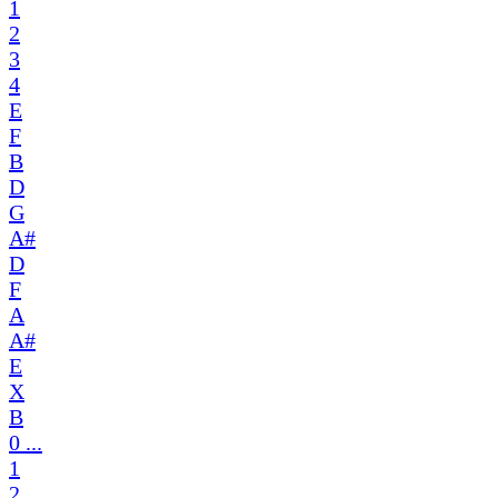
1
2
3
4
E
F
B
D
G
A#
D
F
A
A#
E
X
B
0 ...
1
2