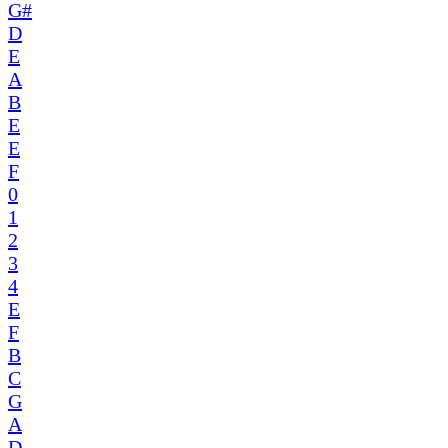
G#
D
E
A
B
E
E
F
0
1
2
3
4
E
F
B
C
G
A
D