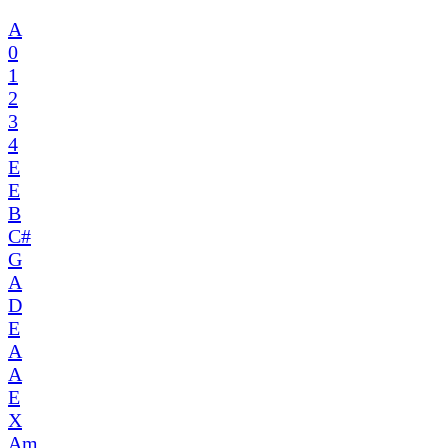
A
0
1
2
3
4
E
E
B
C#
G
A
D
E
A
A
E
X
Am