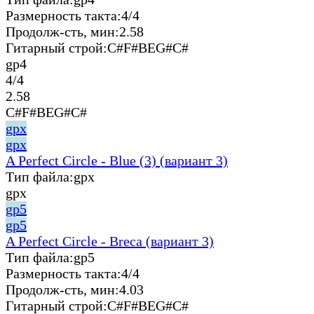
Размерность такта:
4/4
Продолж-сть, мин:
2.58
Гитарный строй:
C#F#BEG#C#
gp4
4/4
2.58
C#F#BEG#C#
gpx
gpx
A Perfect Circle - Blue (3) (вариант 3)
Тип файла:
gpx
gpx
gp5
gp5
A Perfect Circle - Breсa (вариант 3)
Тип файла:
gp5
Размерность такта:
4/4
Продолж-сть, мин:
4.03
Гитарный строй:
C#F#BEG#C#