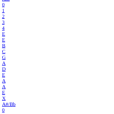
0
1
2
3
4
E
E
B
C
G
A
D
E
A
A
E
X
A#/Bb
0