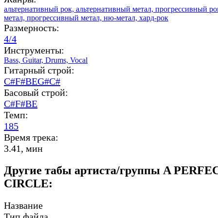
альтернативный рок,
альтернативный метал,
прогрессивный ро
метал,
прогрессивный метал,
ню-метал,
хард-рок
Размерность:
4/4
Инструменты:
Bass,
Guitar,
Drums,
Vocal
Гитарный строй:
C#F#BEG#C#
Басовый строй:
C#F#BE
Темп:
185
Время трека:
3.41, мин
Другие табы артиста/группы A PERFE
CIRCLE:
Название
Тип файла