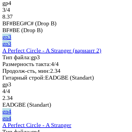
gp4
3/4
8.37
BF#BEG#C# (Drop B)
BF#BE (Drop B)
gp3
gp3
A Perfect Circle - A Stranger (вариант 2)
Тип файла:
gp3
Размерность такта:
4/4
Продолж-сть, мин:
2.34
Гитарный строй:
EADGBE (Standart)
gp3
4/4
2.34
EADGBE (Standart)
gp4
gp4
A Perfect Circle - A Stranger
Тип файла:
gp4