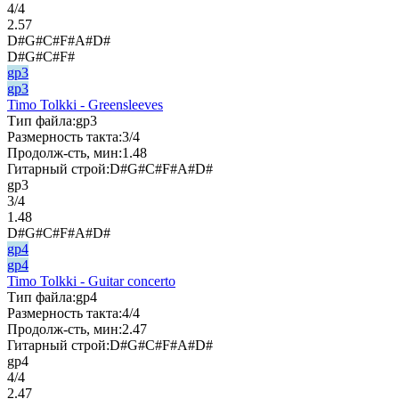
4/4
2.57
D#G#C#F#A#D#
D#G#C#F#
gp3
gp3
Timo Tolkki - Greensleeves
Тип файла:
gp3
Размерность такта:
3/4
Продолж-сть, мин:
1.48
Гитарный строй:
D#G#C#F#A#D#
gp3
3/4
1.48
D#G#C#F#A#D#
gp4
gp4
Timo Tolkki - Guitar concerto
Тип файла:
gp4
Размерность такта:
4/4
Продолж-сть, мин:
2.47
Гитарный строй:
D#G#C#F#A#D#
gp4
4/4
2.47