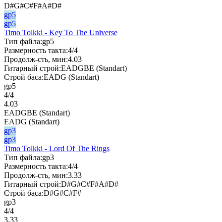
D#G#C#F#A#D#
gp5
gp5
Timo Tolkki - Key To The Universe
Тип файла:
gp5
Размерность такта:
4/4
Продолж-сть, мин:
4.03
Гитарный строй:
EADGBE (Standart)
Строй баса:
EADG (Standart)
gp5
4/4
4.03
EADGBE (Standart)
EADG (Standart)
gp3
gp3
Timo Tolkki - Lord Of The Rings
Тип файла:
gp3
Размерность такта:
4/4
Продолж-сть, мин:
3.33
Гитарный строй:
D#G#C#F#A#D#
Строй баса:
D#G#C#F#
gp3
4/4
3.33