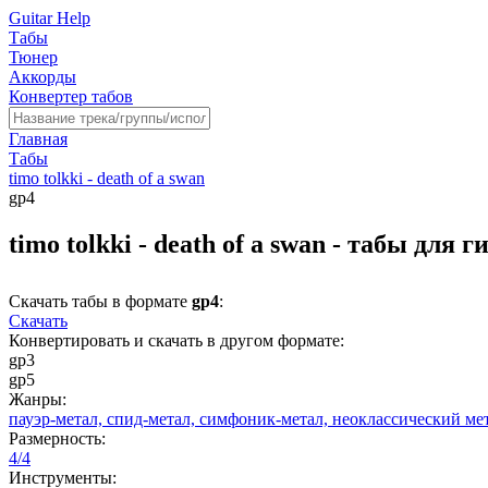
Guitar Help
Табы
Тюнер
Аккорды
Конвертер табов
Главная
Табы
timo tolkki - death of a swan
gp4
timo tolkki - death of a swan - табы для 
Скачать табы в формате
gp4
:
Скачать
Конвертировать и скачать в другом формате:
gp3
gp5
Жанры:
пауэр-метал,
спид-метал,
симфоник-метал,
неоклассический ме
Размерность:
4/4
Инструменты: