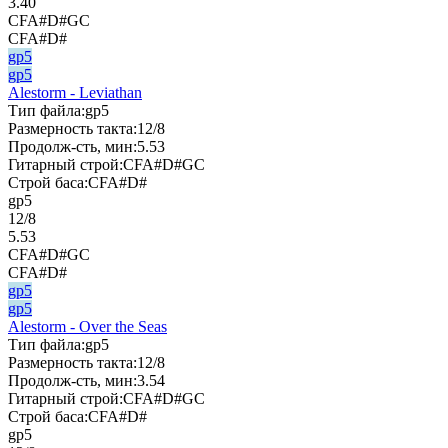
3.40
CFA#D#GC
CFA#D#
gp5
gp5
Alestorm - Leviathan
Тип файла:
gp5
Размерность такта:
12/8
Продолж-сть, мин:
5.53
Гитарный строй:
CFA#D#GC
Строй баса:
CFA#D#
gp5
12/8
5.53
CFA#D#GC
CFA#D#
gp5
gp5
Alestorm - Over the Seas
Тип файла:
gp5
Размерность такта:
12/8
Продолж-сть, мин:
3.54
Гитарный строй:
CFA#D#GC
Строй баса:
CFA#D#
gp5