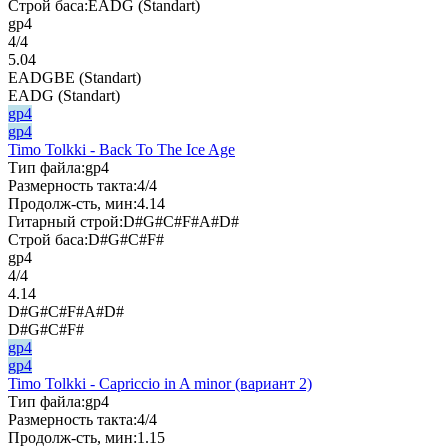
Строй баса:
EADG (Standart)
gp4
4/4
5.04
EADGBE (Standart)
EADG (Standart)
gp4
gp4
Timo Tolkki - Back To The Ice Age
Тип файла:
gp4
Размерность такта:
4/4
Продолж-сть, мин:
4.14
Гитарный строй:
D#G#C#F#A#D#
Строй баса:
D#G#C#F#
gp4
4/4
4.14
D#G#C#F#A#D#
D#G#C#F#
gp4
gp4
Timo Tolkki - Capriccio in A minor (вариант 2)
Тип файла:
gp4
Размерность такта:
4/4
Продолж-сть, мин:
1.15