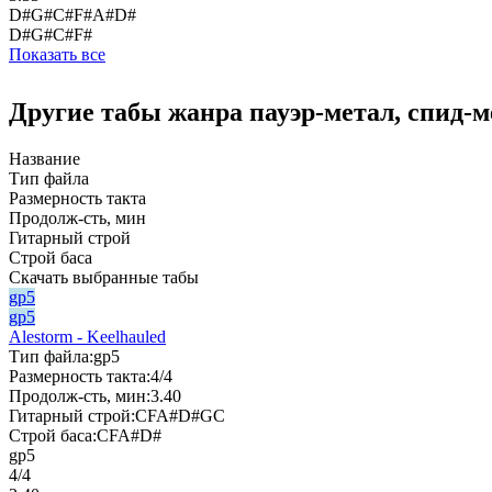
D#G#C#F#A#D#
D#G#C#F#
Показать все
Другие табы жанра пауэр-метал, спид-м
Название
Тип файла
Размерность такта
Продолж-сть, мин
Гитарный строй
Строй баса
Скачать выбранные табы
gp5
gp5
Alestorm - Keelhauled
Тип файла:
gp5
Размерность такта:
4/4
Продолж-сть, мин:
3.40
Гитарный строй:
CFA#D#GC
Строй баса:
CFA#D#
gp5
4/4