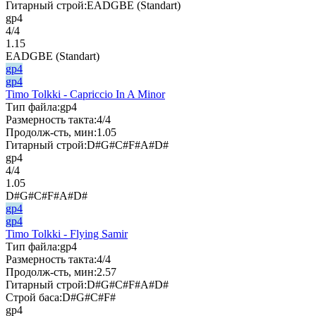
Гитарный строй:
EADGBE (Standart)
gp4
4/4
1.15
EADGBE (Standart)
gp4
gp4
Timo Tolkki - Capriccio In A Minor
Тип файла:
gp4
Размерность такта:
4/4
Продолж-сть, мин:
1.05
Гитарный строй:
D#G#C#F#A#D#
gp4
4/4
1.05
D#G#C#F#A#D#
gp4
gp4
Timo Tolkki - Flying Samir
Тип файла:
gp4
Размерность такта:
4/4
Продолж-сть, мин:
2.57
Гитарный строй:
D#G#C#F#A#D#
Строй баса:
D#G#C#F#
gp4