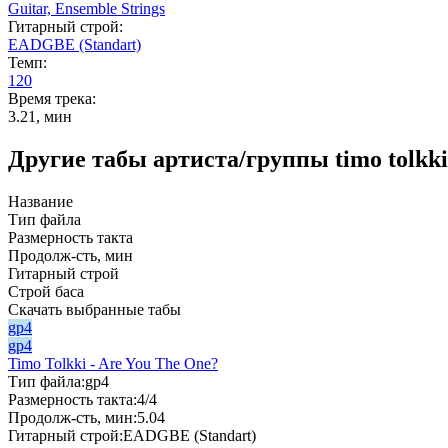
Guitar,
Ensemble Strings
Гитарный строй:
EADGBE (Standart)
Темп:
120
Время трека:
3.21, мин
Другие табы артиста/группы timo tolkki
Название
Тип файла
Размерность такта
Продолж-сть, мин
Гитарный строй
Строй баса
Скачать выбранные табы
gp4
gp4
Timo Tolkki - Are You The One?
Тип файла:
gp4
Размерность такта:
4/4
Продолж-сть, мин:
5.04
Гитарный строй:
EADGBE (Standart)