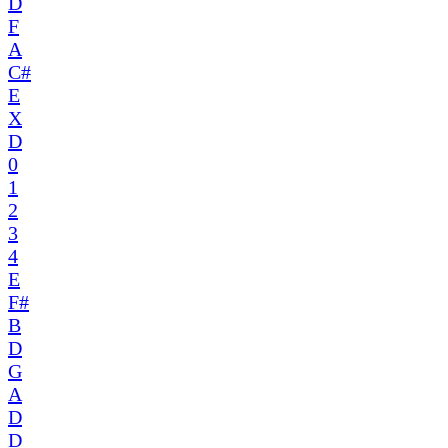
D
F
A
C#
E
X
D
0
1
2
3
4
E
F#
B
D
G
A
D
D