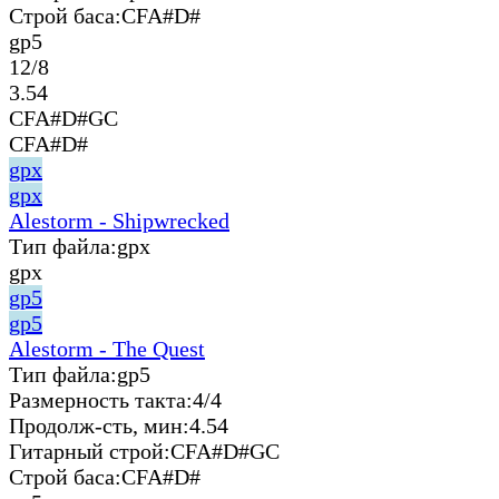
Строй баса:
CFA#D#
gp5
12/8
3.54
CFA#D#GC
CFA#D#
gpx
gpx
Alestorm - Shipwrecked
Тип файла:
gpx
gpx
gp5
gp5
Alestorm - The Quest
Тип файла:
gp5
Размерность такта:
4/4
Продолж-сть, мин:
4.54
Гитарный строй:
CFA#D#GC
Строй баса:
CFA#D#