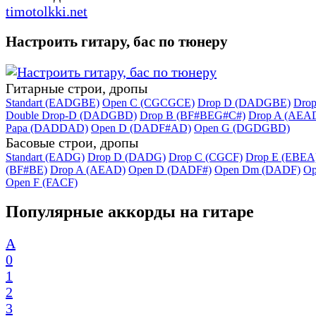
timotolkki.net
Настроить гитару, бас по тюнеру
Гитарные строи, дропы
Standart (EADGBE)
Open C (CGCGCE)
Drop D (DADGBE)
Dro
Double Drop-D (DADGBD)
Drop B (BF#BEG#C#)
Drop A (AEA
Papa (DADDAD)
Open D (DADF#AD)
Open G (DGDGBD)
Басовые строи, дропы
Standart (EADG)
Drop D (DADG)
Drop C (CGCF)
Drop E (EBEA
(BF#BE)
Drop A (AEAD)
Open D (DADF#)
Open Dm (DADF)
Op
Open F (FACF)
Популярные аккорды на гитаре
A
0
1
2
3