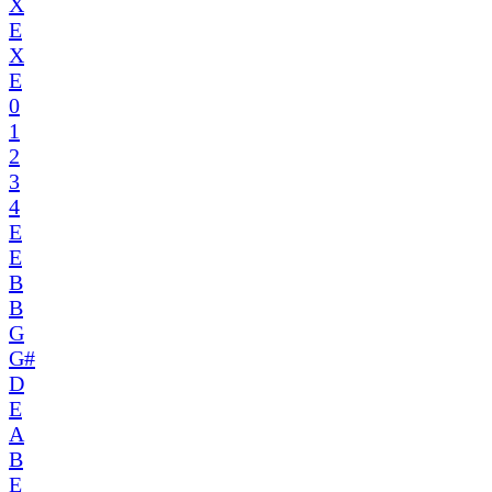
X
E
X
E
0
1
2
3
4
E
E
B
B
G
G#
D
E
A
B
E