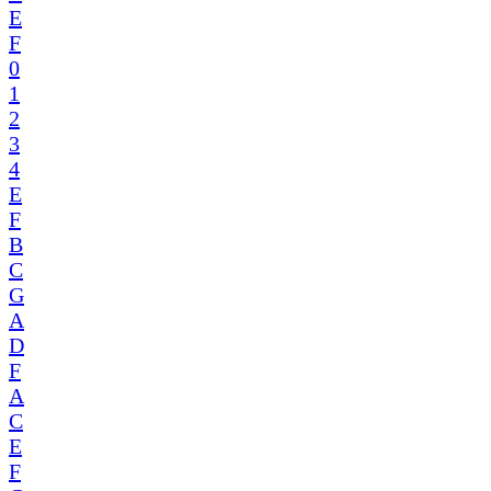
E
F
0
1
2
3
4
E
F
B
C
G
A
D
F
A
C
E
F