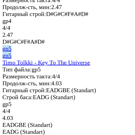
Продолж-сть, мин:
2.47
Гитарный строй:
D#G#C#F#A#D#
gp4
4/4
2.47
D#G#C#F#A#D#
gp5
gp5
Timo Tolkki - Key To The Universe
Тип файла:
gp5
Размерность такта:
4/4
Продолж-сть, мин:
4.03
Гитарный строй:
EADGBE (Standart)
Строй баса:
EADG (Standart)
gp5
4/4
4.03
EADGBE (Standart)
EADG (Standart)