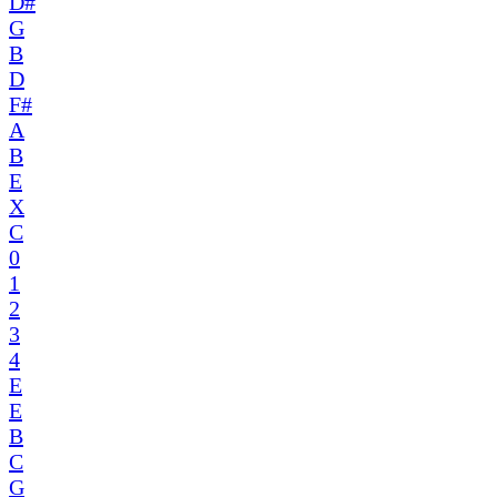
D#
G
B
D
F#
A
B
E
X
C
0
1
2
3
4
E
E
B
C
G