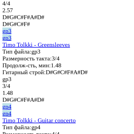
4/4
2.57
D#G#C#F#A#D#
D#G#C#F#
gp3
gp3
Timo Tolkki - Greensleeves
Тип файла:
gp3
Размерность такта:
3/4
Продолж-сть, мин:
1.48
Гитарный строй:
D#G#C#F#A#D#
gp3
3/4
1.48
D#G#C#F#A#D#
gp4
gp4
Timo Tolkki - Guitar concerto
Тип файла:
gp4
Размерность такта:
4/4