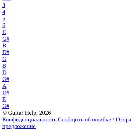
3
4
5
6
E
G#
B
D#
G
B
D
G#
A
D#
E
G#
© Guitar Help, 2026
Конфиденциальность
Сообщить об ошибке / Отпр
предложение