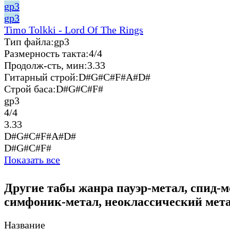
gp3
gp3
Timo Tolkki - Lord Of The Rings
Тип файла:
gp3
Размерность такта:
4/4
Продолж-сть, мин:
3.33
Гитарный строй:
D#G#C#F#A#D#
Строй баса:
D#G#C#F#
gp3
4/4
3.33
D#G#C#F#A#D#
D#G#C#F#
Показать все
Другие табы жанра пауэр-метал, спид-м
симфоник-метал, неоклассический мета
Название