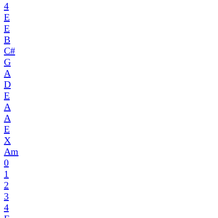
4
E
E
B
C#
G
A
D
E
A
A
E
X
Am
0
1
2
3
4