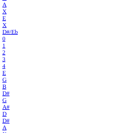
A
X
E
X
D#/Eb
0
1
2
3
4
E
G
B
D#
G
A#
D
D#
A