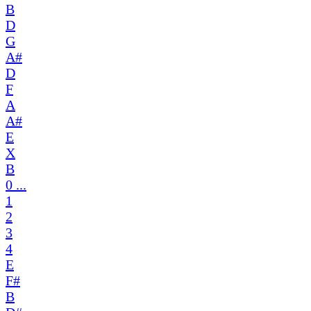
B
D
G
A#
D
F
A
A#
E
X
B
0 ...
1
2
3
4
E
F#
B