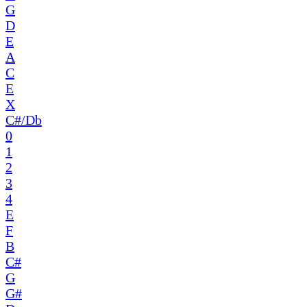
G
D
E
A
C
E
X
C#/Db
0
1
2
3
4
E
F
B
C#
G
G#