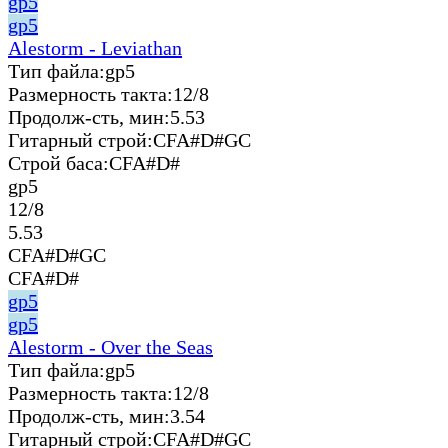
gp5
gp5
Alestorm - Leviathan
Тип файла:
gp5
Размерность такта:
12/8
Продолж-сть, мин:
5.53
Гитарный строй:
CFA#D#GC
Строй баса:
CFA#D#
gp5
12/8
5.53
CFA#D#GC
CFA#D#
gp5
gp5
Alestorm - Over the Seas
Тип файла:
gp5
Размерность такта:
12/8
Продолж-сть, мин:
3.54
Гитарный строй:
CFA#D#GC