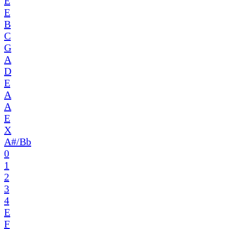
E
E
B
C
G
A
D
E
A
A
E
X
A#/Bb
0
1
2
3
4
E
F