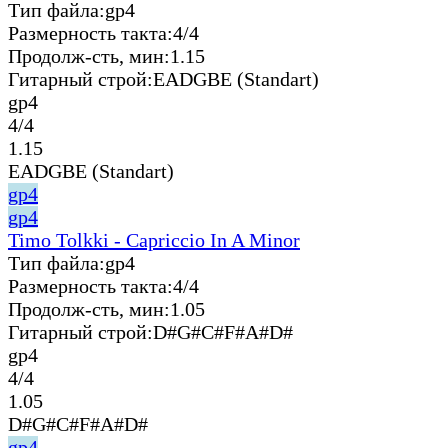
Тип файла:
gp4
Размерность такта:
4/4
Продолж-сть, мин:
1.15
Гитарный строй:
EADGBE (Standart)
gp4
4/4
1.15
EADGBE (Standart)
gp4
gp4
Timo Tolkki - Capriccio In A Minor
Тип файла:
gp4
Размерность такта:
4/4
Продолж-сть, мин:
1.05
Гитарный строй:
D#G#C#F#A#D#
gp4
4/4
1.05
D#G#C#F#A#D#
gp4