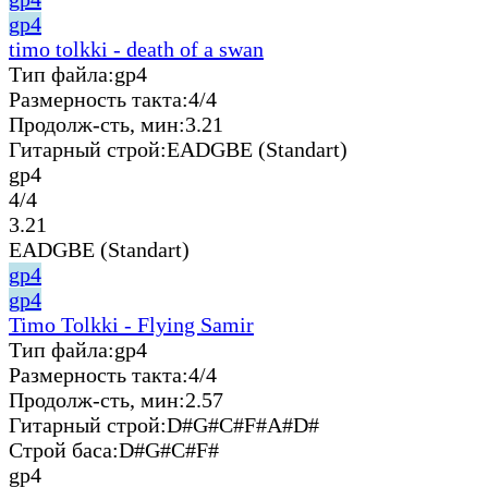
gp4
timo tolkki - death of a swan
Тип файла:
gp4
Размерность такта:
4/4
Продолж-сть, мин:
3.21
Гитарный строй:
EADGBE (Standart)
gp4
4/4
3.21
EADGBE (Standart)
gp4
gp4
Timo Tolkki - Flying Samir
Тип файла:
gp4
Размерность такта:
4/4
Продолж-сть, мин:
2.57
Гитарный строй:
D#G#C#F#A#D#
Строй баса:
D#G#C#F#
gp4