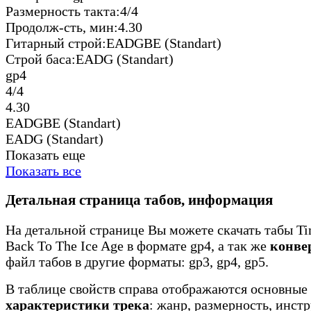
Размерность такта:
4/4
Продолж-сть, мин:
4.30
Гитарный строй:
EADGBE (Standart)
Строй баса:
EADG (Standart)
gp4
4/4
4.30
EADGBE (Standart)
EADG (Standart)
Показать еще
Показать все
Детальная страница табов, информация
На детальной странице Вы можете скачать табы Ti
Back To The Ice Age в формате gp4, а так же
конве
файл табов в другие форматы: gp3, gp4, gp5.
В таблице свойств справа отображаются основные
характеристики трека
: жанр, размерность, инст