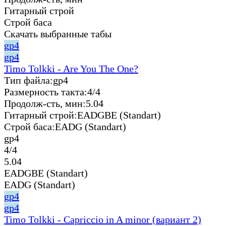
Гитарный строй
Строй баса
Скачать выбранные табы
gp4
gp4
Timo Tolkki - Are You The One?
Тип файла:
gp4
Размерность такта:
4/4
Продолж-сть, мин:
5.04
Гитарный строй:
EADGBE (Standart)
Строй баса:
EADG (Standart)
gp4
4/4
5.04
EADGBE (Standart)
EADG (Standart)
gp4
gp4
Timo Tolkki - Capriccio in A minor (вариант 2)