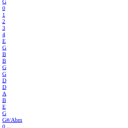
G
0
1
2
3
4
E
G
B
B
G
G
D
D
A
B
E
G
G#/Abm
0 ...