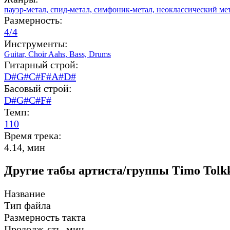
пауэр-метал,
спид-метал,
симфоник-метал,
неоклассический ме
Размерность:
4/4
Инструменты:
Guitar,
Choir Aahs,
Bass,
Drums
Гитарный строй:
D#G#C#F#A#D#
Басовый строй:
D#G#C#F#
Темп:
110
Время трека:
4.14, мин
Другие табы артиста/группы Timo Tolkk
Название
Тип файла
Размерность такта
Продолж-сть, мин