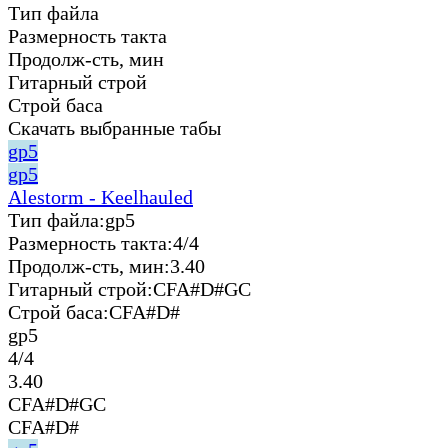
Тип файла
Размерность такта
Продолж-сть, мин
Гитарный строй
Строй баса
Скачать выбранные табы
gp5
gp5
Alestorm - Keelhauled
Тип файла:
gp5
Размерность такта:
4/4
Продолж-сть, мин:
3.40
Гитарный строй:
CFA#D#GC
Строй баса:
CFA#D#
gp5
4/4
3.40
CFA#D#GC
CFA#D#