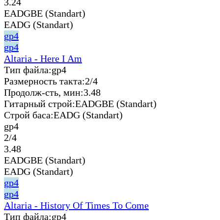
3.24
EADGBE (Standart)
EADG (Standart)
gp4
gp4
Altaria - Here I Am
Тип файла:
gp4
Размерность такта:
2/4
Продолж-сть, мин:
3.48
Гитарный строй:
EADGBE (Standart)
Строй баса:
EADG (Standart)
gp4
2/4
3.48
EADGBE (Standart)
EADG (Standart)
gp4
gp4
Altaria - History Of Times To Come
Тип файла:
gp4