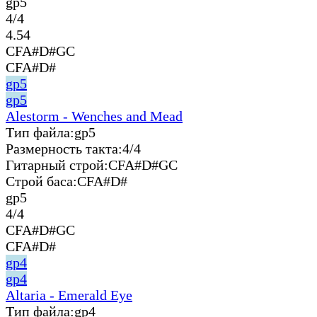
gp5
4/4
4.54
CFA#D#GC
CFA#D#
gp5
gp5
Alestorm - Wenches and Mead
Тип файла:
gp5
Размерность такта:
4/4
Гитарный строй:
CFA#D#GC
Строй баса:
CFA#D#
gp5
4/4
CFA#D#GC
CFA#D#
gp4
gp4
Altaria - Emerald Eye
Тип файла:
gp4