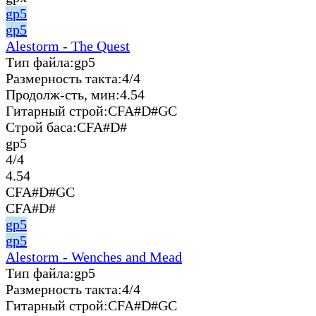
gp5
gp5
Alestorm - The Quest
Тип файла:
gp5
Размерность такта:
4/4
Продолж-сть, мин:
4.54
Гитарный строй:
CFA#D#GC
Строй баса:
CFA#D#
gp5
4/4
4.54
CFA#D#GC
CFA#D#
gp5
gp5
Alestorm - Wenches and Mead
Тип файла:
gp5
Размерность такта:
4/4
Гитарный строй:
CFA#D#GC