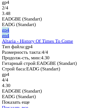
gp4
2/4
3.48
EADGBE (Standart)
EADG (Standart)
gp4
gp4
Altaria - History Of Times To Come
Тип файла:
gp4
Размерность такта:
4/4
Продолж-сть, мин:
4.30
Гитарный строй:
EADGBE (Standart)
Строй баса:
EADG (Standart)
gp4
4/4
4.30
EADGBE (Standart)
EADG (Standart)
Показать еще
Показать все