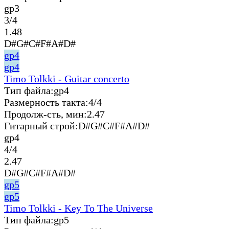
gp3
3/4
1.48
D#G#C#F#A#D#
gp4
gp4
Timo Tolkki - Guitar concerto
Тип файла:
gp4
Размерность такта:
4/4
Продолж-сть, мин:
2.47
Гитарный строй:
D#G#C#F#A#D#
gp4
4/4
2.47
D#G#C#F#A#D#
gp5
gp5
Timo Tolkki - Key To The Universe
Тип файла:
gp5