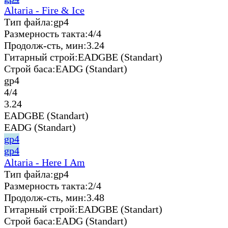
Altaria - Fire & Ice
Тип файла:
gp4
Размерность такта:
4/4
Продолж-сть, мин:
3.24
Гитарный строй:
EADGBE (Standart)
Строй баса:
EADG (Standart)
gp4
4/4
3.24
EADGBE (Standart)
EADG (Standart)
gp4
gp4
Altaria - Here I Am
Тип файла:
gp4
Размерность такта:
2/4
Продолж-сть, мин:
3.48
Гитарный строй:
EADGBE (Standart)
Строй баса:
EADG (Standart)