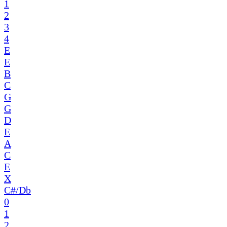
1
2
3
4
E
E
B
C
G
G
D
E
A
C
E
X
C#/Db
0
1
2