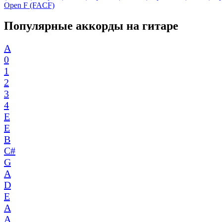
Open F (FACF)
Популярные аккорды на гитаре
A
0
1
2
3
4
E
E
B
C#
G
A
D
E
A
A