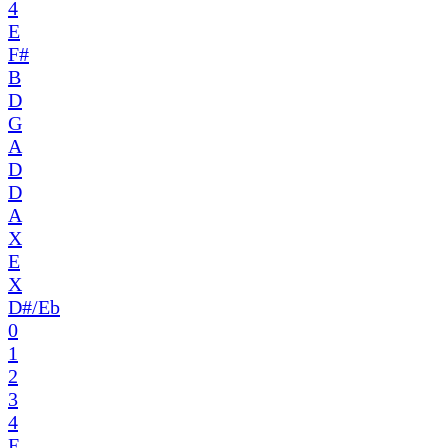
4
E
F#
B
D
G
A
D
D
A
X
E
X
D#/Eb
0
1
2
3
4
E