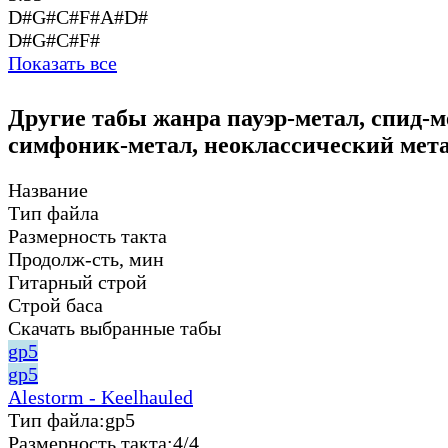
D#G#C#F#A#D#
D#G#C#F#
Показать все
Другие табы жанра пауэр-метал, спид-м
симфоник-метал, неоклассический мета
Название
Тип файла
Размерность такта
Продолж-сть, мин
Гитарный строй
Строй баса
Скачать выбранные табы
gp5
gp5
Alestorm - Keelhauled
Тип файла:
gp5
Размерность такта:
4/4