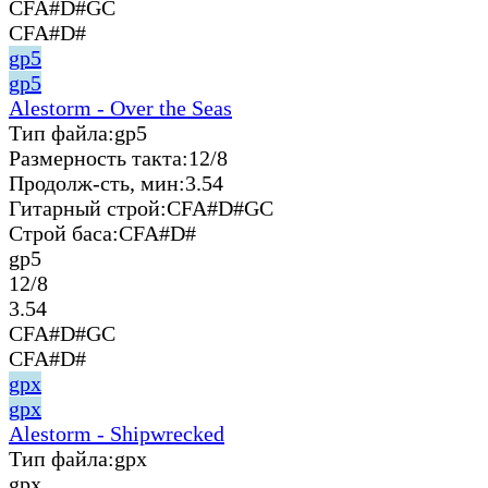
CFA#D#GC
CFA#D#
gp5
gp5
Alestorm - Over the Seas
Тип файла:
gp5
Размерность такта:
12/8
Продолж-сть, мин:
3.54
Гитарный строй:
CFA#D#GC
Строй баса:
CFA#D#
gp5
12/8
3.54
CFA#D#GC
CFA#D#
gpx
gpx
Alestorm - Shipwrecked
Тип файла:
gpx
gpx