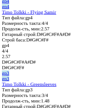
gp4
gp4
Timo Tolkki - Flying Samir
Тип файла:
gp4
Размерность такта:
4/4
Продолж-сть, мин:
2.57
Гитарный строй:
D#G#C#F#A#D#
Строй баса:
D#G#C#F#
gp4
4/4
2.57
D#G#C#F#A#D#
D#G#C#F#
gp3
gp3
Timo Tolkki - Greensleeves
Тип файла:
gp3
Размерность такта:
3/4
Продолж-сть, мин:
1.48
Гитарный строй:
D#G#C#F#A#D#