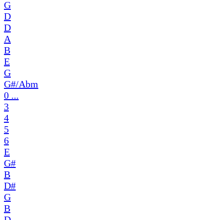
G
D
D
A
B
E
G
G#/Abm
0 ...
3
4
5
6
E
G#
B
D#
G
B
D