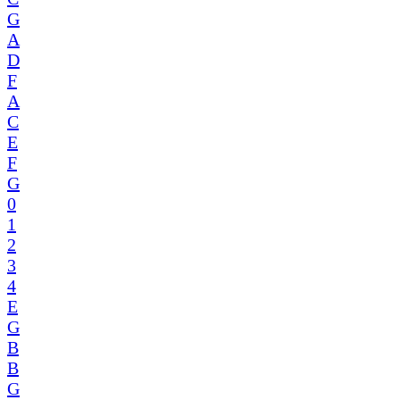
G
A
D
F
A
C
E
F
G
0
1
2
3
4
E
G
B
B
G