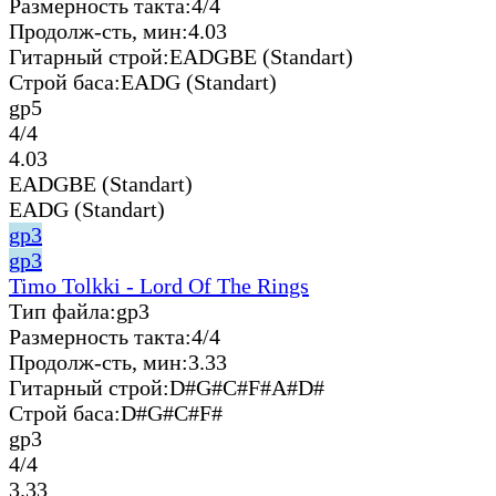
Размерность такта:
4/4
Продолж-сть, мин:
4.03
Гитарный строй:
EADGBE (Standart)
Строй баса:
EADG (Standart)
gp5
4/4
4.03
EADGBE (Standart)
EADG (Standart)
gp3
gp3
Timo Tolkki - Lord Of The Rings
Тип файла:
gp3
Размерность такта:
4/4
Продолж-сть, мин:
3.33
Гитарный строй:
D#G#C#F#A#D#
Строй баса:
D#G#C#F#
gp3
4/4
3.33