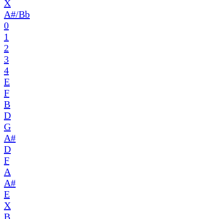
X
A#/Bb
0
1
2
3
4
E
F
B
D
G
A#
D
F
A
A#
E
X
B