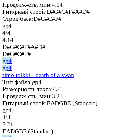
Продолж-сть, мин:
4.14
Гитарный строй:
D#G#C#F#A#D#
Строй баса:
D#G#C#F#
gp4
4/4
4.14
D#G#C#F#A#D#
D#G#C#F#
gp4
gp4
timo tolkki - death of a swan
Тип файла:
gp4
Размерность такта:
4/4
Продолж-сть, мин:
3.21
Гитарный строй:
EADGBE (Standart)
gp4
4/4
3.21
EADGBE (Standart)