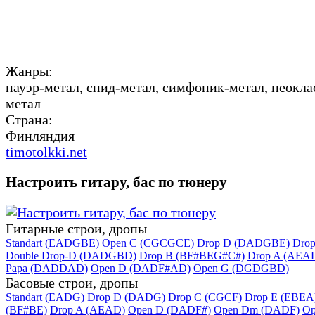
Жанры:
пауэр-метал, спид-метал, симфоник-метал, неокл
метал
Страна:
Финляндия
timotolkki.net
Настроить гитару, бас по тюнеру
Гитарные строи, дропы
Standart (EADGBE)
Open C (CGCGCE)
Drop D (DADGBE)
Dro
Double Drop-D (DADGBD)
Drop B (BF#BEG#C#)
Drop A (AEA
Papa (DADDAD)
Open D (DADF#AD)
Open G (DGDGBD)
Басовые строи, дропы
Standart (EADG)
Drop D (DADG)
Drop C (CGCF)
Drop E (EBEA
(BF#BE)
Drop A (AEAD)
Open D (DADF#)
Open Dm (DADF)
Op