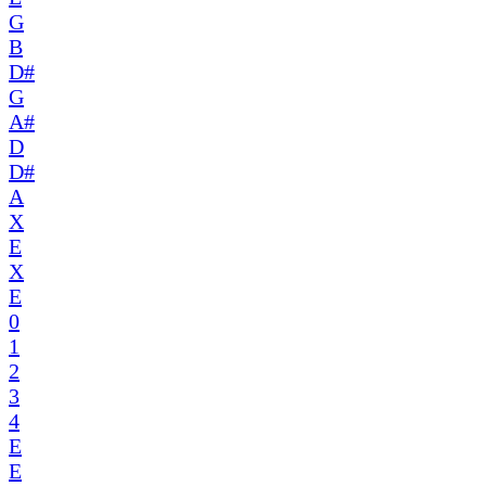
G
B
D#
G
A#
D
D#
A
X
E
X
E
0
1
2
3
4
E
E