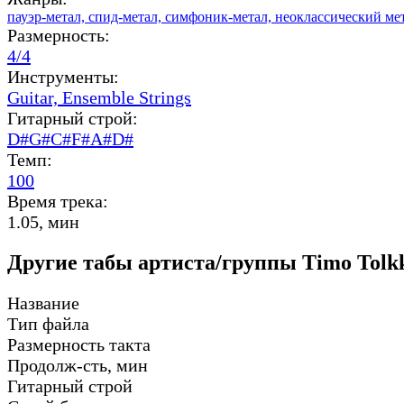
пауэр-метал,
спид-метал,
симфоник-метал,
неоклассический ме
Размерность:
4/4
Инструменты:
Guitar,
Ensemble Strings
Гитарный строй:
D#G#C#F#A#D#
Темп:
100
Время трека:
1.05, мин
Другие табы артиста/группы Timo Tolkk
Название
Тип файла
Размерность такта
Продолж-сть, мин
Гитарный строй