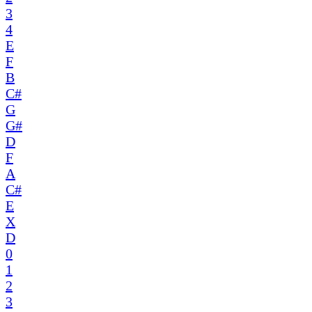
3
4
E
F
B
C#
G
G#
D
F
A
C#
E
X
D
0
1
2
3