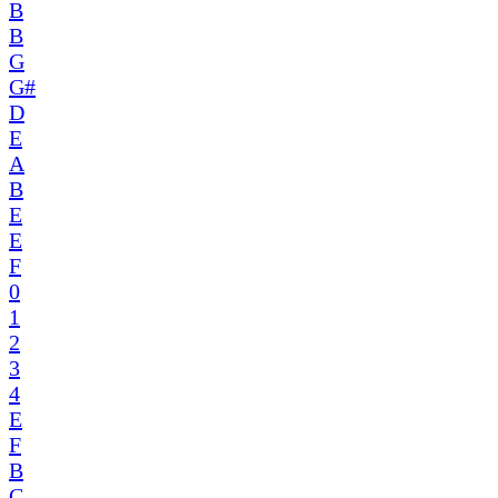
B
B
G
G#
D
E
A
B
E
E
F
0
1
2
3
4
E
F
B
C