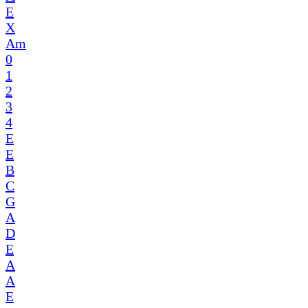
E
X
Am
0
1
2
3
4
E
E
B
C
G
A
D
E
A
A
E