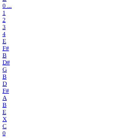
0 ...
1
2
3
4
E
F#
B
D#
G
B
D
F#
A
B
E
X
C
0