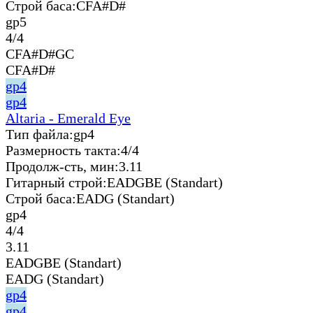
Строй баса:
CFA#D#
gp5
4/4
CFA#D#GC
CFA#D#
gp4
gp4
Altaria - Emerald Eye
Тип файла:
gp4
Размерность такта:
4/4
Продолж-сть, мин:
3.11
Гитарный строй:
EADGBE (Standart)
Строй баса:
EADG (Standart)
gp4
4/4
3.11
EADGBE (Standart)
EADG (Standart)
gp4
gp4