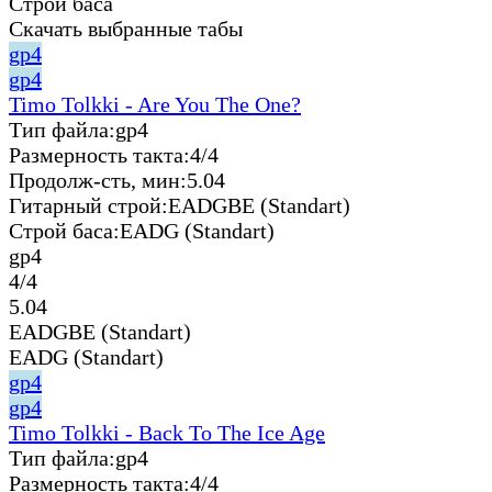
Строй баса
Скачать выбранные табы
gp4
gp4
Timo Tolkki - Are You The One?
Тип файла:
gp4
Размерность такта:
4/4
Продолж-сть, мин:
5.04
Гитарный строй:
EADGBE (Standart)
Строй баса:
EADG (Standart)
gp4
4/4
5.04
EADGBE (Standart)
EADG (Standart)
gp4
gp4
Timo Tolkki - Back To The Ice Age
Тип файла:
gp4
Размерность такта:
4/4