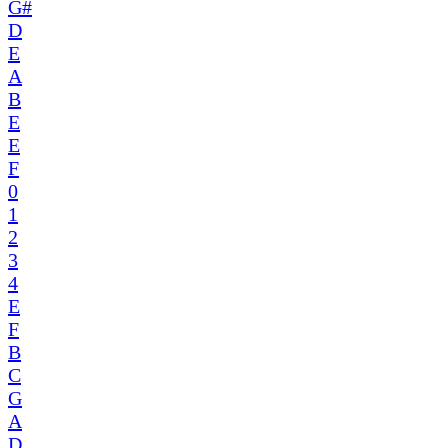
G#
D
E
A
B
E
E
F
0
1
2
3
4
E
F
B
C
G
A
D