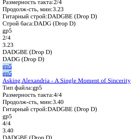
Размерность такта:
2/4
Продолж-сть, мин:
3.23
Гитарный строй:
DADGBE (Drop D)
Строй баса:
DADG (Drop D)
gp5
2/4
3.23
DADGBE (Drop D)
DADG (Drop D)
gp5
gp5
Asking Alexandria - A Single Moment of Sincerity
Тип файла:
gp5
Размерность такта:
4/4
Продолж-сть, мин:
3.40
Гитарный строй:
DADGBE (Drop D)
gp5
4/4
3.40
DADGBE (Drop D)