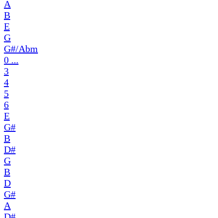
A
B
E
G
G#/Abm
0 ...
3
4
5
6
E
G#
B
D#
G
B
D
G#
A
D#