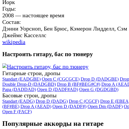
Йорк
Годы:
2008 — настоящее время
Состав:
Дэнни Уорсноп, Бен Брюс, Кэмерон Лидделл, Сэм 
Джеймс Касселлс
wikipedia
Настроить гитару, бас по тюнеру
Гитарные строи, дропы
Standart (EADGBE)
Open C (CGCGCE)
Drop D (DADGBE)
Dro
Double Drop-D (DADGBD)
Drop B (BF#BEG#C#)
Drop A (AEA
Papa (DADDAD)
Open D (DADF#AD)
Open G (DGDGBD)
Басовые строи, дропы
Standart (EADG)
Drop D (DADG)
Drop C (CGCF)
Drop E (EBEA
(BF#BE)
Drop A (AEAD)
Open D (DADF#)
Open Dm (DADF)
Op
Open F (FACF)
Популярные аккорды на гитаре