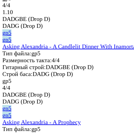
4/4
1.10
DADGBE (Drop D)
DADG (Drop D)
gp5
gp5
Asking Alexandria - A Candlelit Dinner With Inamort
Тип файла:
gp5
Размерность такта:
4/4
Гитарный строй:
DADGBE (Drop D)
Строй баса:
DADG (Drop D)
gp5
4/4
DADGBE (Drop D)
DADG (Drop D)
gp5
gp5
Asking Alexandria - A Prophecy
Тип файла:
gp5