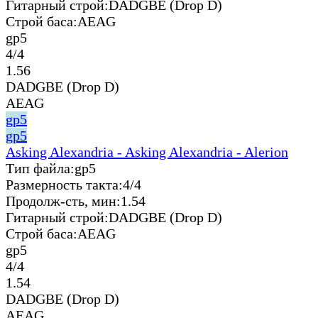
Гитарный строй:
DADGBE (Drop D)
Строй баса:
AEAG
gp5
4/4
1.56
DADGBE (Drop D)
AEAG
gp5
gp5
Asking Alexandria - Asking Alexandria - Alerion
Тип файла:
gp5
Размерность такта:
4/4
Продолж-сть, мин:
1.54
Гитарный строй:
DADGBE (Drop D)
Строй баса:
AEAG
gp5
4/4
1.54
DADGBE (Drop D)
AEAG