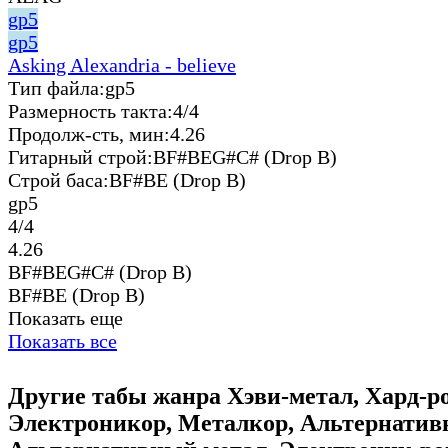
gp5
gp5
Asking Alexandria - believe
Тип файла:
gp5
Размерность такта:
4/4
Продолж-сть, мин:
4.26
Гитарный строй:
BF#BEG#C# (Drop B)
Строй баса:
BF#BE (Drop B)
gp5
4/4
4.26
BF#BEG#C# (Drop B)
BF#BE (Drop B)
Показать еще
Показать все
Другие табы жанра Хэви-метал, Хард-р
Электроникор, Металкор, Альтернатив