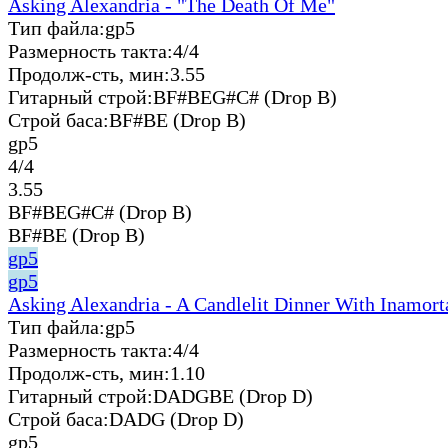
Asking Alexandria - "The Death Of Me"
Тип файла:
gp5
Размерность такта:
4/4
Продолж-сть, мин:
3.55
Гитарный строй:
BF#BEG#C# (Drop B)
Строй баса:
BF#BE (Drop B)
gp5
4/4
3.55
BF#BEG#C# (Drop B)
BF#BE (Drop B)
gp5
gp5
Asking Alexandria - A Candlelit Dinner With Inamort
Тип файла:
gp5
Размерность такта:
4/4
Продолж-сть, мин:
1.10
Гитарный строй:
DADGBE (Drop D)
Строй баса:
DADG (Drop D)
gp5