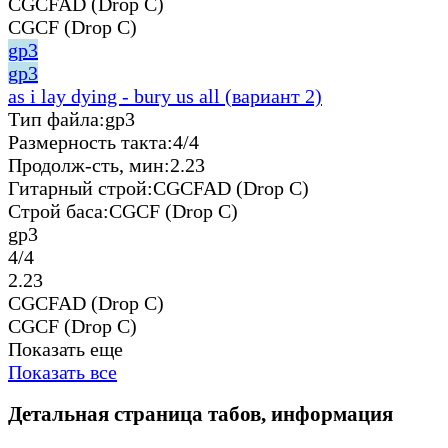
CGCFAD (Drop C)
CGCF (Drop C)
gp3
gp3
as i lay dying - bury us all (вариант 2)
Тип файла:
gp3
Размерность такта:
4/4
Продолж-сть, мин:
2.23
Гитарный строй:
CGCFAD (Drop C)
Строй баса:
CGCF (Drop C)
gp3
4/4
2.23
CGCFAD (Drop C)
CGCF (Drop C)
Показать еще
Показать все
Детальная страница табов, информация