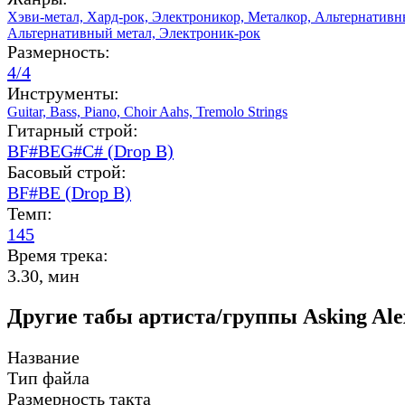
Хэви-метал,
Хард-рок,
Электроникор,
Металкор,
Альтернативн
Альтернативный метал,
Электроник-рок
Размерность:
4/4
Инструменты:
Guitar,
Bass,
Piano,
Choir Aahs,
Tremolo Strings
Гитарный строй:
BF#BEG#C# (Drop B)
Басовый строй:
BF#BE (Drop B)
Темп:
145
Время трека:
3.30, мин
Другие табы артиста/группы Asking Ale
Название
Тип файла
Размерность такта