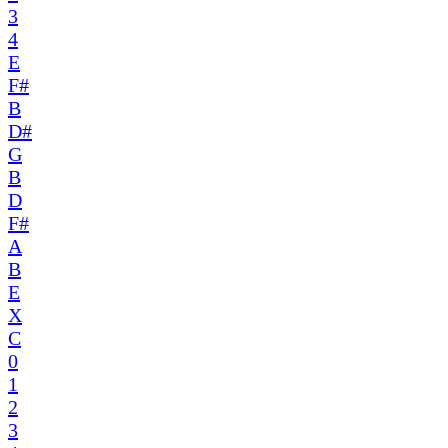
3
4
E
F#
B
D#
G
B
D
F#
A
B
E
X
C
0
1
2
3