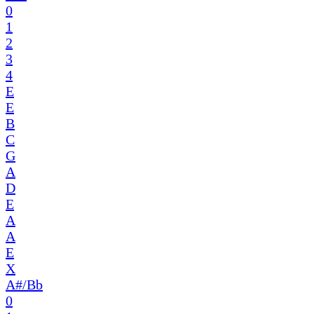
0
1
2
3
4
E
E
B
C
G
A
D
E
A
A
E
X
A#/Bb
0