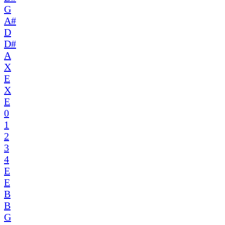
G
A#
D
D#
A
X
E
X
E
0
1
2
3
4
E
E
B
B
G