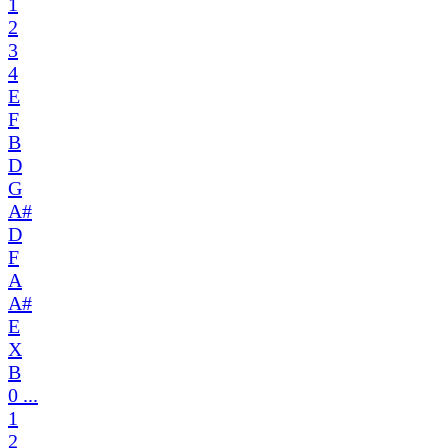
1
2
3
4
E
F
B
D
G
A#
D
F
A
A#
E
X
B
0 ...
1
2