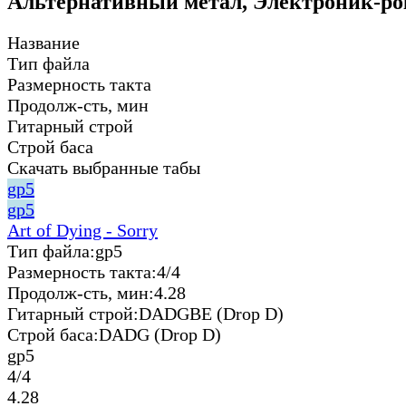
Альтернативный метал, Электроник-ро
Название
Тип файла
Размерность такта
Продолж-сть, мин
Гитарный строй
Строй баса
Скачать выбранные табы
gp5
gp5
Art of Dying - Sorry
Тип файла:
gp5
Размерность такта:
4/4
Продолж-сть, мин:
4.28
Гитарный строй:
DADGBE (Drop D)
Строй баса:
DADG (Drop D)
gp5
4/4
4.28