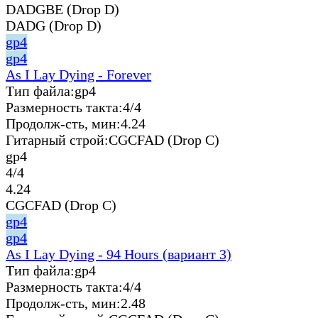
DADGBE (Drop D)
DADG (Drop D)
gp4
gp4
As I Lay Dying - Forever
Тип файла:
gp4
Размерность такта:
4/4
Продолж-сть, мин:
4.24
Гитарный строй:
CGCFAD (Drop C)
gp4
4/4
4.24
CGCFAD (Drop C)
gp4
gp4
As I Lay Dying - 94 Hours (вариант 3)
Тип файла:
gp4
Размерность такта:
4/4
Продолж-сть, мин:
2.48