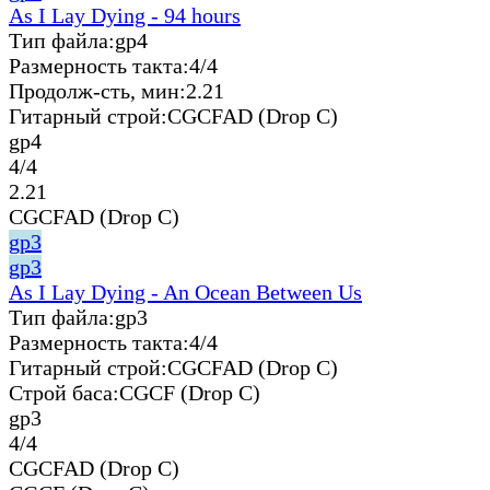
As I Lay Dying - 94 hours
Тип файла:
gp4
Размерность такта:
4/4
Продолж-сть, мин:
2.21
Гитарный строй:
CGCFAD (Drop C)
gp4
4/4
2.21
CGCFAD (Drop C)
gp3
gp3
As I Lay Dying - An Ocean Between Us
Тип файла:
gp3
Размерность такта:
4/4
Гитарный строй:
CGCFAD (Drop C)
Строй баса:
CGCF (Drop C)
gp3
4/4
CGCFAD (Drop C)