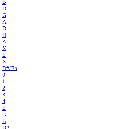
B
D
G
A
D
D
A
X
E
X
D#/Eb
0
1
2
3
4
E
G
B
D#