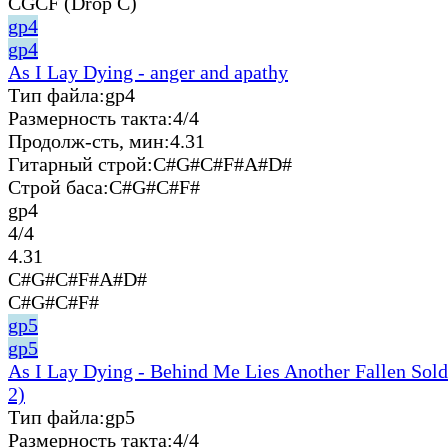
CGCF (Drop C)
gp4
gp4
As I Lay Dying - anger and apathy
Тип файла:
gp4
Размерность такта:
4/4
Продолж-сть, мин:
4.31
Гитарный строй:
C#G#C#F#A#D#
Строй баса:
C#G#C#F#
gp4
4/4
4.31
C#G#C#F#A#D#
C#G#C#F#
gp5
gp5
As I Lay Dying - Behind Me Lies Another Fallen Sold
2)
Тип файла:
gp5
Размерность такта:
4/4