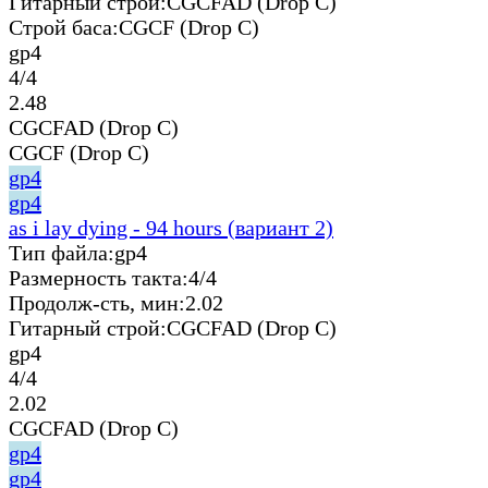
Гитарный строй:
CGCFAD (Drop C)
Строй баса:
CGCF (Drop C)
gp4
4/4
2.48
CGCFAD (Drop C)
CGCF (Drop C)
gp4
gp4
as i lay dying - 94 hours (вариант 2)
Тип файла:
gp4
Размерность такта:
4/4
Продолж-сть, мин:
2.02
Гитарный строй:
CGCFAD (Drop C)
gp4
4/4
2.02
CGCFAD (Drop C)
gp4
gp4