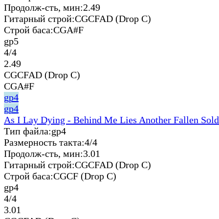
Продолж-сть, мин:
2.49
Гитарный строй:
CGCFAD (Drop C)
Строй баса:
CGA#F
gp5
4/4
2.49
CGCFAD (Drop C)
CGA#F
gp4
gp4
As I Lay Dying - Behind Me Lies Another Fallen Sold
Тип файла:
gp4
Размерность такта:
4/4
Продолж-сть, мин:
3.01
Гитарный строй:
CGCFAD (Drop C)
Строй баса:
CGCF (Drop C)
gp4
4/4
3.01