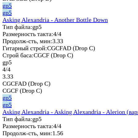
gp5
gp5
Asking Alexandria - Another Bottle Down
Тип файла:
gp5
Размерность такта:
4/4
Продолж-сть, мин:
3.33
Гитарный строй:
CGCFAD (Drop C)
Строй баса:
CGCF (Drop C)
gp5
4/4
3.33
CGCFAD (Drop C)
CGCF (Drop C)
gp5
gp5
Asking Alexandria - Asking Alexandria - Alerion (ва
Тип файла:
gp5
Размерность такта:
4/4
Продолж-сть, мин:
1.56