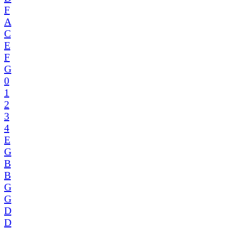
F
A
C
E
F
G
0
1
2
3
4
E
G
B
B
G
G
D
D