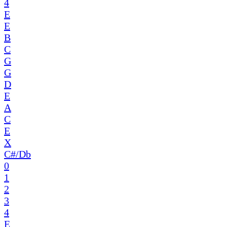
4
E
E
B
C
G
G
D
E
A
C
E
X
C#/Db
0
1
2
3
4
E