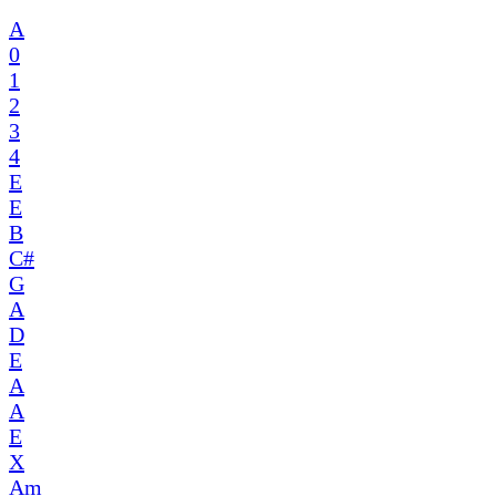
A
0
1
2
3
4
E
E
B
C#
G
A
D
E
A
A
E
X
Am