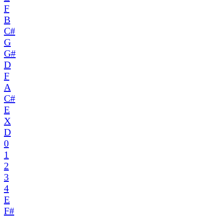
F
B
C#
G
G#
D
F
A
C#
E
X
D
0
1
2
3
4
E
F#