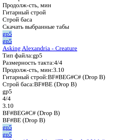
Продолж-сть, мин
Гитарный строй
Строй баса
Скачать выбранные табы
gp5
gp5
Asking Alexandria - Creature
Тип файла:
gp5
Размерность такта:
4/4
Продолж-сть, мин:
3.10
Гитарный строй:
BF#BEG#C# (Drop B)
Строй баса:
BF#BE (Drop B)
gp5
4/4
3.10
BF#BEG#C# (Drop B)
BF#BE (Drop B)
gp5
gp5