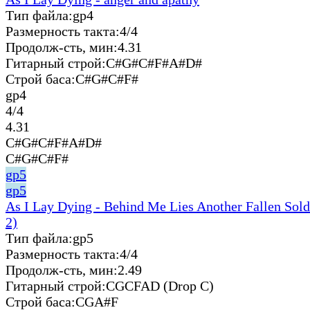
Тип файла:
gp4
Размерность такта:
4/4
Продолж-сть, мин:
4.31
Гитарный строй:
C#G#C#F#A#D#
Строй баса:
C#G#C#F#
gp4
4/4
4.31
C#G#C#F#A#D#
C#G#C#F#
gp5
gp5
As I Lay Dying - Behind Me Lies Another Fallen Sold
2)
Тип файла:
gp5
Размерность такта:
4/4
Продолж-сть, мин:
2.49
Гитарный строй:
CGCFAD (Drop C)
Строй баса:
CGA#F