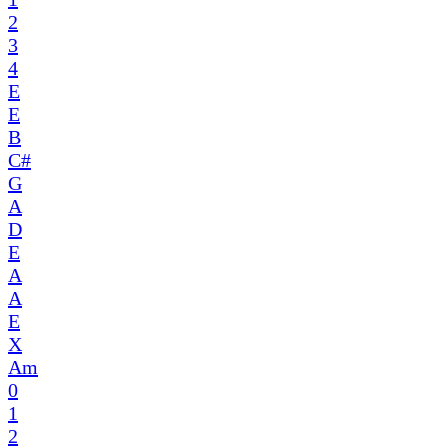
2
3
4
E
E
B
C#
G
A
D
E
A
A
E
X
Am
0
1
2