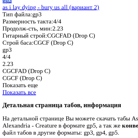
as i lay dying - bury us all (вариант 2)
Тип файла:
gp3
Размерность такта:
4/4
Продолж-сть, мин:
2.23
Гитарный строй:
CGCFAD (Drop C)
Строй баса:
CGCF (Drop C)
gp3
4/4
2.23
CGCFAD (Drop C)
CGCF (Drop C)
Показать еще
Показать все
Детальная страница табов, информация
На детальной странице Вы можете скачать табы As
Alexandria - Creature в формате gp5, а так же
конв
файл табов в другие форматы: gp3, gp4, gp5.