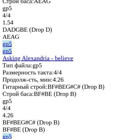
Строй баса:
AEAG
gp5
4/4
1.54
DADGBE (Drop D)
AEAG
gp5
gp5
Asking Alexandria - believe
Тип файла:
gp5
Размерность такта:
4/4
Продолж-сть, мин:
4.26
Гитарный строй:
BF#BEG#C# (Drop B)
Строй баса:
BF#BE (Drop B)
gp5
4/4
4.26
BF#BEG#C# (Drop B)
BF#BE (Drop B)
gp5