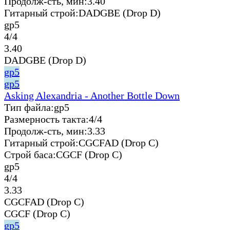
Продолж-сть, мин:
3.40
Гитарный строй:
DADGBE (Drop D)
gp5
4/4
3.40
DADGBE (Drop D)
gp5
gp5
Asking Alexandria - Another Bottle Down
Тип файла:
gp5
Размерность такта:
4/4
Продолж-сть, мин:
3.33
Гитарный строй:
CGCFAD (Drop C)
Строй баса:
CGCF (Drop C)
gp5
4/4
3.33
CGCFAD (Drop C)
CGCF (Drop C)
gp5