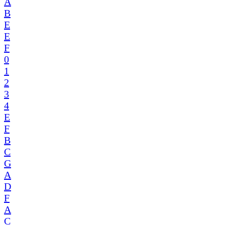
A
B
E
E
F
0
1
2
3
4
E
F
B
C
G
A
D
F
A
C