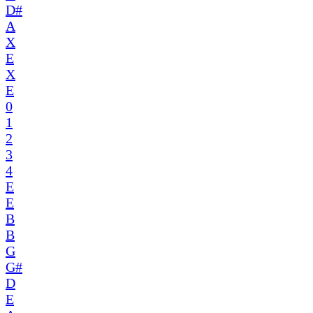
D#
A
X
E
X
E
0
1
2
3
4
E
E
B
B
G
G#
D
E