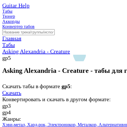
Guitar Help
Табы
Тюнер
Аккорды
Конвертер табов
Главная
Табы
Asking Alexandria - Creature
gp5
Asking Alexandria - Creature - табы для
Скачать табы в формате
gp5
:
Скачать
Конвертировать и скачать в другом формате:
gp3
gp4
Жанры:
Хэви-метал,
Хард-рок,
Электроникор,
Металкор,
Альтернативн