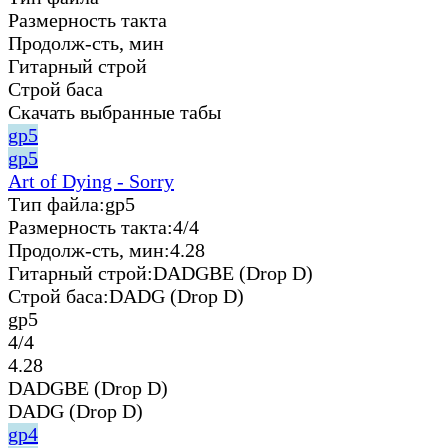
Размерность такта
Продолж-сть, мин
Гитарный строй
Строй баса
Скачать выбранные табы
gp5
gp5
Art of Dying - Sorry
Тип файла:
gp5
Размерность такта:
4/4
Продолж-сть, мин:
4.28
Гитарный строй:
DADGBE (Drop D)
Строй баса:
DADG (Drop D)
gp5
4/4
4.28
DADGBE (Drop D)
DADG (Drop D)
gp4