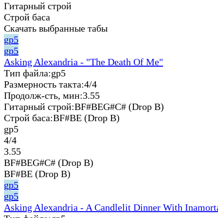
Гитарный строй
Строй баса
Скачать выбранные табы
gp5
gp5
Asking Alexandria - "The Death Of Me"
Тип файла:
gp5
Размерность такта:
4/4
Продолж-сть, мин:
3.55
Гитарный строй:
BF#BEG#C# (Drop B)
Строй баса:
BF#BE (Drop B)
gp5
4/4
3.55
BF#BEG#C# (Drop B)
BF#BE (Drop B)
gp5
gp5
Asking Alexandria - A Candlelit Dinner With Inamort