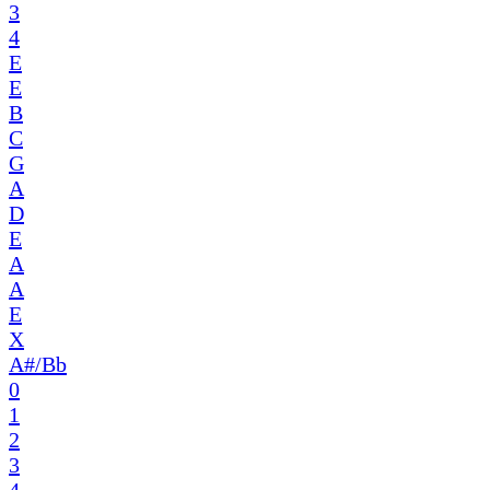
3
4
E
E
B
C
G
A
D
E
A
A
E
X
A#/Bb
0
1
2
3