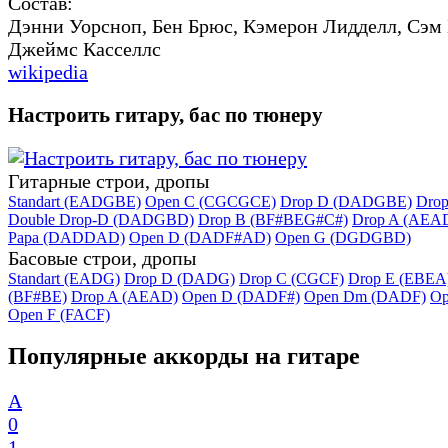
Состав:
Дэнни Уорсноп, Бен Брюс, Кэмерон Лидделл, Сэм 
Джеймс Касселлс
wikipedia
Настроить гитару, бас по тюнеру
Гитарные строи, дропы
Standart (EADGBE)
Open C (CGCGCE)
Drop D (DADGBE)
Dro
Double Drop-D (DADGBD)
Drop B (BF#BEG#C#)
Drop A (AEA
Papa (DADDAD)
Open D (DADF#AD)
Open G (DGDGBD)
Басовые строи, дропы
Standart (EADG)
Drop D (DADG)
Drop C (CGCF)
Drop E (EBEA
(BF#BE)
Drop A (AEAD)
Open D (DADF#)
Open Dm (DADF)
Op
Open F (FACF)
Популярные аккорды на гитаре
A
0
1