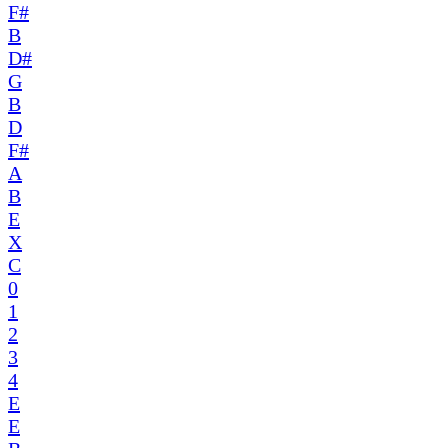
F#
B
D#
G
B
D
F#
A
B
E
X
C
0
1
2
3
4
E
E