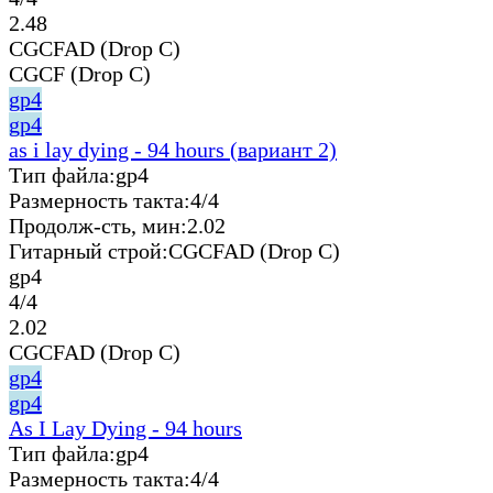
2.48
CGCFAD (Drop C)
CGCF (Drop C)
gp4
gp4
as i lay dying - 94 hours (вариант 2)
Тип файла:
gp4
Размерность такта:
4/4
Продолж-сть, мин:
2.02
Гитарный строй:
CGCFAD (Drop C)
gp4
4/4
2.02
CGCFAD (Drop C)
gp4
gp4
As I Lay Dying - 94 hours
Тип файла:
gp4
Размерность такта:
4/4