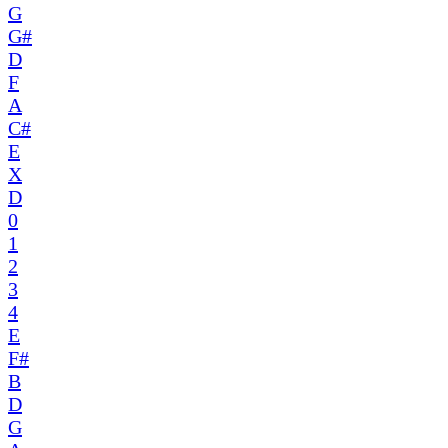
G
G#
D
F
A
C#
E
X
D
0
1
2
3
4
E
F#
B
D
G