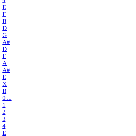
4
E
F
B
D
G
A#
D
F
A
A#
E
X
B
0 ...
1
2
3
4
E