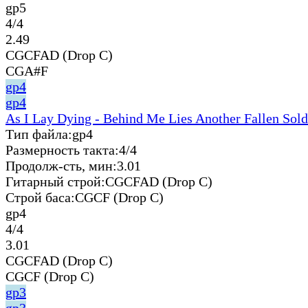
gp5
4/4
2.49
CGCFAD (Drop C)
CGA#F
gp4
gp4
As I Lay Dying - Behind Me Lies Another Fallen Sold
Тип файла:
gp4
Размерность такта:
4/4
Продолж-сть, мин:
3.01
Гитарный строй:
CGCFAD (Drop C)
Строй баса:
CGCF (Drop C)
gp4
4/4
3.01
CGCFAD (Drop C)
CGCF (Drop C)
gp3
gp3