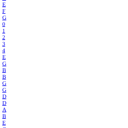
E
F
G
0
1
2
3
4
E
G
B
B
G
G
D
D
A
B
E