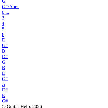
G
G#/Abm
0 ...
3
4
5
6
E
G#
B
D#
G
B
D
G#
A
D#
E
G#
© Guitar Help, 2026