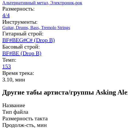
Альтернативный метал,
Электроник-рок
Размерность:
4/4
Инструменты:
Guitar,
Drums,
Bass,
Tremolo Strings
Гитарный строй:
BF#BEG#C# (Drop B)
Басовый строй:
BF#BE (Drop B)
Темп:
153
Время трека:
3.10, мин
Другие табы артиста/группы Asking Ale
Название
Тип файла
Размерность такта
Продолж-сть, мин