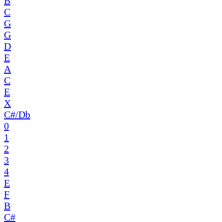
B
C
G
G
D
E
A
C
E
X
C#/Db
0
1
2
3
4
E
F
B
C#