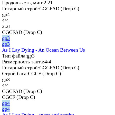
Продолж-сть, мин:
2.21
Гитарный строй:
CGCFAD (Drop C)
gp4
4/4
2.21
CGCFAD (Drop C)
gp3
gp3
As I Lay Dying - An Ocean Between Us
Тип файла:
gp3
Размерность такта:
4/4
Гитарный строй:
CGCFAD (Drop C)
Строй баса:
CGCF (Drop C)
gp3
4/4
CGCFAD (Drop C)
CGCF (Drop C)
gp4
gp4
As I Lay Dying - anger and apathy