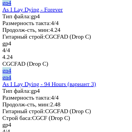
gp4
As I Lay Dying - Forever
Тип файла:
gp4
Размерность такта:
4/4
Продолж-сть, мин:
4.24
Гитарный строй:
CGCFAD (Drop C)
gp4
4/4
4.24
CGCFAD (Drop C)
gp4
gp4
As I Lay Dying - 94 Hours (вариант 3)
Тип файла:
gp4
Размерность такта:
4/4
Продолж-сть, мин:
2.48
Гитарный строй:
CGCFAD (Drop C)
Строй баса:
CGCF (Drop C)
gp4
4/4