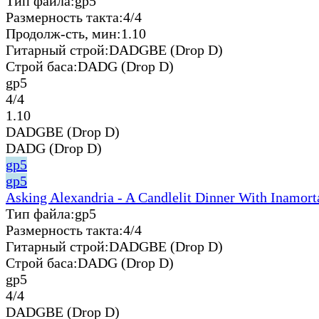
Тип файла:
gp5
Размерность такта:
4/4
Продолж-сть, мин:
1.10
Гитарный строй:
DADGBE (Drop D)
Строй баса:
DADG (Drop D)
gp5
4/4
1.10
DADGBE (Drop D)
DADG (Drop D)
gp5
gp5
Asking Alexandria - A Candlelit Dinner With Inamort
Тип файла:
gp5
Размерность такта:
4/4
Гитарный строй:
DADGBE (Drop D)
Строй баса:
DADG (Drop D)
gp5
4/4
DADGBE (Drop D)