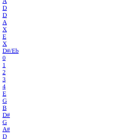
A
D
D
A
X
E
X
D#/Eb
0
1
2
3
4
E
G
B
D#
G
A#
D