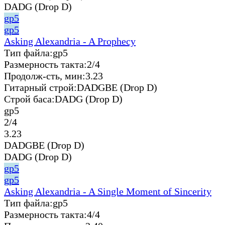
DADG (Drop D)
gp5
gp5
Asking Alexandria - A Prophecy
Тип файла:
gp5
Размерность такта:
2/4
Продолж-сть, мин:
3.23
Гитарный строй:
DADGBE (Drop D)
Строй баса:
DADG (Drop D)
gp5
2/4
3.23
DADGBE (Drop D)
DADG (Drop D)
gp5
gp5
Asking Alexandria - A Single Moment of Sincerity
Тип файла:
gp5
Размерность такта:
4/4