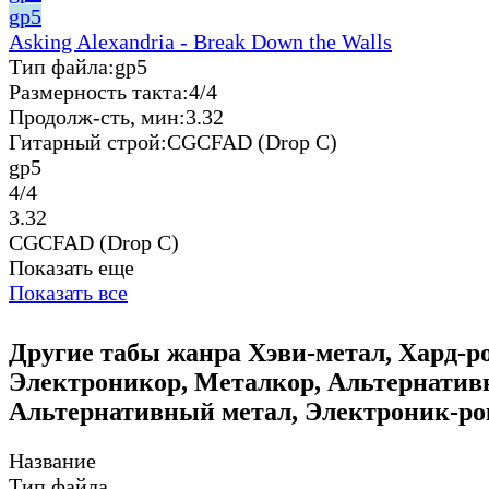
gp5
Asking Alexandria - Break Down the Walls
Тип файла:
gp5
Размерность такта:
4/4
Продолж-сть, мин:
3.32
Гитарный строй:
CGCFAD (Drop C)
gp5
4/4
3.32
CGCFAD (Drop C)
Показать еще
Показать все
Другие табы жанра Хэви-метал, Хард-р
Электроникор, Металкор, Альтернатив
Альтернативный метал, Электроник-ро
Название
Тип файла