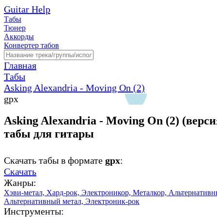
Guitar Help
Табы
Тюнер
Аккорды
Конвертер табов
Главная
Табы
Asking Alexandria - Moving On (2)
gpx
Asking Alexandria - Moving On (2) (версия
табы для гитары
Скачать табы в формате
gpx
:
Скачать
Жанры:
Хэви-метал,
Хард-рок,
Электроникор,
Металкор,
Альтернативн
Альтернативный метал,
Электроник-рок
Инструменты: