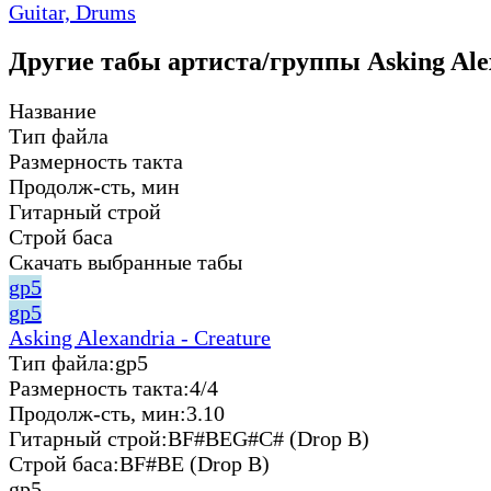
Guitar,
Drums
Другие табы артиста/группы Asking Ale
Название
Тип файла
Размерность такта
Продолж-сть, мин
Гитарный строй
Строй баса
Скачать выбранные табы
gp5
gp5
Asking Alexandria - Creature
Тип файла:
gp5
Размерность такта:
4/4
Продолж-сть, мин:
3.10
Гитарный строй:
BF#BEG#C# (Drop B)
Строй баса:
BF#BE (Drop B)
gp5