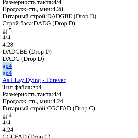
Размерность такта:
4/4
Продолж-сть, мин:
4.28
Гитарный строй:
DADGBE (Drop D)
Строй баса:
DADG (Drop D)
gp5
4/4
4.28
DADGBE (Drop D)
DADG (Drop D)
gp4
gp4
As I Lay Dying - Forever
Тип файла:
gp4
Размерность такта:
4/4
Продолж-сть, мин:
4.24
Гитарный строй:
CGCFAD (Drop C)
gp4
4/4
4.24
CGCFAD (Drop C)