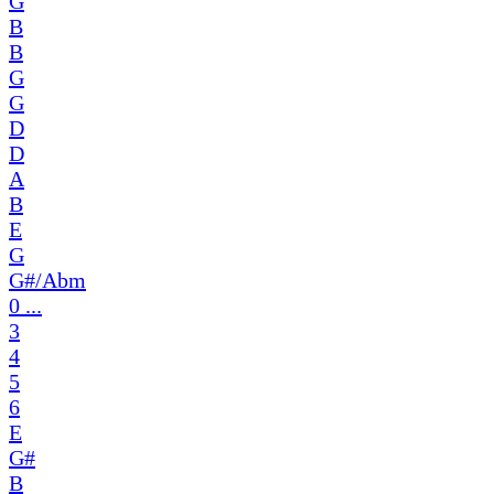
G
B
B
G
G
D
D
A
B
E
G
G#/Abm
0 ...
3
4
5
6
E
G#
B