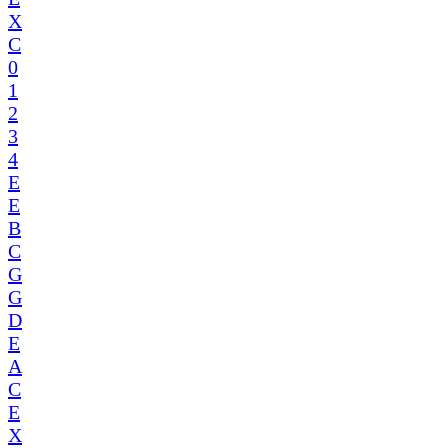
X
C
0
1
2
3
4
E
E
B
C
G
G
D
E
A
C
E
X