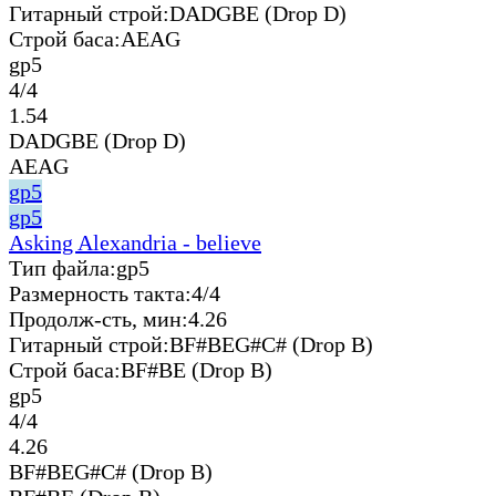
Гитарный строй:
DADGBE (Drop D)
Строй баса:
AEAG
gp5
4/4
1.54
DADGBE (Drop D)
AEAG
gp5
gp5
Asking Alexandria - believe
Тип файла:
gp5
Размерность такта:
4/4
Продолж-сть, мин:
4.26
Гитарный строй:
BF#BEG#C# (Drop B)
Строй баса:
BF#BE (Drop B)
gp5
4/4
4.26
BF#BEG#C# (Drop B)