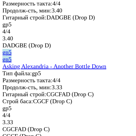
Размерность такта:
4/4
Продолж-сть, мин:
3.40
Гитарный строй:
DADGBE (Drop D)
gp5
4/4
3.40
DADGBE (Drop D)
gp5
gp5
Asking Alexandria - Another Bottle Down
Тип файла:
gp5
Размерность такта:
4/4
Продолж-сть, мин:
3.33
Гитарный строй:
CGCFAD (Drop C)
Строй баса:
CGCF (Drop C)
gp5
4/4
3.33
CGCFAD (Drop C)
CGCF (Drop C)