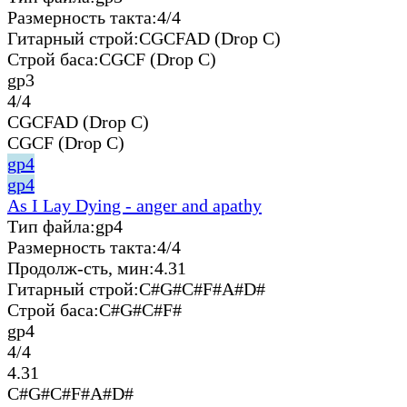
Размерность такта:
4/4
Гитарный строй:
CGCFAD (Drop C)
Строй баса:
CGCF (Drop C)
gp3
4/4
CGCFAD (Drop C)
CGCF (Drop C)
gp4
gp4
As I Lay Dying - anger and apathy
Тип файла:
gp4
Размерность такта:
4/4
Продолж-сть, мин:
4.31
Гитарный строй:
C#G#C#F#A#D#
Строй баса:
C#G#C#F#
gp4
4/4
4.31
C#G#C#F#A#D#