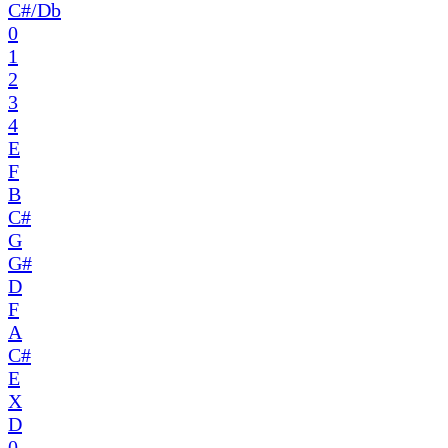
C#/Db
0
1
2
3
4
E
F
B
C#
G
G#
D
F
A
C#
E
X
D
0