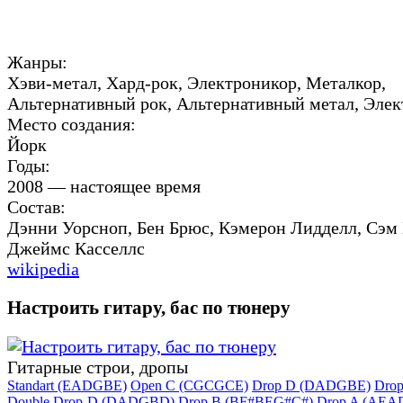
Жанры:
Хэви-метал, Хард-рок, Электроникор, Металкор,
Альтернативный рок, Альтернативный метал, Эле
Место создания:
Йорк
Годы:
2008 — настоящее время
Состав:
Дэнни Уорсноп, Бен Брюс, Кэмерон Лидделл, Сэм 
Джеймс Касселлс
wikipedia
Настроить гитару, бас по тюнеру
Гитарные строи, дропы
Standart (EADGBE)
Open C (CGCGCE)
Drop D (DADGBE)
Dro
Double Drop-D (DADGBD)
Drop B (BF#BEG#C#)
Drop A (AEA