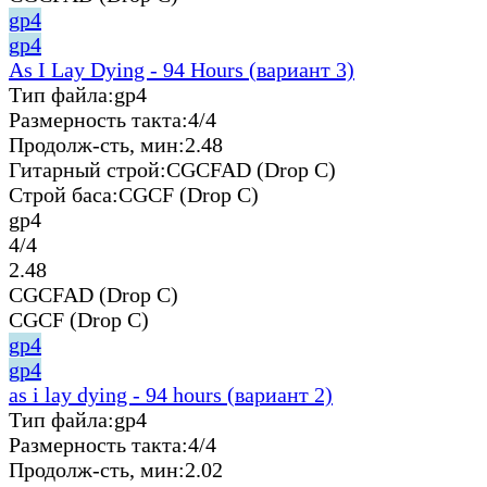
gp4
gp4
As I Lay Dying - 94 Hours (вариант 3)
Тип файла:
gp4
Размерность такта:
4/4
Продолж-сть, мин:
2.48
Гитарный строй:
CGCFAD (Drop C)
Строй баса:
CGCF (Drop C)
gp4
4/4
2.48
CGCFAD (Drop C)
CGCF (Drop C)
gp4
gp4
as i lay dying - 94 hours (вариант 2)
Тип файла:
gp4
Размерность такта:
4/4
Продолж-сть, мин:
2.02