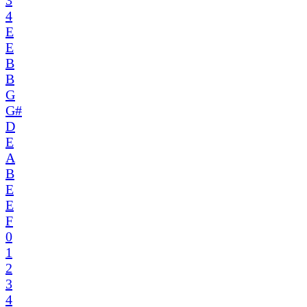
3
4
E
E
B
B
G
G#
D
E
A
B
E
E
F
0
1
2
3
4