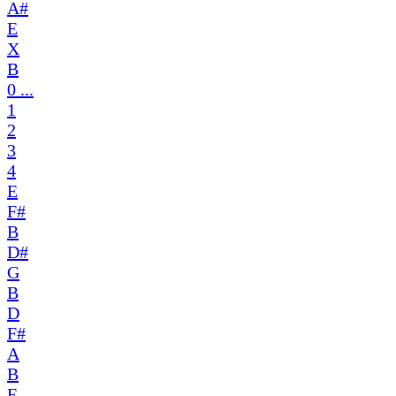
A#
E
X
B
0 ...
1
2
3
4
E
F#
B
D#
G
B
D
F#
A
B
E