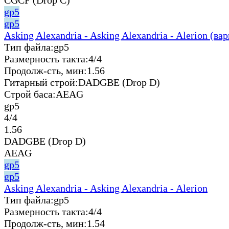
gp5
gp5
Asking Alexandria - Asking Alexandria - Alerion (ва
Тип файла:
gp5
Размерность такта:
4/4
Продолж-сть, мин:
1.56
Гитарный строй:
DADGBE (Drop D)
Строй баса:
AEAG
gp5
4/4
1.56
DADGBE (Drop D)
AEAG
gp5
gp5
Asking Alexandria - Asking Alexandria - Alerion
Тип файла:
gp5
Размерность такта:
4/4
Продолж-сть, мин:
1.54