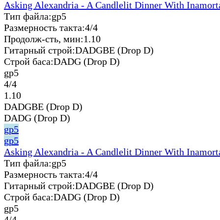
Asking Alexandria - A Candlelit Dinner With Inamort
Тип файла:
gp5
Размерность такта:
4/4
Продолж-сть, мин:
1.10
Гитарный строй:
DADGBE (Drop D)
Строй баса:
DADG (Drop D)
gp5
4/4
1.10
DADGBE (Drop D)
DADG (Drop D)
gp5
gp5
Asking Alexandria - A Candlelit Dinner With Inamort
Тип файла:
gp5
Размерность такта:
4/4
Гитарный строй:
DADGBE (Drop D)
Строй баса:
DADG (Drop D)
gp5
4/4