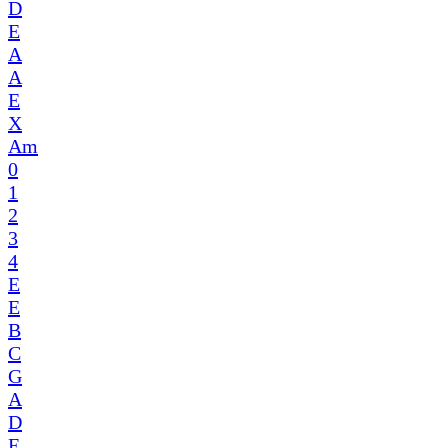
D
E
A
A
E
X
Am
0
1
2
3
4
E
E
B
C
G
A
D
E