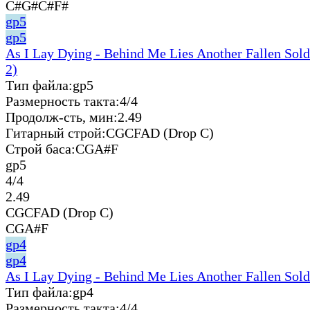
C#G#C#F#
gp5
gp5
As I Lay Dying - Behind Me Lies Another Fallen Sold
2)
Тип файла:
gp5
Размерность такта:
4/4
Продолж-сть, мин:
2.49
Гитарный строй:
CGCFAD (Drop C)
Строй баса:
CGA#F
gp5
4/4
2.49
CGCFAD (Drop C)
CGA#F
gp4
gp4
As I Lay Dying - Behind Me Lies Another Fallen Sold
Тип файла:
gp4
Размерность такта:
4/4