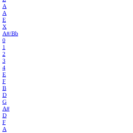
A
A
E
X
A#/Bb
0
1
2
3
4
E
F
B
D
G
A#
D
F
A