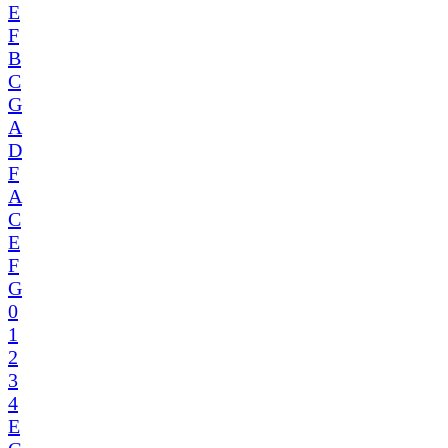
E
F
B
C
G
A
D
F
A
C
E
F
G
0
1
2
3
4
E