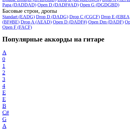
Papa (DADDAD)
Open D (DADF#AD)
Open G (DGDGBD)
Басовые строи, дропы
Standart (EADG)
Drop D (DADG)
Drop C (CGCF)
Drop E (EBEA
(BF#BE)
Drop A (AEAD)
Open D (DADF#)
Open Dm (DADF)
Op
Open F (FACF)
Популярные аккорды на гитаре
A
0
1
2
3
4
E
E
B
C#
G
A