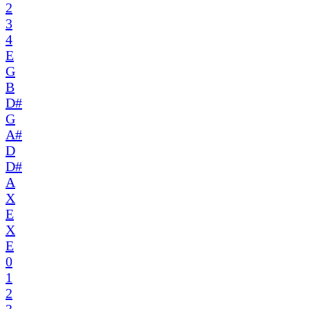
2
3
4
E
G
B
D#
G
A#
D
D#
A
X
E
X
E
0
1
2