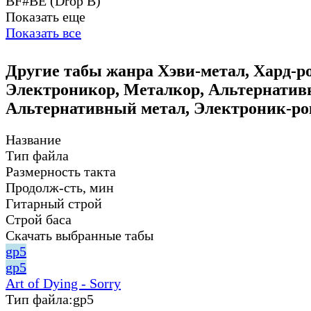
BF#BE (Drop B)
Показать еще
Показать все
Другие табы жанра Хэви-метал, Хард-р
Электроникор, Металкор, Альтернатив
Альтернативный метал, Электроник-ро
Название
Тип файла
Размерность такта
Продолж-сть, мин
Гитарный строй
Строй баса
Скачать выбранные табы
gp5
gp5
Art of Dying - Sorry
Тип файла:
gp5