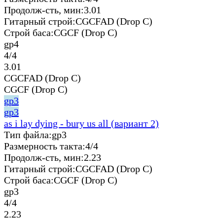
Продолж-сть, мин:
3.01
Гитарный строй:
CGCFAD (Drop C)
Строй баса:
CGCF (Drop C)
gp4
4/4
3.01
CGCFAD (Drop C)
CGCF (Drop C)
gp3
gp3
as i lay dying - bury us all (вариант 2)
Тип файла:
gp3
Размерность такта:
4/4
Продолж-сть, мин:
2.23
Гитарный строй:
CGCFAD (Drop C)
Строй баса:
CGCF (Drop C)
gp3
4/4
2.23