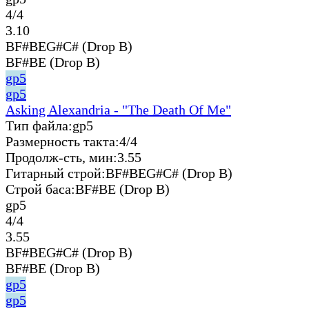
4/4
3.10
BF#BEG#C# (Drop B)
BF#BE (Drop B)
gp5
gp5
Asking Alexandria - "The Death Of Me"
Тип файла:
gp5
Размерность такта:
4/4
Продолж-сть, мин:
3.55
Гитарный строй:
BF#BEG#C# (Drop B)
Строй баса:
BF#BE (Drop B)
gp5
4/4
3.55
BF#BEG#C# (Drop B)
BF#BE (Drop B)
gp5
gp5