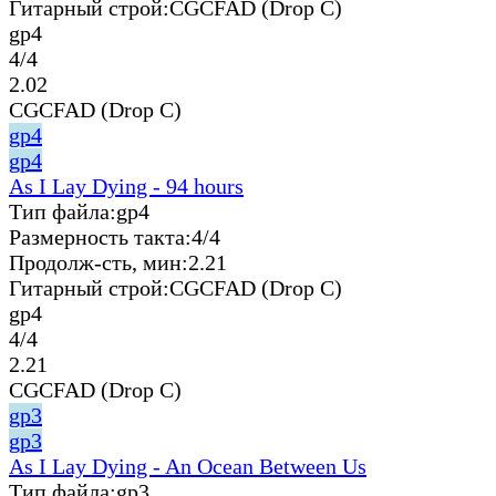
Гитарный строй:
CGCFAD (Drop C)
gp4
4/4
2.02
CGCFAD (Drop C)
gp4
gp4
As I Lay Dying - 94 hours
Тип файла:
gp4
Размерность такта:
4/4
Продолж-сть, мин:
2.21
Гитарный строй:
CGCFAD (Drop C)
gp4
4/4
2.21
CGCFAD (Drop C)
gp3
gp3
As I Lay Dying - An Ocean Between Us
Тип файла:
gp3