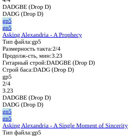
DADGBE (Drop D)
DADG (Drop D)
gp5
gp5
Asking Alexandria - A Prophecy
Тип файла:
gp5
Размерность такта:
2/4
Продолж-сть, мин:
3.23
Гитарный строй:
DADGBE (Drop D)
Строй баса:
DADG (Drop D)
gp5
2/4
3.23
DADGBE (Drop D)
DADG (Drop D)
gp5
gp5
Asking Alexandria - A Single Moment of Sincerity
Тип файла:
gp5