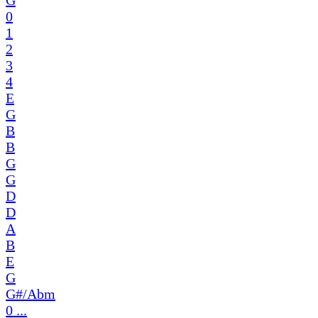
G
0
1
2
3
4
E
G
B
B
G
G
D
D
A
B
E
G
G#/Abm
0 ...