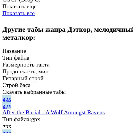
Показать еще
Показать все
Другие табы жанра Дэткор, мелодичны
металкор:
Название
Тип файла
Размерность такта
Продолж-сть, мин
Гитарный строй
Строй баса
Скачать выбранные табы
gpx
gpx
After the Burial - A Wolf Amongst Ravens
Тип файла:
gpx
gpx
gpx