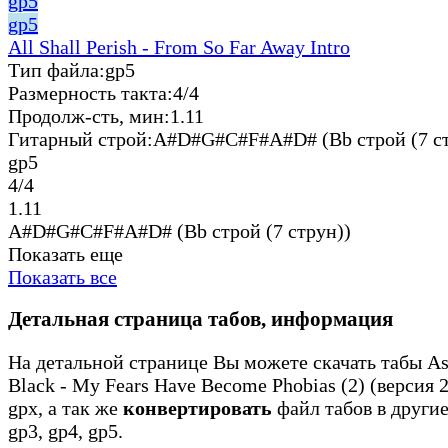
gp5
gp5
All Shall Perish - From So Far Away Intro
Тип файла:
gp5
Размерность такта:
4/4
Продолж-сть, мин:
1.11
Гитарный строй:
A#D#G#C#F#A#D# (Bb строй (7 ст
gp5
4/4
1.11
A#D#G#C#F#A#D# (Bb строй (7 струн))
Показать еще
Показать все
Детальная страница табов, информация
На детальной странице Вы можете скачать табы As
Black - My Fears Have Become Phobias (2) (версия 
gpx, а так же
конвертировать
файл табов в други
gp3, gp4, gp5.