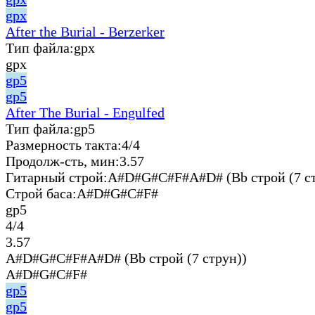
gpx
After the Burial - Berzerker
Тип файла:
gpx
gpx
gp5
gp5
After The Burial - Engulfed
Тип файла:
gp5
Размерность такта:
4/4
Продолж-сть, мин:
3.57
Гитарный строй:
A#D#G#C#F#A#D# (Bb строй (7 ст
Строй баса:
A#D#G#C#F#
gp5
4/4
3.57
A#D#G#C#F#A#D# (Bb строй (7 струн))
A#D#G#C#F#
gp5
gp5