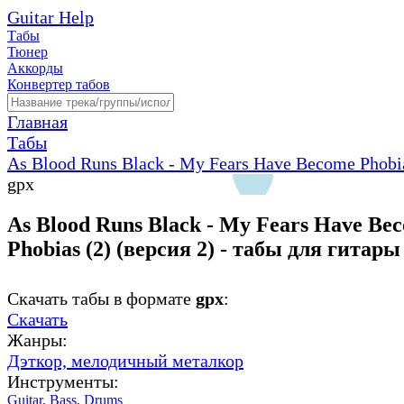
Guitar Help
Табы
Тюнер
Аккорды
Конвертер табов
Главная
Табы
As Blood Runs Black - My Fears Have Become Phobia
gpx
As Blood Runs Black - My Fears Have Be
Phobias (2) (версия 2) - табы для гитары
Скачать табы в формате
gpx
:
Скачать
Жанры:
Дэткор,
мелодичный металкор
Инструменты:
Guitar,
Bass,
Drums