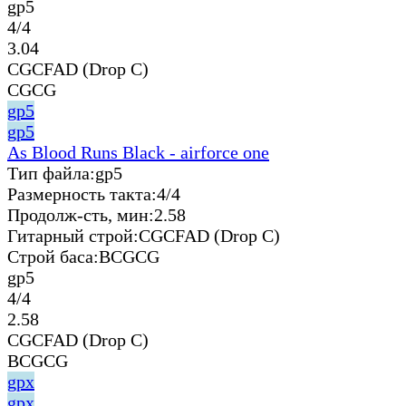
gp5
4/4
3.04
CGCFAD (Drop C)
CGCG
gp5
gp5
As Blood Runs Black - airforce one
Тип файла:
gp5
Размерность такта:
4/4
Продолж-сть, мин:
2.58
Гитарный строй:
CGCFAD (Drop C)
Строй баса:
BCGCG
gp5
4/4
2.58
CGCFAD (Drop C)
BCGCG
gpx
gpx