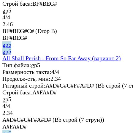
Строй баса:
BF#BEG#
gp5
4/4
2.46
BF#BEG#C# (Drop B)
BF#BEG#
gp5
gp5
All Shall Perish - From So Far Away (вариант 2)
Тип файла:
gp5
Размерность такта:
4/4
Продолж-сть, мин:
2.34
Гитарный строй:
A#D#G#C#F#A#D# (Bb строй (7 ст
Строй баса:
A#FA#D#
gp5
4/4
2.34
A#D#G#C#F#A#D# (Bb строй (7 струн))
A#FA#D#