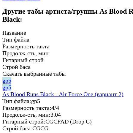
Другие табы артиста/группы As Blood 
Black:
Название
Тип файла
Размерность такта
Продолж-сть, мин
Гитарный строй
Строй баса
Скачать выбранные табы
gp5
gp5
As Blood Runs Black - Air Force One (вариант 2)
Тип файла:
gp5
Размерность такта:
4/4
Продолж-сть, мин:
3.04
Гитарный строй:
CGCFAD (Drop C)
Строй баса:
CGCG