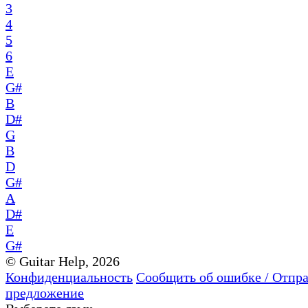
3
4
5
6
E
G#
B
D#
G
B
D
G#
A
D#
E
G#
© Guitar Help, 2026
Конфиденциальность
Сообщить об ошибке / Отпр
предложение