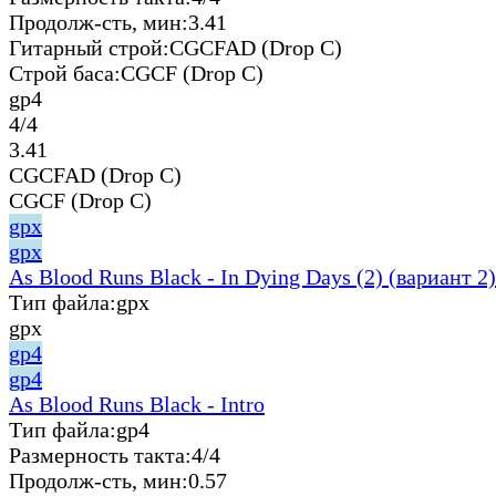
Продолж-сть, мин:
3.41
Гитарный строй:
CGCFAD (Drop C)
Строй баса:
CGCF (Drop C)
gp4
4/4
3.41
CGCFAD (Drop C)
CGCF (Drop C)
gpx
gpx
As Blood Runs Black - In Dying Days (2) (вариант 2)
Тип файла:
gpx
gpx
gp4
gp4
As Blood Runs Black - Intro
Тип файла:
gp4
Размерность такта:
4/4
Продолж-сть, мин:
0.57