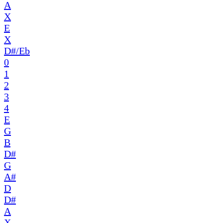
A
X
E
X
D#/Eb
0
1
2
3
4
E
G
B
D#
G
A#
D
D#
A
X