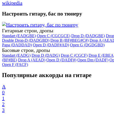
wikipedia
Настроить гитару, бас по тюнеру
Гитарные строи, дропы
Standart (EADGBE)
Open C (CGCGCE)
Drop D (DADGBE)
Dro
Double Drop-D (DADGBD)
Drop B (BF#BEG#C#)
Drop A (AEA
Papa (DADDAD)
Open D (DADF#AD)
Open G (DGDGBD)
Басовые строи, дропы
Standart (EADG)
Drop D (DADG)
Drop C (CGCF)
Drop E (EBEA
(BF#BE)
Drop A (AEAD)
Open D (DADF#)
Open Dm (DADF)
Op
Open F (FACF)
Популярные аккорды на гитаре
A
0
1
2
3