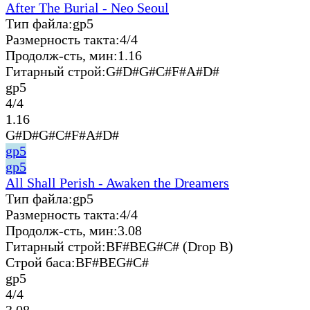
After The Burial - Neo Seoul
Тип файла:
gp5
Размерность такта:
4/4
Продолж-сть, мин:
1.16
Гитарный строй:
G#D#G#C#F#A#D#
gp5
4/4
1.16
G#D#G#C#F#A#D#
gp5
gp5
All Shall Perish - Awaken the Dreamers
Тип файла:
gp5
Размерность такта:
4/4
Продолж-сть, мин:
3.08
Гитарный строй:
BF#BEG#C# (Drop B)
Строй баса:
BF#BEG#C#
gp5
4/4
3.08