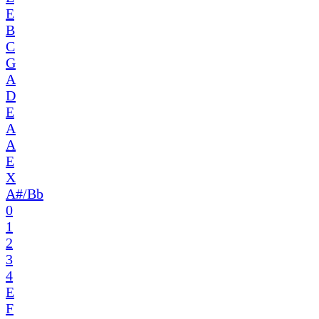
E
B
C
G
A
D
E
A
A
E
X
A#/Bb
0
1
2
3
4
E
F