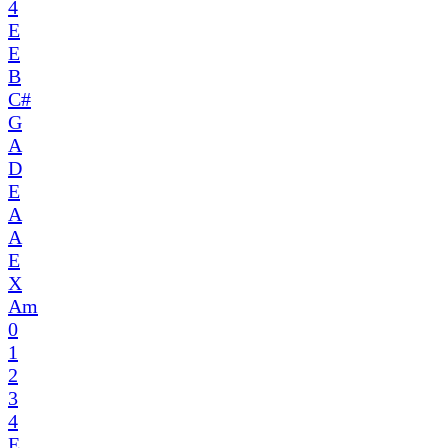
4
E
E
B
C#
G
A
D
E
A
A
E
X
Am
0
1
2
3
4
E