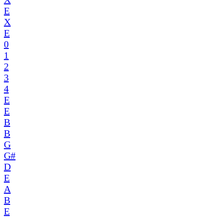
E
X
E
0
1
2
3
4
E
E
B
B
G
G#
D
E
A
B
E