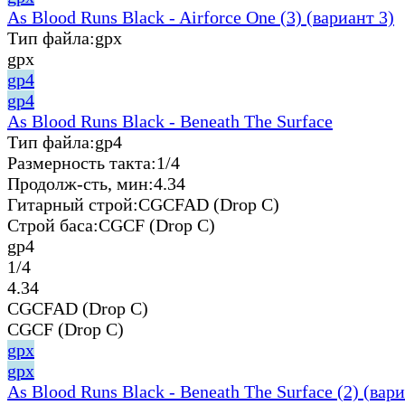
As Blood Runs Black - Airforce One (3) (вариант 3)
Тип файла:
gpx
gpx
gp4
gp4
As Blood Runs Black - Beneath The Surface
Тип файла:
gp4
Размерность такта:
1/4
Продолж-сть, мин:
4.34
Гитарный строй:
CGCFAD (Drop C)
Строй баса:
CGCF (Drop C)
gp4
1/4
4.34
CGCFAD (Drop C)
CGCF (Drop C)
gpx
gpx
As Blood Runs Black - Beneath The Surface (2) (вари