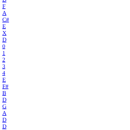
F
A
C#
E
X
D
0
1
2
3
4
E
F#
B
D
G
A
D
D