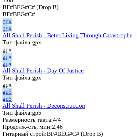
BF#BEG#C# (Drop B)
BF#BEG#C#
gpx
gpx
All Shall Perish - Beter Living Through Catastrophe
Тип файла:
gpx
gpx
gpx
gpx
All Shall Perish - Day Of Justice
Тип файла:
gpx
gpx
gp5
gp5
All Shall Perish - Deconstruction
Тип файла:
gp5
Размерность такта:
4/4
Продолж-сть, мин:
2.46
Гитарный строй:
BF#BEG#C# (Drop B)