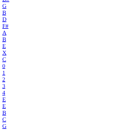
G
B
D
F#
A
B
E
X
C
0
1
2
3
4
E
E
B
C
G