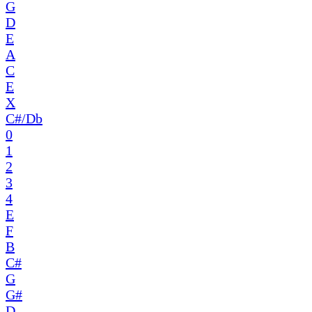
G
D
E
A
C
E
X
C#/Db
0
1
2
3
4
E
F
B
C#
G
G#
D