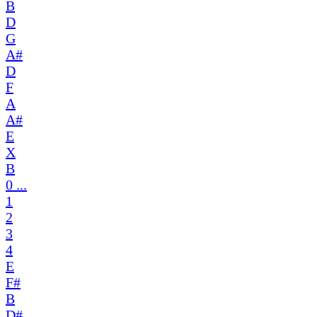
B
D
G
A#
D
F
A
A#
E
X
B
0 ...
1
2
3
4
E
F#
B
D#