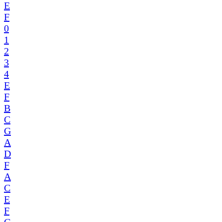
E
F
0
1
2
3
4
E
F
B
C
G
A
D
F
A
C
E
F