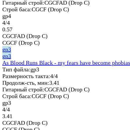
Гитарный строй:
CGCFAD (Drop C)
Строй баса:
CGCF (Drop C)
gp4
4/4
0.57
CGCFAD (Drop C)
CGCF (Drop C)
gp3
gp3
As Blood Runs Black - my fears have become phobia
Тип файла:
gp3
Размерность такта:
4/4
Продолж-сть, мин:
3.41
Гитарный строй:
CGCFAD (Drop C)
Строй баса:
CGCF (Drop C)
gp3
4/4
3.41
CGCFAD (Drop C)
CGCF (Drop C)