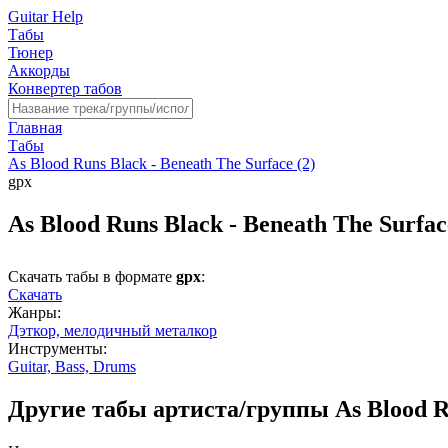
Guitar Help
Табы
Тюнер
Аккорды
Конвертер табов
Главная
Табы
As Blood Runs Black - Beneath The Surface (2)
gpx
As Blood Runs Black - Beneath The Surfac
Скачать табы в формате
gpx
:
Скачать
Жанры:
Дэткор,
мелодичный металкор
Инструменты:
Guitar,
Bass,
Drums
Другие табы артиста/группы As Blood R