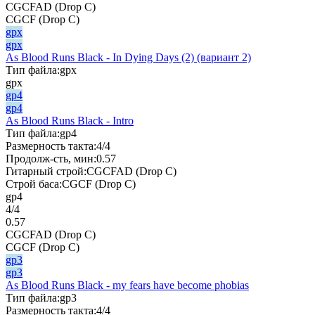
CGCFAD (Drop C)
CGCF (Drop C)
gpx
gpx
As Blood Runs Black - In Dying Days (2) (вариант 2)
Тип файла:
gpx
gpx
gp4
gp4
As Blood Runs Black - Intro
Тип файла:
gp4
Размерность такта:
4/4
Продолж-сть, мин:
0.57
Гитарный строй:
CGCFAD (Drop C)
Строй баса:
CGCF (Drop C)
gp4
4/4
0.57
CGCFAD (Drop C)
CGCF (Drop C)
gp3
gp3
As Blood Runs Black - my fears have become phobias
Тип файла:
gp3
Размерность такта:
4/4