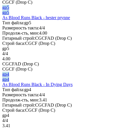
CGCF (Drop C)
gp5
gp5
As Blood Runs Black - hester prynne
Тип файла:
gp5
Размерность такта:
4/4
Продолж-сть, мин:
4.00
Гитарный строй:
CGCFAD (Drop C)
Строй баса:
CGCF (Drop C)
gp5
4/4
4.00
CGCFAD (Drop C)
CGCF (Drop C)
gp4
gp4
As Blood Runs Black - In Dying Days
Тип файла:
gp4
Размерность такта:
4/4
Продолж-сть, мин:
3.41
Гитарный строй:
CGCFAD (Drop C)
Строй баса:
CGCF (Drop C)
gp4
4/4
3.41