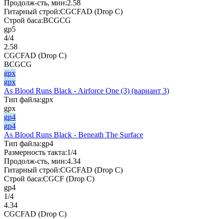
Продолж-сть, мин:
2.58
Гитарный строй:
CGCFAD (Drop C)
Строй баса:
BCGCG
gp5
4/4
2.58
CGCFAD (Drop C)
BCGCG
gpx
gpx
As Blood Runs Black - Airforce One (3) (вариант 3)
Тип файла:
gpx
gpx
gp4
gp4
As Blood Runs Black - Beneath The Surface
Тип файла:
gp4
Размерность такта:
1/4
Продолж-сть, мин:
4.34
Гитарный строй:
CGCFAD (Drop C)
Строй баса:
CGCF (Drop C)
gp4
1/4
4.34
CGCFAD (Drop C)