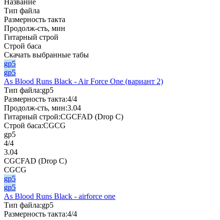
Название
Тип файла
Размерность такта
Продолж-сть, мин
Гитарный строй
Строй баса
Скачать выбранные табы
gp5
gp5
As Blood Runs Black - Air Force One (вариант 2)
Тип файла:
gp5
Размерность такта:
4/4
Продолж-сть, мин:
3.04
Гитарный строй:
CGCFAD (Drop C)
Строй баса:
CGCG
gp5
4/4
3.04
CGCFAD (Drop C)
CGCG
gp5
gp5
As Blood Runs Black - airforce one
Тип файла:
gp5
Размерность такта:
4/4