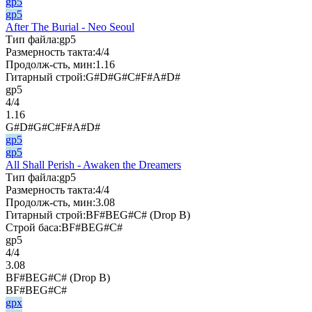
gp5
gp5
After The Burial - Neo Seoul
Тип файла:
gp5
Размерность такта:
4/4
Продолж-сть, мин:
1.16
Гитарный строй:
G#D#G#C#F#A#D#
gp5
4/4
1.16
G#D#G#C#F#A#D#
gp5
gp5
All Shall Perish - Awaken the Dreamers
Тип файла:
gp5
Размерность такта:
4/4
Продолж-сть, мин:
3.08
Гитарный строй:
BF#BEG#C# (Drop B)
Строй баса:
BF#BEG#C#
gp5
4/4
3.08
BF#BEG#C# (Drop B)
BF#BEG#C#
gpx