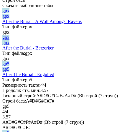
Строй баса
Скачать выбранные табы
gpx
gpx
After the Burial - A Wolf Amongst Ravens
Тип файла:
gpx
gpx
gpx
gpx
After the Burial - Berzerker
Тип файла:
gpx
gpx
gp5
gp5
After The Burial - Engulfed
Тип файла:
gp5
Размерность такта:
4/4
Продолж-сть, мин:
3.57
Гитарный строй:
A#D#G#C#F#A#D# (Bb строй (7 струн))
Строй баса:
A#D#G#C#F#
gp5
4/4
3.57
A#D#G#C#F#A#D# (Bb строй (7 струн))
A#D#G#C#F#