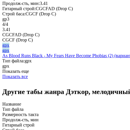
Продолж-сть, мин:
3.41
Гитарный строй:
CGCFAD (Drop C)
Строй баса:
CGCF (Drop C)
gp3
4/4
3.41
CGCFAD (Drop C)
CGCF (Drop C)
gpx
gpx
As Blood Runs Black - My Fears Have Become Phobias (2) (вариан
Тип файла:
gpx
gpx
Показать еще
Показать все
Другие табы жанра Дэткор, мелодичны
Название
Тип файла
Размерность такта
Продолж-сть, мин
Гитарный строй