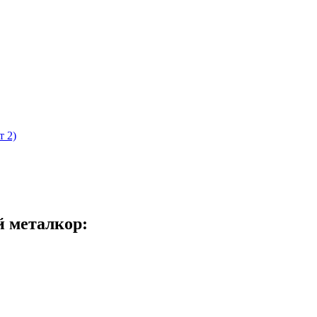
т 2)
й металкор: