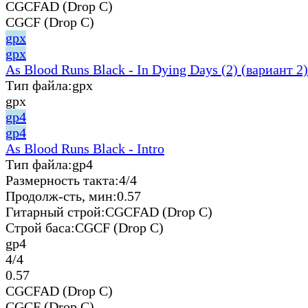
CGCFAD (Drop C)
CGCF (Drop C)
gpx
gpx
As Blood Runs Black - In Dying Days (2) (вариант 2)
Тип файла:
gpx
gpx
gp4
gp4
As Blood Runs Black - Intro
Тип файла:
gp4
Размерность такта:
4/4
Продолж-сть, мин:
0.57
Гитарный строй:
CGCFAD (Drop C)
Строй баса:
CGCF (Drop C)
gp4
4/4
0.57
CGCFAD (Drop C)
CGCF (Drop C)