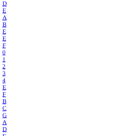
D
E
A
B
E
E
F
0
1
2
3
4
E
F
B
C
G
A
D