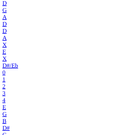
D
G
A
D
D
A
X
E
X
D#/Eb
0
1
2
3
4
E
G
B
D#
G