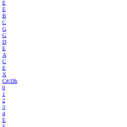
E
E
B
C
G
G
D
E
A
C
E
X
C#/Db
0
1
2
3
4
E
F