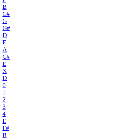
B
C#
G
G#
D
F
A
C#
E
X
D
0
1
2
3
4
E
F#
B