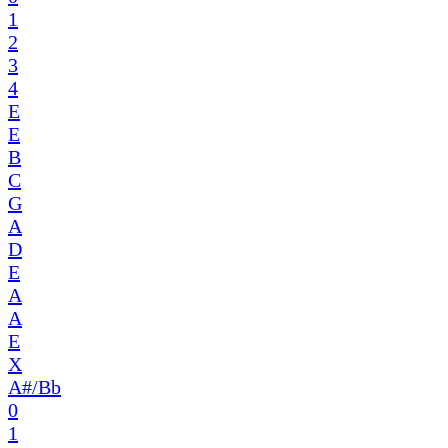
1
2
3
4
E
E
B
C
G
A
D
E
A
A
E
X
A#/Bb
0
1