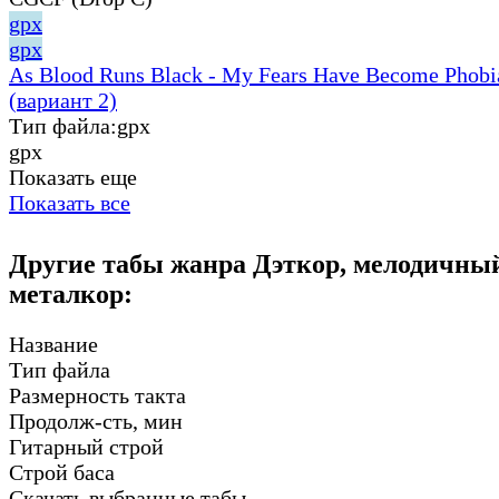
gpx
gpx
As Blood Runs Black - My Fears Have Become Phobia
(вариант 2)
Тип файла:
gpx
gpx
Показать еще
Показать все
Другие табы жанра Дэткор, мелодичны
металкор:
Название
Тип файла
Размерность такта
Продолж-сть, мин
Гитарный строй
Строй баса
Скачать выбранные табы