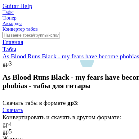
Guitar Help
Табы
Тюнер
Аккорды
Конвертер табов
Главная
Табы
As Blood Runs Black - my fears have become phobia
gp3
As Blood Runs Black - my fears have beco
phobias - табы для гитары
Скачать табы в формате
gp3
:
Скачать
Конвертировать и скачать в другом формате:
gp4
gp5
Жанры: