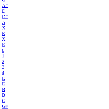
A#
D
D#
A
X
E
X
E
0
1
2
3
4
E
E
B
B
G
G#