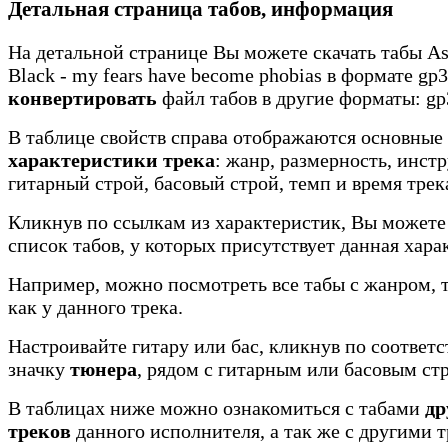
Детальная страница табов, информация
На детальной странице Вы можете скачать табы As
Black - my fears have become phobias в формате gp3
конвертировать
файл табов в другие форматы: gp3
В таблице свойств справа отображаются основные
характеристики трека
: жанр, размерность, инст
гитарный строй, басовый строй, темп и время трек
Кликнув по ссылкам из характеристик, Вы можете
список табов, у которых присутствует данная хара
Например, можно посмотреть все табы с жанром, 
как у данного трека.
Настроивайте гитару или бас, кликнув по соотве
значку
тюнера
, рядом с гитарным или басовым ст
В таблицах ниже можно ознакомиться с табами
др
треков
данного исполнителя, а так же с другими 