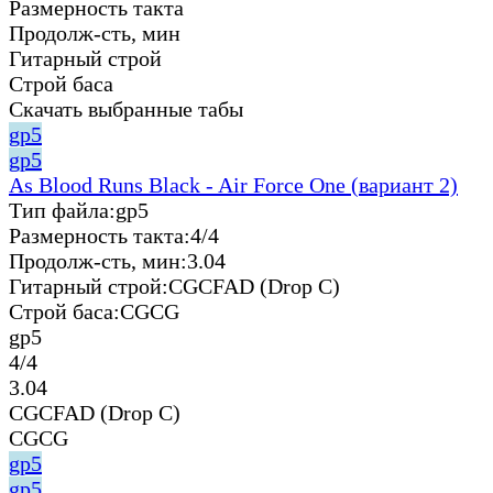
Размерность такта
Продолж-сть, мин
Гитарный строй
Строй баса
Скачать выбранные табы
gp5
gp5
As Blood Runs Black - Air Force One (вариант 2)
Тип файла:
gp5
Размерность такта:
4/4
Продолж-сть, мин:
3.04
Гитарный строй:
CGCFAD (Drop C)
Строй баса:
CGCG
gp5
4/4
3.04
CGCFAD (Drop C)
CGCG
gp5
gp5