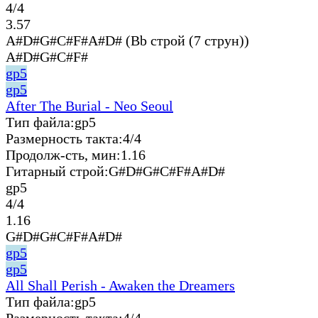
4/4
3.57
A#D#G#C#F#A#D# (Bb строй (7 струн))
A#D#G#C#F#
gp5
gp5
After The Burial - Neo Seoul
Тип файла:
gp5
Размерность такта:
4/4
Продолж-сть, мин:
1.16
Гитарный строй:
G#D#G#C#F#A#D#
gp5
4/4
1.16
G#D#G#C#F#A#D#
gp5
gp5
All Shall Perish - Awaken the Dreamers
Тип файла:
gp5
Размерность такта:
4/4