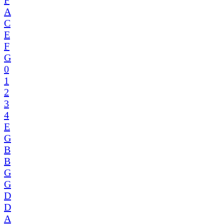
F
A
C
E
F
G
0
1
2
3
4
E
G
B
B
G
G
D
D
A