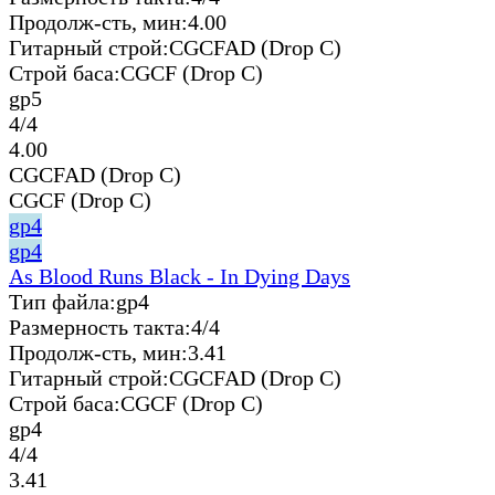
Продолж-сть, мин:
4.00
Гитарный строй:
CGCFAD (Drop C)
Строй баса:
CGCF (Drop C)
gp5
4/4
4.00
CGCFAD (Drop C)
CGCF (Drop C)
gp4
gp4
As Blood Runs Black - In Dying Days
Тип файла:
gp4
Размерность такта:
4/4
Продолж-сть, мин:
3.41
Гитарный строй:
CGCFAD (Drop C)
Строй баса:
CGCF (Drop C)
gp4
4/4
3.41