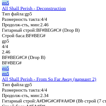
gp5
All Shall Perish - Deconstruction
Тип файла:
gp5
Размерность такта:
4/4
Продолж-сть, мин:
2.46
Гитарный строй:
BF#BEG#C# (Drop B)
Строй баса:
BF#BEG#
gp5
4/4
2.46
BF#BEG#C# (Drop B)
BF#BEG#
gp5
gp5
All Shall Perish - From So Far Away (вариант 2)
Тип файла:
gp5
Размерность такта:
4/4
Продолж-сть, мин:
2.34
Гитарный строй:
A#D#G#C#F#A#D# (Bb строй (7 ст