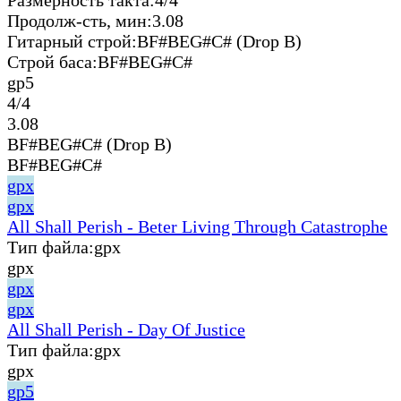
Продолж-сть, мин:
3.08
Гитарный строй:
BF#BEG#C# (Drop B)
Строй баса:
BF#BEG#C#
gp5
4/4
3.08
BF#BEG#C# (Drop B)
BF#BEG#C#
gpx
gpx
All Shall Perish - Beter Living Through Catastrophe
Тип файла:
gpx
gpx
gpx
gpx
All Shall Perish - Day Of Justice
Тип файла:
gpx
gpx
gp5