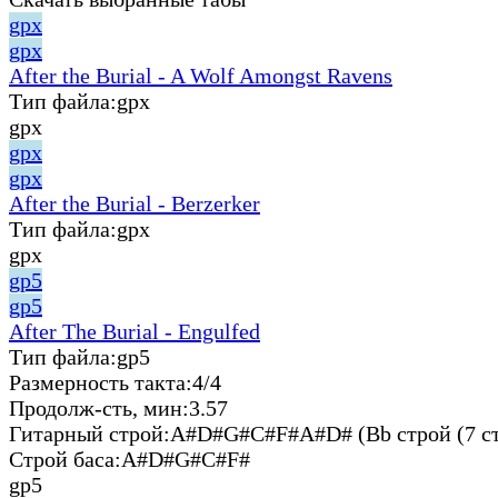
gpx
gpx
After the Burial - A Wolf Amongst Ravens
Тип файла:
gpx
gpx
gpx
gpx
After the Burial - Berzerker
Тип файла:
gpx
gpx
gp5
gp5
After The Burial - Engulfed
Тип файла:
gp5
Размерность такта:
4/4
Продолж-сть, мин:
3.57
Гитарный строй:
A#D#G#C#F#A#D# (Bb строй (7 ст
Строй баса:
A#D#G#C#F#
gp5