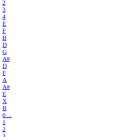
2
3
4
E
F
B
D
G
A#
D
F
A
A#
E
X
B
0 ...
1
2
3