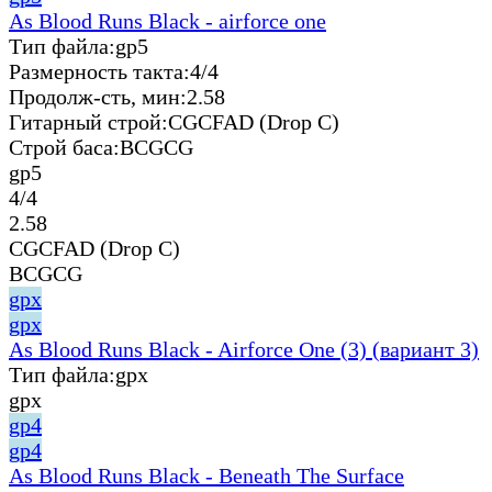
As Blood Runs Black - airforce one
Тип файла:
gp5
Размерность такта:
4/4
Продолж-сть, мин:
2.58
Гитарный строй:
CGCFAD (Drop C)
Строй баса:
BCGCG
gp5
4/4
2.58
CGCFAD (Drop C)
BCGCG
gpx
gpx
As Blood Runs Black - Airforce One (3) (вариант 3)
Тип файла:
gpx
gpx
gp4
gp4
As Blood Runs Black - Beneath The Surface