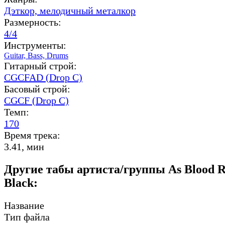
Дэткор,
мелодичный металкор
Размерность:
4/4
Инструменты:
Guitar,
Bass,
Drums
Гитарный строй:
CGCFAD (Drop C)
Басовый строй:
CGCF (Drop C)
Темп:
170
Время трека:
3.41, мин
Другие табы артиста/группы As Blood 
Black:
Название
Тип файла