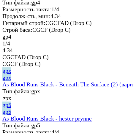
Тип файла:
gp4
Размерность такта:
1/4
Продолж-сть, мин:
4.34
Гитарный строй:
CGCFAD (Drop C)
Строй баса:
CGCF (Drop C)
gp4
1/4
4.34
CGCFAD (Drop C)
CGCF (Drop C)
gpx
gpx
As Blood Runs Black - Beneath The Surface (2) (вари
Тип файла:
gpx
gpx
gp5
gp5
As Blood Runs Black - hester prynne
Тип файла:
gp5
Размерность такта:
4/4