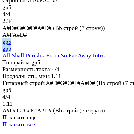
Строй баса:
A#FA#D#
gp5
4/4
2.34
A#D#G#C#F#A#D# (Bb строй (7 струн))
A#FA#D#
gp5
gp5
All Shall Perish - From So Far Away Intro
Тип файла:
gp5
Размерность такта:
4/4
Продолж-сть, мин:
1.11
Гитарный строй:
A#D#G#C#F#A#D# (Bb строй (7 ст
gp5
4/4
1.11
A#D#G#C#F#A#D# (Bb строй (7 струн))
Показать еще
Показать все