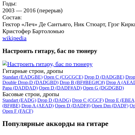
Годы:
2003 — 2016 (перерыв)
Состав:
Гектор «Леч» Де Сантьяго, Ник Стюарт, Грэг Кирк
Кристофер Бартоломью
wikipedia
Настроить гитару, бас по тюнеру
Гитарные строи, дропы
Standart (EADGBE)
Open C (CGCGCE)
Drop D (DADGBE)
Dro
Double Drop-D (DADGBD)
Drop B (BF#BEG#C#)
Drop A (AEA
Papa (DADDAD)
Open D (DADF#AD)
Open G (DGDGBD)
Басовые строи, дропы
Standart (EADG)
Drop D (DADG)
Drop C (CGCF)
Drop E (EBEA
(BF#BE)
Drop A (AEAD)
Open D (DADF#)
Open Dm (DADF)
Op
Open F (FACF)
Популярные аккорды на гитаре