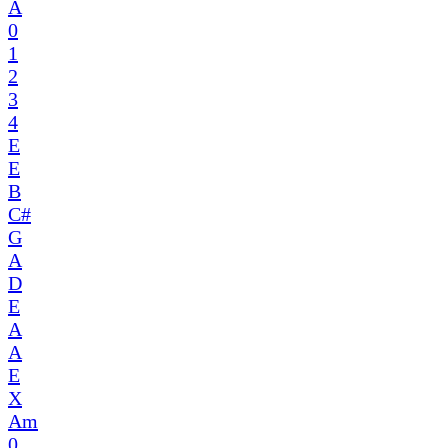
A
0
1
2
3
4
E
E
B
C#
G
A
D
E
A
A
E
X
Am
0