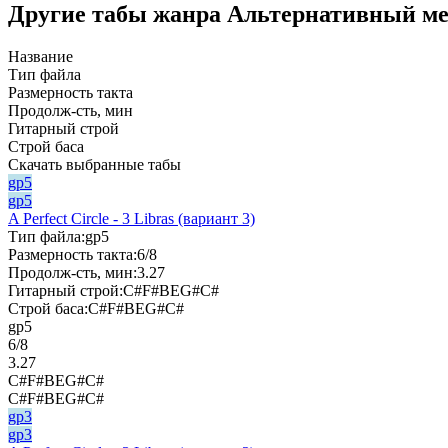
Другие табы жанра Альтернативный мет
Название
Тип файла
Размерность такта
Продолж-сть, мин
Гитарный строй
Строй баса
Скачать выбранные табы
gp5
gp5
A Perfect Circle - 3 Libras (вариант 3)
Тип файла:
gp5
Размерность такта:
6/8
Продолж-сть, мин:
3.27
Гитарный строй:
C#F#BEG#C#
Строй баса:
C#F#BEG#C#
gp5
6/8
3.27
C#F#BEG#C#
C#F#BEG#C#
gp3
gp3