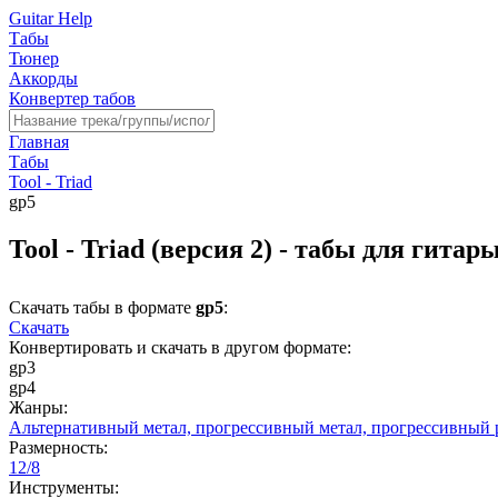
Guitar Help
Табы
Тюнер
Аккорды
Конвертер табов
Главная
Табы
Tool - Triad
gp5
Tool - Triad (версия 2) - табы для гитар
Скачать табы в формате
gp5
:
Скачать
Конвертировать и скачать в другом формате:
gp3
gp4
Жанры:
Альтернативный метал,
прогрессивный метал,
прогрессивный 
Размерность:
12/8
Инструменты: