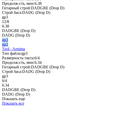
Продолж-сть, мин:
6.38
Гитарный строй:
DADGBE (Drop D)
Строй баса:
DADG (Drop D)
gp3
12/8
6.38
DADGBE (Drop D)
DADG (Drop D)
gp3
gp3
Tool - Aenima
Тип файла:
gp3
Размерность такта:
6/4
Продолж-сть, мин:
6.34
Гитарный строй:
DADGBE (Drop D)
Строй баса:
DADG (Drop D)
gp3
6/4
6.34
DADGBE (Drop D)
DADG (Drop D)
Показать еще
Показать все