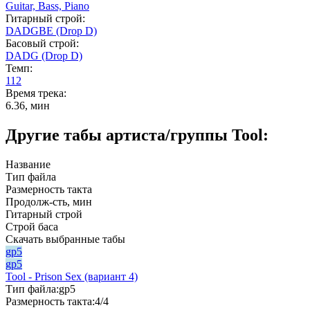
Guitar,
Bass,
Piano
Гитарный строй:
DADGBE (Drop D)
Басовый строй:
DADG (Drop D)
Темп:
112
Время трека:
6.36, мин
Другие табы артиста/группы Tool:
Название
Тип файла
Размерность такта
Продолж-сть, мин
Гитарный строй
Строй баса
Скачать выбранные табы
gp5
gp5
Tool - Prison Sex (вариант 4)
Тип файла:
gp5
Размерность такта:
4/4