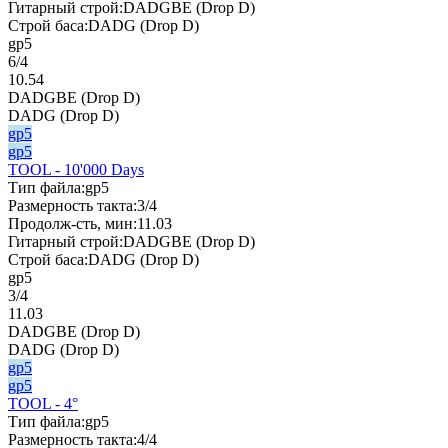
Гитарный строй:
DADGBE (Drop D)
Строй баса:
DADG (Drop D)
gp5
6/4
10.54
DADGBE (Drop D)
DADG (Drop D)
gp5
gp5
TOOL - 10'000 Days
Тип файла:
gp5
Размерность такта:
3/4
Продолж-сть, мин:
11.03
Гитарный строй:
DADGBE (Drop D)
Строй баса:
DADG (Drop D)
gp5
3/4
11.03
DADGBE (Drop D)
DADG (Drop D)
gp5
gp5
TOOL - 4°
Тип файла:
gp5
Размерность такта:
4/4