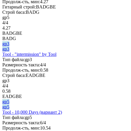
Продолж-сть, мин:
4.27
Гитарный строй:
BADGBE
Строй баса:
BADG
gp5
4/4
4.27
BADGBE
BADG
gp3
gp3
Tool - "intermission" by Tool
Тип файла:
gp3
Размерность такта:
4/4
Продолж-сть, мин:
0.58
Строй баса:
EADGBE
gp3
4/4
0.58
EADGBE
gp5
gp5
Tool - 10,000 Days (вариант 2)
Тип файла:
gp5
Размерность такта:
6/4
Продолж-сть, мин:
10.54