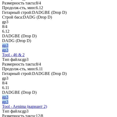
Размерность такта:
8/4
Продолж-сть, мин:
6.12
Гитарный строй:
DADGBE (Drop D)
Строй баса:
DADG (Drop D)
gp3
8/4
6.12
DADGBE (Drop D)
DADG (Drop D)
gp3
gp3
Tool - 46 & 2
Тип файла:
gp3
Размерность такта:
8/4
Продолж-сть, мин:
6.11
Гитарный строй:
DADGBE (Drop D)
gp3
8/4
6.11
DADGBE (Drop D)
gp3
gp3
Tool - Aenima (вариант 2)
Тип файла:
gp3
Размерность такта:
12/8