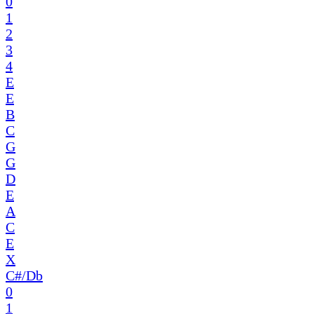
0
1
2
3
4
E
E
B
C
G
G
D
E
A
C
E
X
C#/Db
0
1