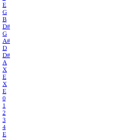
E
G
B
D#
G
A#
D
D#
A
X
E
X
E
0
1
2
3
4
E