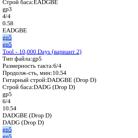
Строй баса:
EADGBE
gp3
4/4
0.58
EADGBE
gp5
gp5
Tool - 10,000 Days (вариант 2)
Тип файла:
gp5
Размерность такта:
6/4
Продолж-сть, мин:
10.54
Гитарный строй:
DADGBE (Drop D)
Строй баса:
DADG (Drop D)
gp5
6/4
10.54
DADGBE (Drop D)
DADG (Drop D)
gp5
gp5