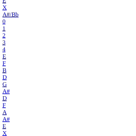
E
X
A#/Bb
0
1
2
3
4
E
F
B
D
G
A#
D
F
A
A#
E
X