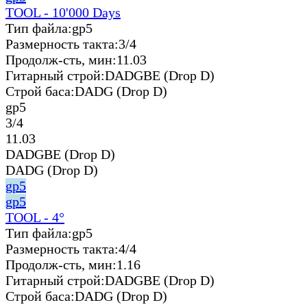
TOOL - 10'000 Days
Тип файла:
gp5
Размерность такта:
3/4
Продолж-сть, мин:
11.03
Гитарный строй:
DADGBE (Drop D)
Строй баса:
DADG (Drop D)
gp5
3/4
11.03
DADGBE (Drop D)
DADG (Drop D)
gp5
gp5
TOOL - 4°
Тип файла:
gp5
Размерность такта:
4/4
Продолж-сть, мин:
1.16
Гитарный строй:
DADGBE (Drop D)
Строй баса:
DADG (Drop D)