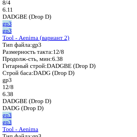
8/4
6.11
DADGBE (Drop D)
gp3
gp3
Tool - Aenima (вариант 2)
Тип файла:
gp3
Размерность такта:
12/8
Продолж-сть, мин:
6.38
Гитарный строй:
DADGBE (Drop D)
Строй баса:
DADG (Drop D)
gp3
12/8
6.38
DADGBE (Drop D)
DADG (Drop D)
gp3
gp3
Tool - Aenima
Тип файла:
gp3