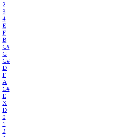
2
3
4
E
F
B
C#
G
G#
D
F
A
C#
E
X
D
0
1
2