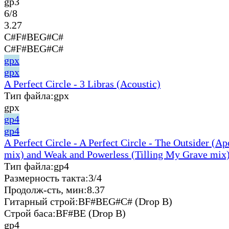
gp3
6/8
3.27
C#F#BEG#C#
C#F#BEG#C#
gpx
gpx
A Perfect Circle - 3 Libras (Acoustic)
Тип файла:
gpx
gpx
gp4
gp4
A Perfect Circle - A Perfect Circle - The Outsider (A
mix) and Weak and Powerless (Tilling My Grave mix)
Тип файла:
gp4
Размерность такта:
3/4
Продолж-сть, мин:
8.37
Гитарный строй:
BF#BEG#C# (Drop B)
Строй баса:
BF#BE (Drop B)
gp4