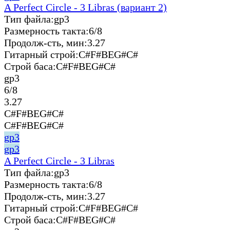
A Perfect Circle - 3 Libras (вариант 2)
Тип файла:
gp3
Размерность такта:
6/8
Продолж-сть, мин:
3.27
Гитарный строй:
C#F#BEG#C#
Строй баса:
C#F#BEG#C#
gp3
6/8
3.27
C#F#BEG#C#
C#F#BEG#C#
gp3
gp3
A Perfect Circle - 3 Libras
Тип файла:
gp3
Размерность такта:
6/8
Продолж-сть, мин:
3.27
Гитарный строй:
C#F#BEG#C#
Строй баса:
C#F#BEG#C#