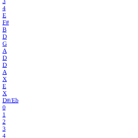
3
4
E
F#
B
D
G
A
D
D
A
X
E
X
D#/Eb
0
1
2
3
4