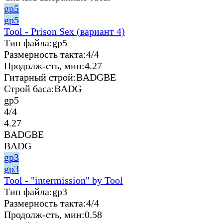
gp5
gp5
Tool - Prison Sex (вариант 4)
Тип файла:
gp5
Размерность такта:
4/4
Продолж-сть, мин:
4.27
Гитарный строй:
BADGBE
Строй баса:
BADG
gp5
4/4
4.27
BADGBE
BADG
gp3
gp3
Tool - "intermission" by Tool
Тип файла:
gp3
Размерность такта:
4/4
Продолж-сть, мин:
0.58