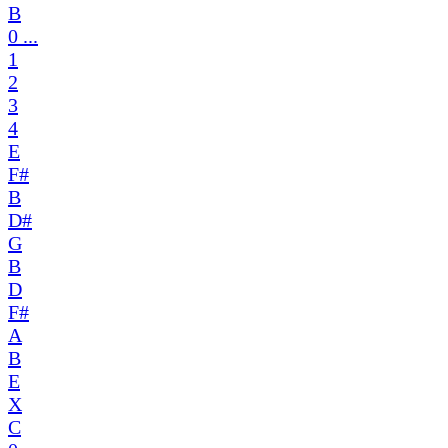
B
0 ...
1
2
3
4
E
F#
B
D#
G
B
D
F#
A
B
E
X
C