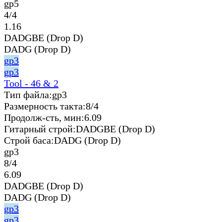
gp5
4/4
1.16
DADGBE (Drop D)
DADG (Drop D)
gp3
gp3
Tool - 46 & 2
Тип файла:
gp3
Размерность такта:
8/4
Продолж-сть, мин:
6.09
Гитарный строй:
DADGBE (Drop D)
Строй баса:
DADG (Drop D)
gp3
8/4
6.09
DADGBE (Drop D)
DADG (Drop D)
gp3
gp3