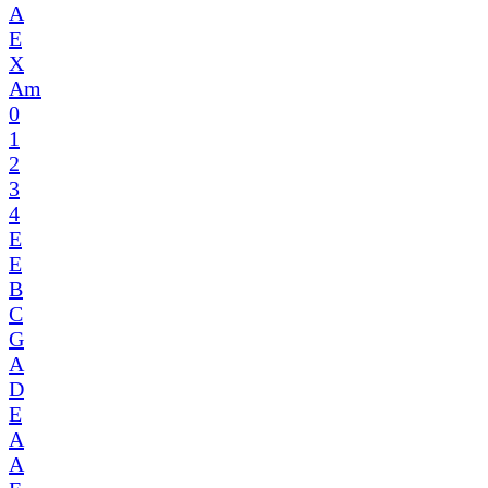
A
E
X
Am
0
1
2
3
4
E
E
B
C
G
A
D
E
A
A