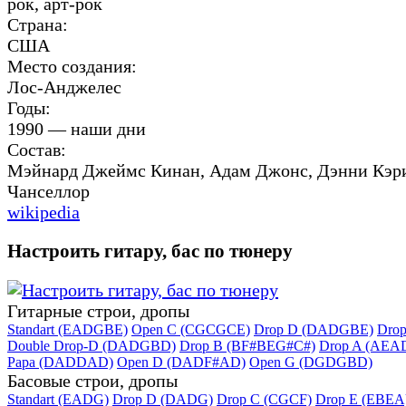
рок, арт-рок
Страна:
США
Место создания:
Лос-Анджелес
Годы:
1990 — наши дни
Состав:
Мэйнард Джеймс Кинан, Адам Джонс, Дэнни Кэр
Чанселлор
wikipedia
Настроить гитару, бас по тюнеру
Гитарные строи, дропы
Standart (EADGBE)
Open C (CGCGCE)
Drop D (DADGBE)
Dro
Double Drop-D (DADGBD)
Drop B (BF#BEG#C#)
Drop A (AEA
Papa (DADDAD)
Open D (DADF#AD)
Open G (DGDGBD)
Басовые строи, дропы
Standart (EADG)
Drop D (DADG)
Drop C (CGCF)
Drop E (EBEA