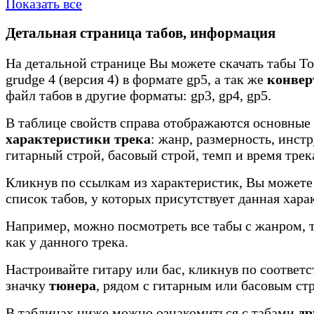
Показать все
Детальная страница табов, информация
На детальной странице Вы можете скачать табы Too
grudge 4 (версия 4) в формате gp5, а так же
конвер
файл табов в другие форматы: gp3, gp4, gp5.
В таблице свойств справа отображаются основные
характеристики трека
: жанр, размерность, инст
гитарный строй, басовый строй, темп и время трек
Кликнув по ссылкам из характеристик, Вы можете
список табов, у которых присутствует данная хара
Например, можно посмотреть все табы с жанром, 
как у данного трека.
Настроивайте гитару или бас, кликнув по соотве
значку
тюнера
, рядом с гитарным или басовым ст
В таблицах ниже можно ознакомиться с табами
др