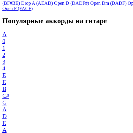
(BF#BE)
Drop A (AEAD)
Open D (DADF#)
Open Dm (DADF)
Op
Open F (FACF)
Популярные аккорды на гитаре
A
0
1
2
3
4
E
E
B
C#
G
A
D
E
A