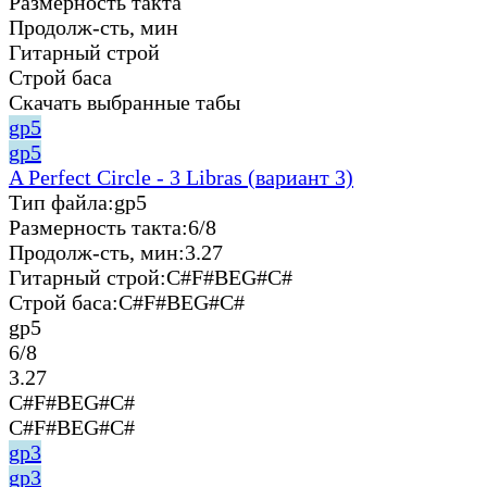
Размерность такта
Продолж-сть, мин
Гитарный строй
Строй баса
Скачать выбранные табы
gp5
gp5
A Perfect Circle - 3 Libras (вариант 3)
Тип файла:
gp5
Размерность такта:
6/8
Продолж-сть, мин:
3.27
Гитарный строй:
C#F#BEG#C#
Строй баса:
C#F#BEG#C#
gp5
6/8
3.27
C#F#BEG#C#
C#F#BEG#C#
gp3
gp3