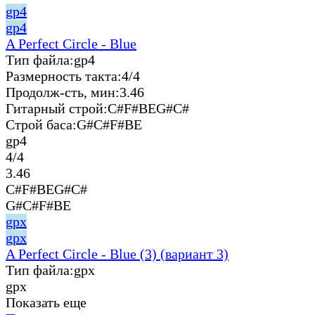
gp4
gp4
A Perfect Circle - Blue
Тип файла:
gp4
Размерность такта:
4/4
Продолж-сть, мин:
3.46
Гитарный строй:
C#F#BEG#C#
Строй баса:
G#C#F#BE
gp4
4/4
3.46
C#F#BEG#C#
G#C#F#BE
gpx
gpx
A Perfect Circle - Blue (3) (вариант 3)
Тип файла:
gpx
gpx
Показать еще