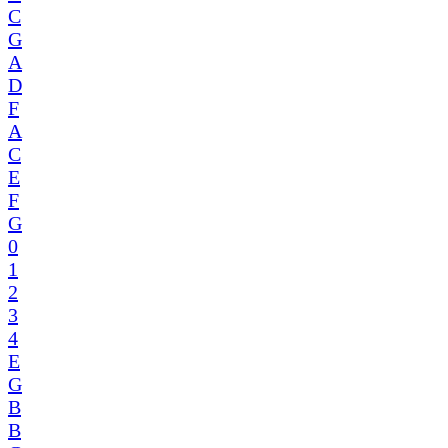
C
G
A
D
F
A
C
E
F
G
0
1
2
3
4
E
G
B
B