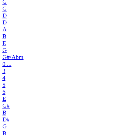
G
G
D
D
A
B
E
G
G#/Abm
0 ...
3
4
5
6
E
G#
B
D#
G
B