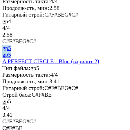
Размерность такта:
4/4
Продолж-сть, мин:
2.58
Гитарный строй:
C#F#BEG#C#
gp4
4/4
2.58
C#F#BEG#C#
gp5
gp5
A PERFECT CIRCLE - Blue (вариант 2)
Тип файла:
gp5
Размерность такта:
4/4
Продолж-сть, мин:
3.41
Гитарный строй:
C#F#BEG#C#
Строй баса:
C#F#BE
gp5
4/4
3.41
C#F#BEG#C#
C#F#BE