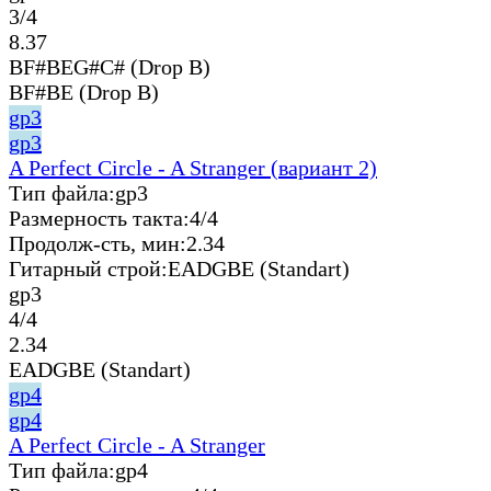
3/4
8.37
BF#BEG#C# (Drop B)
BF#BE (Drop B)
gp3
gp3
A Perfect Circle - A Stranger (вариант 2)
Тип файла:
gp3
Размерность такта:
4/4
Продолж-сть, мин:
2.34
Гитарный строй:
EADGBE (Standart)
gp3
4/4
2.34
EADGBE (Standart)
gp4
gp4
A Perfect Circle - A Stranger
Тип файла:
gp4