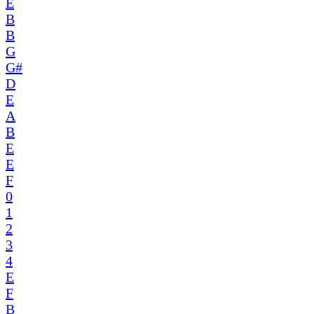
E
B
B
G
G#
D
E
A
B
E
E
F
0
1
2
3
4
E
F
B