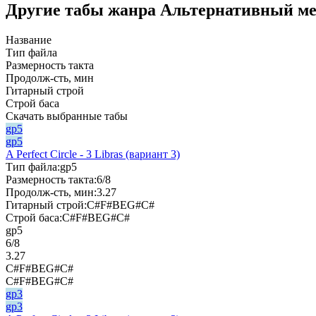
Другие табы жанра Альтернативный мет
Название
Тип файла
Размерность такта
Продолж-сть, мин
Гитарный строй
Строй баса
Скачать выбранные табы
gp5
gp5
A Perfect Circle - 3 Libras (вариант 3)
Тип файла:
gp5
Размерность такта:
6/8
Продолж-сть, мин:
3.27
Гитарный строй:
C#F#BEG#C#
Строй баса:
C#F#BEG#C#
gp5
6/8
3.27
C#F#BEG#C#
C#F#BEG#C#
gp3
gp3