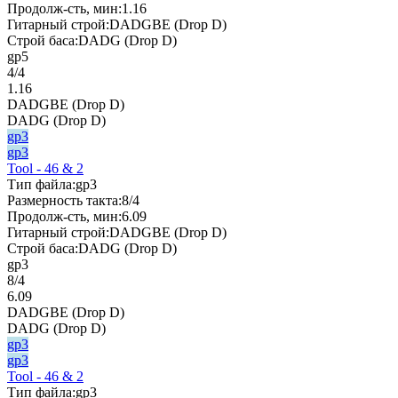
Продолж-сть, мин:
1.16
Гитарный строй:
DADGBE (Drop D)
Строй баса:
DADG (Drop D)
gp5
4/4
1.16
DADGBE (Drop D)
DADG (Drop D)
gp3
gp3
Tool - 46 & 2
Тип файла:
gp3
Размерность такта:
8/4
Продолж-сть, мин:
6.09
Гитарный строй:
DADGBE (Drop D)
Строй баса:
DADG (Drop D)
gp3
8/4
6.09
DADGBE (Drop D)
DADG (Drop D)
gp3
gp3
Tool - 46 & 2
Тип файла:
gp3