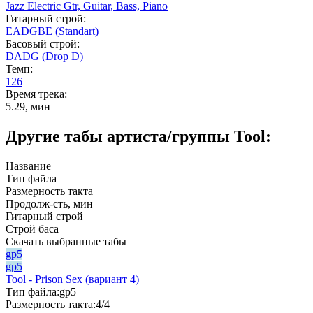
Jazz Electric Gtr,
Guitar,
Bass,
Piano
Гитарный строй:
EADGBE (Standart)
Басовый строй:
DADG (Drop D)
Темп:
126
Время трека:
5.29, мин
Другие табы артиста/группы Tool:
Название
Тип файла
Размерность такта
Продолж-сть, мин
Гитарный строй
Строй баса
Скачать выбранные табы
gp5
gp5
Tool - Prison Sex (вариант 4)
Тип файла:
gp5
Размерность такта:
4/4