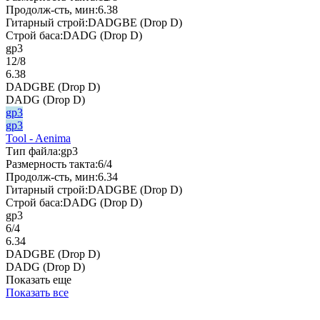
Продолж-сть, мин:
6.38
Гитарный строй:
DADGBE (Drop D)
Строй баса:
DADG (Drop D)
gp3
12/8
6.38
DADGBE (Drop D)
DADG (Drop D)
gp3
gp3
Tool - Aenima
Тип файла:
gp3
Размерность такта:
6/4
Продолж-сть, мин:
6.34
Гитарный строй:
DADGBE (Drop D)
Строй баса:
DADG (Drop D)
gp3
6/4
6.34
DADGBE (Drop D)
DADG (Drop D)
Показать еще
Показать все