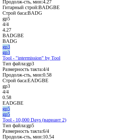
Продолж-сть, мин:
4.27
Гитарный строй:
BADGBE
Строй баса:
BADG
gp5
4/4
4.27
BADGBE
BADG
gp3
gp3
Tool - "intermission" by Tool
Тип файла:
gp3
Размерность такта:
4/4
Продолж-сть, мин:
0.58
Строй баса:
EADGBE
gp3
4/4
0.58
EADGBE
gp5
gp5
Tool - 10,000 Days (вариант 2)
Тип файла:
gp5
Размерность такта:
6/4
Продолж-сть, мин:
10.54