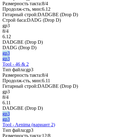
Размерность такта:
8/4
Продолж-сть, мин:
6.12
Гитарный строй:
DADGBE (Drop D)
Строй баса:
DADG (Drop D)
gp3
8/4
6.12
DADGBE (Drop D)
DADG (Drop D)
gp3
gp3
Tool - 46 & 2
Тип файла:
gp3
Размерность такта:
8/4
Продолж-сть, мин:
6.11
Гитарный строй:
DADGBE (Drop D)
gp3
8/4
6.11
DADGBE (Drop D)
gp3
gp3
Tool - Aenima (вариант 2)
Тип файла:
gp3
Размерность такта:
12/8