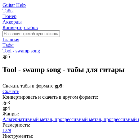
Guitar Help
Табы
Тюнер
Аккорды
Конвертер табов
Главная
Табы
Tool - swamp song
gp5
Tool - swamp song - табы для гитары
Скачать табы в формате
gp5
:
Скачать
Конвертировать и скачать в другом формате:
gp3
gp4
Жанры:
Альтернативный метал,
прогрессивный метал,
прогрессивный 
Размерность:
12/8
Инструменты: