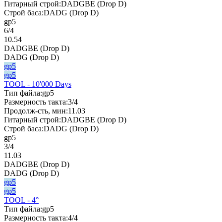
Гитарный строй:
DADGBE (Drop D)
Строй баса:
DADG (Drop D)
gp5
6/4
10.54
DADGBE (Drop D)
DADG (Drop D)
gp5
gp5
TOOL - 10'000 Days
Тип файла:
gp5
Размерность такта:
3/4
Продолж-сть, мин:
11.03
Гитарный строй:
DADGBE (Drop D)
Строй баса:
DADG (Drop D)
gp5
3/4
11.03
DADGBE (Drop D)
DADG (Drop D)
gp5
gp5
TOOL - 4°
Тип файла:
gp5
Размерность такта:
4/4