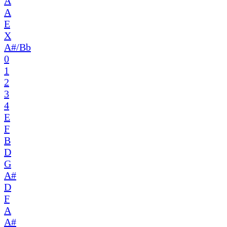
A
A
E
X
A#/Bb
0
1
2
3
4
E
F
B
D
G
A#
D
F
A
A#