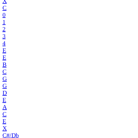
X
C
0
1
2
3
4
E
E
B
C
G
G
D
E
A
C
E
X
C#/Db