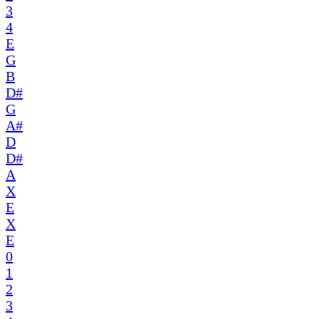
3
4
E
G
B
D#
G
A#
D
D#
A
X
E
X
E
0
1
2
3