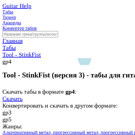
Guitar Help
Табы
Тюнер
Аккорды
Конвертер табов
Главная
Табы
Tool - StinkFist
gp4
Tool - StinkFist (версия 3) - табы для ги
Скачать табы в формате
gp4
:
Скачать
Конвертировать и скачать в другом формате:
gp3
gp5
Жанры:
Альтернативный метал,
прогрессивный метал,
прогрессивный 