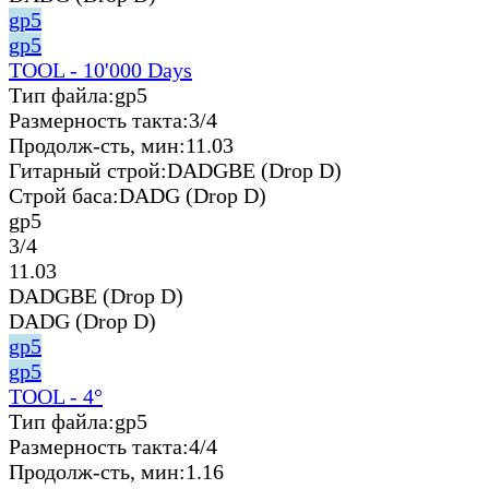
gp5
gp5
TOOL - 10'000 Days
Тип файла:
gp5
Размерность такта:
3/4
Продолж-сть, мин:
11.03
Гитарный строй:
DADGBE (Drop D)
Строй баса:
DADG (Drop D)
gp5
3/4
11.03
DADGBE (Drop D)
DADG (Drop D)
gp5
gp5
TOOL - 4°
Тип файла:
gp5
Размерность такта:
4/4
Продолж-сть, мин:
1.16