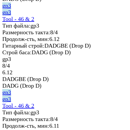
gp3
gp3
Tool - 46 & 2
Тип файла:
gp3
Размерность такта:
8/4
Продолж-сть, мин:
6.12
Гитарный строй:
DADGBE (Drop D)
Строй баса:
DADG (Drop D)
gp3
8/4
6.12
DADGBE (Drop D)
DADG (Drop D)
gp3
gp3
Tool - 46 & 2
Тип файла:
gp3
Размерность такта:
8/4
Продолж-сть, мин:
6.11