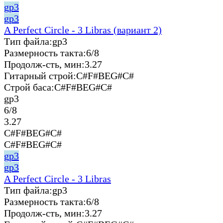
gp3
gp3
A Perfect Circle - 3 Libras (вариант 2)
Тип файла:
gp3
Размерность такта:
6/8
Продолж-сть, мин:
3.27
Гитарный строй:
C#F#BEG#C#
Строй баса:
C#F#BEG#C#
gp3
6/8
3.27
C#F#BEG#C#
C#F#BEG#C#
gp3
gp3
A Perfect Circle - 3 Libras
Тип файла:
gp3
Размерность такта:
6/8
Продолж-сть, мин:
3.27