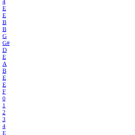
4
E
E
B
B
G
G#
D
E
A
B
E
E
F
0
1
2
3
4
E