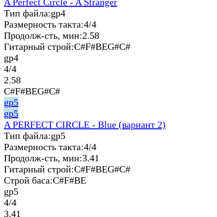
A Perfect Circle - A Stranger
Тип файла:
gp4
Размерность такта:
4/4
Продолж-сть, мин:
2.58
Гитарный строй:
C#F#BEG#C#
gp4
4/4
2.58
C#F#BEG#C#
gp5
gp5
A PERFECT CIRCLE - Blue (вариант 2)
Тип файла:
gp5
Размерность такта:
4/4
Продолж-сть, мин:
3.41
Гитарный строй:
C#F#BEG#C#
Строй баса:
C#F#BE
gp5
4/4
3.41