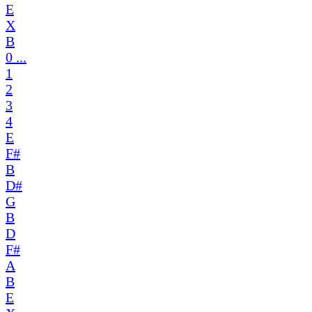
E
X
B
0 ...
1
2
3
4
E
F#
B
D#
G
B
D
F#
A
B
E