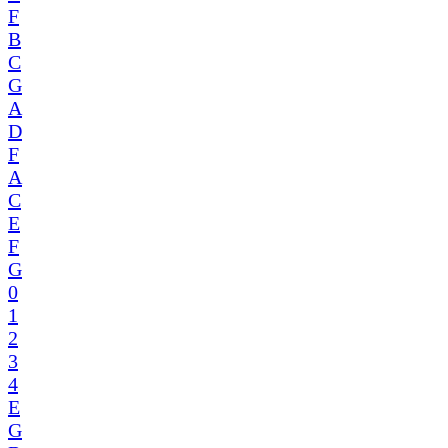
F
B
C
G
A
D
F
A
C
E
F
G
0
1
2
3
4
E
G