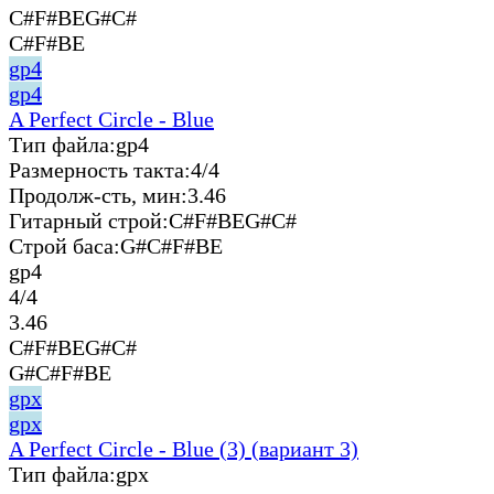
C#F#BEG#C#
C#F#BE
gp4
gp4
A Perfect Circle - Blue
Тип файла:
gp4
Размерность такта:
4/4
Продолж-сть, мин:
3.46
Гитарный строй:
C#F#BEG#C#
Строй баса:
G#C#F#BE
gp4
4/4
3.46
C#F#BEG#C#
G#C#F#BE
gpx
gpx
A Perfect Circle - Blue (3) (вариант 3)
Тип файла:
gpx