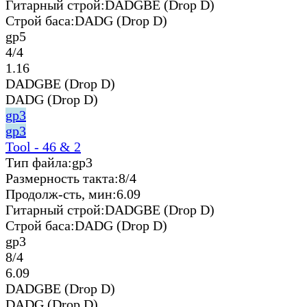
Гитарный строй:
DADGBE (Drop D)
Строй баса:
DADG (Drop D)
gp5
4/4
1.16
DADGBE (Drop D)
DADG (Drop D)
gp3
gp3
Tool - 46 & 2
Тип файла:
gp3
Размерность такта:
8/4
Продолж-сть, мин:
6.09
Гитарный строй:
DADGBE (Drop D)
Строй баса:
DADG (Drop D)
gp3
8/4
6.09
DADGBE (Drop D)
DADG (Drop D)