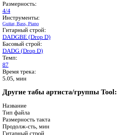
Размерность:
4/4
Инструменты:
Guitar,
Bass,
Piano
Гитарный строй:
DADGBE (Drop D)
Басовый строй:
DADG (Drop D)
Темп:
87
Время трека:
5.05, мин
Другие табы артиста/группы Tool:
Название
Тип файла
Размерность такта
Продолж-сть, мин
Гитарный строй