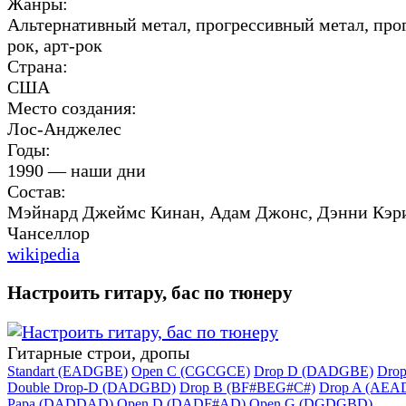
Жанры:
Альтернативный метал, прогрессивный метал, про
рок, арт-рок
Страна:
США
Место создания:
Лос-Анджелес
Годы:
1990 — наши дни
Состав:
Мэйнард Джеймс Кинан, Адам Джонс, Дэнни Кэр
Чанселлор
wikipedia
Настроить гитару, бас по тюнеру
Гитарные строи, дропы
Standart (EADGBE)
Open C (CGCGCE)
Drop D (DADGBE)
Dro
Double Drop-D (DADGBD)
Drop B (BF#BEG#C#)
Drop A (AEA
Papa (DADDAD)
Open D (DADF#AD)
Open G (DGDGBD)