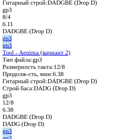
Гитарный строй:
DADGBE (Drop D)
gp3
8/4
6.11
DADGBE (Drop D)
gp3
gp3
Tool - Aenima (вариант 2)
Тип файла:
gp3
Размерность такта:
12/8
Продолж-сть, мин:
6.38
Гитарный строй:
DADGBE (Drop D)
Строй баса:
DADG (Drop D)
gp3
12/8
6.38
DADGBE (Drop D)
DADG (Drop D)
gp3
gp3