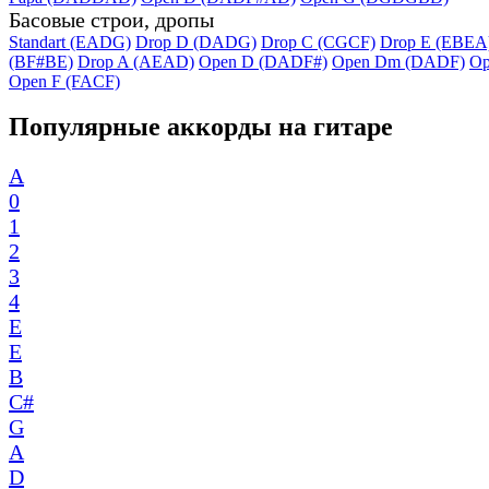
Басовые строи, дропы
Standart (EADG)
Drop D (DADG)
Drop C (CGCF)
Drop E (EBEA
(BF#BE)
Drop A (AEAD)
Open D (DADF#)
Open Dm (DADF)
Op
Open F (FACF)
Популярные аккорды на гитаре
A
0
1
2
3
4
E
E
B
C#
G
A
D