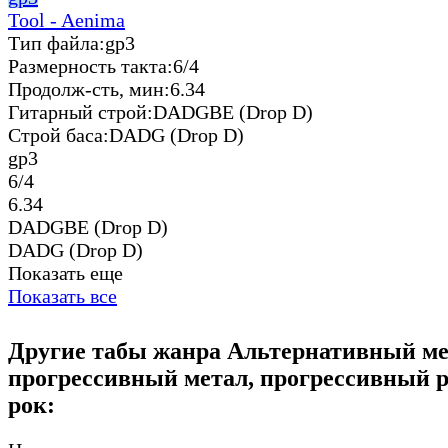
Tool - Aenima
Тип файла:
gp3
Размерность такта:
6/4
Продолж-сть, мин:
6.34
Гитарный строй:
DADGBE (Drop D)
Строй баса:
DADG (Drop D)
gp3
6/4
6.34
DADGBE (Drop D)
DADG (Drop D)
Показать еще
Показать все
Другие табы жанра Альтернативный ме
прогрессивный метал, прогрессивный р
рок: