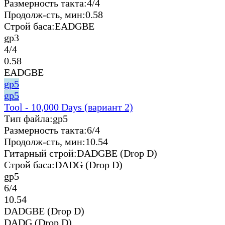
Размерность такта:
4/4
Продолж-сть, мин:
0.58
Строй баса:
EADGBE
gp3
4/4
0.58
EADGBE
gp5
gp5
Tool - 10,000 Days (вариант 2)
Тип файла:
gp5
Размерность такта:
6/4
Продолж-сть, мин:
10.54
Гитарный строй:
DADGBE (Drop D)
Строй баса:
DADG (Drop D)
gp5
6/4
10.54
DADGBE (Drop D)
DADG (Drop D)