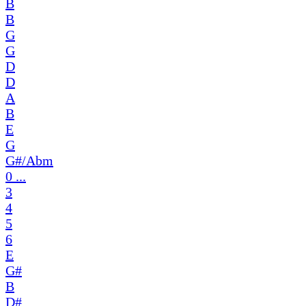
B
B
G
G
D
D
A
B
E
G
G#/Abm
0 ...
3
4
5
6
E
G#
B
D#