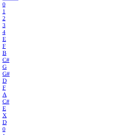
0
1
2
3
4
E
F
B
C#
G
G#
D
F
A
C#
E
X
D
0