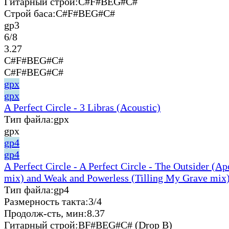
Гитарный строй:
C#F#BEG#C#
Строй баса:
C#F#BEG#C#
gp3
6/8
3.27
C#F#BEG#C#
C#F#BEG#C#
gpx
gpx
A Perfect Circle - 3 Libras (Acoustic)
Тип файла:
gpx
gpx
gp4
gp4
A Perfect Circle - A Perfect Circle - The Outsider (A
mix) and Weak and Powerless (Tilling My Grave mix)
Тип файла:
gp4
Размерность такта:
3/4
Продолж-сть, мин:
8.37
Гитарный строй:
BF#BEG#C# (Drop B)