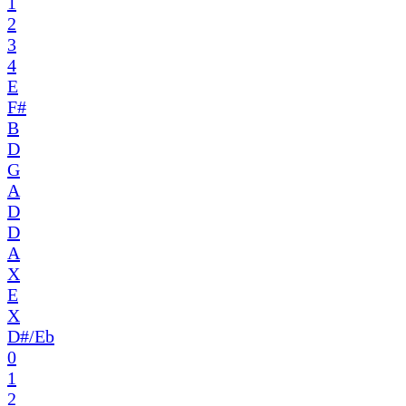
1
2
3
4
E
F#
B
D
G
A
D
D
A
X
E
X
D#/Eb
0
1
2