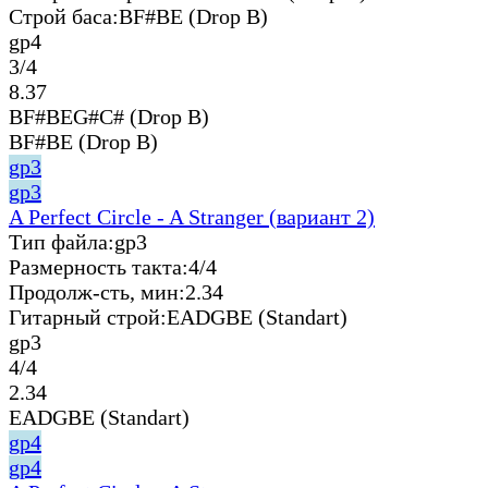
Строй баса:
BF#BE (Drop B)
gp4
3/4
8.37
BF#BEG#C# (Drop B)
BF#BE (Drop B)
gp3
gp3
A Perfect Circle - A Stranger (вариант 2)
Тип файла:
gp3
Размерность такта:
4/4
Продолж-сть, мин:
2.34
Гитарный строй:
EADGBE (Standart)
gp3
4/4
2.34
EADGBE (Standart)
gp4
gp4