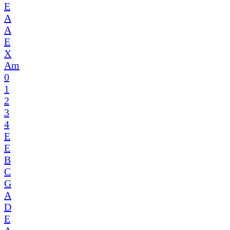
E
A
A
E
X
Am
0
1
2
3
4
E
E
B
C
G
A
D
E