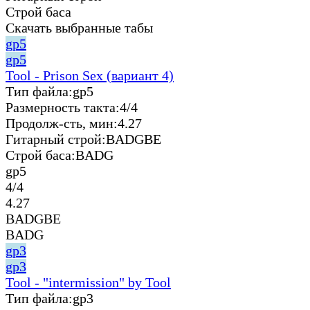
Строй баса
Скачать выбранные табы
gp5
gp5
Tool - Prison Sex (вариант 4)
Тип файла:
gp5
Размерность такта:
4/4
Продолж-сть, мин:
4.27
Гитарный строй:
BADGBE
Строй баса:
BADG
gp5
4/4
4.27
BADGBE
BADG
gp3
gp3
Tool - "intermission" by Tool
Тип файла:
gp3