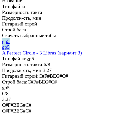
Название
Тип файла
Размерность такта
Продолж-сть, мин
Гитарный строй
Строй баса
Скачать выбранные табы
gp5
gp5
A Perfect Circle - 3 Libras (вариант 3)
Тип файла:
gp5
Размерность такта:
6/8
Продолж-сть, мин:
3.27
Гитарный строй:
C#F#BEG#C#
Строй баса:
C#F#BEG#C#
gp5
6/8
3.27
C#F#BEG#C#
C#F#BEG#C#