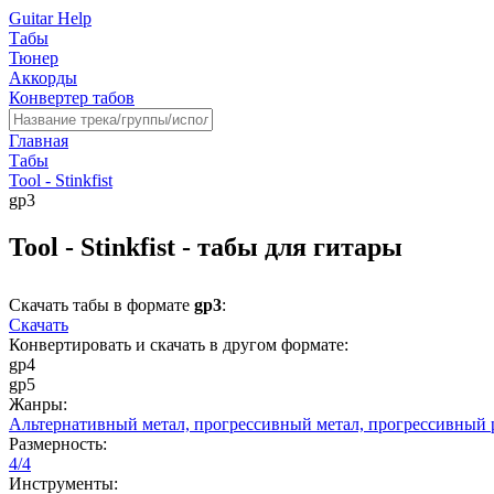
Guitar Help
Табы
Тюнер
Аккорды
Конвертер табов
Главная
Табы
Tool - Stinkfist
gp3
Tool - Stinkfist - табы для гитары
Скачать табы в формате
gp3
:
Скачать
Конвертировать и скачать в другом формате:
gp4
gp5
Жанры:
Альтернативный метал,
прогрессивный метал,
прогрессивный 
Размерность:
4/4
Инструменты: