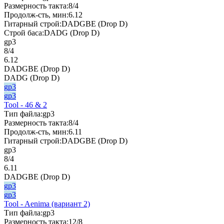
Размерность такта:
8/4
Продолж-сть, мин:
6.12
Гитарный строй:
DADGBE (Drop D)
Строй баса:
DADG (Drop D)
gp3
8/4
6.12
DADGBE (Drop D)
DADG (Drop D)
gp3
gp3
Tool - 46 & 2
Тип файла:
gp3
Размерность такта:
8/4
Продолж-сть, мин:
6.11
Гитарный строй:
DADGBE (Drop D)
gp3
8/4
6.11
DADGBE (Drop D)
gp3
gp3
Tool - Aenima (вариант 2)
Тип файла:
gp3
Размерность такта:
12/8