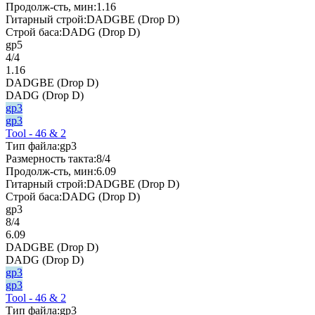
Продолж-сть, мин:
1.16
Гитарный строй:
DADGBE (Drop D)
Строй баса:
DADG (Drop D)
gp5
4/4
1.16
DADGBE (Drop D)
DADG (Drop D)
gp3
gp3
Tool - 46 & 2
Тип файла:
gp3
Размерность такта:
8/4
Продолж-сть, мин:
6.09
Гитарный строй:
DADGBE (Drop D)
Строй баса:
DADG (Drop D)
gp3
8/4
6.09
DADGBE (Drop D)
DADG (Drop D)
gp3
gp3
Tool - 46 & 2
Тип файла:
gp3