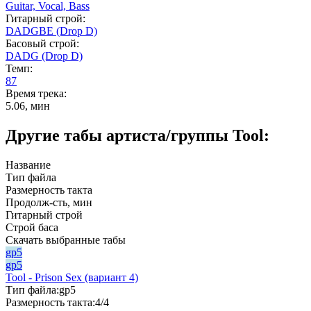
Guitar,
Vocal,
Bass
Гитарный строй:
DADGBE (Drop D)
Басовый строй:
DADG (Drop D)
Темп:
87
Время трека:
5.06, мин
Другие табы артиста/группы Tool:
Название
Тип файла
Размерность такта
Продолж-сть, мин
Гитарный строй
Строй баса
Скачать выбранные табы
gp5
gp5
Tool - Prison Sex (вариант 4)
Тип файла:
gp5
Размерность такта:
4/4