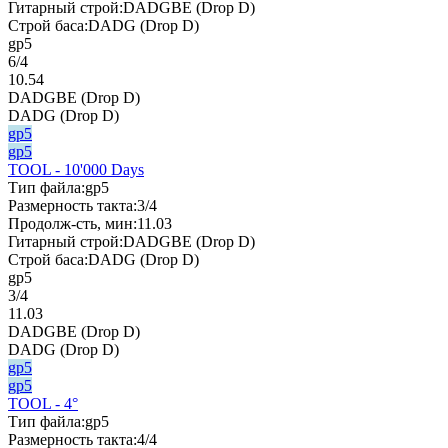
Гитарный строй:
DADGBE (Drop D)
Строй баса:
DADG (Drop D)
gp5
6/4
10.54
DADGBE (Drop D)
DADG (Drop D)
gp5
gp5
TOOL - 10'000 Days
Тип файла:
gp5
Размерность такта:
3/4
Продолж-сть, мин:
11.03
Гитарный строй:
DADGBE (Drop D)
Строй баса:
DADG (Drop D)
gp5
3/4
11.03
DADGBE (Drop D)
DADG (Drop D)
gp5
gp5
TOOL - 4°
Тип файла:
gp5
Размерность такта:
4/4