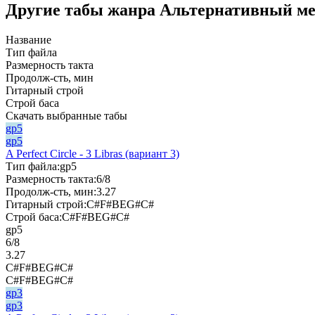
Другие табы жанра Альтернативный мет
Название
Тип файла
Размерность такта
Продолж-сть, мин
Гитарный строй
Строй баса
Скачать выбранные табы
gp5
gp5
A Perfect Circle - 3 Libras (вариант 3)
Тип файла:
gp5
Размерность такта:
6/8
Продолж-сть, мин:
3.27
Гитарный строй:
C#F#BEG#C#
Строй баса:
C#F#BEG#C#
gp5
6/8
3.27
C#F#BEG#C#
C#F#BEG#C#
gp3
gp3