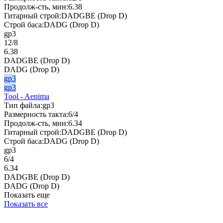
Продолж-сть, мин:
6.38
Гитарный строй:
DADGBE (Drop D)
Строй баса:
DADG (Drop D)
gp3
12/8
6.38
DADGBE (Drop D)
DADG (Drop D)
gp3
gp3
Tool - Aenima
Тип файла:
gp3
Размерность такта:
6/4
Продолж-сть, мин:
6.34
Гитарный строй:
DADGBE (Drop D)
Строй баса:
DADG (Drop D)
gp3
6/4
6.34
DADGBE (Drop D)
DADG (Drop D)
Показать еще
Показать все