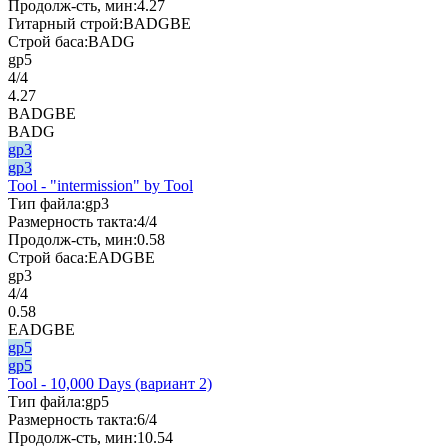
Продолж-сть, мин:
4.27
Гитарный строй:
BADGBE
Строй баса:
BADG
gp5
4/4
4.27
BADGBE
BADG
gp3
gp3
Tool - "intermission" by Tool
Тип файла:
gp3
Размерность такта:
4/4
Продолж-сть, мин:
0.58
Строй баса:
EADGBE
gp3
4/4
0.58
EADGBE
gp5
gp5
Tool - 10,000 Days (вариант 2)
Тип файла:
gp5
Размерность такта:
6/4
Продолж-сть, мин:
10.54