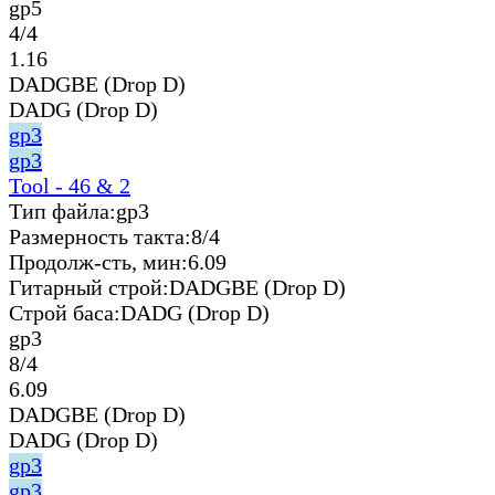
gp5
4/4
1.16
DADGBE (Drop D)
DADG (Drop D)
gp3
gp3
Tool - 46 & 2
Тип файла:
gp3
Размерность такта:
8/4
Продолж-сть, мин:
6.09
Гитарный строй:
DADGBE (Drop D)
Строй баса:
DADG (Drop D)
gp3
8/4
6.09
DADGBE (Drop D)
DADG (Drop D)
gp3
gp3