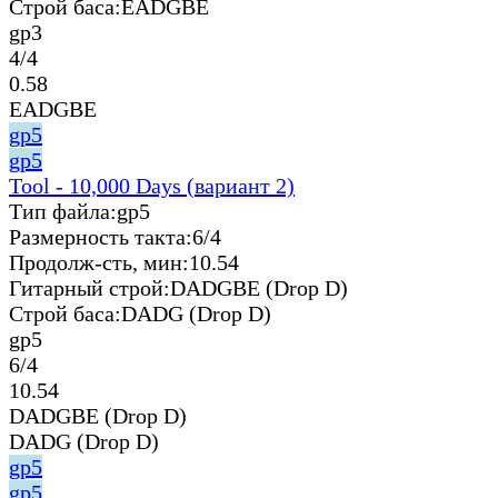
Строй баса:
EADGBE
gp3
4/4
0.58
EADGBE
gp5
gp5
Tool - 10,000 Days (вариант 2)
Тип файла:
gp5
Размерность такта:
6/4
Продолж-сть, мин:
10.54
Гитарный строй:
DADGBE (Drop D)
Строй баса:
DADG (Drop D)
gp5
6/4
10.54
DADGBE (Drop D)
DADG (Drop D)
gp5
gp5