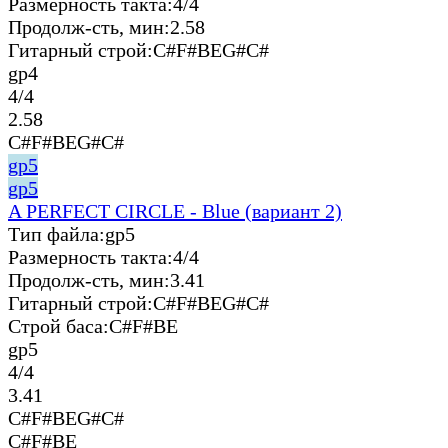
Размерность такта:
4/4
Продолж-сть, мин:
2.58
Гитарный строй:
C#F#BEG#C#
gp4
4/4
2.58
C#F#BEG#C#
gp5
gp5
A PERFECT CIRCLE - Blue (вариант 2)
Тип файла:
gp5
Размерность такта:
4/4
Продолж-сть, мин:
3.41
Гитарный строй:
C#F#BEG#C#
Строй баса:
C#F#BE
gp5
4/4
3.41
C#F#BEG#C#
C#F#BE