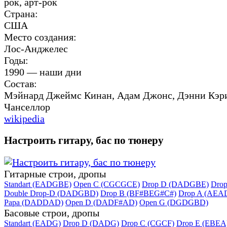
рок, арт-рок
Страна:
США
Место создания:
Лос-Анджелес
Годы:
1990 — наши дни
Состав:
Мэйнард Джеймс Кинан, Адам Джонс, Дэнни Кэр
Чанселлор
wikipedia
Настроить гитару, бас по тюнеру
Гитарные строи, дропы
Standart (EADGBE)
Open C (CGCGCE)
Drop D (DADGBE)
Dro
Double Drop-D (DADGBD)
Drop B (BF#BEG#C#)
Drop A (AEA
Papa (DADDAD)
Open D (DADF#AD)
Open G (DGDGBD)
Басовые строи, дропы
Standart (EADG)
Drop D (DADG)
Drop C (CGCF)
Drop E (EBEA