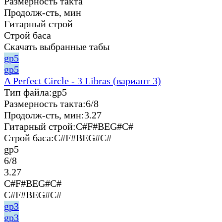
Размерность такта
Продолж-сть, мин
Гитарный строй
Строй баса
Скачать выбранные табы
gp5
gp5
A Perfect Circle - 3 Libras (вариант 3)
Тип файла:
gp5
Размерность такта:
6/8
Продолж-сть, мин:
3.27
Гитарный строй:
C#F#BEG#C#
Строй баса:
C#F#BEG#C#
gp5
6/8
3.27
C#F#BEG#C#
C#F#BEG#C#
gp3
gp3