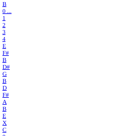
B
0 ...
1
2
3
4
E
F#
B
D#
G
B
D
F#
A
B
E
X
C