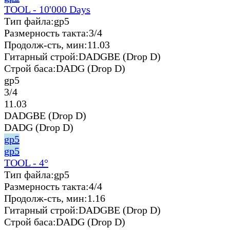
TOOL - 10'000 Days
Тип файла:
gp5
Размерность такта:
3/4
Продолж-сть, мин:
11.03
Гитарный строй:
DADGBE (Drop D)
Строй баса:
DADG (Drop D)
gp5
3/4
11.03
DADGBE (Drop D)
DADG (Drop D)
gp5
gp5
TOOL - 4°
Тип файла:
gp5
Размерность такта:
4/4
Продолж-сть, мин:
1.16
Гитарный строй:
DADGBE (Drop D)
Строй баса:
DADG (Drop D)