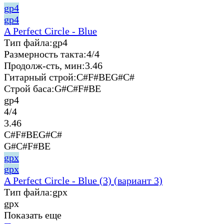
gp4
gp4
A Perfect Circle - Blue
Тип файла:
gp4
Размерность такта:
4/4
Продолж-сть, мин:
3.46
Гитарный строй:
C#F#BEG#C#
Строй баса:
G#C#F#BE
gp4
4/4
3.46
C#F#BEG#C#
G#C#F#BE
gpx
gpx
A Perfect Circle - Blue (3) (вариант 3)
Тип файла:
gpx
gpx
Показать еще