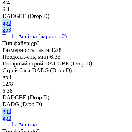
8/4
6.11
DADGBE (Drop D)
gp3
gp3
Tool - Aenima (вариант 2)
Тип файла:
gp3
Размерность такта:
12/8
Продолж-сть, мин:
6.38
Гитарный строй:
DADGBE (Drop D)
Строй баса:
DADG (Drop D)
gp3
12/8
6.38
DADGBE (Drop D)
DADG (Drop D)
gp3
gp3
Tool - Aenima
Тип файла:
gp3