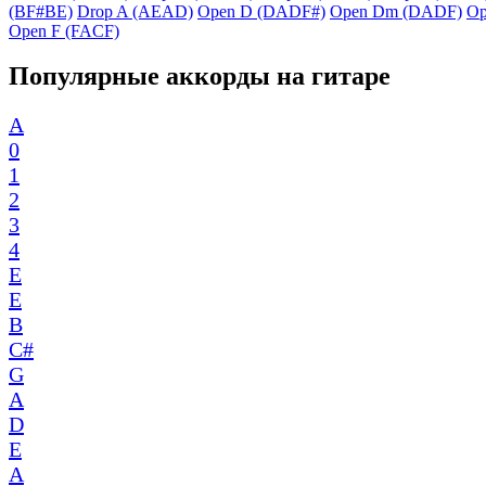
(BF#BE)
Drop A (AEAD)
Open D (DADF#)
Open Dm (DADF)
Op
Open F (FACF)
Популярные аккорды на гитаре
A
0
1
2
3
4
E
E
B
C#
G
A
D
E
A