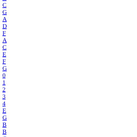
C
G
A
D
F
A
C
E
F
G
0
1
2
3
4
E
G
B
B