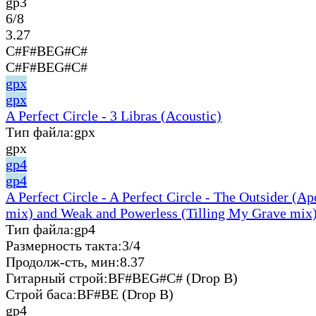
gp3
6/8
3.27
C#F#BEG#C#
C#F#BEG#C#
gpx
gpx
A Perfect Circle - 3 Libras (Acoustic)
Тип файла:
gpx
gpx
gp4
gp4
A Perfect Circle - A Perfect Circle - The Outsider (A
mix) and Weak and Powerless (Tilling My Grave mix)
Тип файла:
gp4
Размерность такта:
3/4
Продолж-сть, мин:
8.37
Гитарный строй:
BF#BEG#C# (Drop B)
Строй баса:
BF#BE (Drop B)
gp4