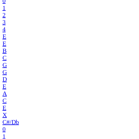
0
1
2
3
4
E
E
B
C
G
G
D
E
A
C
E
X
C#/Db
0
1