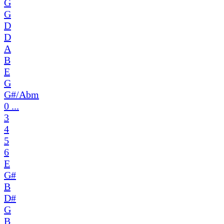
G
G
D
D
A
B
E
G
G#/Abm
0 ...
3
4
5
6
E
G#
B
D#
G
B