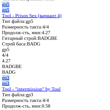
gp5
gp5
Tool - Prison Sex (вариант 4)
Тип файла:
gp5
Размерность такта:
4/4
Продолж-сть, мин:
4.27
Гитарный строй:
BADGBE
Строй баса:
BADG
gp5
4/4
4.27
BADGBE
BADG
gp3
gp3
Tool - "intermission" by Tool
Тип файла:
gp3
Размерность такта:
4/4
Продолж-сть, мин:
0.58