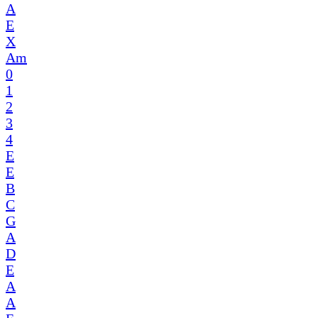
A
E
X
Am
0
1
2
3
4
E
E
B
C
G
A
D
E
A
A