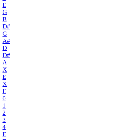
E
G
B
D#
G
A#
D
D#
A
X
E
X
E
0
1
2
3
4
E