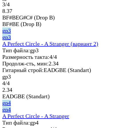
3/4
8.37
BF#BEG#C# (Drop B)
BF#BE (Drop B)
gp3
gp3
A Perfect Circle - A Stranger (вариант 2)
Тип файла:
gp3
Размерность такта:
4/4
Продолж-сть, мин:
2.34
Гитарный строй:
EADGBE (Standart)
gp3
4/4
2.34
EADGBE (Standart)
gp4
gp4
A Perfect Circle - A Stranger
Тип файла:
gp4