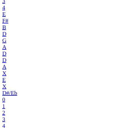
3
4
E
F#
B
D
G
A
D
D
A
X
E
X
D#/Eb
0
1
2
3
4