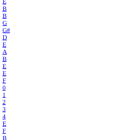
E
B
B
G
G#
D
E
A
B
E
E
F
0
1
2
3
4
E
F
B