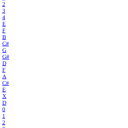
2
3
4
E
F
B
C#
G
G#
D
F
A
C#
E
X
D
0
1
2