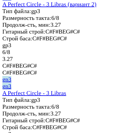
A Perfect Circle - 3 Libras (вариант 2)
Тип файла:
gp3
Размерность такта:
6/8
Продолж-сть, мин:
3.27
Гитарный строй:
C#F#BEG#C#
Строй баса:
C#F#BEG#C#
gp3
6/8
3.27
C#F#BEG#C#
C#F#BEG#C#
gp3
gp3
A Perfect Circle - 3 Libras
Тип файла:
gp3
Размерность такта:
6/8
Продолж-сть, мин:
3.27
Гитарный строй:
C#F#BEG#C#
Строй баса:
C#F#BEG#C#