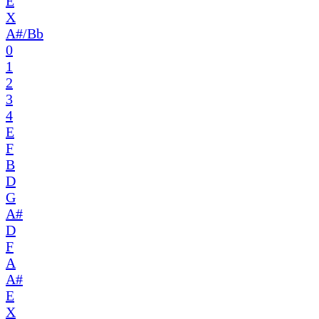
E
X
A#/Bb
0
1
2
3
4
E
F
B
D
G
A#
D
F
A
A#
E
X