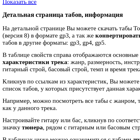
Показать все
Детальная страница табов, информация
На детальной странице Вы можете скачать табы To
(версия 8) в формате gp3, а так же
конвертироват
табов в другие форматы: gp3, gp4, gp5.
В таблице свойств справа отображаются основные
характеристики трека
: жанр, размерность, инст
гитарный строй, басовый строй, темп и время трек
Кликнув по ссылкам из характеристик, Вы можете
список табов, у которых присутствует данная хара
Например, можно посмотреть все табы с жанром, 
как у данного трека.
Настроивайте гитару или бас, кликнув по соотве
значку
тюнера
, рядом с гитарным или басовым ст
В таблицах ниже можно ознакомиться с табами
др