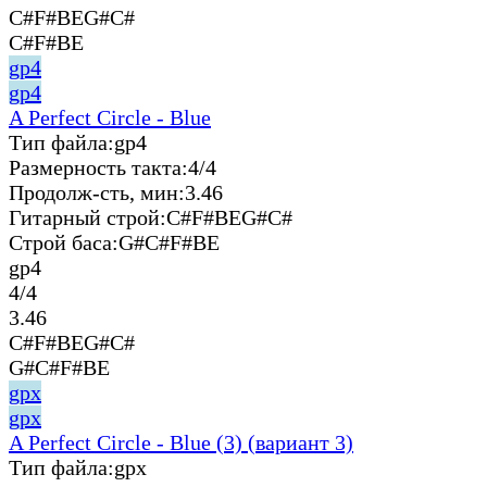
C#F#BEG#C#
C#F#BE
gp4
gp4
A Perfect Circle - Blue
Тип файла:
gp4
Размерность такта:
4/4
Продолж-сть, мин:
3.46
Гитарный строй:
C#F#BEG#C#
Строй баса:
G#C#F#BE
gp4
4/4
3.46
C#F#BEG#C#
G#C#F#BE
gpx
gpx
A Perfect Circle - Blue (3) (вариант 3)
Тип файла:
gpx