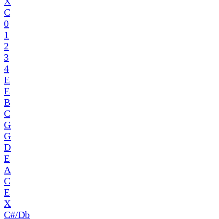
X
C
0
1
2
3
4
E
E
B
C
G
G
D
E
A
C
E
X
C#/Db