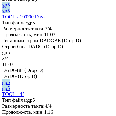
gp5
gp5
TOOL - 10'000 Days
Тип файла:
gp5
Размерность такта:
3/4
Продолж-сть, мин:
11.03
Гитарный строй:
DADGBE (Drop D)
Строй баса:
DADG (Drop D)
gp5
3/4
11.03
DADGBE (Drop D)
DADG (Drop D)
gp5
gp5
TOOL - 4°
Тип файла:
gp5
Размерность такта:
4/4
Продолж-сть, мин:
1.16