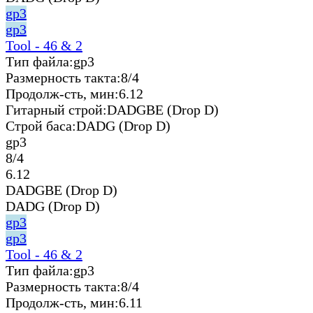
gp3
gp3
Tool - 46 & 2
Тип файла:
gp3
Размерность такта:
8/4
Продолж-сть, мин:
6.12
Гитарный строй:
DADGBE (Drop D)
Строй баса:
DADG (Drop D)
gp3
8/4
6.12
DADGBE (Drop D)
DADG (Drop D)
gp3
gp3
Tool - 46 & 2
Тип файла:
gp3
Размерность такта:
8/4
Продолж-сть, мин:
6.11