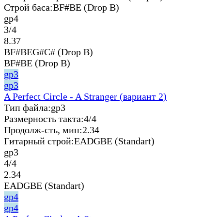
Строй баса:
BF#BE (Drop B)
gp4
3/4
8.37
BF#BEG#C# (Drop B)
BF#BE (Drop B)
gp3
gp3
A Perfect Circle - A Stranger (вариант 2)
Тип файла:
gp3
Размерность такта:
4/4
Продолж-сть, мин:
2.34
Гитарный строй:
EADGBE (Standart)
gp3
4/4
2.34
EADGBE (Standart)
gp4
gp4