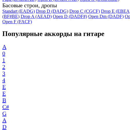
Басовые строи, дропы
Standart (EADG)
Drop D (DADG)
Drop C (CGCF)
Drop E (EBEA
(BF#BE)
Drop A (AEAD)
Open D (DADF#)
Open Dm (DADF)
Op
Open F (FACF)
Популярные аккорды на гитаре
A
0
1
2
3
4
E
E
B
C#
G
A
D