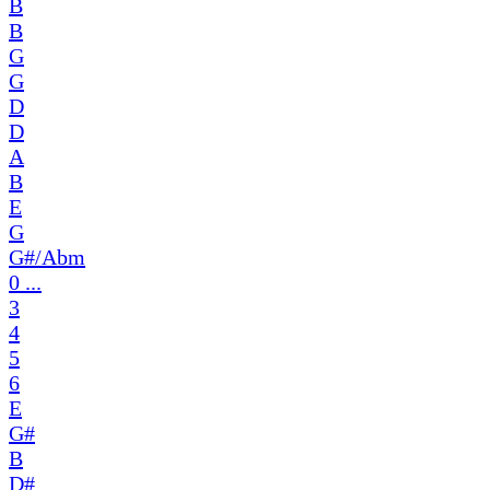
B
B
G
G
D
D
A
B
E
G
G#/Abm
0 ...
3
4
5
6
E
G#
B
D#