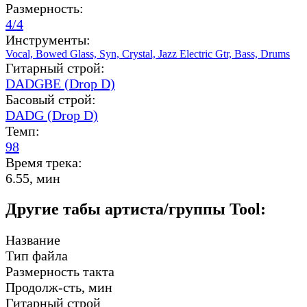
Размерность:
4/4
Инструменты:
Vocal,
Bowed Glass,
Syn,
Crystal,
Jazz Electric Gtr,
Bass,
Drums
Гитарный строй:
DADGBE (Drop D)
Басовый строй:
DADG (Drop D)
Темп:
98
Время трека:
6.55, мин
Другие табы артиста/группы Tool:
Название
Тип файла
Размерность такта
Продолж-сть, мин
Гитарный строй