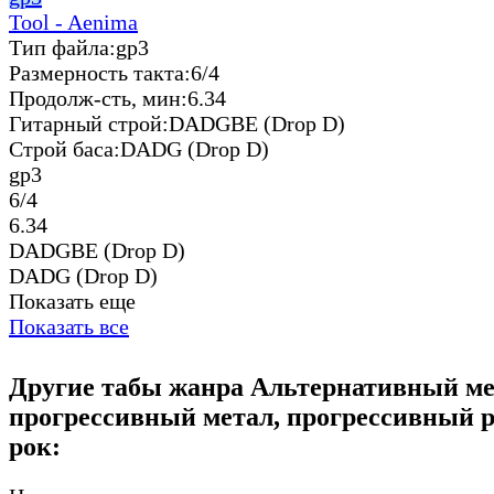
Tool - Aenima
Тип файла:
gp3
Размерность такта:
6/4
Продолж-сть, мин:
6.34
Гитарный строй:
DADGBE (Drop D)
Строй баса:
DADG (Drop D)
gp3
6/4
6.34
DADGBE (Drop D)
DADG (Drop D)
Показать еще
Показать все
Другие табы жанра Альтернативный ме
прогрессивный метал, прогрессивный р
рок: