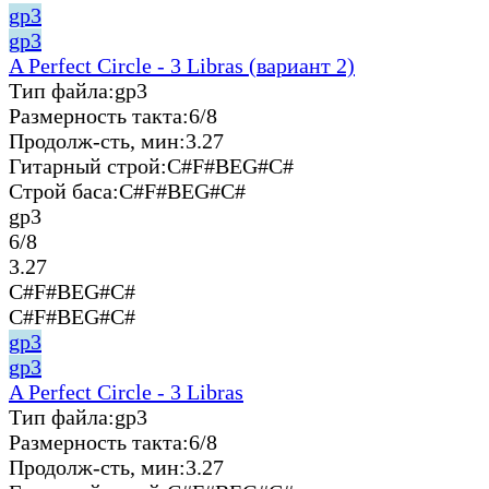
gp3
gp3
A Perfect Circle - 3 Libras (вариант 2)
Тип файла:
gp3
Размерность такта:
6/8
Продолж-сть, мин:
3.27
Гитарный строй:
C#F#BEG#C#
Строй баса:
C#F#BEG#C#
gp3
6/8
3.27
C#F#BEG#C#
C#F#BEG#C#
gp3
gp3
A Perfect Circle - 3 Libras
Тип файла:
gp3
Размерность такта:
6/8
Продолж-сть, мин:
3.27