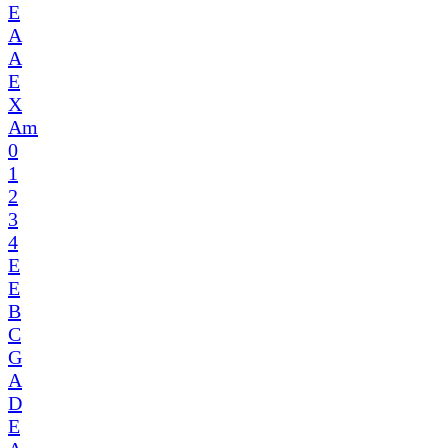
E
A
A
E
X
Am
0
1
2
3
4
E
E
B
C
G
A
D
E