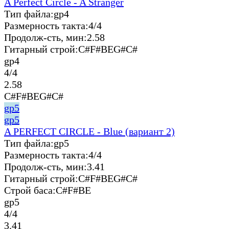
A Perfect Circle - A Stranger
Тип файла:
gp4
Размерность такта:
4/4
Продолж-сть, мин:
2.58
Гитарный строй:
C#F#BEG#C#
gp4
4/4
2.58
C#F#BEG#C#
gp5
gp5
A PERFECT CIRCLE - Blue (вариант 2)
Тип файла:
gp5
Размерность такта:
4/4
Продолж-сть, мин:
3.41
Гитарный строй:
C#F#BEG#C#
Строй баса:
C#F#BE
gp5
4/4
3.41