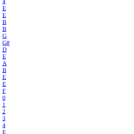
4
E
E
B
B
G
G#
D
E
A
B
E
E
F
0
1
2
3
4
E