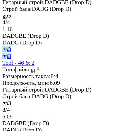
Гитарный строй:
DADGBE (Drop D)
Строй баса:
DADG (Drop D)
gp5
4/4
1.16
DADGBE (Drop D)
DADG (Drop D)
gp3
gp3
Tool - 46 & 2
Тип файла:
gp3
Размерность такта:
8/4
Продолж-сть, мин:
6.09
Гитарный строй:
DADGBE (Drop D)
Строй баса:
DADG (Drop D)
gp3
8/4
6.09
DADGBE (Drop D)
DADG (Drop D)