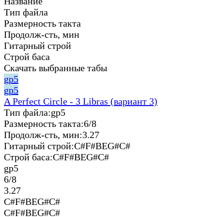
Название
Тип файла
Размерность такта
Продолж-сть, мин
Гитарный строй
Строй баса
Скачать выбранные табы
gp5
gp5
A Perfect Circle - 3 Libras (вариант 3)
Тип файла:
gp5
Размерность такта:
6/8
Продолж-сть, мин:
3.27
Гитарный строй:
C#F#BEG#C#
Строй баса:
C#F#BEG#C#
gp5
6/8
3.27
C#F#BEG#C#
C#F#BEG#C#