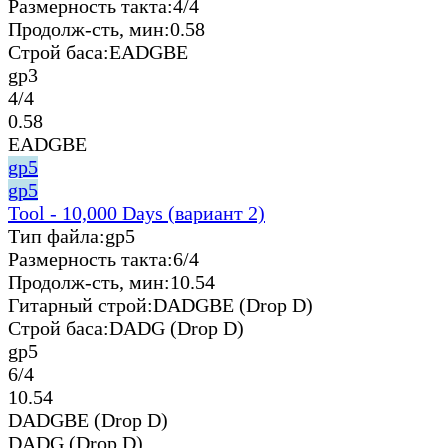
Размерность такта:
4/4
Продолж-сть, мин:
0.58
Строй баса:
EADGBE
gp3
4/4
0.58
EADGBE
gp5
gp5
Tool - 10,000 Days (вариант 2)
Тип файла:
gp5
Размерность такта:
6/4
Продолж-сть, мин:
10.54
Гитарный строй:
DADGBE (Drop D)
Строй баса:
DADG (Drop D)
gp5
6/4
10.54
DADGBE (Drop D)
DADG (Drop D)