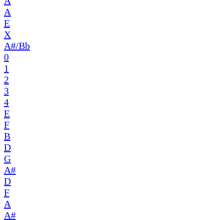
A
A
E
X
A#/Bb
0
1
2
3
4
E
F
B
D
G
A#
D
F
A
A#