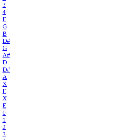
3
4
E
G
B
D#
G
A#
D
D#
A
X
E
X
E
0
1
2
3