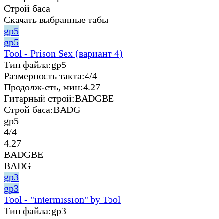
Строй баса
Скачать выбранные табы
gp5
gp5
Tool - Prison Sex (вариант 4)
Тип файла:
gp5
Размерность такта:
4/4
Продолж-сть, мин:
4.27
Гитарный строй:
BADGBE
Строй баса:
BADG
gp5
4/4
4.27
BADGBE
BADG
gp3
gp3
Tool - "intermission" by Tool
Тип файла:
gp3