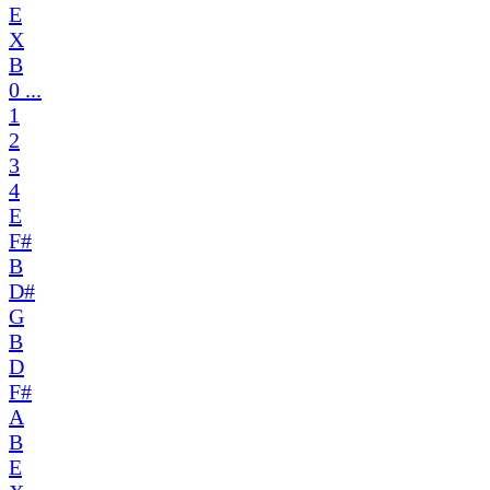
E
X
B
0 ...
1
2
3
4
E
F#
B
D#
G
B
D
F#
A
B
E