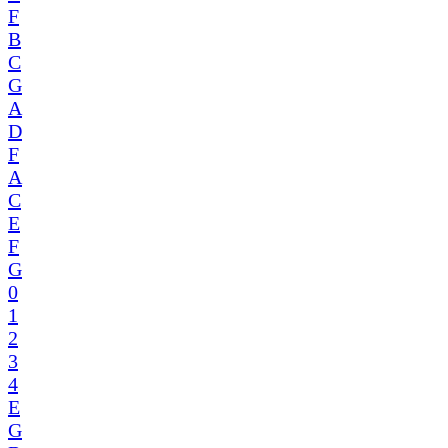
F
B
C
G
A
D
F
A
C
E
F
G
0
1
2
3
4
E
G