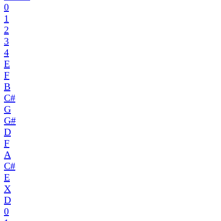
0
1
2
3
4
E
F
B
C#
G
G#
D
F
A
C#
E
X
D
0