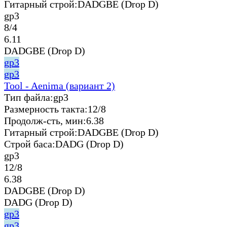
Гитарный строй:
DADGBE (Drop D)
gp3
8/4
6.11
DADGBE (Drop D)
gp3
gp3
Tool - Aenima (вариант 2)
Тип файла:
gp3
Размерность такта:
12/8
Продолж-сть, мин:
6.38
Гитарный строй:
DADGBE (Drop D)
Строй баса:
DADG (Drop D)
gp3
12/8
6.38
DADGBE (Drop D)
DADG (Drop D)
gp3
gp3