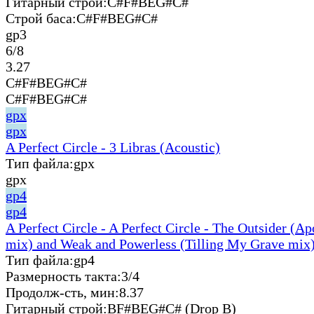
Гитарный строй:
C#F#BEG#C#
Строй баса:
C#F#BEG#C#
gp3
6/8
3.27
C#F#BEG#C#
C#F#BEG#C#
gpx
gpx
A Perfect Circle - 3 Libras (Acoustic)
Тип файла:
gpx
gpx
gp4
gp4
A Perfect Circle - A Perfect Circle - The Outsider (A
mix) and Weak and Powerless (Tilling My Grave mix)
Тип файла:
gp4
Размерность такта:
3/4
Продолж-сть, мин:
8.37
Гитарный строй:
BF#BEG#C# (Drop B)