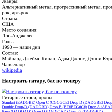
Жанры:
Альтернативный метал, прогрессивный метал, про
рок, арт-рок
Страна:
США
Место создания:
Лос-Анджелес
Годы:
1990 — наши дни
Состав:
Мэйнард Джеймс Кинан, Адам Джонс, Дэнни Кэр
Чанселлор
wikipedia
Настроить гитару, бас по тюнеру
Гитарные строи, дропы
Standart (EADGBE)
Open C (CGCGCE)
Drop D (DADGBE)
Dro
Double Drop-D (DADGBD)
Drop B (BF#BEG#C#)
Drop A (AEA
Papa (DADDAD)
Open D (DADF#AD)
Open G (DGDGBD)