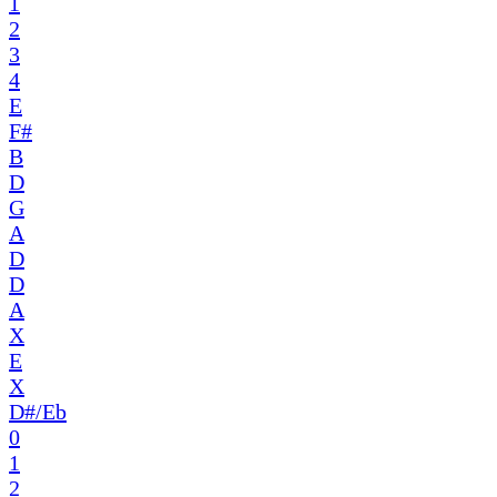
1
2
3
4
E
F#
B
D
G
A
D
D
A
X
E
X
D#/Eb
0
1
2