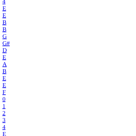
4
E
E
B
B
G
G#
D
E
A
B
E
E
F
0
1
2
3
4
E