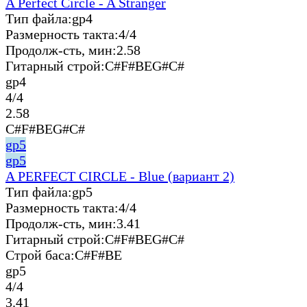
A Perfect Circle - A Stranger
Тип файла:
gp4
Размерность такта:
4/4
Продолж-сть, мин:
2.58
Гитарный строй:
C#F#BEG#C#
gp4
4/4
2.58
C#F#BEG#C#
gp5
gp5
A PERFECT CIRCLE - Blue (вариант 2)
Тип файла:
gp5
Размерность такта:
4/4
Продолж-сть, мин:
3.41
Гитарный строй:
C#F#BEG#C#
Строй баса:
C#F#BE
gp5
4/4
3.41