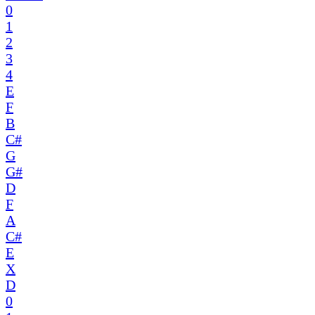
0
1
2
3
4
E
F
B
C#
G
G#
D
F
A
C#
E
X
D
0