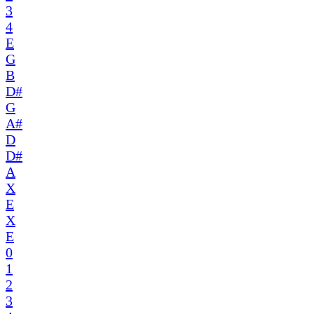
3
4
E
G
B
D#
G
A#
D
D#
A
X
E
X
E
0
1
2
3