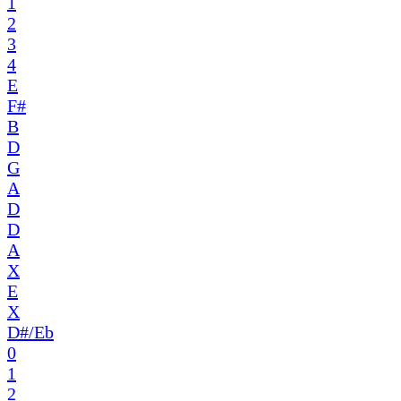
1
2
3
4
E
F#
B
D
G
A
D
D
A
X
E
X
D#/Eb
0
1
2