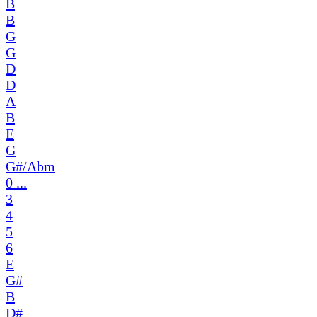
B
B
G
G
D
D
A
B
E
G
G#/Abm
0 ...
3
4
5
6
E
G#
B
D#