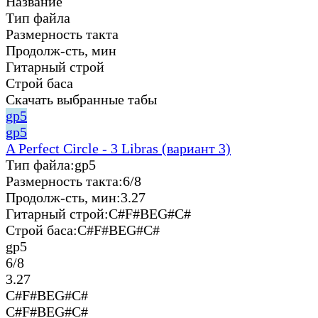
Название
Тип файла
Размерность такта
Продолж-сть, мин
Гитарный строй
Строй баса
Скачать выбранные табы
gp5
gp5
A Perfect Circle - 3 Libras (вариант 3)
Тип файла:
gp5
Размерность такта:
6/8
Продолж-сть, мин:
3.27
Гитарный строй:
C#F#BEG#C#
Строй баса:
C#F#BEG#C#
gp5
6/8
3.27
C#F#BEG#C#
C#F#BEG#C#