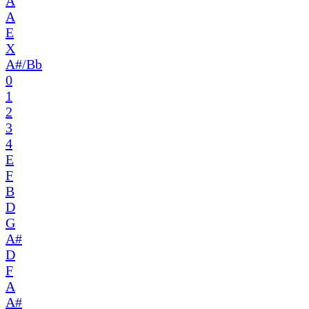
A
A
E
X
A#/Bb
0
1
2
3
4
E
F
B
D
G
A#
D
F
A
A#