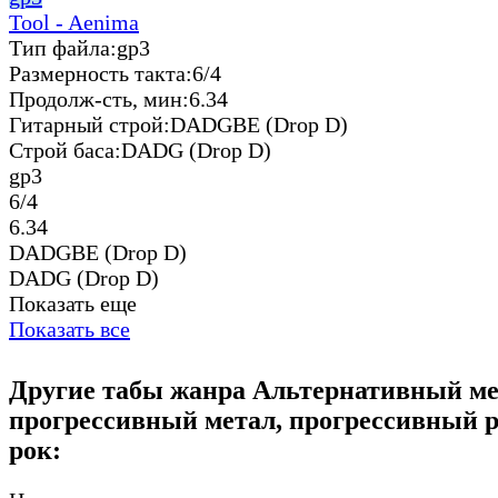
Tool - Aenima
Тип файла:
gp3
Размерность такта:
6/4
Продолж-сть, мин:
6.34
Гитарный строй:
DADGBE (Drop D)
Строй баса:
DADG (Drop D)
gp3
6/4
6.34
DADGBE (Drop D)
DADG (Drop D)
Показать еще
Показать все
Другие табы жанра Альтернативный ме
прогрессивный метал, прогрессивный р
рок: