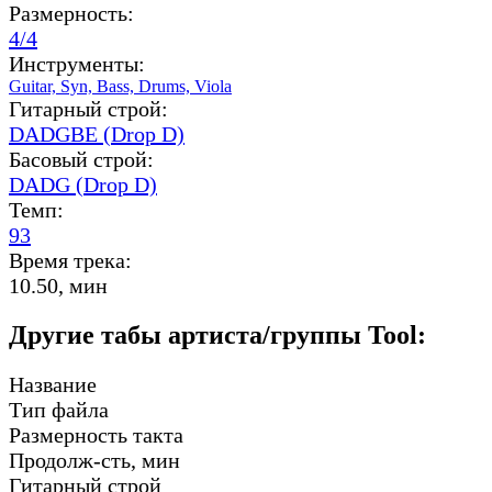
Размерность:
4/4
Инструменты:
Guitar,
Syn,
Bass,
Drums,
Viola
Гитарный строй:
DADGBE (Drop D)
Басовый строй:
DADG (Drop D)
Темп:
93
Время трека:
10.50, мин
Другие табы артиста/группы Tool:
Название
Тип файла
Размерность такта
Продолж-сть, мин
Гитарный строй