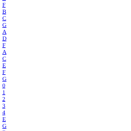
F
B
C
G
A
D
F
A
C
E
F
G
0
1
2
3
4
E
G