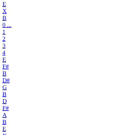
E
X
B
0 ...
1
2
3
4
E
F#
B
D#
G
B
D
F#
A
B
E