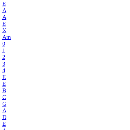
E
A
A
E
X
Am
0
1
2
3
4
E
E
B
C
G
A
D
E