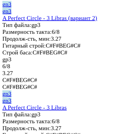
gp3
gp3
A Perfect Circle - 3 Libras (вариант 2)
Тип файла:
gp3
Размерность такта:
6/8
Продолж-сть, мин:
3.27
Гитарный строй:
C#F#BEG#C#
Строй баса:
C#F#BEG#C#
gp3
6/8
3.27
C#F#BEG#C#
C#F#BEG#C#
gp3
gp3
A Perfect Circle - 3 Libras
Тип файла:
gp3
Размерность такта:
6/8
Продолж-сть, мин:
3.27