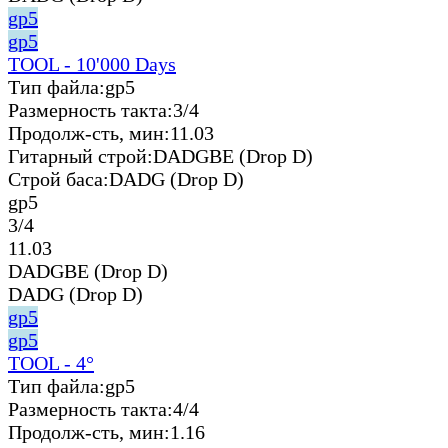
gp5
gp5
TOOL - 10'000 Days
Тип файла:
gp5
Размерность такта:
3/4
Продолж-сть, мин:
11.03
Гитарный строй:
DADGBE (Drop D)
Строй баса:
DADG (Drop D)
gp5
3/4
11.03
DADGBE (Drop D)
DADG (Drop D)
gp5
gp5
TOOL - 4°
Тип файла:
gp5
Размерность такта:
4/4
Продолж-сть, мин:
1.16