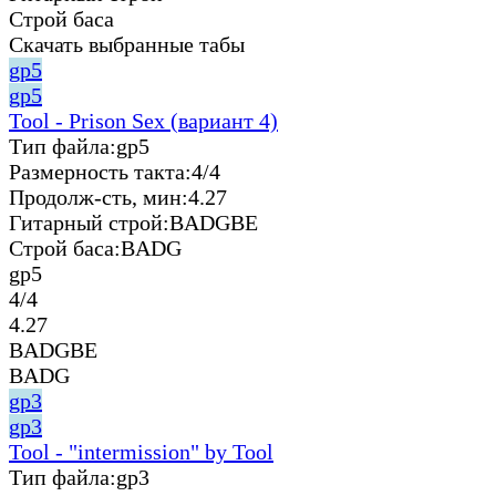
Строй баса
Скачать выбранные табы
gp5
gp5
Tool - Prison Sex (вариант 4)
Тип файла:
gp5
Размерность такта:
4/4
Продолж-сть, мин:
4.27
Гитарный строй:
BADGBE
Строй баса:
BADG
gp5
4/4
4.27
BADGBE
BADG
gp3
gp3
Tool - "intermission" by Tool
Тип файла:
gp3