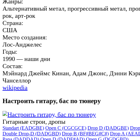
Жанры:
Альтернативный метал, прогрессивный метал, про
рок, арт-рок
Страна:
США
Место создания:
Лос-Анджелес
Годы:
1990 — наши дни
Состав:
Мэйнард Джеймс Кинан, Адам Джонс, Дэнни Кэр
Чанселлор
wikipedia
Настроить гитару, бас по тюнеру
Гитарные строи, дропы
Standart (EADGBE)
Open C (CGCGCE)
Drop D (DADGBE)
Dro
Double Drop-D (DADGBD)
Drop B (BF#BEG#C#)
Drop A (AEA
Papa (DADDAD)
Open D (DADF#AD)
Open G (DGDGBD)