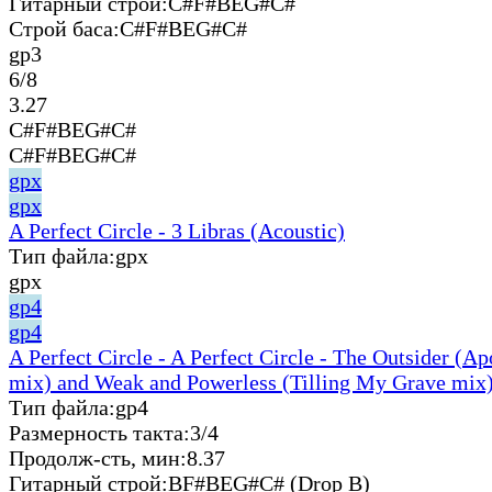
Гитарный строй:
C#F#BEG#C#
Строй баса:
C#F#BEG#C#
gp3
6/8
3.27
C#F#BEG#C#
C#F#BEG#C#
gpx
gpx
A Perfect Circle - 3 Libras (Acoustic)
Тип файла:
gpx
gpx
gp4
gp4
A Perfect Circle - A Perfect Circle - The Outsider (A
mix) and Weak and Powerless (Tilling My Grave mix)
Тип файла:
gp4
Размерность такта:
3/4
Продолж-сть, мин:
8.37
Гитарный строй:
BF#BEG#C# (Drop B)