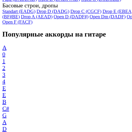
Басовые строи, дропы
Standart (EADG)
Drop D (DADG)
Drop C (CGCF)
Drop E (EBEA
(BF#BE)
Drop A (AEAD)
Open D (DADF#)
Open Dm (DADF)
Op
Open F (FACF)
Популярные аккорды на гитаре
A
0
1
2
3
4
E
E
B
C#
G
A
D