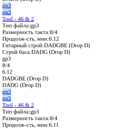
gp3
gp3
Tool - 46 & 2
Тип файла:
gp3
Размерность такта:
8/4
Продолж-сть, мин:
6.12
Гитарный строй:
DADGBE (Drop D)
Строй баса:
DADG (Drop D)
gp3
8/4
6.12
DADGBE (Drop D)
DADG (Drop D)
gp3
gp3
Tool - 46 & 2
Тип файла:
gp3
Размерность такта:
8/4
Продолж-сть, мин:
6.11