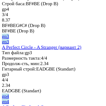
Строй баса:
BF#BE (Drop B)
gp4
3/4
8.37
BF#BEG#C# (Drop B)
BF#BE (Drop B)
gp3
gp3
A Perfect Circle - A Stranger (вариант 2)
Тип файла:
gp3
Размерность такта:
4/4
Продолж-сть, мин:
2.34
Гитарный строй:
EADGBE (Standart)
gp3
4/4
2.34
EADGBE (Standart)
gp4
gp4