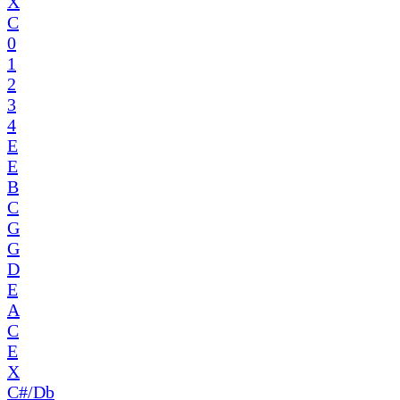
X
C
0
1
2
3
4
E
E
B
C
G
G
D
E
A
C
E
X
C#/Db