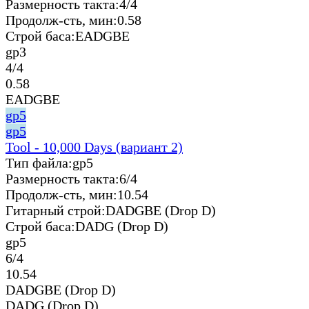
Размерность такта:
4/4
Продолж-сть, мин:
0.58
Строй баса:
EADGBE
gp3
4/4
0.58
EADGBE
gp5
gp5
Tool - 10,000 Days (вариант 2)
Тип файла:
gp5
Размерность такта:
6/4
Продолж-сть, мин:
10.54
Гитарный строй:
DADGBE (Drop D)
Строй баса:
DADG (Drop D)
gp5
6/4
10.54
DADGBE (Drop D)
DADG (Drop D)