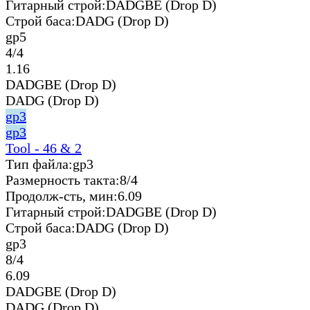
Гитарный строй:
DADGBE (Drop D)
Строй баса:
DADG (Drop D)
gp5
4/4
1.16
DADGBE (Drop D)
DADG (Drop D)
gp3
gp3
Tool - 46 & 2
Тип файла:
gp3
Размерность такта:
8/4
Продолж-сть, мин:
6.09
Гитарный строй:
DADGBE (Drop D)
Строй баса:
DADG (Drop D)
gp3
8/4
6.09
DADGBE (Drop D)
DADG (Drop D)