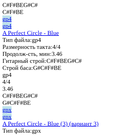
C#F#BEG#C#
C#F#BE
gp4
gp4
A Perfect Circle - Blue
Тип файла:
gp4
Размерность такта:
4/4
Продолж-сть, мин:
3.46
Гитарный строй:
C#F#BEG#C#
Строй баса:
G#C#F#BE
gp4
4/4
3.46
C#F#BEG#C#
G#C#F#BE
gpx
gpx
A Perfect Circle - Blue (3) (вариант 3)
Тип файла:
gpx