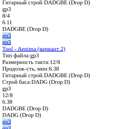
Гитарный строй:
DADGBE (Drop D)
gp3
8/4
6.11
DADGBE (Drop D)
gp3
gp3
Tool - Aenima (вариант 2)
Тип файла:
gp3
Размерность такта:
12/8
Продолж-сть, мин:
6.38
Гитарный строй:
DADGBE (Drop D)
Строй баса:
DADG (Drop D)
gp3
12/8
6.38
DADGBE (Drop D)
DADG (Drop D)
gp3
gp3