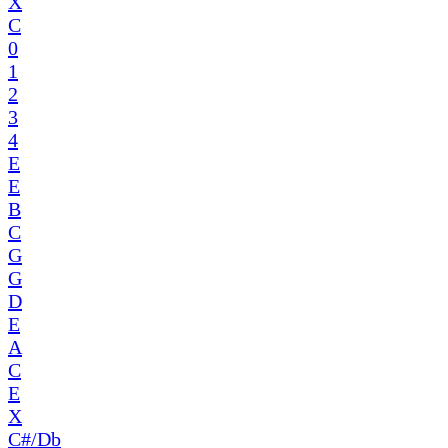
X
C
0
1
2
3
4
E
E
B
C
G
G
D
E
A
C
E
X
C#/Db