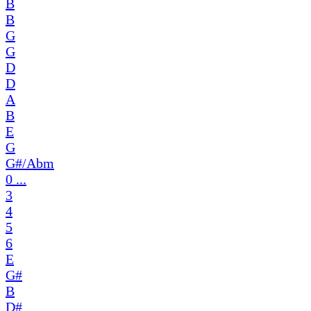
B
B
G
G
D
D
A
B
E
G
G#/Abm
0 ...
3
4
5
6
E
G#
B
D#