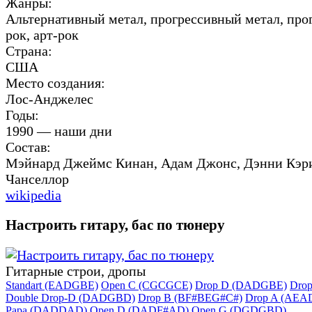
Жанры:
Альтернативный метал, прогрессивный метал, про
рок, арт-рок
Страна:
США
Место создания:
Лос-Анджелес
Годы:
1990 — наши дни
Состав:
Мэйнард Джеймс Кинан, Адам Джонс, Дэнни Кэр
Чанселлор
wikipedia
Настроить гитару, бас по тюнеру
Гитарные строи, дропы
Standart (EADGBE)
Open C (CGCGCE)
Drop D (DADGBE)
Dro
Double Drop-D (DADGBD)
Drop B (BF#BEG#C#)
Drop A (AEA
Papa (DADDAD)
Open D (DADF#AD)
Open G (DGDGBD)