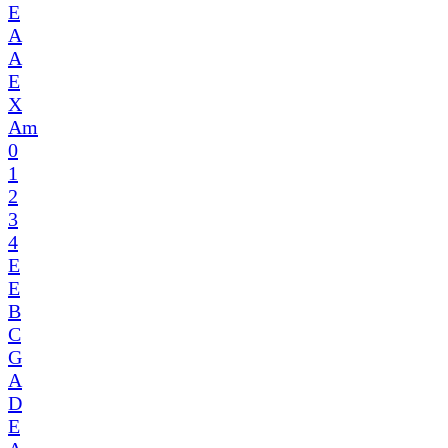
E
A
A
E
X
Am
0
1
2
3
4
E
E
B
C
G
A
D
E