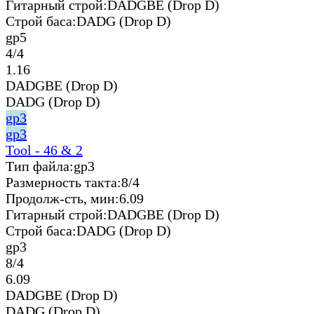
Гитарный строй:
DADGBE (Drop D)
Строй баса:
DADG (Drop D)
gp5
4/4
1.16
DADGBE (Drop D)
DADG (Drop D)
gp3
gp3
Tool - 46 & 2
Тип файла:
gp3
Размерность такта:
8/4
Продолж-сть, мин:
6.09
Гитарный строй:
DADGBE (Drop D)
Строй баса:
DADG (Drop D)
gp3
8/4
6.09
DADGBE (Drop D)
DADG (Drop D)