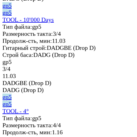
gp5
gp5
TOOL - 10'000 Days
Тип файла:
gp5
Размерность такта:
3/4
Продолж-сть, мин:
11.03
Гитарный строй:
DADGBE (Drop D)
Строй баса:
DADG (Drop D)
gp5
3/4
11.03
DADGBE (Drop D)
DADG (Drop D)
gp5
gp5
TOOL - 4°
Тип файла:
gp5
Размерность такта:
4/4
Продолж-сть, мин:
1.16