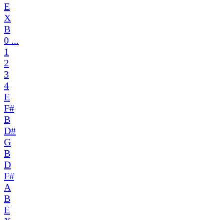
E
X
B
0 ...
1
2
3
4
E
F#
B
D#
G
B
D
F#
A
B
E