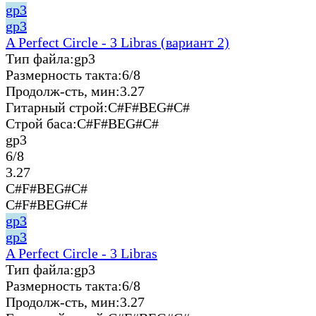
gp3
gp3
A Perfect Circle - 3 Libras (вариант 2)
Тип файла:
gp3
Размерность такта:
6/8
Продолж-сть, мин:
3.27
Гитарный строй:
C#F#BEG#C#
Строй баса:
C#F#BEG#C#
gp3
6/8
3.27
C#F#BEG#C#
C#F#BEG#C#
gp3
gp3
A Perfect Circle - 3 Libras
Тип файла:
gp3
Размерность такта:
6/8
Продолж-сть, мин:
3.27