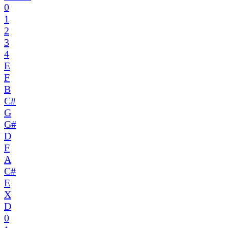
0
1
2
3
4
E
F
B
C#
G
G#
D
F
A
C#
E
X
D
0