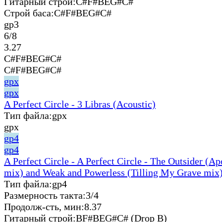
Гитарный строй:
C#F#BEG#C#
Строй баса:
C#F#BEG#C#
gp3
6/8
3.27
C#F#BEG#C#
C#F#BEG#C#
gpx
gpx
A Perfect Circle - 3 Libras (Acoustic)
Тип файла:
gpx
gpx
gp4
gp4
A Perfect Circle - A Perfect Circle - The Outsider (A
mix) and Weak and Powerless (Tilling My Grave mix)
Тип файла:
gp4
Размерность такта:
3/4
Продолж-сть, мин:
8.37
Гитарный строй:
BF#BEG#C# (Drop B)