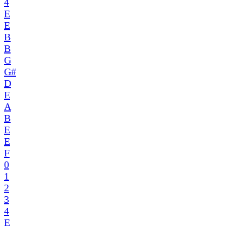
4
E
E
B
B
G
G#
D
E
A
B
E
E
F
0
1
2
3
4
E