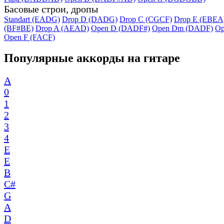
Басовые строи, дропы
Standart (EADG)
Drop D (DADG)
Drop C (CGCF)
Drop E (EBEA
(BF#BE)
Drop A (AEAD)
Open D (DADF#)
Open Dm (DADF)
Op
Open F (FACF)
Популярные аккорды на гитаре
A
0
1
2
3
4
E
E
B
C#
G
A
D