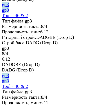
gp3
gp3
Tool - 46 & 2
Тип файла:
gp3
Размерность такта:
8/4
Продолж-сть, мин:
6.12
Гитарный строй:
DADGBE (Drop D)
Строй баса:
DADG (Drop D)
gp3
8/4
6.12
DADGBE (Drop D)
DADG (Drop D)
gp3
gp3
Tool - 46 & 2
Тип файла:
gp3
Размерность такта:
8/4
Продолж-сть, мин:
6.11