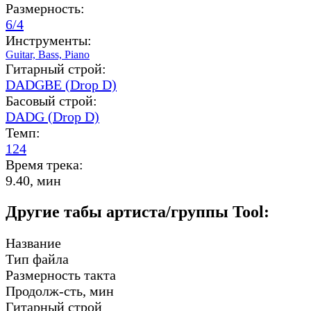
Размерность:
6/4
Инструменты:
Guitar,
Bass,
Piano
Гитарный строй:
DADGBE (Drop D)
Басовый строй:
DADG (Drop D)
Темп:
124
Время трека:
9.40, мин
Другие табы артиста/группы Tool:
Название
Тип файла
Размерность такта
Продолж-сть, мин
Гитарный строй