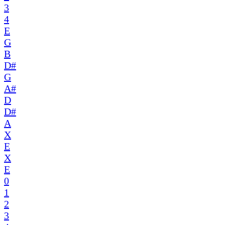
3
4
E
G
B
D#
G
A#
D
D#
A
X
E
X
E
0
1
2
3