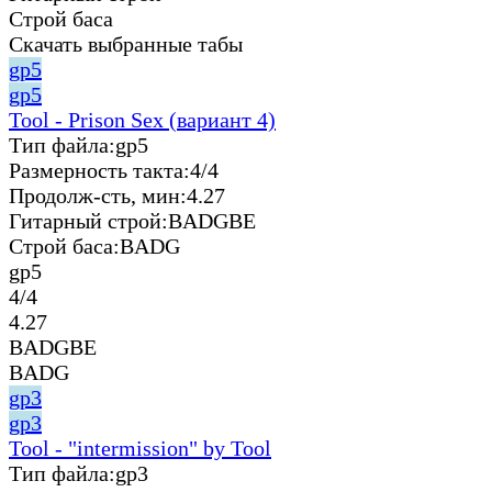
Строй баса
Скачать выбранные табы
gp5
gp5
Tool - Prison Sex (вариант 4)
Тип файла:
gp5
Размерность такта:
4/4
Продолж-сть, мин:
4.27
Гитарный строй:
BADGBE
Строй баса:
BADG
gp5
4/4
4.27
BADGBE
BADG
gp3
gp3
Tool - "intermission" by Tool
Тип файла:
gp3