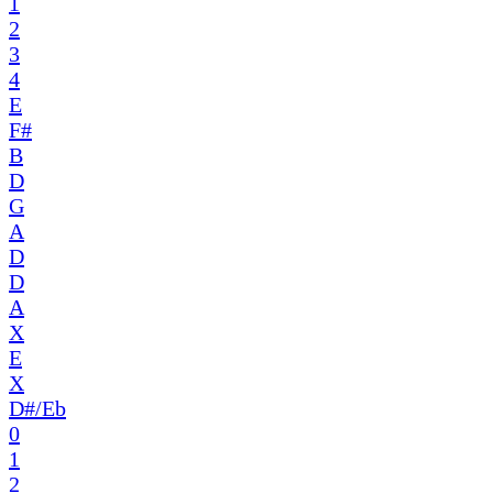
1
2
3
4
E
F#
B
D
G
A
D
D
A
X
E
X
D#/Eb
0
1
2