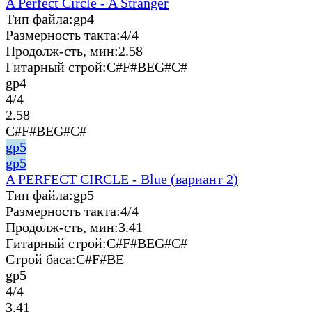
A Perfect Circle - A Stranger
Тип файла:
gp4
Размерность такта:
4/4
Продолж-сть, мин:
2.58
Гитарный строй:
C#F#BEG#C#
gp4
4/4
2.58
C#F#BEG#C#
gp5
gp5
A PERFECT CIRCLE - Blue (вариант 2)
Тип файла:
gp5
Размерность такта:
4/4
Продолж-сть, мин:
3.41
Гитарный строй:
C#F#BEG#C#
Строй баса:
C#F#BE
gp5
4/4
3.41