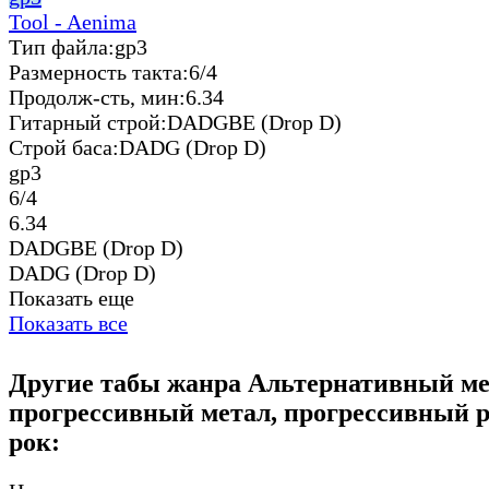
Tool - Aenima
Тип файла:
gp3
Размерность такта:
6/4
Продолж-сть, мин:
6.34
Гитарный строй:
DADGBE (Drop D)
Строй баса:
DADG (Drop D)
gp3
6/4
6.34
DADGBE (Drop D)
DADG (Drop D)
Показать еще
Показать все
Другие табы жанра Альтернативный ме
прогрессивный метал, прогрессивный р
рок: