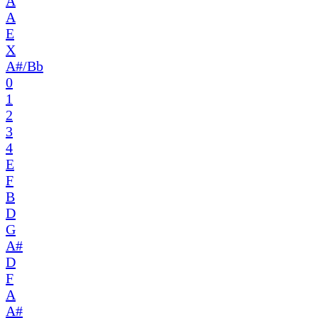
A
A
E
X
A#/Bb
0
1
2
3
4
E
F
B
D
G
A#
D
F
A
A#