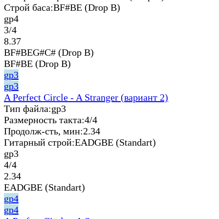
Строй баса:
BF#BE (Drop B)
gp4
3/4
8.37
BF#BEG#C# (Drop B)
BF#BE (Drop B)
gp3
gp3
A Perfect Circle - A Stranger (вариант 2)
Тип файла:
gp3
Размерность такта:
4/4
Продолж-сть, мин:
2.34
Гитарный строй:
EADGBE (Standart)
gp3
4/4
2.34
EADGBE (Standart)
gp4
gp4