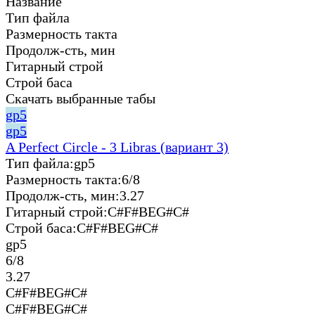
Название
Тип файла
Размерность такта
Продолж-сть, мин
Гитарный строй
Строй баса
Скачать выбранные табы
gp5
gp5
A Perfect Circle - 3 Libras (вариант 3)
Тип файла:
gp5
Размерность такта:
6/8
Продолж-сть, мин:
3.27
Гитарный строй:
C#F#BEG#C#
Строй баса:
C#F#BEG#C#
gp5
6/8
3.27
C#F#BEG#C#
C#F#BEG#C#