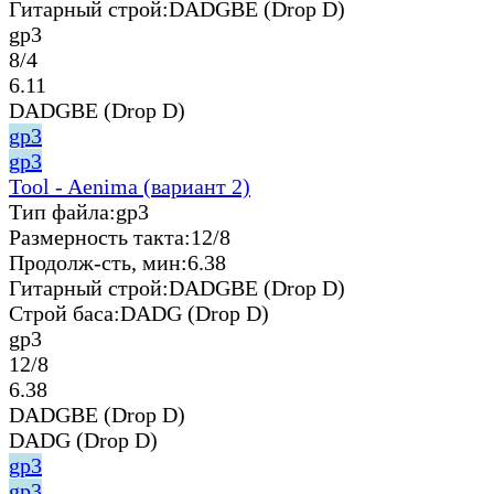
Гитарный строй:
DADGBE (Drop D)
gp3
8/4
6.11
DADGBE (Drop D)
gp3
gp3
Tool - Aenima (вариант 2)
Тип файла:
gp3
Размерность такта:
12/8
Продолж-сть, мин:
6.38
Гитарный строй:
DADGBE (Drop D)
Строй баса:
DADG (Drop D)
gp3
12/8
6.38
DADGBE (Drop D)
DADG (Drop D)
gp3
gp3