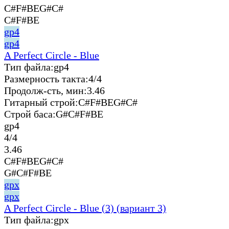
C#F#BEG#C#
C#F#BE
gp4
gp4
A Perfect Circle - Blue
Тип файла:
gp4
Размерность такта:
4/4
Продолж-сть, мин:
3.46
Гитарный строй:
C#F#BEG#C#
Строй баса:
G#C#F#BE
gp4
4/4
3.46
C#F#BEG#C#
G#C#F#BE
gpx
gpx
A Perfect Circle - Blue (3) (вариант 3)
Тип файла:
gpx