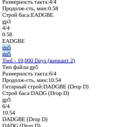
Размерность такта:
4/4
Продолж-сть, мин:
0.58
Строй баса:
EADGBE
gp3
4/4
0.58
EADGBE
gp5
gp5
Tool - 10,000 Days (вариант 2)
Тип файла:
gp5
Размерность такта:
6/4
Продолж-сть, мин:
10.54
Гитарный строй:
DADGBE (Drop D)
Строй баса:
DADG (Drop D)
gp5
6/4
10.54
DADGBE (Drop D)
DADG (Drop D)