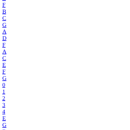
F
B
C
G
A
D
F
A
C
E
F
G
0
1
2
3
4
E
G