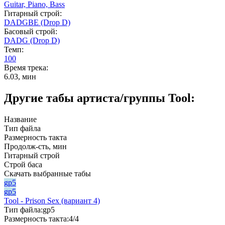
Guitar,
Piano,
Bass
Гитарный строй:
DADGBE (Drop D)
Басовый строй:
DADG (Drop D)
Темп:
100
Время трека:
6.03, мин
Другие табы артиста/группы Tool:
Название
Тип файла
Размерность такта
Продолж-сть, мин
Гитарный строй
Строй баса
Скачать выбранные табы
gp5
gp5
Tool - Prison Sex (вариант 4)
Тип файла:
gp5
Размерность такта:
4/4