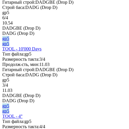
Гитарный строй:
DADGBE (Drop D)
Строй баса:
DADG (Drop D)
gp5
6/4
10.54
DADGBE (Drop D)
DADG (Drop D)
gp5
gp5
TOOL - 10'000 Days
Тип файла:
gp5
Размерность такта:
3/4
Продолж-сть, мин:
11.03
Гитарный строй:
DADGBE (Drop D)
Строй баса:
DADG (Drop D)
gp5
3/4
11.03
DADGBE (Drop D)
DADG (Drop D)
gp5
gp5
TOOL - 4°
Тип файла:
gp5
Размерность такта:
4/4