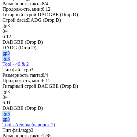
Размерность такта:
8/4
Продолж-сть, мин:
6.12
Гитарный строй:
DADGBE (Drop D)
Строй баса:
DADG (Drop D)
gp3
8/4
6.12
DADGBE (Drop D)
DADG (Drop D)
gp3
gp3
Tool - 46 & 2
Тип файла:
gp3
Размерность такта:
8/4
Продолж-сть, мин:
6.11
Гитарный строй:
DADGBE (Drop D)
gp3
8/4
6.11
DADGBE (Drop D)
gp3
gp3
Tool - Aenima (вариант 2)
Тип файла:
gp3
Размерность такта:
12/8