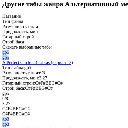
Другие табы жанра Альтернативный мет
Название
Тип файла
Размерность такта
Продолж-сть, мин
Гитарный строй
Строй баса
Скачать выбранные табы
gp5
gp5
A Perfect Circle - 3 Libras (вариант 3)
Тип файла:
gp5
Размерность такта:
6/8
Продолж-сть, мин:
3.27
Гитарный строй:
C#F#BEG#C#
Строй баса:
C#F#BEG#C#
gp5
6/8
3.27
C#F#BEG#C#
C#F#BEG#C#
gp3
gp3