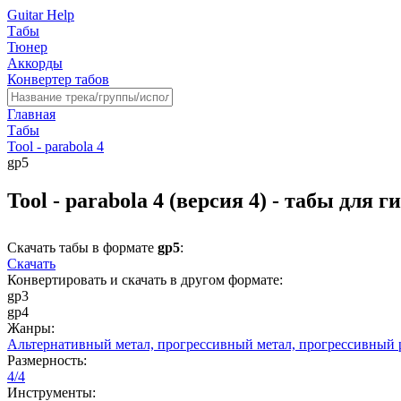
Guitar Help
Табы
Тюнер
Аккорды
Конвертер табов
Главная
Табы
Tool - parabola 4
gp5
Tool - parabola 4 (версия 4) - табы для 
Скачать табы в формате
gp5
:
Скачать
Конвертировать и скачать в другом формате:
gp3
gp4
Жанры:
Альтернативный метал,
прогрессивный метал,
прогрессивный 
Размерность:
4/4
Инструменты: