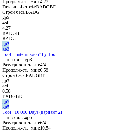
Продолж-сть, мин:
4.27
Гитарный строй:
BADGBE
Строй баса:
BADG
gp5
4/4
4.27
BADGBE
BADG
gp3
gp3
Tool - "intermission" by Tool
Тип файла:
gp3
Размерность такта:
4/4
Продолж-сть, мин:
0.58
Строй баса:
EADGBE
gp3
4/4
0.58
EADGBE
gp5
gp5
Tool - 10,000 Days (вариант 2)
Тип файла:
gp5
Размерность такта:
6/4
Продолж-сть, мин:
10.54