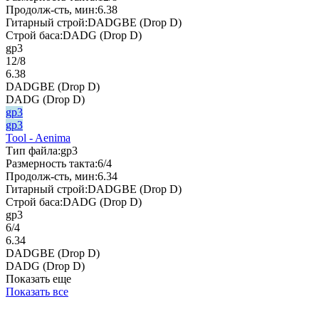
Продолж-сть, мин:
6.38
Гитарный строй:
DADGBE (Drop D)
Строй баса:
DADG (Drop D)
gp3
12/8
6.38
DADGBE (Drop D)
DADG (Drop D)
gp3
gp3
Tool - Aenima
Тип файла:
gp3
Размерность такта:
6/4
Продолж-сть, мин:
6.34
Гитарный строй:
DADGBE (Drop D)
Строй баса:
DADG (Drop D)
gp3
6/4
6.34
DADGBE (Drop D)
DADG (Drop D)
Показать еще
Показать все