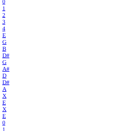
0
1
2
3
4
E
G
B
D#
G
A#
D
D#
A
X
E
X
E
0
1