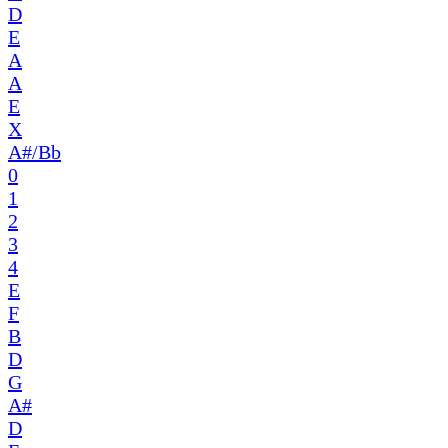
D
E
A
A
E
X
A#/Bb
0
1
2
3
4
E
F
B
D
G
A#
D