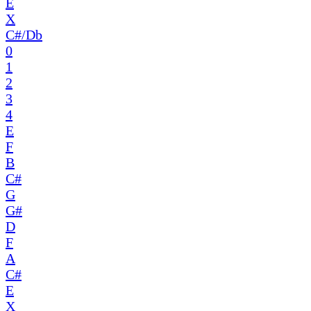
E
X
C#/Db
0
1
2
3
4
E
F
B
C#
G
G#
D
F
A
C#
E
X