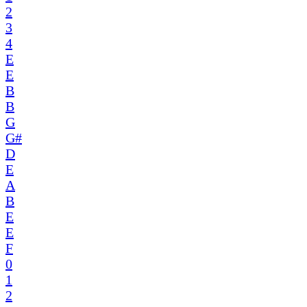
2
3
4
E
E
B
B
G
G#
D
E
A
B
E
E
F
0
1
2