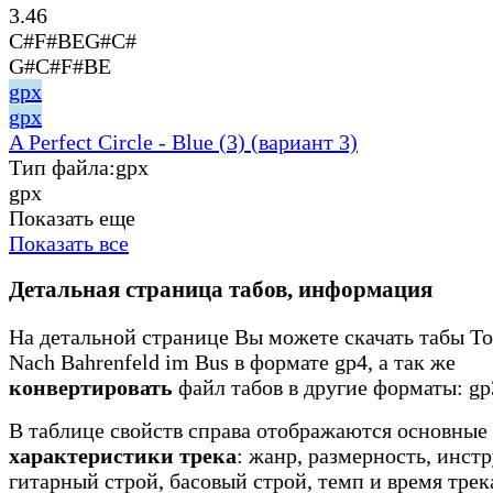
3.46
C#F#BEG#C#
G#C#F#BE
gpx
gpx
A Perfect Circle - Blue (3) (вариант 3)
Тип файла:
gpx
gpx
Показать еще
Показать все
Детальная страница табов, информация
На детальной странице Вы можете скачать табы Toc
Nach Bahrenfeld im Bus в формате gp4, а так же
конвертировать
файл табов в другие форматы: gp3
В таблице свойств справа отображаются основные
характеристики трека
: жанр, размерность, инст
гитарный строй, басовый строй, темп и время трек