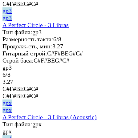
C#F#BEG#C#
gp3
gp3
A Perfect Circle - 3 Libras
Тип файла:
gp3
Размерность такта:
6/8
Продолж-сть, мин:
3.27
Гитарный строй:
C#F#BEG#C#
Строй баса:
C#F#BEG#C#
gp3
6/8
3.27
C#F#BEG#C#
C#F#BEG#C#
gpx
gpx
A Perfect Circle - 3 Libras (Acoustic)
Тип файла:
gpx
gpx