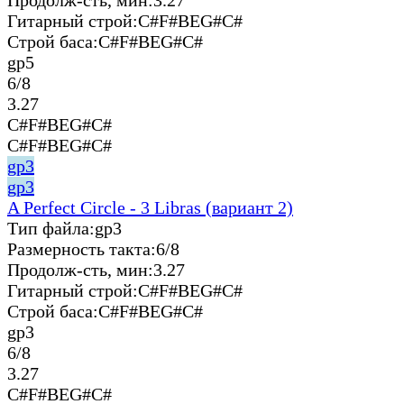
Гитарный строй:
C#F#BEG#C#
Строй баса:
C#F#BEG#C#
gp5
6/8
3.27
C#F#BEG#C#
C#F#BEG#C#
gp3
gp3
A Perfect Circle - 3 Libras (вариант 2)
Тип файла:
gp3
Размерность такта:
6/8
Продолж-сть, мин:
3.27
Гитарный строй:
C#F#BEG#C#
Строй баса:
C#F#BEG#C#
gp3
6/8
3.27
C#F#BEG#C#