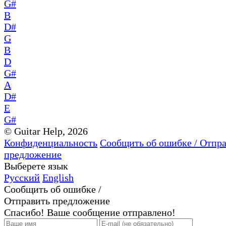
G#
B
D#
G
B
D
G#
A
D#
E
G#
© Guitar Help, 2026
Конфиденциальность
Сообщить об ошибке / Отпр
предложение
Выберете язык
Русский
English
Сообщить об ошибке /
Отправить предложение
Спасибо! Ваше сообщение отправлено!