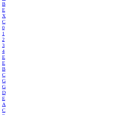
B
E
X
C
0
1
2
3
4
E
E
B
C
G
G
D
E
A
C