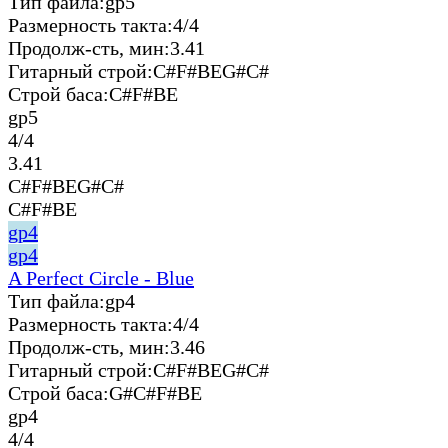
Тип файла:
gp5
Размерность такта:
4/4
Продолж-сть, мин:
3.41
Гитарный строй:
C#F#BEG#C#
Строй баса:
C#F#BE
gp5
4/4
3.41
C#F#BEG#C#
C#F#BE
gp4
gp4
A Perfect Circle - Blue
Тип файла:
gp4
Размерность такта:
4/4
Продолж-сть, мин:
3.46
Гитарный строй:
C#F#BEG#C#
Строй баса:
G#C#F#BE
gp4
4/4