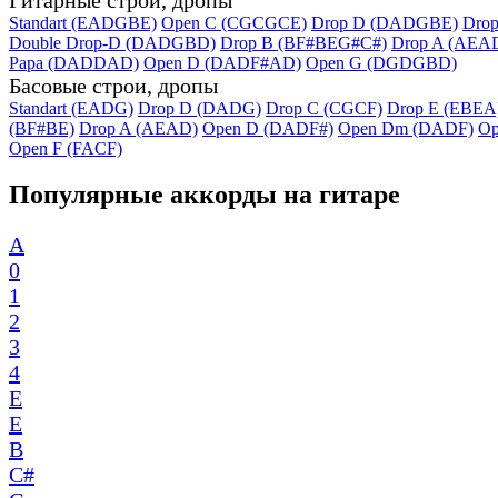
Standart (EADGBE)
Open C (CGCGCE)
Drop D (DADGBE)
Dro
Double Drop-D (DADGBD)
Drop B (BF#BEG#C#)
Drop A (AEA
Papa (DADDAD)
Open D (DADF#AD)
Open G (DGDGBD)
Басовые строи, дропы
Standart (EADG)
Drop D (DADG)
Drop C (CGCF)
Drop E (EBEA
(BF#BE)
Drop A (AEAD)
Open D (DADF#)
Open Dm (DADF)
Op
Open F (FACF)
Популярные аккорды на гитаре
A
0
1
2
3
4
E
E
B
C#