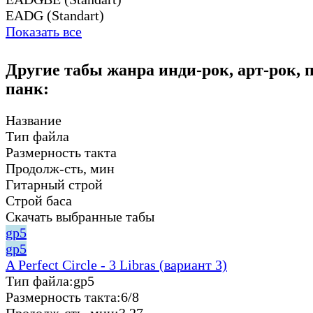
EADG (Standart)
Показать все
Другие табы жанра инди-рок, арт-рок, п
панк:
Название
Тип файла
Размерность такта
Продолж-сть, мин
Гитарный строй
Строй баса
Скачать выбранные табы
gp5
gp5
A Perfect Circle - 3 Libras (вариант 3)
Тип файла:
gp5
Размерность такта:
6/8
Продолж-сть, мин:
3.27