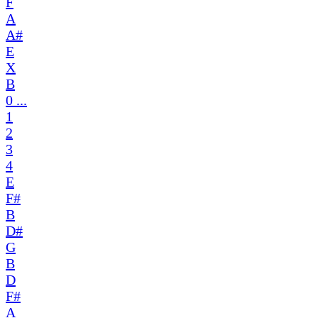
F
A
A#
E
X
B
0 ...
1
2
3
4
E
F#
B
D#
G
B
D
F#
A