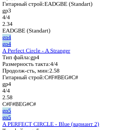
Гитарный строй:
EADGBE (Standart)
gp3
4/4
2.34
EADGBE (Standart)
gp4
gp4
A Perfect Circle - A Stranger
Тип файла:
gp4
Размерность такта:
4/4
Продолж-сть, мин:
2.58
Гитарный строй:
C#F#BEG#C#
gp4
4/4
2.58
C#F#BEG#C#
gp5
gp5
A PERFECT CIRCLE - Blue (вариант 2)