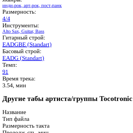
инди-рок,
арт-рок,
пост-панк
Размерность:
4/4
Инструменты:
Alto Sax,
Guitar,
Bass
Гитарный строй:
EADGBE (Standart)
Басовый строй:
EADG (Standart)
Темп:
91
Время трека:
3.54, мин
Другие табы артиста/группы Tocotronic
Название
Тип файла
Размерность такта
Продолж-сть, мин