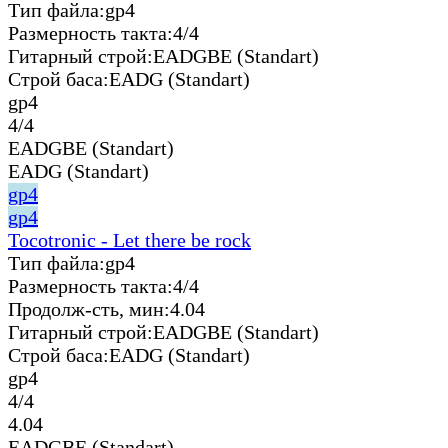
Тип файла:
gp4
Размерность такта:
4/4
Гитарный строй:
EADGBE (Standart)
Строй баса:
EADG (Standart)
gp4
4/4
EADGBE (Standart)
EADG (Standart)
gp4
gp4
Tocotronic - Let there be rock
Тип файла:
gp4
Размерность такта:
4/4
Продолж-сть, мин:
4.04
Гитарный строй:
EADGBE (Standart)
Строй баса:
EADG (Standart)
gp4
4/4
4.04
EADGBE (Standart)