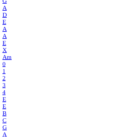
G
A
D
E
A
A
E
X
Am
0
1
2
3
4
E
E
B
C
G
A