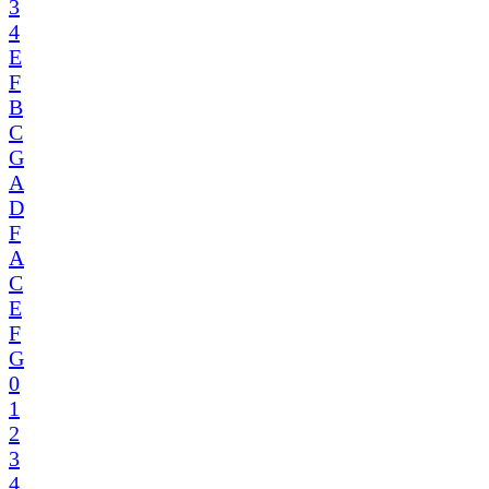
3
4
E
F
B
C
G
A
D
F
A
C
E
F
G
0
1
2
3
4