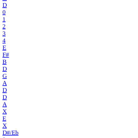
D
0
1
2
3
4
E
F#
B
D
G
A
D
D
A
X
E
X
D#/Eb