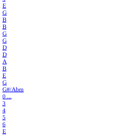
E
G
B
B
G
G
D
D
A
B
E
G
G#/Abm
0 ...
3
4
5
6
E