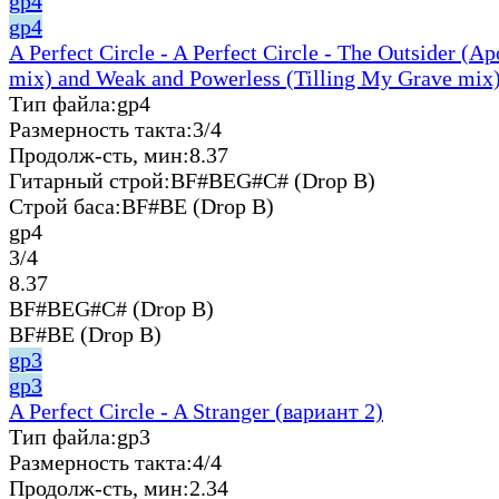
gp4
gp4
A Perfect Circle - A Perfect Circle - The Outsider (A
mix) and Weak and Powerless (Tilling My Grave mix)
Тип файла:
gp4
Размерность такта:
3/4
Продолж-сть, мин:
8.37
Гитарный строй:
BF#BEG#C# (Drop B)
Строй баса:
BF#BE (Drop B)
gp4
3/4
8.37
BF#BEG#C# (Drop B)
BF#BE (Drop B)
gp3
gp3
A Perfect Circle - A Stranger (вариант 2)
Тип файла:
gp3
Размерность такта:
4/4
Продолж-сть, мин:
2.34