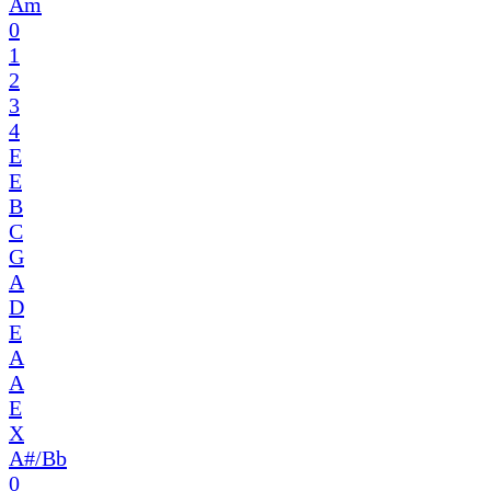
Am
0
1
2
3
4
E
E
B
C
G
A
D
E
A
A
E
X
A#/Bb
0