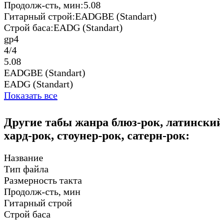
Продолж-сть, мин:
5.08
Гитарный строй:
EADGBE (Standart)
Строй баса:
EADG (Standart)
gp4
4/4
5.08
EADGBE (Standart)
EADG (Standart)
Показать все
Другие табы жанра блюз-рок, латинский
хард-рок, стоунер-рок, сатерн-рок:
Название
Тип файла
Размерность такта
Продолж-сть, мин
Гитарный строй
Строй баса