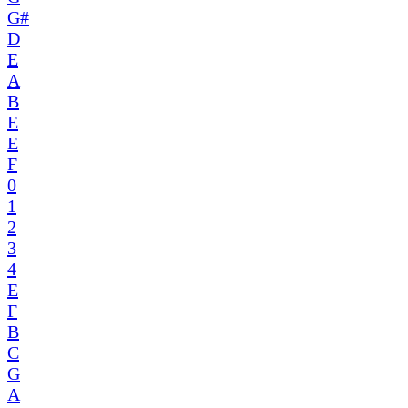
G#
D
E
A
B
E
E
F
0
1
2
3
4
E
F
B
C
G
A