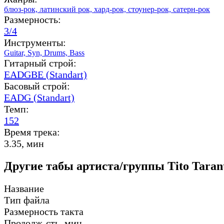
блюз-рок,
латинский рок,
хард-рок,
стоунер-рок,
сатерн-рок
Размерность:
3/4
Инструменты:
Guitar,
Syn,
Drums,
Bass
Гитарный строй:
EADGBE (Standart)
Басовый строй:
EADG (Standart)
Темп:
152
Время трека:
3.35, мин
Другие табы артиста/группы Tito Tarant
Название
Тип файла
Размерность такта
Продолж-сть, мин