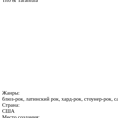
Tito & Tarantula
Жанры:
блюз-рок, латинский рок, хард-рок, стоунер-рок, с
Страна:
США
Место создания: