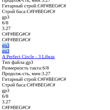
Гитарный строй:
C#F#BEG#C#
Строй баса:
C#F#BEG#C#
gp3
6/8
3.27
C#F#BEG#C#
C#F#BEG#C#
gp3
gp3
A Perfect Circle - 3 Libras
Тип файла:
gp3
Размерность такта:
6/8
Продолж-сть, мин:
3.27
Гитарный строй:
C#F#BEG#C#
Строй баса:
C#F#BEG#C#
gp3
6/8
3.27
C#F#BEG#C#