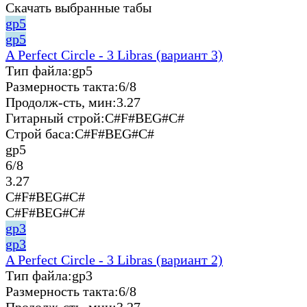
Скачать выбранные табы
gp5
gp5
A Perfect Circle - 3 Libras (вариант 3)
Тип файла:
gp5
Размерность такта:
6/8
Продолж-сть, мин:
3.27
Гитарный строй:
C#F#BEG#C#
Строй баса:
C#F#BEG#C#
gp5
6/8
3.27
C#F#BEG#C#
C#F#BEG#C#
gp3
gp3
A Perfect Circle - 3 Libras (вариант 2)
Тип файла:
gp3
Размерность такта:
6/8
Продолж-сть, мин:
3.27