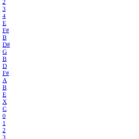
2
3
4
E
F#
B
D#
G
B
D
F#
A
B
E
X
C
0
1
2
3