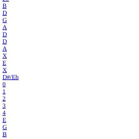
B
D
G
A
D
D
A
X
E
X
D#/Eb
0
1
2
3
4
E
G
B