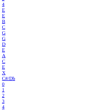
4
E
E
B
C
G
G
D
E
A
C
E
X
C#/Db
0
1
2
3
4