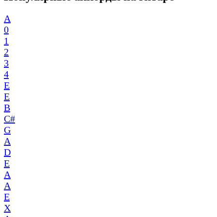
A
0
1
2
3
4
E
E
B
C#
G
A
D
E
A
A
E
X