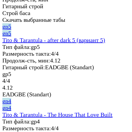
Гитарный строй
Строй баса
Скачать выбранные табы
gp5
gp5
Tito & Tarantula - after dark 5 (вариант 5)
Тип файла:
gp5
Размерность такта:
4/4
Продолж-сть, мин:
4.12
Гитарный строй:
EADGBE (Standart)
gp5
4/4
4.12
EADGBE (Standart)
gp4
gp4
Tito & Tarantula - The House That Love Built
Тип файла:
gp4
Размерность такта:
4/4