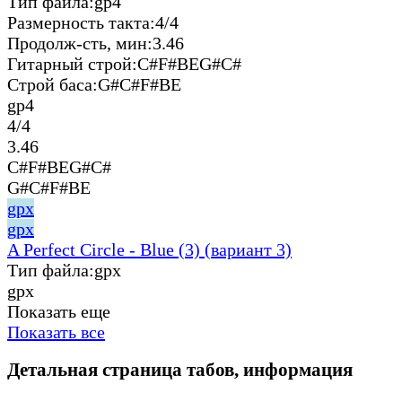
Тип файла:
gp4
Размерность такта:
4/4
Продолж-сть, мин:
3.46
Гитарный строй:
C#F#BEG#C#
Строй баса:
G#C#F#BE
gp4
4/4
3.46
C#F#BEG#C#
G#C#F#BE
gpx
gpx
A Perfect Circle - Blue (3) (вариант 3)
Тип файла:
gpx
gpx
Показать еще
Показать все
Детальная страница табов, информация