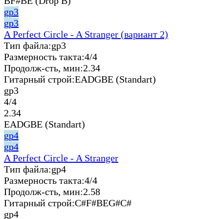
BF#BE (Drop B)
gp3
gp3
A Perfect Circle - A Stranger (вариант 2)
Тип файла:
gp3
Размерность такта:
4/4
Продолж-сть, мин:
2.34
Гитарный строй:
EADGBE (Standart)
gp3
4/4
2.34
EADGBE (Standart)
gp4
gp4
A Perfect Circle - A Stranger
Тип файла:
gp4
Размерность такта:
4/4
Продолж-сть, мин:
2.58
Гитарный строй:
C#F#BEG#C#
gp4