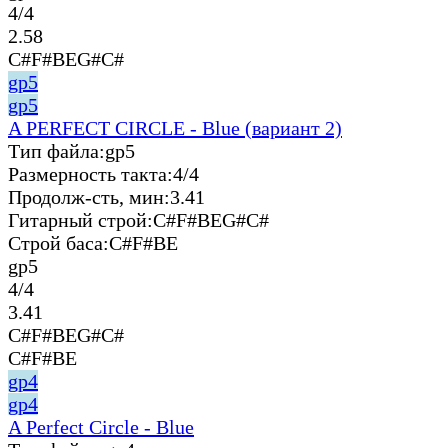
4/4
2.58
C#F#BEG#C#
gp5
gp5
A PERFECT CIRCLE - Blue (вариант 2)
Тип файла:
gp5
Размерность такта:
4/4
Продолж-сть, мин:
3.41
Гитарный строй:
C#F#BEG#C#
Строй баса:
C#F#BE
gp5
4/4
3.41
C#F#BEG#C#
C#F#BE
gp4
gp4
A Perfect Circle - Blue