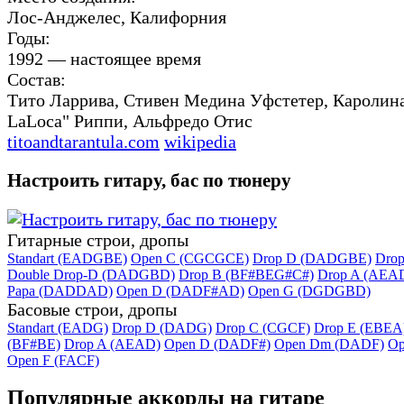
Лос-Анджелес, Калифорния
Годы:
1992 — настоящее время
Состав:
Тито Ларрива, Стивен Медина Уфстетер, Каролин
LaLoca" Риппи, Альфредо Отис
titoandtarantula.com
wikipedia
Настроить гитару, бас по тюнеру
Гитарные строи, дропы
Standart (EADGBE)
Open C (CGCGCE)
Drop D (DADGBE)
Dro
Double Drop-D (DADGBD)
Drop B (BF#BEG#C#)
Drop A (AEA
Papa (DADDAD)
Open D (DADF#AD)
Open G (DGDGBD)
Басовые строи, дропы
Standart (EADG)
Drop D (DADG)
Drop C (CGCF)
Drop E (EBEA
(BF#BE)
Drop A (AEAD)
Open D (DADF#)
Open Dm (DADF)
Op
Open F (FACF)
Популярные аккорды на гитаре