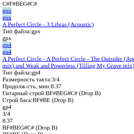
C#F#BEG#C#
gpx
gpx
A Perfect Circle - 3 Libras (Acoustic)
Тип файла:
gpx
gpx
gp4
gp4
A Perfect Circle - A Perfect Circle - The Outsider (A
mix) and Weak and Powerless (Tilling My Grave mix)
Тип файла:
gp4
Размерность такта:
3/4
Продолж-сть, мин:
8.37
Гитарный строй:
BF#BEG#C# (Drop B)
Строй баса:
BF#BE (Drop B)
gp4
3/4
8.37
BF#BEG#C# (Drop B)