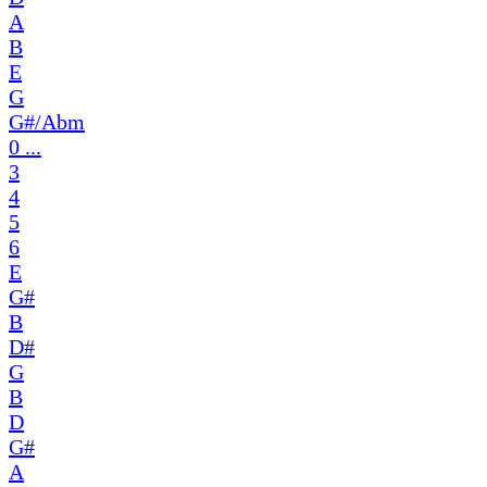
A
B
E
G
G#/Abm
0 ...
3
4
5
6
E
G#
B
D#
G
B
D
G#
A