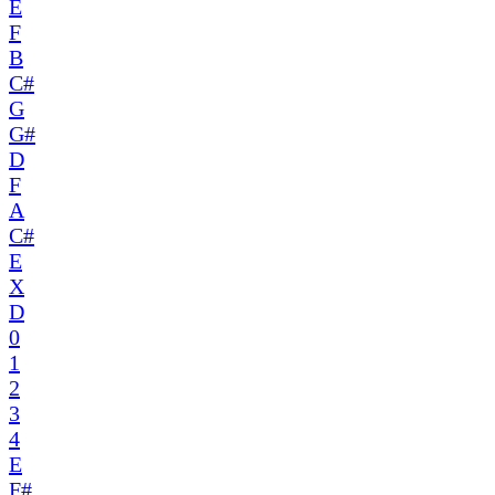
E
F
B
C#
G
G#
D
F
A
C#
E
X
D
0
1
2
3
4
E
F#