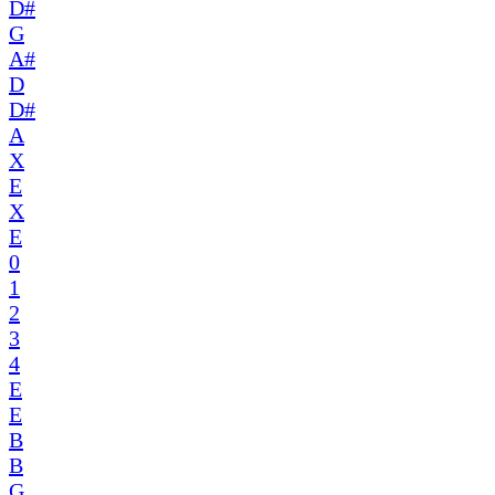
D#
G
A#
D
D#
A
X
E
X
E
0
1
2
3
4
E
E
B
B
G