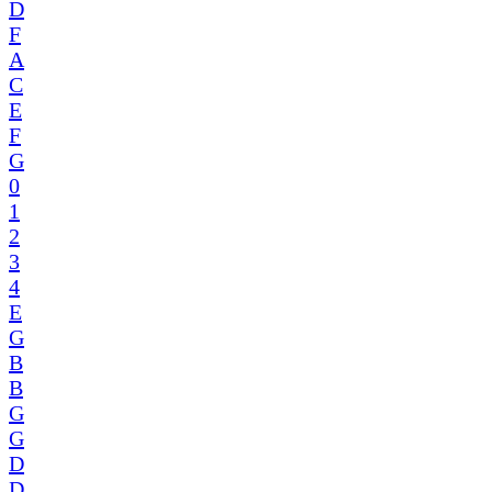
D
F
A
C
E
F
G
0
1
2
3
4
E
G
B
B
G
G
D
D