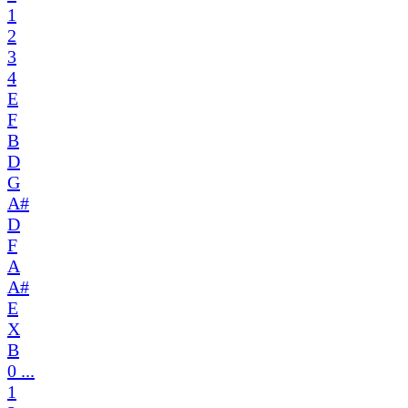
1
2
3
4
E
F
B
D
G
A#
D
F
A
A#
E
X
B
0 ...
1