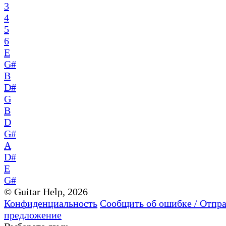
3
4
5
6
E
G#
B
D#
G
B
D
G#
A
D#
E
G#
© Guitar Help, 2026
Конфиденциальность
Сообщить об ошибке / Отпр
предложение