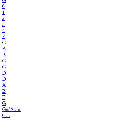
0
1
2
3
4
E
G
B
B
G
G
D
D
A
B
E
G
G#/Abm
0 ...