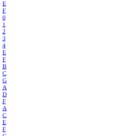
E
F
0
1
2
3
4
E
F
B
C
G
A
D
F
A
C
E
F
G