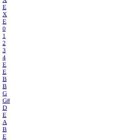
E
X
E
0
1
2
3
4
E
E
B
B
G
G#
D
E
A
B
E