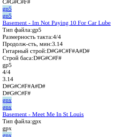
C#G#C#F#
gp5
gp5
Basement - Im Not Paying 10 For Car Lube
Тип файла:
gp5
Размерность такта:
4/4
Продолж-сть, мин:
3.14
Гитарный строй:
D#G#C#F#A#D#
Строй баса:
D#G#C#F#
gp5
4/4
3.14
D#G#C#F#A#D#
D#G#C#F#
gpx
gpx
Basement - Meet Me In St Louis
Тип файла:
gpx
gpx
gpx