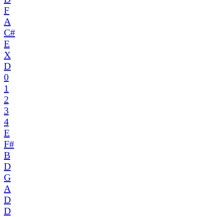
F
A
C#
E
X
D
0
1
2
3
4
E
F#
B
D
G
A
D
D