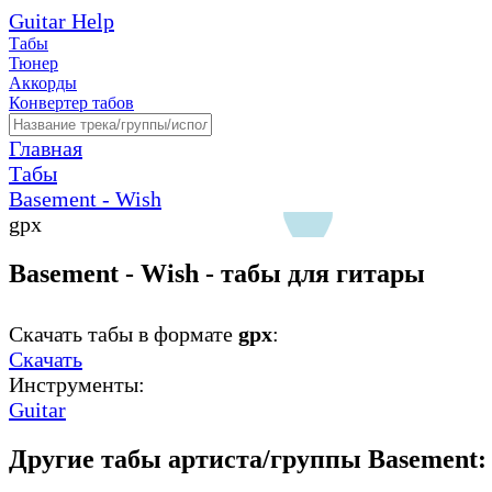
Guitar Help
Табы
Тюнер
Аккорды
Конвертер табов
Главная
Табы
Basement - Wish
gpx
Basement - Wish - табы для гитары
Скачать табы в формате
gpx
:
Скачать
Инструменты:
Guitar
Другие табы артиста/группы Basement: