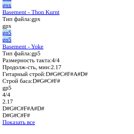
gpx
Basement - Thon Kurnt
Тип файла:
gpx
gpx
gp5
gp5
Basement - Yoke
Тип файла:
gp5
Размерность такта:
4/4
Продолж-сть, мин:
2.17
Гитарный строй:
D#G#C#F#A#D#
Строй баса:
D#G#C#F#
gp5
4/4
2.17
D#G#C#F#A#D#
D#G#C#F#
Показать все