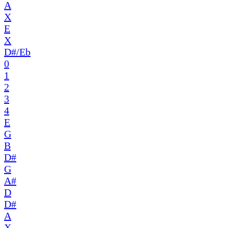
A
X
E
X
D#/Eb
0
1
2
3
4
E
G
B
D#
G
A#
D
D#
A
X