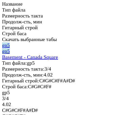
Название
Тип файла
Размерность такта
Продолж-сть, мин
Гитарный строй
Строй баса
Скачать выбранные табы
gp5
gp5
Basement - Canada Square
Тип файла:
gp5
Размерность такта:
3/4
Продолж-сть, мин:
4.02
Гитарный строй:
C#G#C#F#A#D#
Строй баса:
C#G#C#F#
gp5
3/4
4.02
C#G#C#F#A#D#