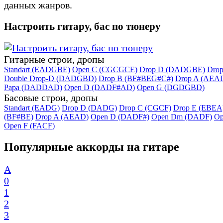
данных жанров.
Настроить гитару, бас по тюнеру
Гитарные строи, дропы
Standart (EADGBE)
Open C (CGCGCE)
Drop D (DADGBE)
Dro
Double Drop-D (DADGBD)
Drop B (BF#BEG#C#)
Drop A (AEA
Papa (DADDAD)
Open D (DADF#AD)
Open G (DGDGBD)
Басовые строи, дропы
Standart (EADG)
Drop D (DADG)
Drop C (CGCF)
Drop E (EBEA
(BF#BE)
Drop A (AEAD)
Open D (DADF#)
Open Dm (DADF)
Op
Open F (FACF)
Популярные аккорды на гитаре
A
0
1
2
3