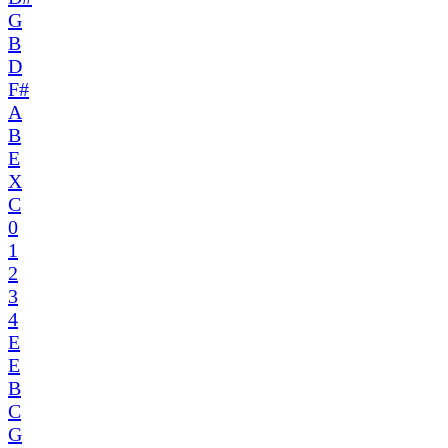
G
B
D
F#
A
B
E
X
C
0
1
2
3
4
E
E
B
C
G