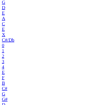
G
D
E
A
C
E
X
C#/Db
0
1
2
3
4
E
F
B
C#
G
G#
D