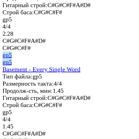
Гитарный строй:
C#G#C#F#A#D#
Строй баса:
C#G#C#F#
gp5
4/4
2.28
C#G#C#F#A#D#
C#G#C#F#
gp5
gp5
Basement - Every Single Word
Тип файла:
gp5
Размерность такта:
4/4
Продолж-сть, мин:
1.45
Гитарный строй:
C#G#C#F#A#D#
Строй баса:
C#G#C#F#
gp5
4/4
1.45
C#G#C#F#A#D#