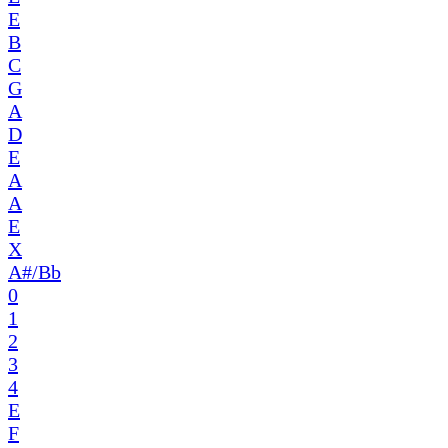
E
B
C
G
A
D
E
A
A
E
X
A#/Bb
0
1
2
3
4
E
F