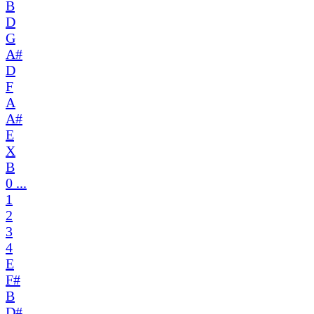
B
D
G
A#
D
F
A
A#
E
X
B
0 ...
1
2
3
4
E
F#
B
D#