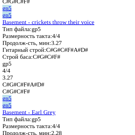
C#G#C#F#
gp5
gp5
Basement - crickets throw their voice
Тип файла:
gp5
Размерность такта:
4/4
Продолж-сть, мин:
3.27
Гитарный строй:
C#G#C#F#A#D#
Строй баса:
C#G#C#F#
gp5
4/4
3.27
C#G#C#F#A#D#
C#G#C#F#
gp5
gp5
Basement - Earl Grey
Тип файла:
gp5
Размерность такта:
4/4
Продолж-сть, мин:
2.28