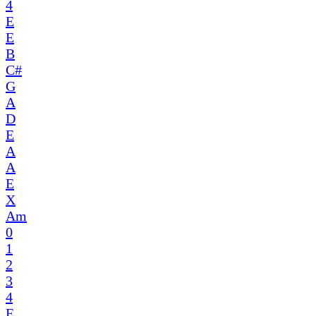
4
E
E
B
C#
G
A
D
E
A
A
E
X
Am
0
1
2
3
4
E