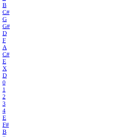
B
C#
G
G#
D
F
A
C#
E
X
D
0
1
2
3
4
E
F#
B