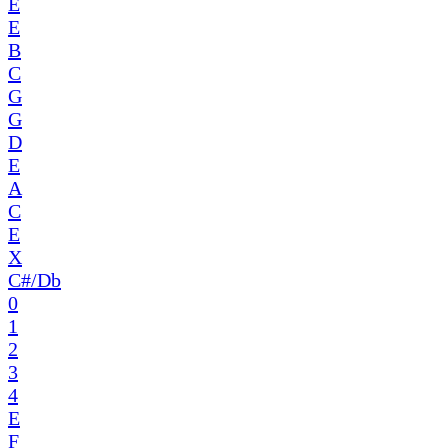
E
E
B
C
G
G
D
E
A
C
E
X
C#/Db
0
1
2
3
4
E
F