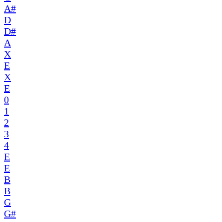
A#
D
D#
A
X
E
X
E
0
1
2
3
4
E
E
B
B
G
G#