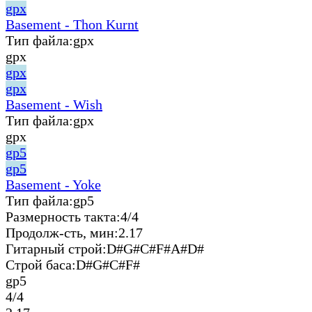
gpx
Basement - Thon Kurnt
Тип файла:
gpx
gpx
gpx
gpx
Basement - Wish
Тип файла:
gpx
gpx
gp5
gp5
Basement - Yoke
Тип файла:
gp5
Размерность такта:
4/4
Продолж-сть, мин:
2.17
Гитарный строй:
D#G#C#F#A#D#
Строй баса:
D#G#C#F#
gp5
4/4