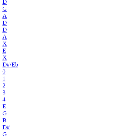
D
G
A
D
D
A
X
E
X
D#/Eb
0
1
2
3
4
E
G
B
D#
G