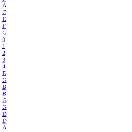
A
C
E
F
G
0
1
2
3
4
E
G
B
B
G
G
D
D
A