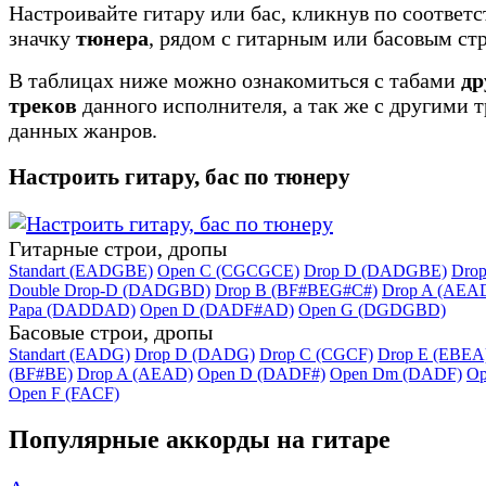
Настроивайте гитару или бас, кликнув по соотве
значку
тюнера
, рядом с гитарным или басовым ст
В таблицах ниже можно ознакомиться с табами
др
треков
данного исполнителя, а так же с другими 
данных жанров.
Настроить гитару, бас по тюнеру
Гитарные строи, дропы
Standart (EADGBE)
Open C (CGCGCE)
Drop D (DADGBE)
Dro
Double Drop-D (DADGBD)
Drop B (BF#BEG#C#)
Drop A (AEA
Papa (DADDAD)
Open D (DADF#AD)
Open G (DGDGBD)
Басовые строи, дропы
Standart (EADG)
Drop D (DADG)
Drop C (CGCF)
Drop E (EBEA
(BF#BE)
Drop A (AEAD)
Open D (DADF#)
Open Dm (DADF)
Op
Open F (FACF)
Популярные аккорды на гитаре