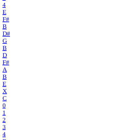
4
E
F#
B
D#
G
B
D
F#
A
B
E
X
C
0
1
2
3
4