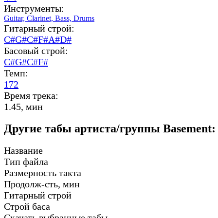
Инструменты:
Guitar,
Clarinet,
Bass,
Drums
Гитарный строй:
C#G#C#F#A#D#
Басовый строй:
C#G#C#F#
Темп:
172
Время трека:
1.45, мин
Другие табы артиста/группы Basement:
Название
Тип файла
Размерность такта
Продолж-сть, мин
Гитарный строй
Строй баса
Скачать выбранные табы