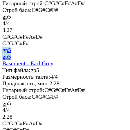
Гитарный строй:
C#G#C#F#A#D#
Строй баса:
C#G#C#F#
gp5
4/4
3.27
C#G#C#F#A#D#
C#G#C#F#
gp5
gp5
Basement - Earl Grey
Тип файла:
gp5
Размерность такта:
4/4
Продолж-сть, мин:
2.28
Гитарный строй:
C#G#C#F#A#D#
Строй баса:
C#G#C#F#
gp5
4/4
2.28
C#G#C#F#A#D#
C#G#C#F#