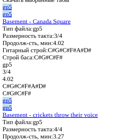
gp5
gp5
Basement - Canada Square
Тип файла:
gp5
Размерность такта:
3/4
Продолж-сть, мин:
4.02
Гитарный строй:
C#G#C#F#A#D#
Строй баса:
C#G#C#F#
gp5
3/4
4.02
C#G#C#F#A#D#
C#G#C#F#
gp5
gp5
Basement - crickets throw their voice
Тип файла:
gp5
Размерность такта:
4/4
Продолж-сть, мин:
3.27