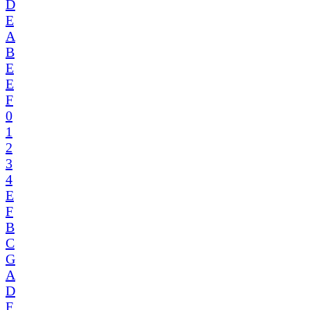
D
E
A
B
E
E
F
0
1
2
3
4
E
F
B
C
G
A
D
F