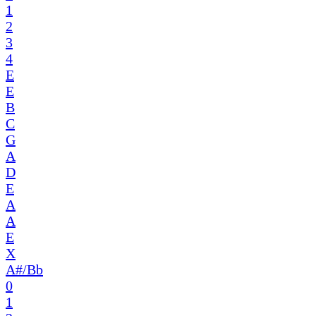
1
2
3
4
E
E
B
C
G
A
D
E
A
A
E
X
A#/Bb
0
1