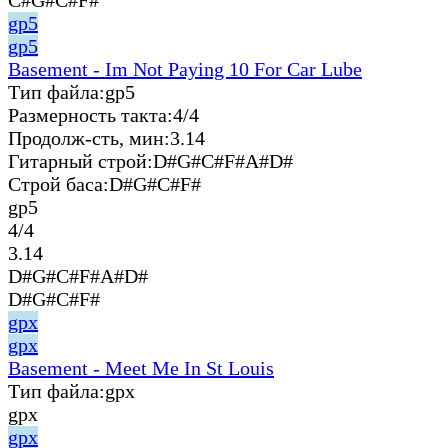
gp5
gp5
Basement - Im Not Paying 10 For Car Lube
Тип файла:
gp5
Размерность такта:
4/4
Продолж-сть, мин:
3.14
Гитарный строй:
D#G#C#F#A#D#
Строй баса:
D#G#C#F#
gp5
4/4
3.14
D#G#C#F#A#D#
D#G#C#F#
gpx
gpx
Basement - Meet Me In St Louis
Тип файла:
gpx
gpx
gpx