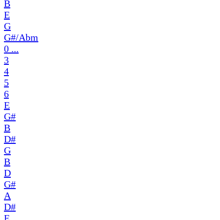
B
E
G
G#/Abm
0 ...
3
4
5
6
E
G#
B
D#
G
B
D
G#
A
D#
E