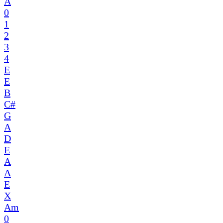
A
0
1
2
3
4
E
E
B
C#
G
A
D
E
A
A
E
X
Am
0