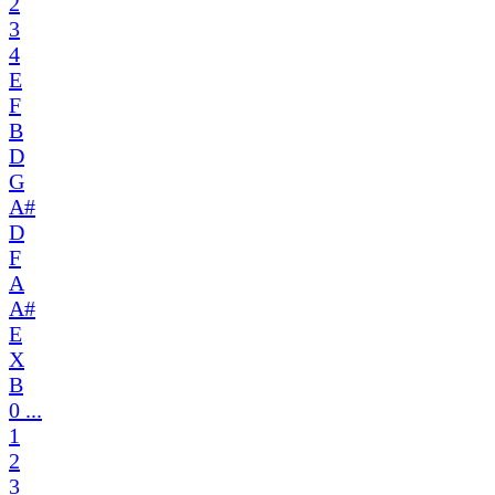
2
3
4
E
F
B
D
G
A#
D
F
A
A#
E
X
B
0 ...
1
2
3