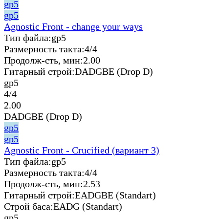
gp5
gp5
Agnostic Front - change your ways
Тип файла:
gp5
Размерность такта:
4/4
Продолж-сть, мин:
2.00
Гитарный строй:
DADGBE (Drop D)
gp5
4/4
2.00
DADGBE (Drop D)
gp5
gp5
Agnostic Front - Crucified (вариант 3)
Тип файла:
gp5
Размерность такта:
4/4
Продолж-сть, мин:
2.53
Гитарный строй:
EADGBE (Standart)
Строй баса:
EADG (Standart)
gp5