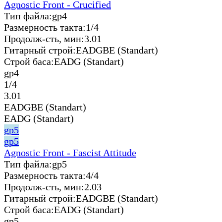
Agnostic Front - Crucified
Тип файла:
gp4
Размерность такта:
1/4
Продолж-сть, мин:
3.01
Гитарный строй:
EADGBE (Standart)
Строй баса:
EADG (Standart)
gp4
1/4
3.01
EADGBE (Standart)
EADG (Standart)
gp5
gp5
Agnostic Front - Fascist Attitude
Тип файла:
gp5
Размерность такта:
4/4
Продолж-сть, мин:
2.03
Гитарный строй:
EADGBE (Standart)
Строй баса:
EADG (Standart)
gp5