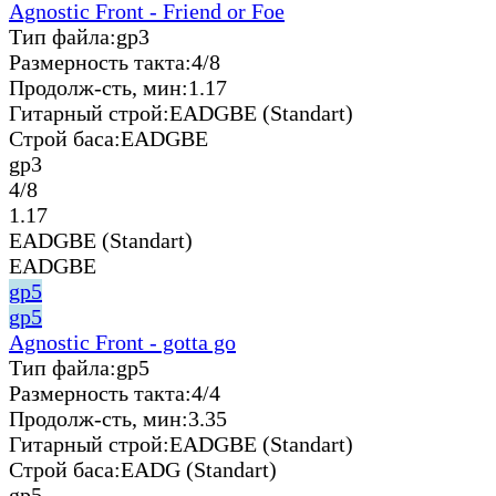
Agnostic Front - Friend or Foe
Тип файла:
gp3
Размерность такта:
4/8
Продолж-сть, мин:
1.17
Гитарный строй:
EADGBE (Standart)
Строй баса:
EADGBE
gp3
4/8
1.17
EADGBE (Standart)
EADGBE
gp5
gp5
Agnostic Front - gotta go
Тип файла:
gp5
Размерность такта:
4/4
Продолж-сть, мин:
3.35
Гитарный строй:
EADGBE (Standart)
Строй баса:
EADG (Standart)
gp5