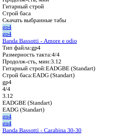
Гитарный строй
Строй баса
Скачать выбранные табы
gp4
gp4
Banda Bassotti - Amore e odio
Тип файла:
gp4
Размерность такта:
4/4
Продолж-сть, мин:
3.12
Гитарный строй:
EADGBE (Standart)
Строй баса:
EADG (Standart)
gp4
4/4
3.12
EADGBE (Standart)
EADG (Standart)
gp4
gp4
Banda Bassotti - Carabina 30-30