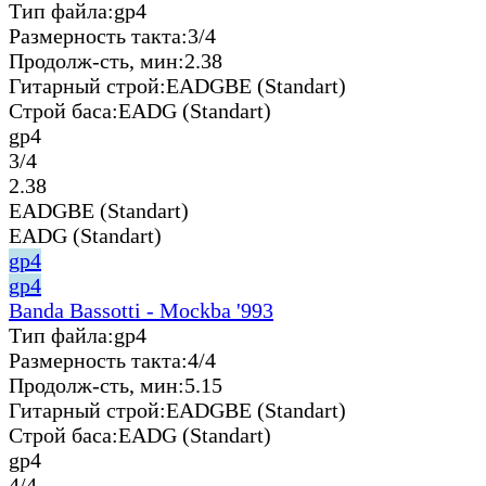
Тип файла:
gp4
Размерность такта:
3/4
Продолж-сть, мин:
2.38
Гитарный строй:
EADGBE (Standart)
Строй баса:
EADG (Standart)
gp4
3/4
2.38
EADGBE (Standart)
EADG (Standart)
gp4
gp4
Banda Bassotti - Mockba '993
Тип файла:
gp4
Размерность такта:
4/4
Продолж-сть, мин:
5.15
Гитарный строй:
EADGBE (Standart)
Строй баса:
EADG (Standart)
gp4
4/4