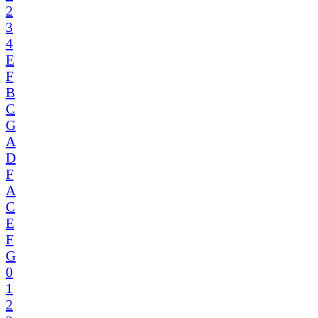
2
3
4
E
F
B
C
G
A
D
F
A
C
E
F
G
0
1
2