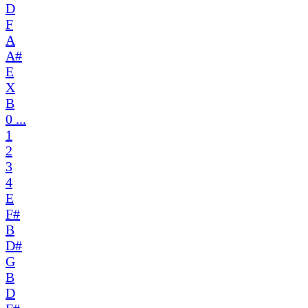
D
F
A
A#
E
X
B
0 ...
1
2
3
4
E
F#
B
D#
G
B
D