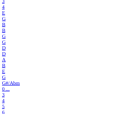
3
4
E
G
B
B
G
G
D
D
A
B
E
G
G#/Abm
0 ...
3
4
5
6