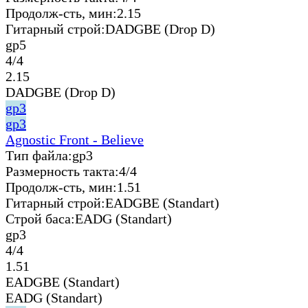
Продолж-сть, мин:
2.15
Гитарный строй:
DADGBE (Drop D)
gp5
4/4
2.15
DADGBE (Drop D)
gp3
gp3
Agnostic Front - Believe
Тип файла:
gp3
Размерность такта:
4/4
Продолж-сть, мин:
1.51
Гитарный строй:
EADGBE (Standart)
Строй баса:
EADG (Standart)
gp3
4/4
1.51
EADGBE (Standart)
EADG (Standart)