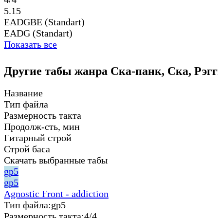
5.15
EADGBE (Standart)
EADG (Standart)
Показать все
Другие табы жанра Ска-панк, Ска, Рэгги
Название
Тип файла
Размерность такта
Продолж-сть, мин
Гитарный строй
Строй баса
Скачать выбранные табы
gp5
gp5
Agnostic Front - addiction
Тип файла:
gp5
Размерность такта:
4/4