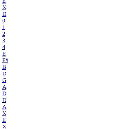
E
X
D
0
1
2
3
4
E
F#
B
D
G
A
D
D
A
X
E
X