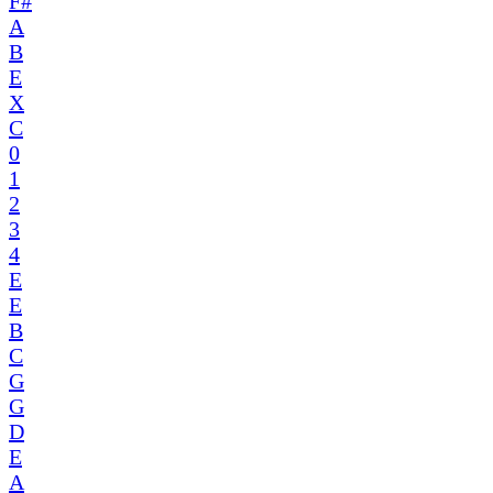
F#
A
B
E
X
C
0
1
2
3
4
E
E
B
C
G
G
D
E
A