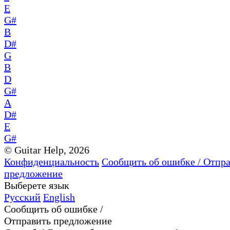
E
G#
B
D#
G
B
D
G#
A
D#
E
G#
© Guitar Help, 2026
Конфиденциальность
Сообщить об ошибке / Отпр
предложение
Выберете язык
Русский
English
Сообщить об ошибке /
Отправить предложение