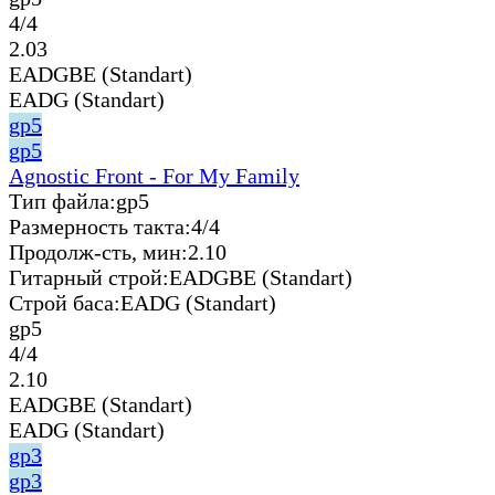
4/4
2.03
EADGBE (Standart)
EADG (Standart)
gp5
gp5
Agnostic Front - For My Family
Тип файла:
gp5
Размерность такта:
4/4
Продолж-сть, мин:
2.10
Гитарный строй:
EADGBE (Standart)
Строй баса:
EADG (Standart)
gp5
4/4
2.10
EADGBE (Standart)
EADG (Standart)
gp3
gp3