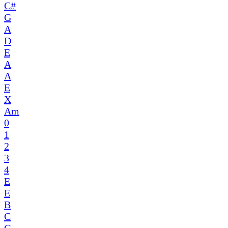
C#
G
A
D
E
A
A
E
X
Am
0
1
2
3
4
E
E
B
C