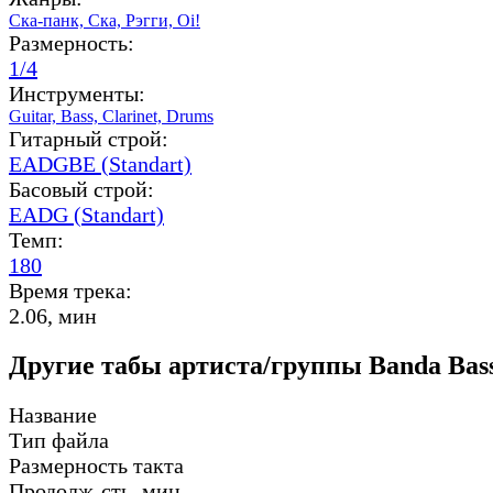
Ска-панк,
Ска,
Рэгги,
Oi!
Размерность:
1/4
Инструменты:
Guitar,
Bass,
Clarinet,
Drums
Гитарный строй:
EADGBE (Standart)
Басовый строй:
EADG (Standart)
Темп:
180
Время трека:
2.06, мин
Другие табы артиста/группы Banda Bass
Название
Тип файла
Размерность такта
Продолж-сть, мин