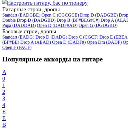
Гитарные строи, дропы
Standart (EADGBE)
Open C (CGCGCE)
Drop D (DADGBE)
Dro
Double Drop-D (DADGBD)
Drop B (BF#BEG#C#)
Drop A (AEA
Papa (DADDAD)
Open D (DADF#AD)
Open G (DGDGBD)
Басовые строи, дропы
Standart (EADG)
Drop D (DADG)
Drop C (CGCF)
Drop E (EBEA
(BF#BE)
Drop A (AEAD)
Open D (DADF#)
Open Dm (DADF)
Op
Open F (FACF)
Популярные аккорды на гитаре
A
0
1
2
3
4
E
E
B