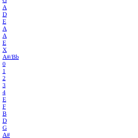
G
A
D
E
A
A
E
X
A#/Bb
0
1
2
3
4
E
F
B
D
G
A#