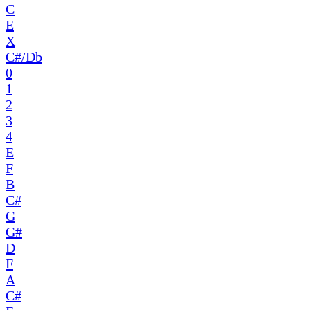
C
E
X
C#/Db
0
1
2
3
4
E
F
B
C#
G
G#
D
F
A
C#