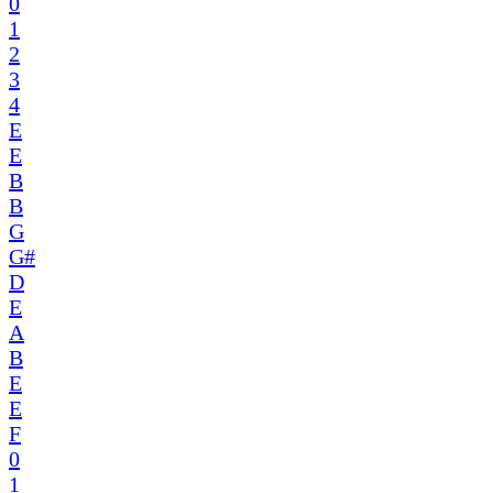
0
1
2
3
4
E
E
B
B
G
G#
D
E
A
B
E
E
F
0
1