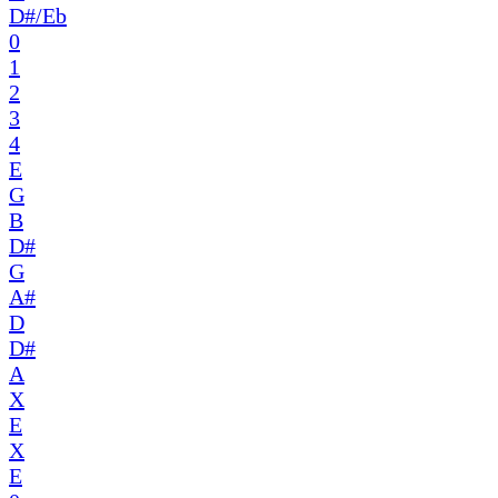
D#/Eb
0
1
2
3
4
E
G
B
D#
G
A#
D
D#
A
X
E
X
E