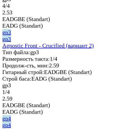
4/4
2.53
EADGBE (Standart)
EADG (Standart)
gp3
gp3
Agnostic Front - Crucified (вариант 2)
Тип файла:
gp3
Размерность такта:
1/4
Продолж-сть, мин:
2.59
Гитарный строй:
EADGBE (Standart)
Строй баса:
EADG (Standart)
gp3
1/4
2.59
EADGBE (Standart)
EADG (Standart)
gp4
gp4