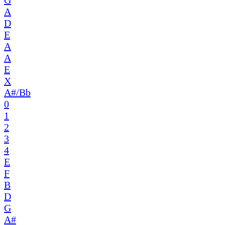
G
A
D
E
A
A
E
X
A#/Bb
0
1
2
3
4
E
F
B
D
G
A#