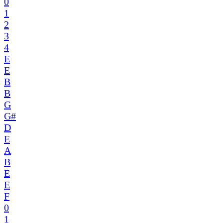
0
1
2
3
4
E
E
B
B
G
G#
D
E
A
B
E
E
F
0
1