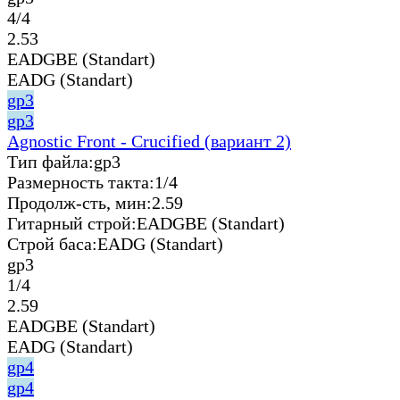
4/4
2.53
EADGBE (Standart)
EADG (Standart)
gp3
gp3
Agnostic Front - Crucified (вариант 2)
Тип файла:
gp3
Размерность такта:
1/4
Продолж-сть, мин:
2.59
Гитарный строй:
EADGBE (Standart)
Строй баса:
EADG (Standart)
gp3
1/4
2.59
EADGBE (Standart)
EADG (Standart)
gp4
gp4