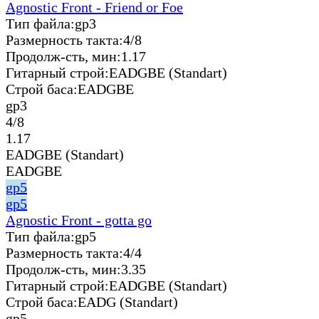
Agnostic Front - Friend or Foe
Тип файла:
gp3
Размерность такта:
4/8
Продолж-сть, мин:
1.17
Гитарный строй:
EADGBE (Standart)
Строй баса:
EADGBE
gp3
4/8
1.17
EADGBE (Standart)
EADGBE
gp5
gp5
Agnostic Front - gotta go
Тип файла:
gp5
Размерность такта:
4/4
Продолж-сть, мин:
3.35
Гитарный строй:
EADGBE (Standart)
Строй баса:
EADG (Standart)
gp5