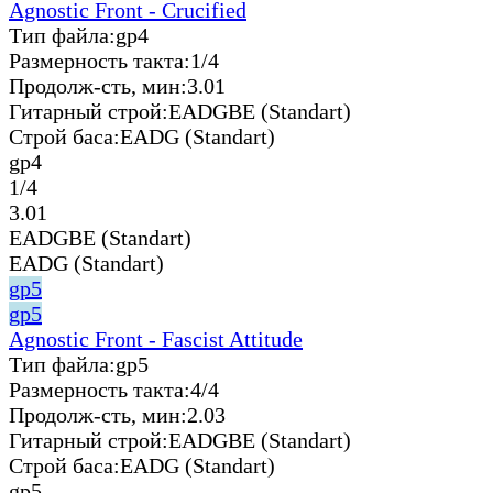
Agnostic Front - Crucified
Тип файла:
gp4
Размерность такта:
1/4
Продолж-сть, мин:
3.01
Гитарный строй:
EADGBE (Standart)
Строй баса:
EADG (Standart)
gp4
1/4
3.01
EADGBE (Standart)
EADG (Standart)
gp5
gp5
Agnostic Front - Fascist Attitude
Тип файла:
gp5
Размерность такта:
4/4
Продолж-сть, мин:
2.03
Гитарный строй:
EADGBE (Standart)
Строй баса:
EADG (Standart)
gp5