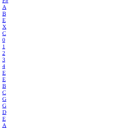
F#
A
B
E
X
C
0
1
2
3
4
E
E
B
C
G
G
D
E
A