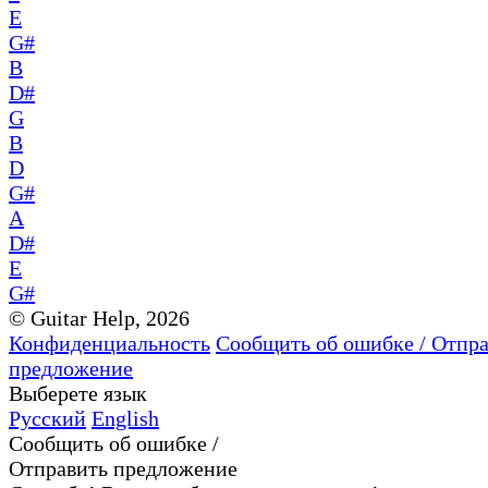
E
G#
B
D#
G
B
D
G#
A
D#
E
G#
© Guitar Help, 2026
Конфиденциальность
Сообщить об ошибке / Отпр
предложение
Выберете язык
Русский
English
Сообщить об ошибке /
Отправить предложение