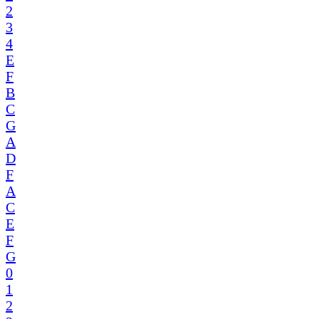
2
3
4
E
F
B
C
G
A
D
F
A
C
E
F
G
0
1
2