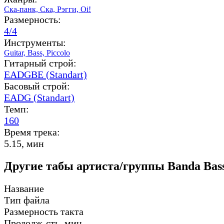
Ска-панк,
Ска,
Рэгги,
Oi!
Размерность:
4/4
Инструменты:
Guitar,
Bass,
Piccolo
Гитарный строй:
EADGBE (Standart)
Басовый строй:
EADG (Standart)
Темп:
160
Время трека:
5.15, мин
Другие табы артиста/группы Banda Bass
Название
Тип файла
Размерность такта
Продолж-сть, мин