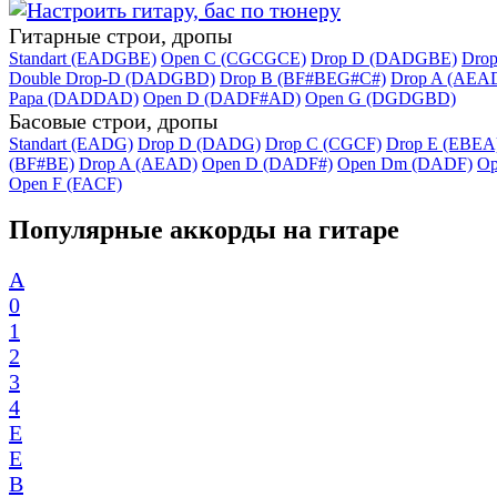
Гитарные строи, дропы
Standart (EADGBE)
Open C (CGCGCE)
Drop D (DADGBE)
Dro
Double Drop-D (DADGBD)
Drop B (BF#BEG#C#)
Drop A (AEA
Papa (DADDAD)
Open D (DADF#AD)
Open G (DGDGBD)
Басовые строи, дропы
Standart (EADG)
Drop D (DADG)
Drop C (CGCF)
Drop E (EBEA
(BF#BE)
Drop A (AEAD)
Open D (DADF#)
Open Dm (DADF)
Op
Open F (FACF)
Популярные аккорды на гитаре
A
0
1
2
3
4
E
E
B