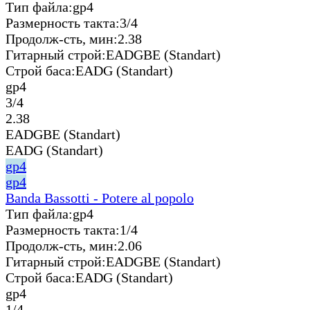
Тип файла:
gp4
Размерность такта:
3/4
Продолж-сть, мин:
2.38
Гитарный строй:
EADGBE (Standart)
Строй баса:
EADG (Standart)
gp4
3/4
2.38
EADGBE (Standart)
EADG (Standart)
gp4
gp4
Banda Bassotti - Potere al popolo
Тип файла:
gp4
Размерность такта:
1/4
Продолж-сть, мин:
2.06
Гитарный строй:
EADGBE (Standart)
Строй баса:
EADG (Standart)
gp4
1/4