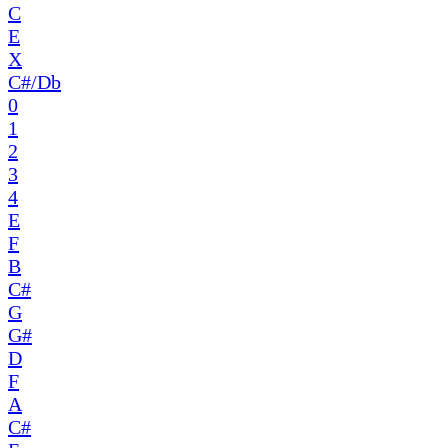
C
E
X
C#/Db
0
1
2
3
4
E
F
B
C#
G
G#
D
F
A
C#