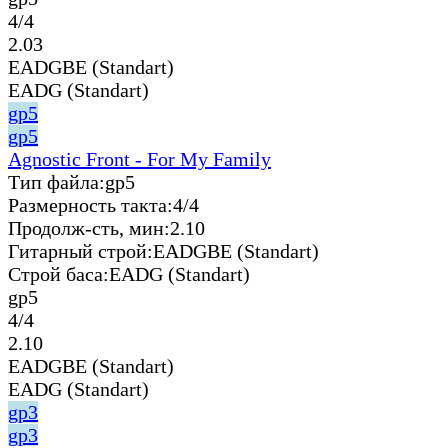
4/4
2.03
EADGBE (Standart)
EADG (Standart)
gp5
gp5
Agnostic Front - For My Family
Тип файла:
gp5
Размерность такта:
4/4
Продолж-сть, мин:
2.10
Гитарный строй:
EADGBE (Standart)
Строй баса:
EADG (Standart)
gp5
4/4
2.10
EADGBE (Standart)
EADG (Standart)
gp3
gp3