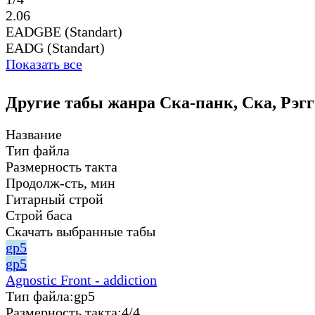
2.06
EADGBE (Standart)
EADG (Standart)
Показать все
Другие табы жанра Ска-панк, Ска, Рэгги
Название
Тип файла
Размерность такта
Продолж-сть, мин
Гитарный строй
Строй баса
Скачать выбранные табы
gp5
gp5
Agnostic Front - addiction
Тип файла:
gp5
Размерность такта:
4/4