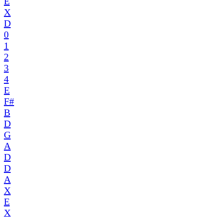
E
X
D
0
1
2
3
4
E
F#
B
D
G
A
D
D
A
X
E
X