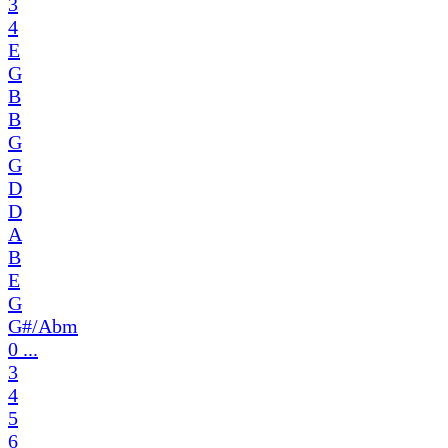
3
4
E
G
B
B
G
G
D
D
A
B
E
G
G#/Abm
0 ...
3
4
5
6