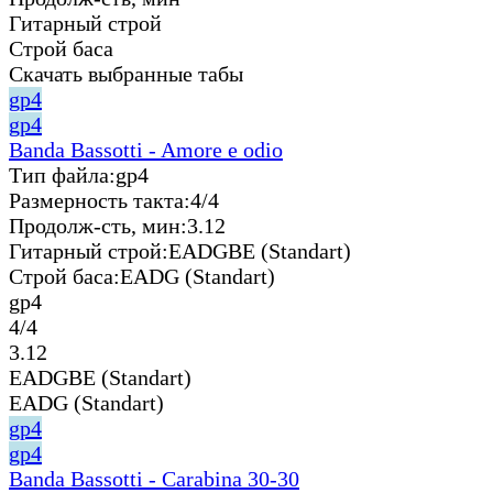
Гитарный строй
Строй баса
Скачать выбранные табы
gp4
gp4
Banda Bassotti - Amore e odio
Тип файла:
gp4
Размерность такта:
4/4
Продолж-сть, мин:
3.12
Гитарный строй:
EADGBE (Standart)
Строй баса:
EADG (Standart)
gp4
4/4
3.12
EADGBE (Standart)
EADG (Standart)
gp4
gp4
Banda Bassotti - Carabina 30-30