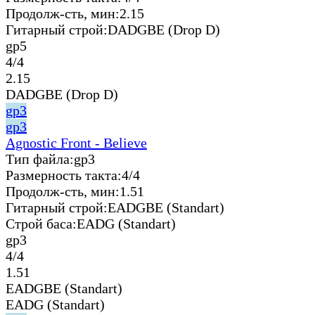
Продолж-сть, мин:
2.15
Гитарный строй:
DADGBE (Drop D)
gp5
4/4
2.15
DADGBE (Drop D)
gp3
gp3
Agnostic Front - Believe
Тип файла:
gp3
Размерность такта:
4/4
Продолж-сть, мин:
1.51
Гитарный строй:
EADGBE (Standart)
Строй баса:
EADG (Standart)
gp3
4/4
1.51
EADGBE (Standart)
EADG (Standart)