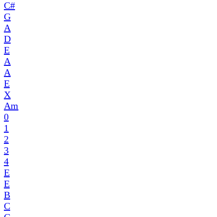
C#
G
A
D
E
A
A
E
X
Am
0
1
2
3
4
E
E
B
C