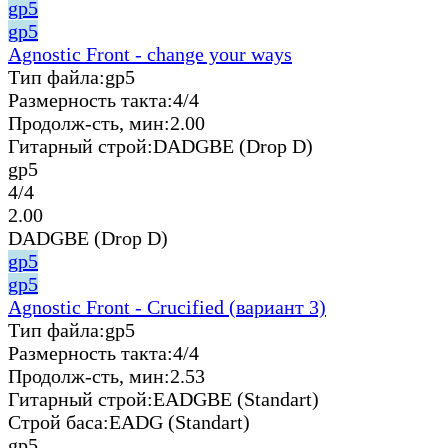
gp5
gp5
Agnostic Front - change your ways
Тип файла:
gp5
Размерность такта:
4/4
Продолж-сть, мин:
2.00
Гитарный строй:
DADGBE (Drop D)
gp5
4/4
2.00
DADGBE (Drop D)
gp5
gp5
Agnostic Front - Crucified (вариант 3)
Тип файла:
gp5
Размерность такта:
4/4
Продолж-сть, мин:
2.53
Гитарный строй:
EADGBE (Standart)
Строй баса:
EADG (Standart)
gp5