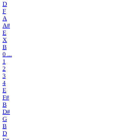
D
F
A
A#
E
X
B
0 ...
1
2
3
4
E
F#
B
D#
G
B
D