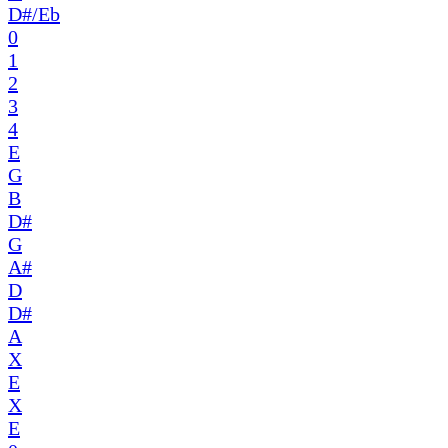
D#/Eb
0
1
2
3
4
E
G
B
D#
G
A#
D
D#
A
X
E
X
E