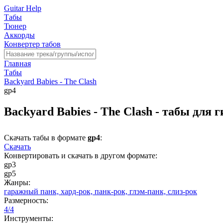
Guitar Help
Табы
Тюнер
Аккорды
Конвертер табов
Главная
Табы
Backyard Babies - The Clash
gp4
Backyard Babies - The Clash - табы для 
Скачать табы в формате
gp4
:
Скачать
Конвертировать и скачать в другом формате:
gp3
gp5
Жанры:
гаражный панк,
хард-рок,
панк-рок,
глэм-панк,
слиз-рок
Размерность:
4/4
Инструменты: