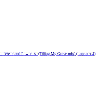
) and Weak and Powerless (Tilling My Grave mix) (вариант 4)