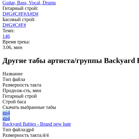
Guitar,
Bass,
Vocal,
Drums
Гитарный строй:
D#G#C#F#A#D#
Басовый строй:
D#G#C#F#
Темп:
146
Время трека:
3.06, мин
Другие табы артиста/группы Backyard B
Название
Тип файла
Размерность такта
Продолж-сть, мин
Гитарный строй
Строй баса
Скачать выбранные табы
gp4
gp4
Backyard Babies - Brand new hate
Тип файла:
gp4
Размерность такта:
4/4