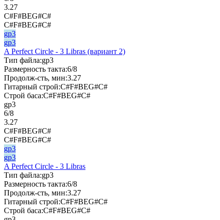
3.27
C#F#BEG#C#
C#F#BEG#C#
gp3
gp3
A Perfect Circle - 3 Libras (вариант 2)
Тип файла:
gp3
Размерность такта:
6/8
Продолж-сть, мин:
3.27
Гитарный строй:
C#F#BEG#C#
Строй баса:
C#F#BEG#C#
gp3
6/8
3.27
C#F#BEG#C#
C#F#BEG#C#
gp3
gp3
A Perfect Circle - 3 Libras
Тип файла:
gp3
Размерность такта:
6/8
Продолж-сть, мин:
3.27
Гитарный строй:
C#F#BEG#C#
Строй баса:
C#F#BEG#C#
gp3