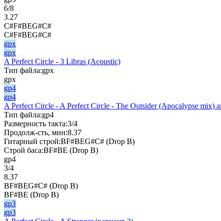
6/8
3.27
C#F#BEG#C#
C#F#BEG#C#
gpx
gpx
A Perfect Circle - 3 Libras (Acoustic)
Тип файла:
gpx
gpx
gp4
gp4
A Perfect Circle - A Perfect Circle - The Outsider (Apocalypse mix
Тип файла:
gp4
Размерность такта:
3/4
Продолж-сть, мин:
8.37
Гитарный строй:
BF#BEG#C# (Drop B)
Строй баса:
BF#BE (Drop B)
gp4
3/4
8.37
BF#BEG#C# (Drop B)
BF#BE (Drop B)
gp3
gp3