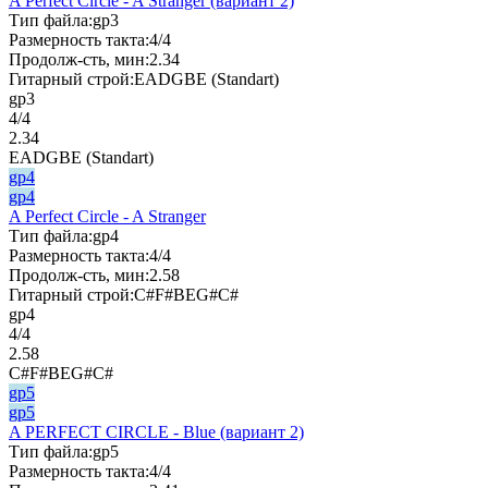
A Perfect Circle - A Stranger (вариант 2)
Тип файла:
gp3
Размерность такта:
4/4
Продолж-сть, мин:
2.34
Гитарный строй:
EADGBE (Standart)
gp3
4/4
2.34
EADGBE (Standart)
gp4
gp4
A Perfect Circle - A Stranger
Тип файла:
gp4
Размерность такта:
4/4
Продолж-сть, мин:
2.58
Гитарный строй:
C#F#BEG#C#
gp4
4/4
2.58
C#F#BEG#C#
gp5
gp5
A PERFECT CIRCLE - Blue (вариант 2)
Тип файла:
gp5
Размерность такта:
4/4