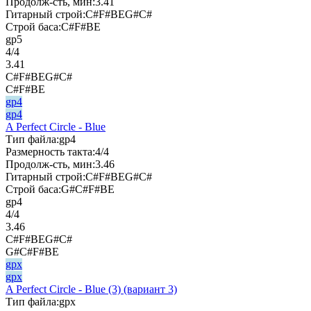
Продолж-сть, мин:
3.41
Гитарный строй:
C#F#BEG#C#
Строй баса:
C#F#BE
gp5
4/4
3.41
C#F#BEG#C#
C#F#BE
gp4
gp4
A Perfect Circle - Blue
Тип файла:
gp4
Размерность такта:
4/4
Продолж-сть, мин:
3.46
Гитарный строй:
C#F#BEG#C#
Строй баса:
G#C#F#BE
gp4
4/4
3.46
C#F#BEG#C#
G#C#F#BE
gpx
gpx
A Perfect Circle - Blue (3) (вариант 3)
Тип файла:
gpx