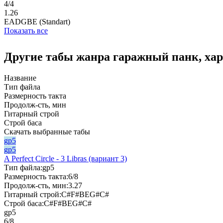
4/4
1.26
EADGBE (Standart)
Показать все
Другие табы жанра гаражный панк, хард
Название
Тип файла
Размерность такта
Продолж-сть, мин
Гитарный строй
Строй баса
Скачать выбранные табы
gp5
gp5
A Perfect Circle - 3 Libras (вариант 3)
Тип файла:
gp5
Размерность такта:
6/8
Продолж-сть, мин:
3.27
Гитарный строй:
C#F#BEG#C#
Строй баса:
C#F#BEG#C#
gp5
6/8