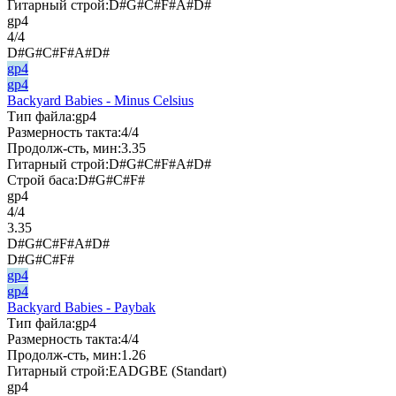
Гитарный строй:
D#G#C#F#A#D#
gp4
4/4
D#G#C#F#A#D#
gp4
gp4
Backyard Babies - Minus Celsius
Тип файла:
gp4
Размерность такта:
4/4
Продолж-сть, мин:
3.35
Гитарный строй:
D#G#C#F#A#D#
Строй баса:
D#G#C#F#
gp4
4/4
3.35
D#G#C#F#A#D#
D#G#C#F#
gp4
gp4
Backyard Babies - Paybak
Тип файла:
gp4
Размерность такта:
4/4
Продолж-сть, мин:
1.26
Гитарный строй:
EADGBE (Standart)
gp4