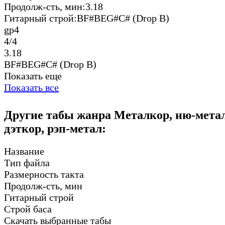
Продолж-сть, мин:
3.18
Гитарный строй:
BF#BEG#C# (Drop B)
gp4
4/4
3.18
BF#BEG#C# (Drop B)
Показать еще
Показать все
Другие табы жанра Металкор, ню-мета
дэткор, рэп-метал:
Название
Тип файла
Размерность такта
Продолж-сть, мин
Гитарный строй
Строй баса
Скачать выбранные табы