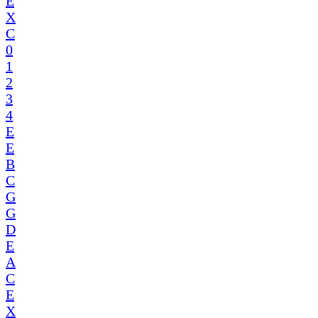
E
X
C
0
1
2
3
4
E
E
B
C
G
G
D
E
A
C
E
X