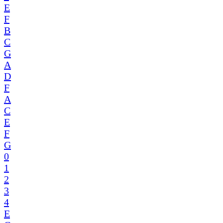
E
F
B
C
G
A
D
F
A
C
E
F
G
0
1
2
3
4
E