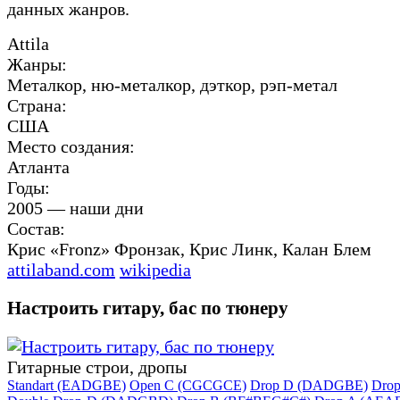
данных жанров.
Attila
Жанры:
Металкор, ню-металкор, дэткор, рэп-метал
Страна:
США
Место создания:
Атланта
Годы:
2005 — наши дни
Состав:
Крис «Fronz» Фронзак, Крис Линк, Калан Блем
attilaband.com
wikipedia
Настроить гитару, бас по тюнеру
Гитарные строи, дропы
Standart (EADGBE)
Open C (CGCGCE)
Drop D (DADGBE)
Dro