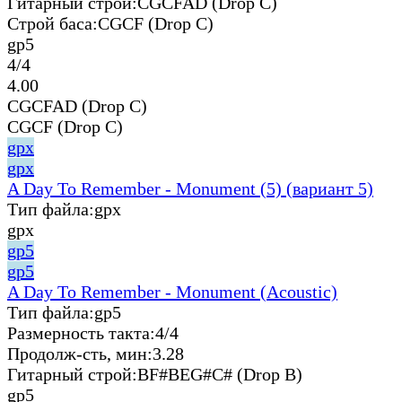
Гитарный строй:
CGCFAD (Drop C)
Строй баса:
CGCF (Drop C)
gp5
4/4
4.00
CGCFAD (Drop C)
CGCF (Drop C)
gpx
gpx
A Day To Remember - Monument (5) (вариант 5)
Тип файла:
gpx
gpx
gp5
gp5
A Day To Remember - Monument (Acoustic)
Тип файла:
gp5
Размерность такта:
4/4
Продолж-сть, мин:
3.28
Гитарный строй:
BF#BEG#C# (Drop B)
gp5