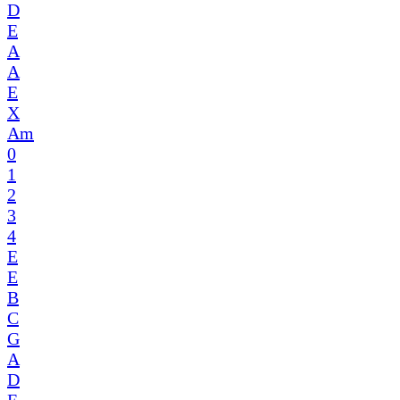
D
E
A
A
E
X
Am
0
1
2
3
4
E
E
B
C
G
A
D