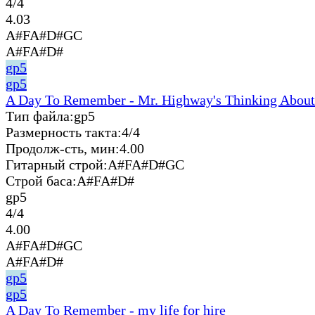
4/4
4.03
A#FA#D#GC
A#FA#D#
gp5
gp5
A Day To Remember - Mr. Highway's Thinking About
Тип файла:
gp5
Размерность такта:
4/4
Продолж-сть, мин:
4.00
Гитарный строй:
A#FA#D#GC
Строй баса:
A#FA#D#
gp5
4/4
4.00
A#FA#D#GC
A#FA#D#
gp5
gp5
A Day To Remember - my life for hire