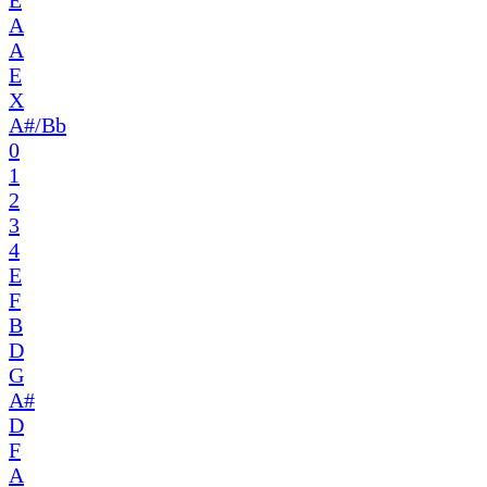
E
A
A
E
X
A#/Bb
0
1
2
3
4
E
F
B
D
G
A#
D
F
A