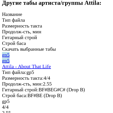
Другие табы артиста/группы Attila:
Название
Тип файла
Размерность такта
Продолж-сть, мин
Гитарный строй
Строй баса
Скачать выбранные табы
gp5
gp5
Attila - About That Life
Тип файла:
gp5
Размерность такта:
4/4
Продолж-сть, мин:
2.55
Гитарный строй:
BF#BEG#C# (Drop B)
Строй баса:
BF#BE (Drop B)
gp5
4/4
2.55