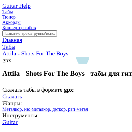
Guitar Help
Табы
Тюнер
Аккорды
Конвертер табов
Главная
Табы
Attila - Shots For The Boys
gpx
Attila - Shots For The Boys - табы для г
Скачать табы в формате
gpx
:
Скачать
Жанры:
Металкор,
ню-металкор,
дэткор,
рэп-метал
Инструменты:
Guitar