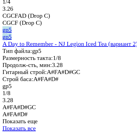
1/4
3.26
CGCFAD (Drop C)
CGCF (Drop C)
gp5
gp5
A Day to Remember - NJ Legion Iced Tea (вариант 2
Тип файла:
gp5
Размерность такта:
1/8
Продолж-сть, мин:
3.28
Гитарный строй:
A#FA#D#GC
Строй баса:
A#FA#D#
gp5
1/8
3.28
A#FA#D#GC
A#FA#D#
Показать еще
Показать все