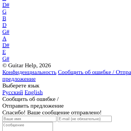
D#
G
B
D
G#
A
D#
E
G#
© Guitar Help, 2026
Конфиденциальность
Сообщить об ошибке / Отпр
предложение
Выберете язык
Русский
English
Сообщить об ошибке /
Отправить предложение
Спасибо! Ваше сообщение отправлено!