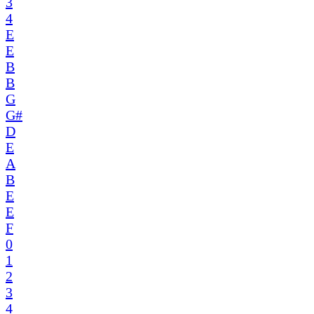
3
4
E
E
B
B
G
G#
D
E
A
B
E
E
F
0
1
2
3
4