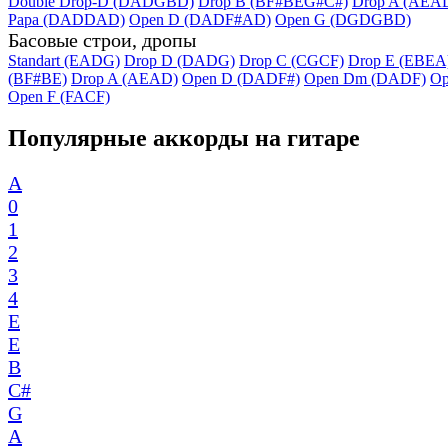
Double Drop-D (DADGBD)
Drop B (BF#BEG#C#)
Drop A (AEA
Papa (DADDAD)
Open D (DADF#AD)
Open G (DGDGBD)
Басовые строи, дропы
Standart (EADG)
Drop D (DADG)
Drop C (CGCF)
Drop E (EBEA
(BF#BE)
Drop A (AEAD)
Open D (DADF#)
Open Dm (DADF)
Op
Open F (FACF)
Популярные аккорды на гитаре
A
0
1
2
3
4
E
E
B
C#
G
A