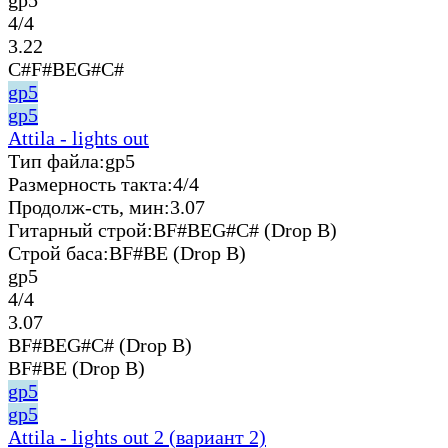
4/4
3.22
C#F#BEG#C#
gp5
gp5
Attila - lights out
Тип файла:
gp5
Размерность такта:
4/4
Продолж-сть, мин:
3.07
Гитарный строй:
BF#BEG#C# (Drop B)
Строй баса:
BF#BE (Drop B)
gp5
4/4
3.07
BF#BEG#C# (Drop B)
BF#BE (Drop B)
gp5
gp5
Attila - lights out 2 (вариант 2)