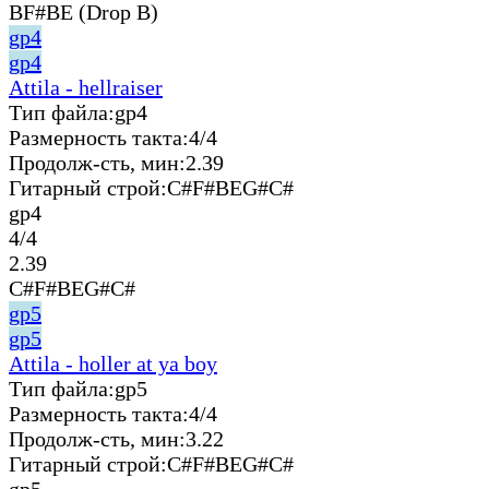
BF#BE (Drop B)
gp4
gp4
Attila - hellraiser
Тип файла:
gp4
Размерность такта:
4/4
Продолж-сть, мин:
2.39
Гитарный строй:
C#F#BEG#C#
gp4
4/4
2.39
C#F#BEG#C#
gp5
gp5
Attila - holler at ya boy
Тип файла:
gp5
Размерность такта:
4/4
Продолж-сть, мин:
3.22
Гитарный строй:
C#F#BEG#C#
gp5