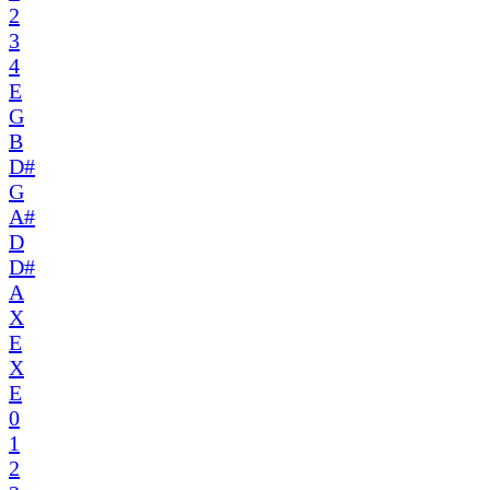
2
3
4
E
G
B
D#
G
A#
D
D#
A
X
E
X
E
0
1
2