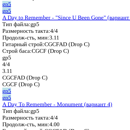
gp5
gp5
A Day to Remember - "Since U Been Gone" (вариант
Тип файла:
gp5
Размерность такта:
4/4
Продолж-сть, мин:
3.11
Гитарный строй:
CGCFAD (Drop C)
Строй баса:
CGCF (Drop C)
gp5
4/4
3.11
CGCFAD (Drop C)
CGCF (Drop C)
gp5
gp5
A Day To Remember - Monument (вариант 4)
Тип файла:
gp5
Размерность такта:
4/4
Продолж-сть, мин:
4.00