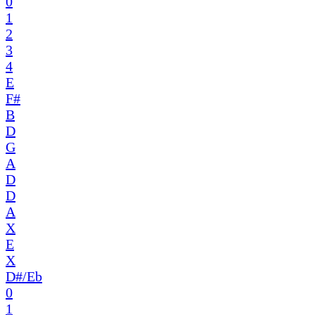
0
1
2
3
4
E
F#
B
D
G
A
D
D
A
X
E
X
D#/Eb
0
1