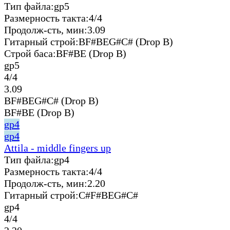
Тип файла:
gp5
Размерность такта:
4/4
Продолж-сть, мин:
3.09
Гитарный строй:
BF#BEG#C# (Drop B)
Строй баса:
BF#BE (Drop B)
gp5
4/4
3.09
BF#BEG#C# (Drop B)
BF#BE (Drop B)
gp4
gp4
Attila - middle fingers up
Тип файла:
gp4
Размерность такта:
4/4
Продолж-сть, мин:
2.20
Гитарный строй:
C#F#BEG#C#
gp4
4/4