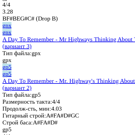
4/4
3.28
BF#BEG#C# (Drop B)
gpx
gpx
A Day To Remember - Mr Highways Thinking About 
(вариант 3)
Тип файла:
gpx
gpx
gp5
gp5
A Day To Remember - Mr. Highway's Thinking About
(вариант 2)
Тип файла:
gp5
Размерность такта:
4/4
Продолж-сть, мин:
4.03
Гитарный строй:
A#FA#D#GC
Строй баса:
A#FA#D#
gp5