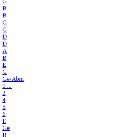
G
B
B
G
G
D
D
A
B
E
G
G#/Abm
0 ...
3
4
5
6
E
G#
B