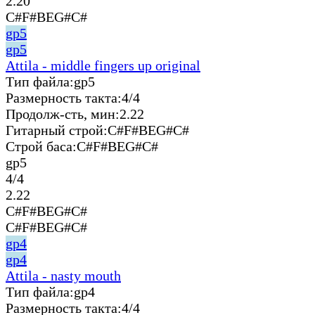
2.20
C#F#BEG#C#
gp5
gp5
Attila - middle fingers up original
Тип файла:
gp5
Размерность такта:
4/4
Продолж-сть, мин:
2.22
Гитарный строй:
C#F#BEG#C#
Строй баса:
C#F#BEG#C#
gp5
4/4
2.22
C#F#BEG#C#
C#F#BEG#C#
gp4
gp4
Attila - nasty mouth
Тип файла:
gp4
Размерность такта:
4/4