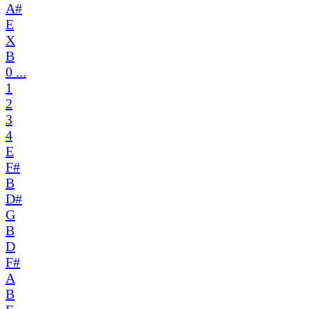
A#
E
X
B
0 ...
1
2
3
4
E
F#
B
D#
G
B
D
F#
A
B