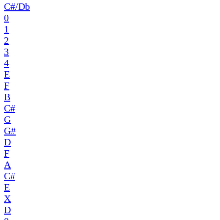
C#/Db
0
1
2
3
4
E
F
B
C#
G
G#
D
F
A
C#
E
X
D