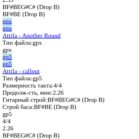
BF#BEG#C# (Drop B)
BF#BE (Drop B)
gpx
gpx
Attila - Another Round
Тип файла:
gpx
gpx
gp5
gp5
Attila - callout
Тип файла:
gp5
Размерность такта:
4/4
Продолж-сть, мин:
2.26
Гитарный строй:
BF#BEG#C# (Drop B)
Строй баса:
BF#BE (Drop B)
gp5
4/4
2.26
BF#BEG#C# (Drop B)