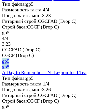
Тип файла:
gp5
Размерность такта:
4/4
Продолж-сть, мин:
3.23
Гитарный строй:
CGCFAD (Drop C)
Строй баса:
CGCF (Drop C)
gp5
4/4
3.23
CGCFAD (Drop C)
CGCF (Drop C)
gp5
gp5
A Day to Remember - NJ Legion Iced Tea
Тип файла:
gp5
Размерность такта:
1/4
Продолж-сть, мин:
3.26
Гитарный строй:
CGCFAD (Drop C)
Строй баса:
CGCF (Drop C)
gp5