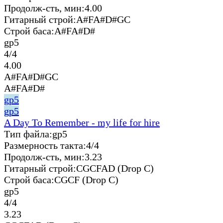
Продолж-сть, мин:
4.00
Гитарный строй:
A#FA#D#GC
Строй баса:
A#FA#D#
gp5
4/4
4.00
A#FA#D#GC
A#FA#D#
gp5
gp5
A Day To Remember - my life for hire
Тип файла:
gp5
Размерность такта:
4/4
Продолж-сть, мин:
3.23
Гитарный строй:
CGCFAD (Drop C)
Строй баса:
CGCF (Drop C)
gp5
4/4
3.23