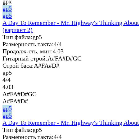
gpx
gp5
gp5
A Day To Remember - Mr. Highway's Thinking About
(вариант 2)
Тип файла:
gp5
Размерность такта:
4/4
Продолж-сть, мин:
4.03
Гитарный строй:
A#FA#D#GC
Строй баса:
A#FA#D#
gp5
4/4
4.03
A#FA#D#GC
A#FA#D#
gp5
gp5
A Day To Remember - Mr. Highway's Thinking About
Тип файла:
gp5
Размерность такта:
4/4