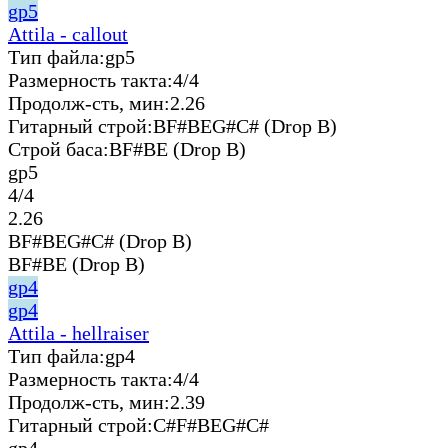
gp5
Attila - callout
Тип файла:
gp5
Размерность такта:
4/4
Продолж-сть, мин:
2.26
Гитарный строй:
BF#BEG#C# (Drop B)
Строй баса:
BF#BE (Drop B)
gp5
4/4
2.26
BF#BEG#C# (Drop B)
BF#BE (Drop B)
gp4
gp4
Attila - hellraiser
Тип файла:
gp4
Размерность такта:
4/4
Продолж-сть, мин:
2.39
Гитарный строй:
C#F#BEG#C#
gp4