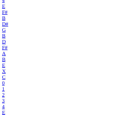
4
E
F#
B
D#
G
B
D
F#
A
B
E
X
C
0
1
2
3
4
E