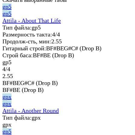
gp5
gp5
Attila - About That Life
Тип файла:
gp5
Размерность такта:
4/4
Продолж-сть, мин:
2.55
Гитарный строй:
BF#BEG#C# (Drop B)
Строй баса:
BF#BE (Drop B)
gp5
4/4
2.55
BF#BEG#C# (Drop B)
BF#BE (Drop B)
gpx
gpx
Attila - Another Round
Тип файла:
gpx
gpx
gp5