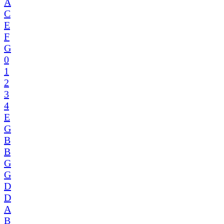
A
C
E
F
G
0
1
2
3
4
E
G
B
B
G
G
D
D
A
B