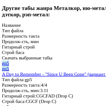
Другие табы жанра Металкор, ню-мета
дэткор, рэп-метал:
Название
Тип файла
Размерность такта
Продолж-сть, мин
Гитарный строй
Строй баса
Скачать выбранные табы
gp5
gp5
A Day to Remember - "Since U Been Gone" (вариант
Тип файла:
gp5
Размерность такта:
4/4
Продолж-сть, мин:
3.11
Гитарный строй:
CGCFAD (Drop C)
Строй баса:
CGCF (Drop C)