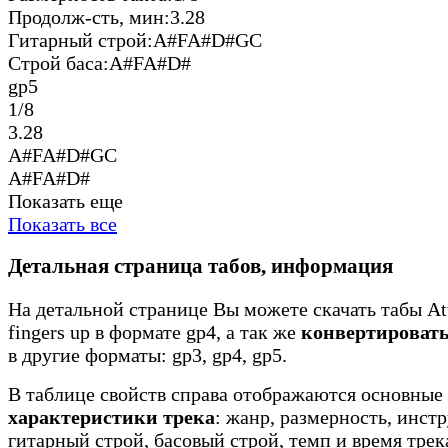
Продолж-сть, мин:
3.28
Гитарный строй:
A#FA#D#GC
Строй баса:
A#FA#D#
gp5
1/8
3.28
A#FA#D#GC
A#FA#D#
Показать еще
Показать все
Детальная страница табов, информация
На детальной странице Вы можете скачать табы Att
fingers up в формате gp4, а так же
конвертироват
в другие форматы: gp3, gp4, gp5.
В таблице свойств справа отображаются основные
характеристики трека
: жанр, размерность, инст
гитарный строй, басовый строй, темп и время трек