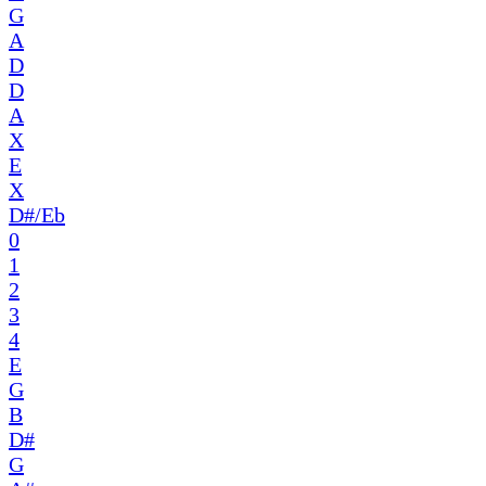
G
A
D
D
A
X
E
X
D#/Eb
0
1
2
3
4
E
G
B
D#
G