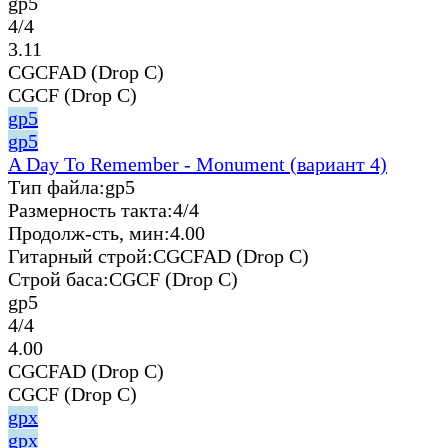
gp5
4/4
3.11
CGCFAD (Drop C)
CGCF (Drop C)
gp5
gp5
A Day To Remember - Monument (вариант 4)
Тип файла:
gp5
Размерность такта:
4/4
Продолж-сть, мин:
4.00
Гитарный строй:
CGCFAD (Drop C)
Строй баса:
CGCF (Drop C)
gp5
4/4
4.00
CGCFAD (Drop C)
CGCF (Drop C)
gpx
gpx