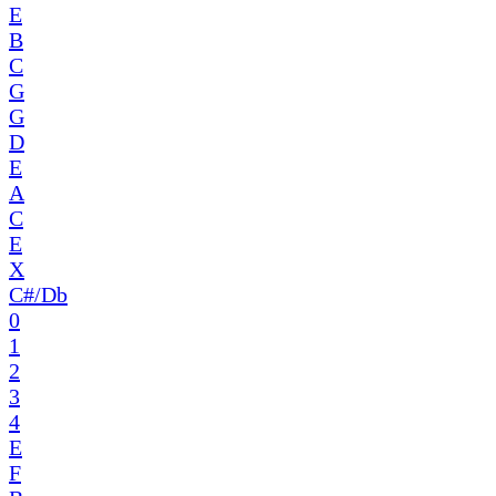
E
B
C
G
G
D
E
A
C
E
X
C#/Db
0
1
2
3
4
E
F