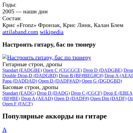
Годы:
2005 — наши дни
Состав:
Крис «Fronz» Фронзак, Крис Линк, Калан Блем
attilaband.com
wikipedia
Настроить гитару, бас по тюнеру
Гитарные строи, дропы
Standart (EADGBE)
Open C (CGCGCE)
Drop D (DADGBE)
Dro
Double Drop-D (DADGBD)
Drop B (BF#BEG#C#)
Drop A (AEA
Papa (DADDAD)
Open D (DADF#AD)
Open G (DGDGBD)
Басовые строи, дропы
Standart (EADG)
Drop D (DADG)
Drop C (CGCF)
Drop E (EBEA
(BF#BE)
Drop A (AEAD)
Open D (DADF#)
Open Dm (DADF)
Op
Open F (FACF)
Популярные аккорды на гитаре
A