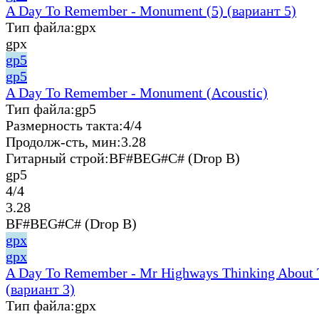
A Day To Remember - Monument (5) (вариант 5)
Тип файла:
gpx
gpx
gp5
gp5
A Day To Remember - Monument (Acoustic)
Тип файла:
gp5
Размерность такта:
4/4
Продолж-сть, мин:
3.28
Гитарный строй:
BF#BEG#C# (Drop B)
gp5
4/4
3.28
BF#BEG#C# (Drop B)
gpx
gpx
A Day To Remember - Mr Highways Thinking About 
(вариант 3)
Тип файла:
gpx