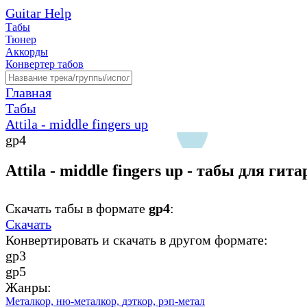
Guitar Help
Табы
Тюнер
Аккорды
Конвертер табов
Главная
Табы
Attila - middle fingers up
gp4
Attila - middle fingers up - табы для гит
Скачать табы в формате
gp4
:
Скачать
Конвертировать и скачать в другом формате:
gp3
gp5
Жанры:
Металкор,
ню-металкор,
дэткор,
рэп-метал