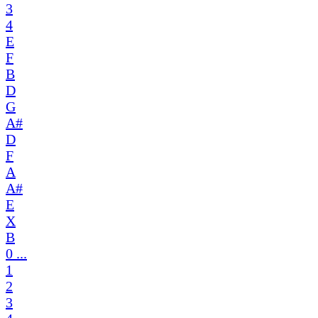
3
4
E
F
B
D
G
A#
D
F
A
A#
E
X
B
0 ...
1
2
3