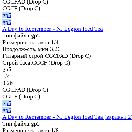
CGCFAD (Drop C)
CGCF (Drop C)
gp5
gp5
A Day to Remember - NJ Legion Iced Tea
Тип файла:
gp5
Размерность такта:
1/4
Продолж-сть, мин:
3.26
Гитарный строй:
CGCFAD (Drop C)
Строй баса:
CGCF (Drop C)
gp5
1/4
3.26
CGCFAD (Drop C)
CGCF (Drop C)
gp5
gp5
A Day to Remember - NJ Legion Iced Tea (вариант 2
Тип файла:
gp5
Размерность такта:
1/8