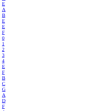
E
A
B
E
E
F
0
1
2
3
4
E
F
B
C
G
A
D
F