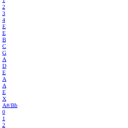
1
2
3
4
E
E
B
C
G
A
D
E
A
A
E
X
A#/Bb
0
1
2