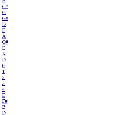
B
C#
G
G#
D
F
A
C#
E
X
D
0
1
2
3
4
E
F#
B
D