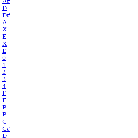
A#
D
D#
A
X
E
X
E
0
1
2
3
4
E
E
B
B
G
G#
D