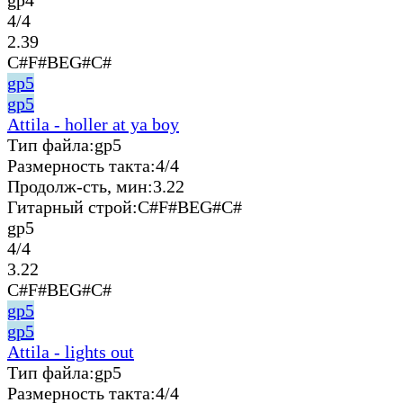
4/4
2.39
C#F#BEG#C#
gp5
gp5
Attila - holler at ya boy
Тип файла:
gp5
Размерность такта:
4/4
Продолж-сть, мин:
3.22
Гитарный строй:
C#F#BEG#C#
gp5
4/4
3.22
C#F#BEG#C#
gp5
gp5
Attila - lights out
Тип файла:
gp5
Размерность такта:
4/4