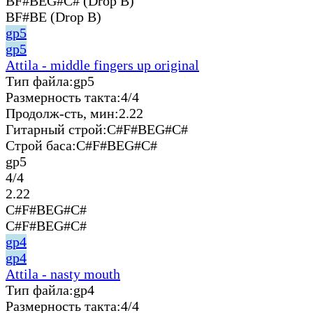
BF#BEG#C# (Drop B)
BF#BE (Drop B)
gp5
gp5
Attila - middle fingers up original
Тип файла:
gp5
Размерность такта:
4/4
Продолж-сть, мин:
2.22
Гитарный строй:
C#F#BEG#C#
Строй баса:
C#F#BEG#C#
gp5
4/4
2.22
C#F#BEG#C#
C#F#BEG#C#
gp4
gp4
Attila - nasty mouth
Тип файла:
gp4
Размерность такта:
4/4