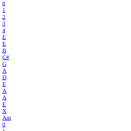
0
1
2
3
4
E
E
B
C#
G
A
D
E
A
A
E
X
Am
0