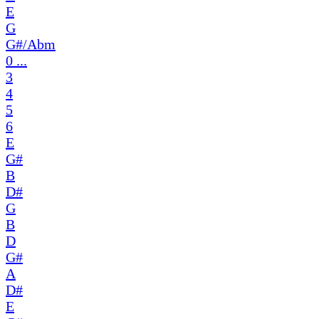
E
G
G#/Abm
0 ...
3
4
5
6
E
G#
B
D#
G
B
D
G#
A
D#
E