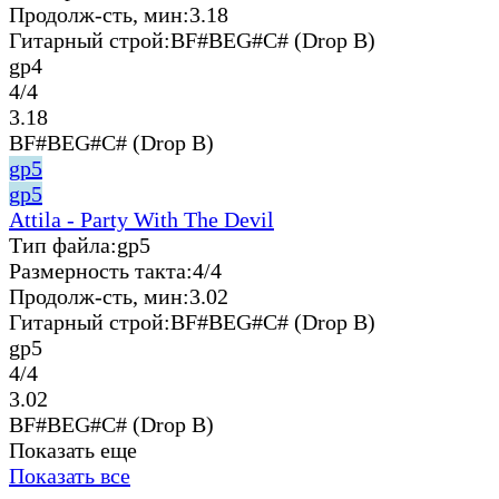
Продолж-сть, мин:
3.18
Гитарный строй:
BF#BEG#C# (Drop B)
gp4
4/4
3.18
BF#BEG#C# (Drop B)
gp5
gp5
Attila - Party With The Devil
Тип файла:
gp5
Размерность такта:
4/4
Продолж-сть, мин:
3.02
Гитарный строй:
BF#BEG#C# (Drop B)
gp5
4/4
3.02
BF#BEG#C# (Drop B)
Показать еще
Показать все