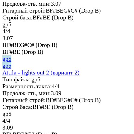
Продолж-сть, мин:
3.07
Гитарный строй:
BF#BEG#C# (Drop B)
Строй баса:
BF#BE (Drop B)
gp5
4/4
3.07
BF#BEG#C# (Drop B)
BF#BE (Drop B)
gp5
gp5
Attila - lights out 2 (вариант 2)
Тип файла:
gp5
Размерность такта:
4/4
Продолж-сть, мин:
3.09
Гитарный строй:
BF#BEG#C# (Drop B)
Строй баса:
BF#BE (Drop B)
gp5
4/4
3.09