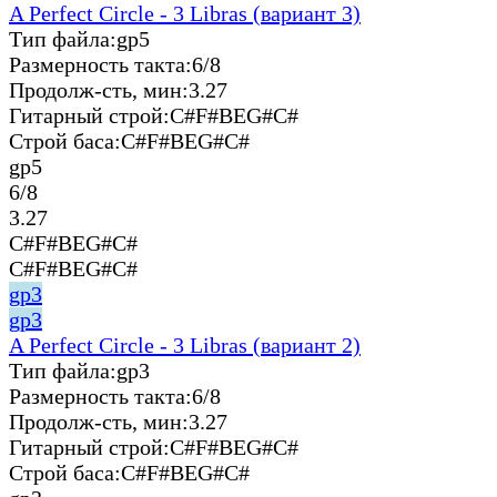
A Perfect Circle - 3 Libras (вариант 3)
Тип файла:
gp5
Размерность такта:
6/8
Продолж-сть, мин:
3.27
Гитарный строй:
C#F#BEG#C#
Строй баса:
C#F#BEG#C#
gp5
6/8
3.27
C#F#BEG#C#
C#F#BEG#C#
gp3
gp3
A Perfect Circle - 3 Libras (вариант 2)
Тип файла:
gp3
Размерность такта:
6/8
Продолж-сть, мин:
3.27
Гитарный строй:
C#F#BEG#C#
Строй баса:
C#F#BEG#C#