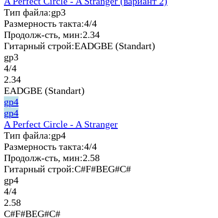
A Perfect Circle - A Stranger (вариант 2)
Тип файла:
gp3
Размерность такта:
4/4
Продолж-сть, мин:
2.34
Гитарный строй:
EADGBE (Standart)
gp3
4/4
2.34
EADGBE (Standart)
gp4
gp4
A Perfect Circle - A Stranger
Тип файла:
gp4
Размерность такта:
4/4
Продолж-сть, мин:
2.58
Гитарный строй:
C#F#BEG#C#
gp4
4/4
2.58
C#F#BEG#C#