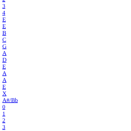
3
4
E
E
B
C
G
A
D
E
A
A
E
X
A#/Bb
0
1
2
3