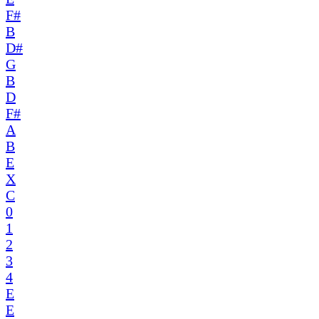
F#
B
D#
G
B
D
F#
A
B
E
X
C
0
1
2
3
4
E
E