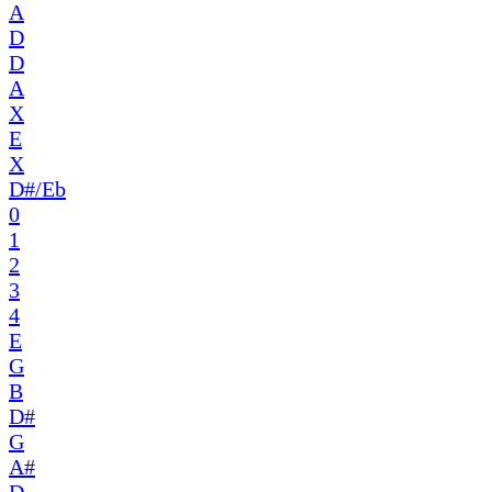
A
D
D
A
X
E
X
D#/Eb
0
1
2
3
4
E
G
B
D#
G
A#