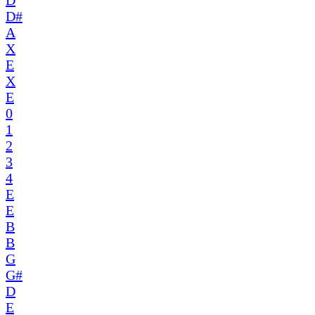
D
D#
A
X
E
X
E
0
1
2
3
4
E
E
B
B
G
G#
D
E