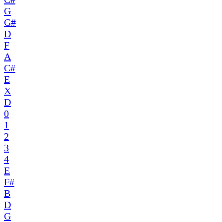
G
G#
D
F
A
C#
E
X
D
0
1
2
3
4
E
F#
B
D
G