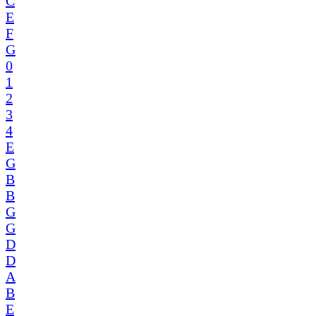
C
E
F
G
0
1
2
3
4
E
G
B
B
G
G
D
D
A
B
E