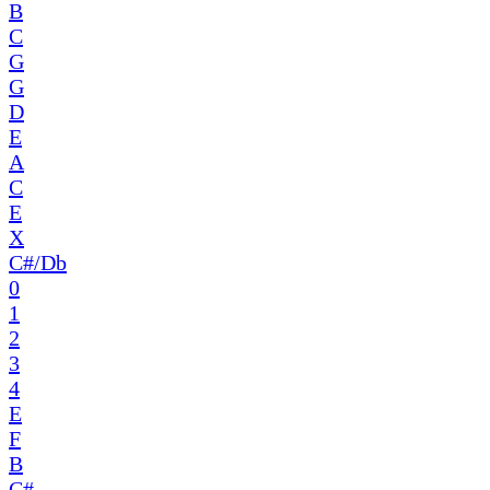
B
C
G
G
D
E
A
C
E
X
C#/Db
0
1
2
3
4
E
F
B
C#