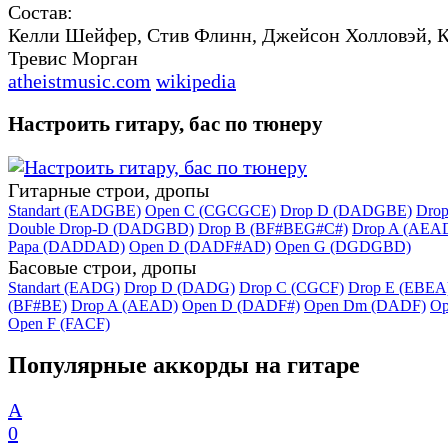
Состав:
Келли Шейфер, Стив Флинн, Джейсон Холловэй, К
Тревис Морган
atheistmusic.com
wikipedia
Настроить гитару, бас по тюнеру
Гитарные строи, дропы
Standart (EADGBE)
Open C (CGCGCE)
Drop D (DADGBE)
Dro
Double Drop-D (DADGBD)
Drop B (BF#BEG#C#)
Drop A (AEA
Papa (DADDAD)
Open D (DADF#AD)
Open G (DGDGBD)
Басовые строи, дропы
Standart (EADG)
Drop D (DADG)
Drop C (CGCF)
Drop E (EBEA
(BF#BE)
Drop A (AEAD)
Open D (DADF#)
Open Dm (DADF)
Op
Open F (FACF)
Популярные аккорды на гитаре
A
0