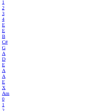
1
2
3
4
E
E
B
C#
G
A
D
E
A
A
E
X
Am
0
1
2