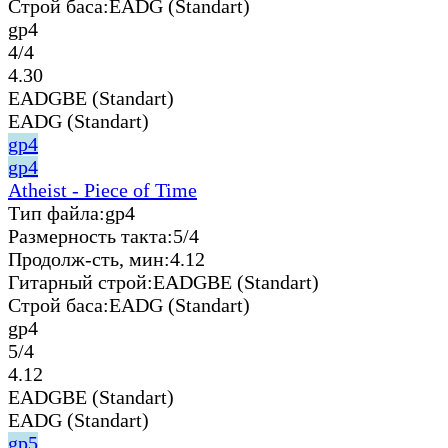
Строй баса:
EADG (Standart)
gp4
4/4
4.30
EADGBE (Standart)
EADG (Standart)
gp4
gp4
Atheist - Piece of Time
Тип файла:
gp4
Размерность такта:
5/4
Продолж-сть, мин:
4.12
Гитарный строй:
EADGBE (Standart)
Строй баса:
EADG (Standart)
gp4
5/4
4.12
EADGBE (Standart)
EADG (Standart)
gp5