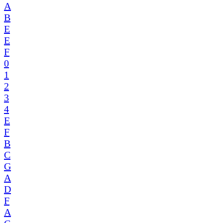
A
B
E
E
F
0
1
2
3
4
E
F
B
C
G
A
D
F
A