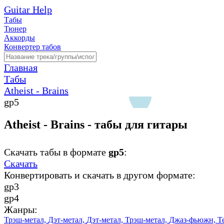
Guitar Help
Табы
Тюнер
Аккорды
Конвертер табов
Главная
Табы
Atheist - Brains
gp5
Atheist - Brains - табы для гитары
Скачать табы в формате
gp5
:
Скачать
Конвертировать и скачать в другом формате:
gp3
gp4
Жанры:
Трэш-метал,
Дэт-метал,
Дэт-метал,
Трэш-метал,
Джаз-фьюжн,
Т