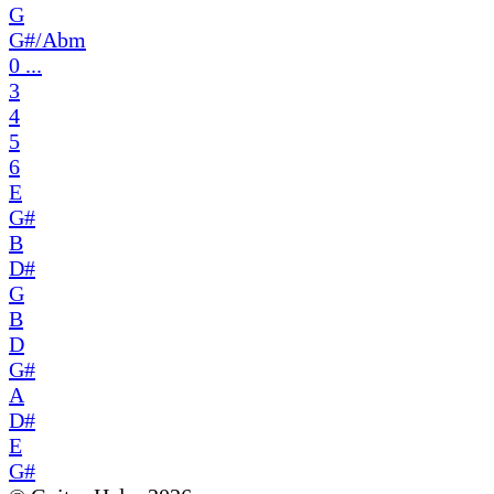
G
G#/Abm
0 ...
3
4
5
6
E
G#
B
D#
G
B
D
G#
A
D#
E
G#