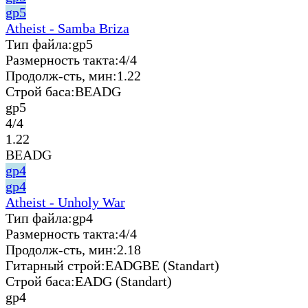
gp5
Atheist - Samba Briza
Тип файла:
gp5
Размерность такта:
4/4
Продолж-сть, мин:
1.22
Строй баса:
BEADG
gp5
4/4
1.22
BEADG
gp4
gp4
Atheist - Unholy War
Тип файла:
gp4
Размерность такта:
4/4
Продолж-сть, мин:
2.18
Гитарный строй:
EADGBE (Standart)
Строй баса:
EADG (Standart)
gp4