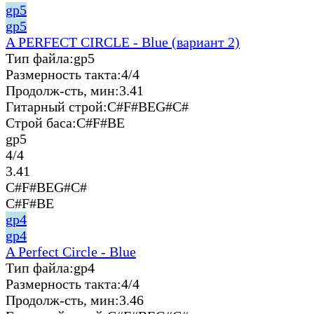
gp5
gp5
A PERFECT CIRCLE - Blue (вариант 2)
Тип файла:
gp5
Размерность такта:
4/4
Продолж-сть, мин:
3.41
Гитарный строй:
C#F#BEG#C#
Строй баса:
C#F#BE
gp5
4/4
3.41
C#F#BEG#C#
C#F#BE
gp4
gp4
A Perfect Circle - Blue
Тип файла:
gp4
Размерность такта:
4/4
Продолж-сть, мин:
3.46