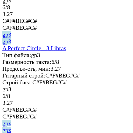
gp3
6/8
3.27
C#F#BEG#C#
C#F#BEG#C#
gp3
gp3
A Perfect Circle - 3 Libras
Тип файла:
gp3
Размерность такта:
6/8
Продолж-сть, мин:
3.27
Гитарный строй:
C#F#BEG#C#
Строй баса:
C#F#BEG#C#
gp3
6/8
3.27
C#F#BEG#C#
C#F#BEG#C#
gpx
gpx