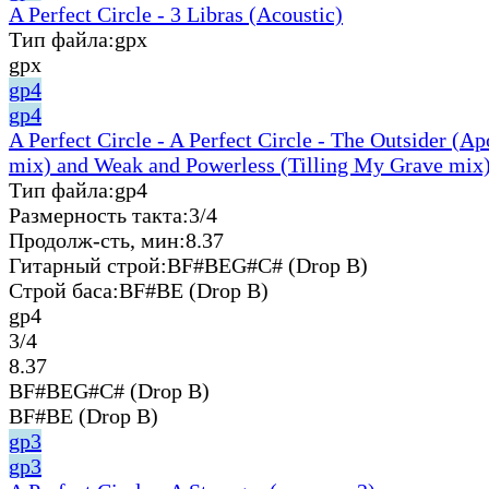
A Perfect Circle - 3 Libras (Acoustic)
Тип файла:
gpx
gpx
gp4
gp4
A Perfect Circle - A Perfect Circle - The Outsider (A
mix) and Weak and Powerless (Tilling My Grave mix)
Тип файла:
gp4
Размерность такта:
3/4
Продолж-сть, мин:
8.37
Гитарный строй:
BF#BEG#C# (Drop B)
Строй баса:
BF#BE (Drop B)
gp4
3/4
8.37
BF#BEG#C# (Drop B)
BF#BE (Drop B)
gp3
gp3