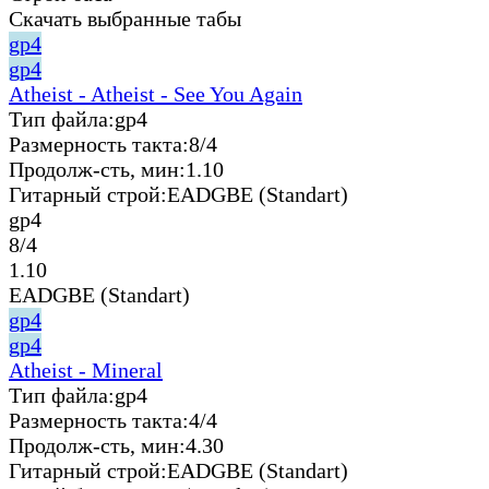
Скачать выбранные табы
gp4
gp4
Atheist - Atheist - See You Again
Тип файла:
gp4
Размерность такта:
8/4
Продолж-сть, мин:
1.10
Гитарный строй:
EADGBE (Standart)
gp4
8/4
1.10
EADGBE (Standart)
gp4
gp4
Atheist - Mineral
Тип файла:
gp4
Размерность такта:
4/4
Продолж-сть, мин:
4.30
Гитарный строй:
EADGBE (Standart)