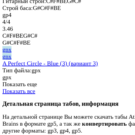
Гитарный строй:
C#F#BEG#C#
Строй баса:
G#C#F#BE
gp4
4/4
3.46
C#F#BEG#C#
G#C#F#BE
gpx
gpx
A Perfect Circle - Blue (3) (вариант 3)
Тип файла:
gpx
gpx
Показать еще
Показать все
Детальная страница табов, информация
На детальной странице Вы можете скачать табы Ath
Brains в формате gp5, а так же
конвертировать
фа
другие форматы: gp3, gp4, gp5.